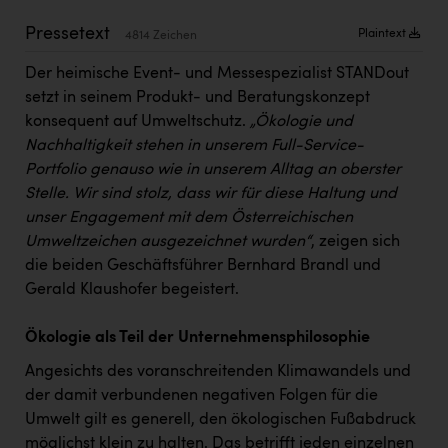
Kärcher
Pressetext
Plaintext
4814 Zeichen
Karin Liedl
Der heimische Event- und Messespezialist STANDout
KEBA
setzt in seinem Produkt- und Beratungskonzept
konsequent auf Umweltschutz.
„Ökologie und
KIWI Kinderwunsch Institut Dr. Loimer
Nachhaltigkeit stehen in unserem Full-Service-
KLIPP Frisör
Portfolio genauso wie in unserem Alltag an oberster
Stelle. Wir sind stolz, dass wir für diese Haltung und
Kleider Bauer
unser Engagement mit dem Österreichischen
Kremsmüller Anlagenbau GmbH
Umweltzeichen ausgezeichnet wurden“
, zeigen sich
die beiden Geschäftsführer Bernhard Brandl und
Maximarkt
Gerald Klaushofer begeistert.
Oldtimer Raststationen und Motorhotels
Ökologie als Teil der Unternehmensphilosophie
Österreichischer Kachelofenverband
Angesichts des voranschreitenden Klimawandels und
Orlen
der damit verbundenen negativen Folgen für die
Passage Linz
Umwelt gilt es generell, den ökologischen Fußabdruck
möglichst klein zu halten. Das betrifft jeden einzelnen