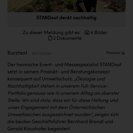
Doppler Gruppe
ERLUS AG
STANDout denkt nachhaltig
everfield
Zu dieser Meldung gibt es:
4 Bilder
Firmenradl
2 Dokumente
Fristads Austria
Kurztext
Plaintext
459 Zeichen
HIG Infomotion Group
Der heimische Event- und Messespezialist STANDout
IFE Austria GmbH
setzt in seinem Produkt- und Beratungskonzept
konsequent auf Umweltschutz.
„Ökologie und
Immotech
Nachhaltigkeit stehen in unserem Full-Service-
INTERSPAR
Portfolio genauso wie in unserem Alltag an oberster
Stelle. Wir sind stolz, dass wir für diese Haltung und
INTERSPORT Austria
unser Engagement mit dem Österreichischen
Jesolo
Umweltzeichen ausgezeichnet wurden“
, zeigen sich
die beiden Geschäftsführer Bernhard Brandl und
Jane Goodall Institute Austria
Gerald Klaushofer begeistert.