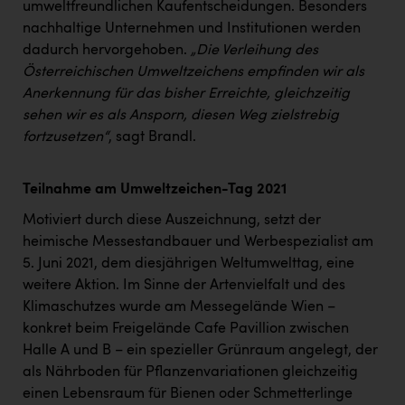
Wirtschaftskammer OÖ Energiehandel
umweltfreundlichen Kaufentscheidungen. Besonders
nachhaltige Unternehmen und Institutionen werden
Dopgas
dadurch hervorgehoben.
„Die Verleihung des
kunden basics
Österreichischen Umweltzeichens empfinden wir als
Anerkennung für das bisher Erreichte, gleichzeitig
kontakt
sehen wir es als Ansporn, diesen Weg zielstrebig
fortzusetzen“
, sagt Brandl.
Teilnahme am Umweltzeichen-Tag 2021
Motiviert durch diese Auszeichnung, setzt der
heimische Messestandbauer und Werbespezialist am
5. Juni 2021, dem diesjährigen Weltumwelttag, eine
weitere Aktion. Im Sinne der Artenvielfalt und des
Klimaschutzes wurde am Messegelände Wien –
konkret beim Freigelände Cafe Pavillion zwischen
Halle A und B – ein spezieller Grünraum angelegt, der
als Nährboden für Pflanzenvariationen gleichzeitig
einen Lebensraum für Bienen oder Schmetterlinge