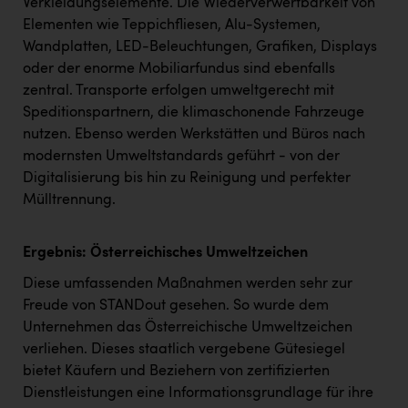
Verkleidungselemente. Die Wiederverwertbarkeit von
TCL
Elementen wie Teppichfliesen, Alu-Systemen,
TGW Logistics
Wandplatten, LED-Beleuchtungen, Grafiken, Displays
oder der enorme Mobiliarfundus sind ebenfalls
TRAILOMAT & Cycling Austria
zentral. Transporte erfolgen umweltgerecht mit
VERITAS
Speditionspartnern, die klimaschonende Fahrzeuge
nutzen. Ebenso werden Werkstätten und Büros nach
Vier Diamanten
modernsten Umweltstandards geführt - von der
Vorlagenportal
Digitalisierung bis hin zu Reinigung und perfekter
Mülltrennung.
Wir besiegen Krebs
Wirtschaftskammer OÖ
Ergebnis: Österreichisches Umweltzeichen
ZGONC
Diese umfassenden Maßnahmen werden sehr zur
Freude von STANDout gesehen. So wurde dem
ZULuft - Zukunft Luft Austria
Unternehmen das Österreichische Umweltzeichen
z.l.ö.
verliehen. Dieses staatlich vergebene Gütesiegel
bietet Käufern und Beziehern von zertifizierten
Österreichisches Hebammengremium
Dienstleistungen eine Informationsgrundlage für ihre