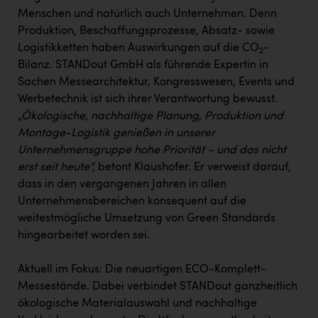
PEZ
Menschen und natürlich auch Unternehmen. Denn
Produktion, Beschaffungsprozesse, Absatz- sowie
PÜSPÖK
Logistikketten haben Auswirkungen auf die CO
-
2
REMAX
Bilanz. STANDout GmbH als führende Expertin in
Sachen Messearchitektur, Kongresswesen, Events und
RE/MAX Welcome
Werbetechnik ist sich ihrer Verantwortung bewusst.
Resch&Frisch
„Ökologische, nachhaltige Planung, Produktion und
Montage-Logistik genießen in unserer
RUBBLE MASTER
Unternehmensgruppe hohe Priorität – und das nicht
Ruderclub Wels
erst seit heute“,
betont Klaushofer. Er verweist darauf,
dass in den vergangenen Jahren in allen
SCRI - Salzburg Cancer Research Institute
Unternehmensbereichen konsequent auf die
SCHMACHTL GmbH
weitestmögliche Umsetzung von Green Standards
hingearbeitet worden sei.
Schwingshandl - automation technology gmbh
Seher + Partner
Aktuell im Fokus: Die neuartigen ECO-Komplett-
Messestände. Dabei verbindet STANDout ganzheitlich
Smurfit Westrock Nettingsdorf
ökologische Materialauswahl und nachhaltige