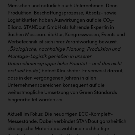
PEZ
Menschen und natürlich auch Unternehmen. Denn
Produktion, Beschaffungsprozesse, Absatz- sowie
PÜSPÖK
Logistikketten haben Auswirkungen auf die CO
-
2
REMAX
Bilanz. STANDout GmbH als führende Expertin in
Sachen Messearchitektur, Kongresswesen, Events und
RE/MAX Welcome
Werbetechnik ist sich ihrer Verantwortung bewusst.
Resch&Frisch
„Ökologische, nachhaltige Planung, Produktion und
Montage-Logistik genießen in unserer
RUBBLE MASTER
Unternehmensgruppe hohe Priorität – und das nicht
Ruderclub Wels
erst seit heute“,
betont Klaushofer. Er verweist darauf,
dass in den vergangenen Jahren in allen
SCRI - Salzburg Cancer Research Institute
Unternehmensbereichen konsequent auf die
SCHMACHTL GmbH
weitestmögliche Umsetzung von Green Standards
hingearbeitet worden sei.
Schwingshandl - automation technology gmbh
Seher + Partner
Aktuell im Fokus: Die neuartigen ECO-Komplett-
Messestände. Dabei verbindet STANDout ganzheitlich
Smurfit Westrock Nettingsdorf
ökologische Materialauswahl und nachhaltige