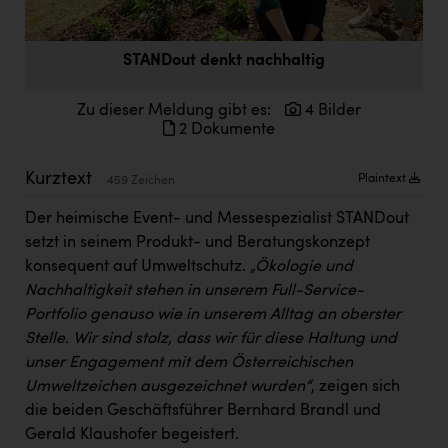
Doppler Gruppe
ERLUS AG
STANDout denkt nachhaltig
everfield
Zu dieser Meldung gibt es:
4 Bilder
Firmenradl
2 Dokumente
Fristads Austria
Kurztext
Plaintext
459 Zeichen
HIG Infomotion Group
Der heimische Event- und Messespezialist STANDout
IFE Austria GmbH
setzt in seinem Produkt- und Beratungskonzept
konsequent auf Umweltschutz.
„Ökologie und
Immotech
Nachhaltigkeit stehen in unserem Full-Service-
INTERSPAR
Portfolio genauso wie in unserem Alltag an oberster
Stelle. Wir sind stolz, dass wir für diese Haltung und
INTERSPORT Austria
unser Engagement mit dem Österreichischen
Jesolo
Umweltzeichen ausgezeichnet wurden“
, zeigen sich
die beiden Geschäftsführer Bernhard Brandl und
Jane Goodall Institute Austria
Gerald Klaushofer begeistert.