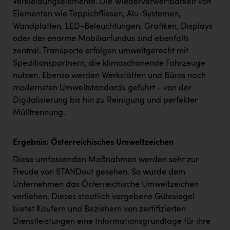
Verkleidungselemente. Die Wiederverwertbarkeit von
TCL
Elementen wie Teppichfliesen, Alu-Systemen,
TGW Logistics
Wandplatten, LED-Beleuchtungen, Grafiken, Displays
oder der enorme Mobiliarfundus sind ebenfalls
TRAILOMAT & Cycling Austria
zentral. Transporte erfolgen umweltgerecht mit
VERITAS
Speditionspartnern, die klimaschonende Fahrzeuge
nutzen. Ebenso werden Werkstätten und Büros nach
Vier Diamanten
modernsten Umweltstandards geführt - von der
Vorlagenportal
Digitalisierung bis hin zu Reinigung und perfekter
Mülltrennung.
Wir besiegen Krebs
Wirtschaftskammer OÖ
Ergebnis: Österreichisches Umweltzeichen
ZGONC
Diese umfassenden Maßnahmen werden sehr zur
Freude von STANDout gesehen. So wurde dem
ZULuft - Zukunft Luft Austria
Unternehmen das Österreichische Umweltzeichen
z.l.ö.
verliehen. Dieses staatlich vergebene Gütesiegel
bietet Käufern und Beziehern von zertifizierten
Österreichisches Hebammengremium
Dienstleistungen eine Informationsgrundlage für ihre