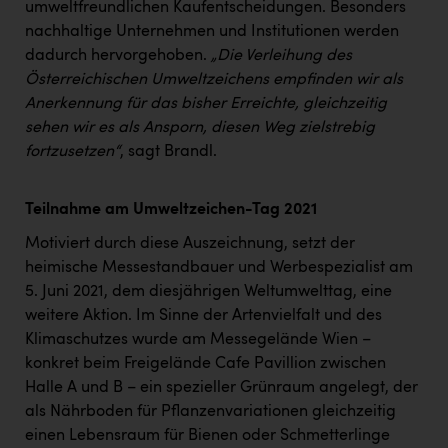
Wirtschaftskammer OÖ Energiehandel
umweltfreundlichen Kaufentscheidungen. Besonders
nachhaltige Unternehmen und Institutionen werden
Dopgas
dadurch hervorgehoben.
„Die Verleihung des
kunden basics
Österreichischen Umweltzeichens empfinden wir als
Anerkennung für das bisher Erreichte, gleichzeitig
kontakt
sehen wir es als Ansporn, diesen Weg zielstrebig
fortzusetzen“
, sagt Brandl.
Teilnahme am Umweltzeichen-Tag 2021
Motiviert durch diese Auszeichnung, setzt der
heimische Messestandbauer und Werbespezialist am
5. Juni 2021, dem diesjährigen Weltumwelttag, eine
weitere Aktion. Im Sinne der Artenvielfalt und des
Klimaschutzes wurde am Messegelände Wien –
konkret beim Freigelände Cafe Pavillion zwischen
Halle A und B – ein spezieller Grünraum angelegt, der
als Nährboden für Pflanzenvariationen gleichzeitig
einen Lebensraum für Bienen oder Schmetterlinge