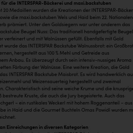
 für die INTERSPAR-Bäckerei und maxi.backstuben
t 20 Medaillen wurden die Kreationen der INTERSPAR-Bäcker
owie die maxi.backstuben Wels und Haid beim 22. Nationalen
rb prämiert. Unter den Goldsiegern war unter anderem das
ckstube Beugel Nuss: Das traditionell handgefertigte Beugel
er verfeinert und mit Walnüssen gefüllt. Ebenfalls mit Gold
t wurde das INTERSPAR Backstube Walnussbrot: ein Großbro
ernen, hergestellt aus 100 % Mehl und Getreide aus
chem Anbau. Es überzeugt durch sein intensiv-nussiges Aroma
oletten Färbung der Walnüsse. Eine weitere Kreation, die Gold
as INTERSPAR Backstube Maisbrot. Es wird handwerklich au
izenmehl und Weizensauerteig hergestellt und zweimal
n. Charakteristisch sind seine weiche Krume und die knusprig
 bestreute Kruste, die auch die Jury begeisterte. Auch das
schgerl – ein rustikales Weckerl mit hohem Roggenanteil – aus
be in Haid und die Gourmet Buchteln Omas Powidl wurden m
ichnet.
l an Einreichungen in diversen Kategorien