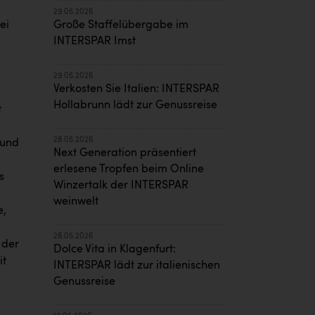
29.05.2026
Große Staffelübergabe im
ei
INTERSPAR Imst
29.05.2026
Verkosten Sie Italien: INTERSPAR
Hollabrunn lädt zur Genussreise
t
28.05.2026
 und
Next Generation präsentiert
erlesene Tropfen beim Online
s
Winzertalk der INTERSPAR
weinwelt
e,
28.05.2026
 der
Dolce Vita in Klagenfurt:
it
INTERSPAR lädt zur italienischen
Genussreise