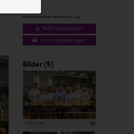
ID auf Ihrem
 der Website
Alle Inhalte dieser Meldung als .zip:
Sofort downloaden
In die Lightbox legen
Bilder (5)
2 800 x 1 866