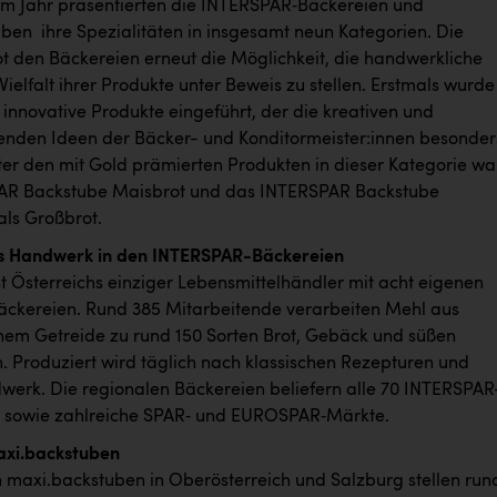
em Jahr präsentierten die INTERSPAR‑Bäckereien und
ben ihre Spezialitäten in insgesamt neun Kategorien. Die
t den Bäckereien erneut die Möglichkeit, die handwerkliche
Vielfalt ihrer Produkte unter Beweis zu stellen. Erstmals wurde
 innovative Produkte eingeführt, der die kreativen und
enden Ideen der Bäcker- und Konditormeister:innen besonder
ter den mit Gold prämierten Produkten in dieser Kategorie w
AR Backstube Maisbrot und das INTERSPAR Backstube
als Großbrot.
es Handwerk in den INTERSPAR-Bäckereien
t Österreichs einziger Lebensmittelhändler mit acht eigenen
äckereien. Rund 385 Mitarbeitende verarbeiten Mehl aus
chem Getreide zu rund 150 Sorten Brot, Gebäck und süßen
n. Produziert wird täglich nach klassischen Rezepturen und
erk. Die regionalen Bäckereien beliefern alle 70 INTERSPAR
 sowie zahlreiche SPAR‑ und EUROSPAR‑Märkte.
axi.backstuben
n maxi.backstuben in Oberösterreich und Salzburg stellen run