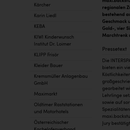
maxi.backstu
Kärcher
regionalen Zu
bestehend au
Karin Liedl
Geschmack un
KEBA
Gold-, vier 
Marchtrenk u
KIWI Kinderwunsch
Institut Dr. Loimer
Pressetext
KLIPP Frisör
Die INTERSP
Kleider Bauer
bieten ein vi
Köstlichkeit
Kremsmüller Anlagenbau
großgeschrie
GmbH
gearbeitet w
Maximarkt
Lehrlinge set
sowie auf so
Oldtimer Raststationen
Spezialitäte
und Motorhotels
maxi.backstu
Österreichischer
Jury bestätig
Kachelofenverband