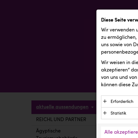
Diese Seite ver
Wir verwenden u
zu ermöglichen,
uns sowie von Dr
personenbezogen
Wir weisen in d
akzeptieren“ dam
von uns und von 
können diese Zu
Erforderlich
aktuelle aussendungen
Essenzielle C
Statistik
Funktion der 
REICHL UND PARTNER
aktuelle a
Statistik Cook
Daten und wer
verstehen, wi
Ägyptische
Alle akzeptier
Anbieter: Eigentü