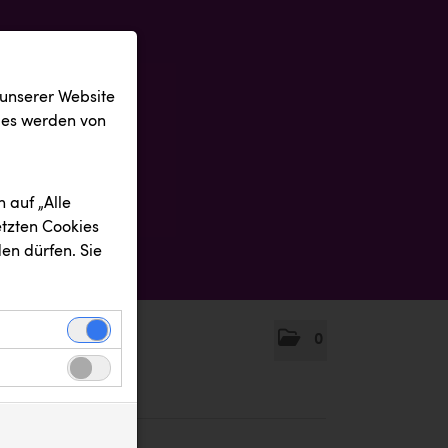
 unserer Website
ies werden von
 auf „Alle
etzten Cookies
en dürfen. Sie
0
einwandfreie
nbezogenen
n uns zu