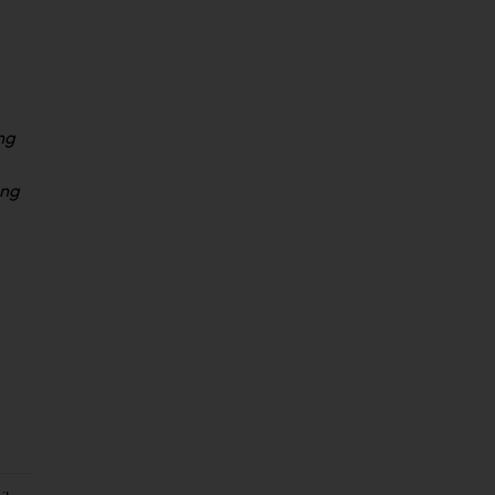
ng
ung