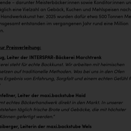
tende – darunter Meisterbäcker:innen sowie Konditor:innen u
täglich eine Vielzahl an Gebäck, Kuchen und Mehlspeisen nach
er Handwerkskunst her. 2025 wurden dafür etwa 500 Tonnen Me
 Insgesamt entstanden im vergangenen Jahr rund eine Million
n.
ur Preisverleihung:
ug, Leiter der INTERSPAR-Bäckerei Marchtrenk
rei steht für echte Backkunst. Wir arbeiten mit heimischen
setzen auf traditionelle Methoden. Was bei uns in den Ofen
as Ergebnis von Erfahrung, Sorgfalt und einem echten Gefühl f
fellner, Leiter der maxi.backstube Haid
mt echtes Bäckerhandwerk direkt in den Markt. In unserer
tstehen täglich frische Brote und Gebäcke, die mit höchster
 Können gefertigt werden.“
iberger, Leiterin der maxi.backstube Wels