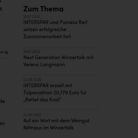
s
Zum Thema
y,
16.07.2026
INTERSPAR und Pamela Reif
setzen erfolgreiche
Zusammenarbeit fort
16.07.2026
ext
Next Generation Winzertalk mit
Verena Langmann
03.06.2026
INTERSPAR erzielt mit
Tulpenaktion 20.779 Euro für
„Rettet das Kind“
ide
02.06.2026
Auf ein Wort mit dem Weingut
len
Nittnaus im Winzertalk