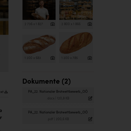
2 736 x 1 827
2 800 x 1 866
t
1 200 x 683
1 200 x 785
Dokumente (2)
PA_22. Nationaler Brotwettbewerb_OÖ
ext
.docx
|
120,8 KB
b
PA_22. Nationaler Brotwettbewerb_OÖ
r
.pdf
|
200,6 KB