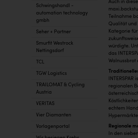
Auch in dies
Schwingshandl -
maxi.backstu
automation technology
Teilnahme bo
gmbh
Qualität und 
Kategorie für
Seher + Partner
zukunftsweis
Smurfit Westrock
würdigte. Un
Nettingsdorf
das INTERSP
Walnussbrot 
TCL
Traditionell
TGW Logistics
INTERSPAR is
TRAILOMAT & Cycling
regionalen B
Austria
österreichis
Köstlichkeite
VERITAS
echtem Handw
Vier Diamanten
Hypermärkte
Regionale m
Vorlagenportal
In den siebe