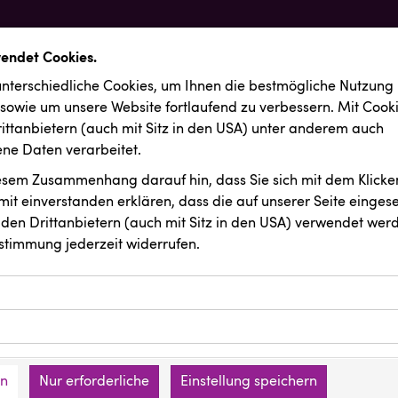
wendet Cookies.
nterschiedliche Cookies, um Ihnen die best­mögliche Nutzung
 sowie um unsere Website fortlaufend zu verbessern. Mit Cook
ittanbietern (auch mit Sitz in den USA) unter anderem auch
e Daten verarbeitet.
iesem Zusammenhang darauf hin, dass Sie sich mit dem Klicken
it ein­ver­standen erklären, dass die auf unserer Seite einges
den Drittanbietern (auch mit Sitz in den USA) verwendet werd
stimmung jederzeit widerrufen.
ookies ermöglichen grundlegende Funktionen und sind für die 
Website erforderlich. Diese Cookies speichern keine persone
ussendungen
INTERSPAR
ies erfassen Informationen anonym. Diese Informationen helfe
den an keine Dritten übermittelt.
e unsere Besucher unsere Website nutzen.
en
Nur erforderliche
Einstellung speichern
mer der Website (Erstanbieter)