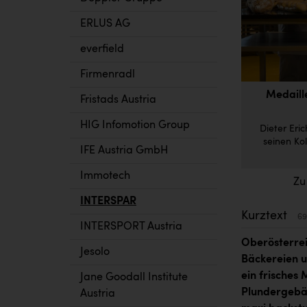
ERLUS AG
everfield
Firmenradl
Medaill
Fristads Austria
HIG Infomotion Group
Dieter Eri
seinen Ko
IFE Austria GmbH
Immotech
Zu
INTERSPAR
Kurztext
69
INTERSPORT Austria
Oberösterreic
Jesolo
Bäckereien u
ein frisches
Jane Goodall Institute
Plundergebäc
Austria