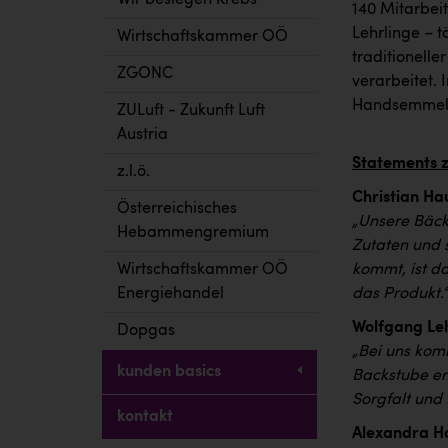
Wir besiegen Krebs
140 Mitarbei
Lehrlinge – 
Wirtschaftskammer OÖ
traditionell
ZGONC
verarbeitet.
Handsemmel
ZULuft - Zukunft Luft
Austria
Statements z
z.l.ö.
Christian Ha
Österreichisches
„Unsere Bäcke
Hebammengremium
Zutaten und 
Wirtschaftskammer OÖ
kommt, ist d
Energiehandel
das Produkt.“
Wolfgang Leh
Dopgas
„Bei uns kom
kunden basics
Backstube en
Sorgfalt und
kontakt
Alexandra Ha