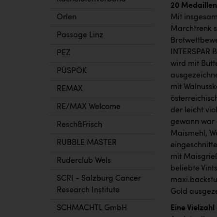
20 Medaillen
Orlen
Mit insgesam
Marchtrenk s
Passage Linz
Brotwettbewe
INTERSPAR Ba
PEZ
wird mit Butt
PÜSPÖK
ausgezeichne
mit Walnussk
REMAX
österreichis
RE/MAX Welcome
der leicht vi
gewann war d
Resch&Frisch
Maismehl, We
RUBBLE MASTER
eingeschnitte
mit Maisgrieß
Ruderclub Wels
beliebte Vint
SCRI - Salzburg Cancer
maxi.backstu
Research Institute
Gold ausgeze
SCHMACHTL GmbH
Eine Vielzah