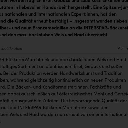
ben werden täglich Brot, Gebäck und süße Köstlichkeiten au
taten in liebevoller Handarbeit hergestellt. Eine Spitzen-Jur
s nationalen und internationalen Expert:innen, hat den
d die Qualität erneut bestätigt – insgesamt wurden sieben
Silber- und neun Bronzemedaillen an die INTERSPAR-Bäckerei
nd den maxi.backstuben Wels und Haid überreicht.
Plaint
4720 Zeichen
AR‑Bäckerei Marchtrenk und maxi.backstuben Wels und Haid
elfältiges Sortiment an ofenfrischem Brot, Gebäck und süßen
en. Bei der Produktion werden Handwerkskunst und Tradition
ben, während gleichzeitig kontinuierlich an neuen Produkten
ird. Die Bäcker- und Konditormeister:innen, Fachkräfte und
zen dabei ausschließlich auf österreichisches Mehl und Getre
rgfältig ausgewählte Zutaten. Die hervorragende Qualität der
n aus der INTERSPAR‑Bäckerei Marchtrenk sowie der
ben Wels und Haid wurden nun erneut von einer internationa
t.