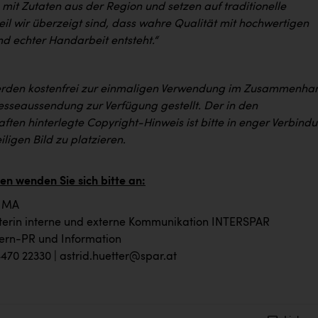
 mit Zutaten aus der Region und setzen auf traditionelle
il wir überzeigt sind, dass wahre Qualität mit hochwertigen
nd echter Handarbeit entsteht.“
erden kostenfrei zur einmaligen Verwendung im Zusammenha
resseaussendung zur Verfügung gestellt. Der in den
ften hinterlegte Copyright-Hinweis ist bitte in enger Verbind
ligen Bild zu platzieren.
en wenden Sie sich bitte an:
, MA
iterin interne und externe Kommunikation INTERSPAR
ern-PR und Information
4470 22330 |
astrid.huetter@spar.at