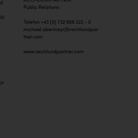
REICHLUNDPARTNER
nd
Public Relations
hl
Telefon +43 (0) 732 666 222 - 0
michael.obermeyr@reichlundpar
tner.com
www.reichlundpartner.com
ür