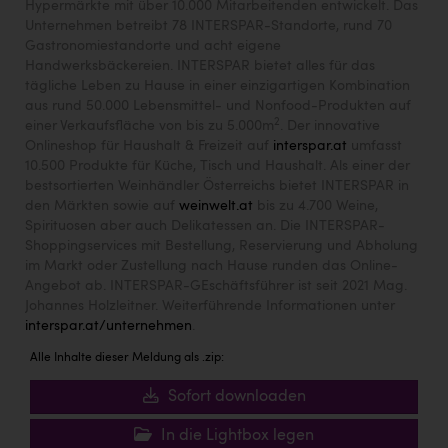
Hypermärkte mit über 10.000 Mitarbeitenden entwickelt. Das
Unternehmen betreibt 78 INTERSPAR-Standorte, rund 70
Gastronomiestandorte und acht eigene
Handwerksbäckereien. INTERSPAR bietet alles für das
tägliche Leben zu Hause in einer einzigartigen Kombination
aus rund 50.000 Lebensmittel- und Nonfood-Produkten auf
2
einer Verkaufsfläche von bis zu 5.000m
. Der innovative
Onlineshop für Haushalt & Freizeit auf
interspar.at
umfasst
10.500 Produkte für Küche, Tisch und Haushalt. Als einer der
bestsortierten Weinhändler Österreichs bietet INTERSPAR in
den Märkten sowie auf
weinwelt.at
bis zu 4.700 Weine,
Spirituosen aber auch Delikatessen an. Die INTERSPAR-
Shoppingservices mit Bestellung, Reservierung und Abholung
im Markt oder Zustellung nach Hause runden das Online-
Angebot ab. INTERSPAR-GEschäftsführer ist seit 2021 Mag.
Johannes Holzleitner. Weiterführende Informationen unter
interspar.at/unternehmen
.
Alle Inhalte dieser Meldung als .zip:
Sofort downloaden
In die Lightbox legen