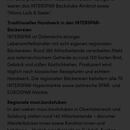
Wirtschaftskammer OÖ Energiehandel
waren das INTERSPAR Backstube Almbrot sowie
Dopgas
“Monis Laib & Seele”.
kunden basics
Traditionelles Handwerk in den INTERSPAR-
Bäckereien
kontakt
INTERSPAR ist Österreichs einziger
Lebensmittelhändler mit acht eigenen regionalen
Bäckereien. Rund 385 Mitarbeitende verarbeiten Mehl
aus österreichischem Getreide zu rund 150 Sorten Brot,
Gebäck und süßen Köstlichkeiten. Produziert wird
täglich nach klassischen Rezepturen und echtem
Handwerk. Die regionalen Bäckereien beliefern alle 70
INTERSPAR-Hypermärkte sowie zahlreiche SPAR‑ und
EUROSPAR‑Märkte.
Regionale maxi.backstuben
In den sieben maxi.backstuben in Oberösterreich und
Salzburg stellen rund 140 Mitarbeitende – darunter
Meisterbäcker:innen sowie Konditor:innen und