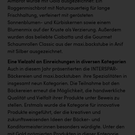
Almbrot wurde mit Gold ausgezeichnet: Ein
TCL
Roggenmischbrot mit Natursauerteig für lange
TGW Logistics
Frischhaltung, verfeinert mit gerösteten
Sonnenblumen- und Kürbiskernen sowie einem
TRAILOMAT & Cycling Austria
Blumenmix auf der Kruste als Verzierung. Außerdem
VERITAS
wurden das beliebte Ciabatta und die Gourmet
Schaumrollen Classic aus der maxi.backstube in Anif
Vier Diamanten
mit Silber ausgezeichnet.
Vorlagenportal
Eine Vielzahl an Einreichungen in diversen Kategorien
Wir besiegen Krebs
Auch in diesem Jahr präsentierten die INTERSPAR-
Bäckereien und maxi.backstuben ihre Spezialitäten in
Wirtschaftskammer OÖ
insgesamt neun Kategorien. Die Teilnahme bot den
ZGONC
Bäckereien erneut die Möglichkeit, die handwerkliche
Qualität und Vielfalt ihrer Produkte unter Beweis zu
ZULuft - Zukunft Luft Austria
stellen. Erstmals wurde die Kategorie für innovative
Produkte eingeführt, der die kreativen und
z.l.ö.
zukunftsweisenden Ideen der Bäcker- und
Österreichisches Hebammengremium
Konditormeister:innen besonders würdigte. Unter den
mit Gold prämierten Produkten in dieser Kategorie