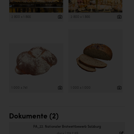
2 800 x 1 866
2 800 x 1 866
1 000 x 741
1 000 x 1 000
Dokumente (2)
PA_22. Nationaler Brotwettbewerb Salzburg
.docx
|
119,7 KB