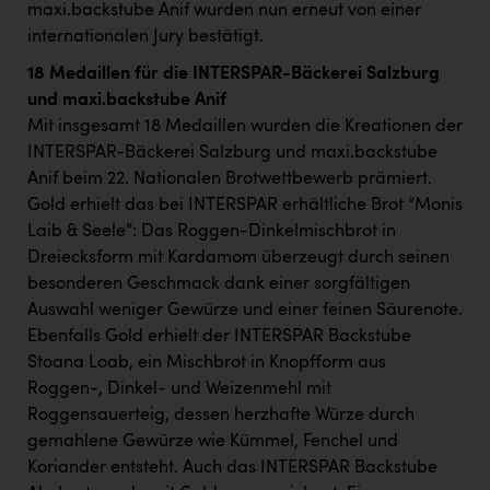
PEZ
maxi.backstube Anif wurden nun erneut von einer
internationalen Jury bestätigt.
PÜSPÖK
18 Medaillen für die INTERSPAR-Bäckerei Salzburg
REMAX
und maxi.backstube Anif
Mit insgesamt 18 Medaillen wurden die Kreationen der
RE/MAX Welcome
INTERSPAR-Bäckerei Salzburg und maxi.backstube
Resch&Frisch
Anif beim 22. Nationalen Brotwettbewerb prämiert.
Gold erhielt das bei INTERSPAR erhältliche Brot “Monis
RUBBLE MASTER
Laib & Seele”: Das Roggen-Dinkelmischbrot in
Ruderclub Wels
Dreiecksform mit Kardamom überzeugt durch seinen
besonderen Geschmack dank einer sorgfältigen
SCRI - Salzburg Cancer Research Institute
Auswahl weniger Gewürze und einer feinen Säurenote.
SCHMACHTL GmbH
Ebenfalls Gold erhielt der INTERSPAR Backstube
Stoana Loab, ein Mischbrot in Knopfform aus
Schwingshandl - automation technology gmbh
Roggen-, Dinkel- und Weizenmehl mit
Seher + Partner
Roggensauerteig, dessen herzhafte Würze durch
gemahlene Gewürze wie Kümmel, Fenchel und
Smurfit Westrock Nettingsdorf
Koriander entsteht. Auch das INTERSPAR Backstube