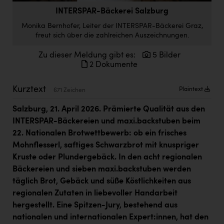
Doppler Gruppe
INTERSPAR-Bäckerei Salzburg
Monika Bernhofer, Leiter der INTERSPAR-Bäckerei Graz,
ERLUS AG
freut sich über die zahlreichen Auszeichnungen.
everfield
Zu dieser Meldung gibt es:
5 Bilder
Firmenradl
2 Dokumente
Fristads Austria
Kurztext
Plaintext
671 Zeichen
HIG Infomotion Group
Salzburg, 21. April 2026. Prämierte Qualität aus den
IFE Austria GmbH
INTERSPAR-Bäckereien und maxi.backstuben beim
22. Nationalen Brotwettbewerb: ob ein frisches
Immotech
Mohnflesserl, saftiges Schwarzbrot mit knuspriger
INTERSPAR
Kruste oder Plundergebäck. In den acht regionalen
Bäckereien und sieben maxi.backstuben werden
INTERSPORT Austria
täglich Brot, Gebäck und süße Köstlichkeiten aus
regionalen Zutaten in liebevoller Handarbeit
Jesolo
hergestellt. Eine Spitzen-Jury, bestehend aus
Jane Goodall Institute Austria
nationalen und internationalen Expert:innen, hat den