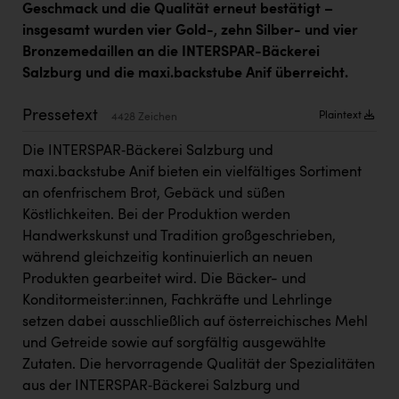
Geschmack und die Qualität erneut bestätigt –
Kärcher
insgesamt wurden vier Gold-, zehn Silber- und vier
Karin Liedl
Bronzemedaillen an die INTERSPAR-Bäckerei
Salzburg und die maxi.backstube Anif überreicht.
KEBA
KIWI Kinderwunsch Institut Dr. Loimer
Pressetext
Plaintext
4428 Zeichen
KLIPP Frisör
Die INTERSPAR‑Bäckerei Salzburg und
maxi.backstube Anif bieten ein vielfältiges Sortiment
Kleider Bauer
an ofenfrischem Brot, Gebäck und süßen
Kremsmüller Anlagenbau GmbH
Köstlichkeiten. Bei der Produktion werden
Handwerkskunst und Tradition großgeschrieben,
Maximarkt
während gleichzeitig kontinuierlich an neuen
Oldtimer Raststationen und Motorhotels
Produkten gearbeitet wird. Die Bäcker- und
Konditormeister:innen, Fachkräfte und Lehrlinge
Österreichischer Kachelofenverband
setzen dabei ausschließlich auf österreichisches Mehl
Orlen
und Getreide sowie auf sorgfältig ausgewählte
Zutaten. Die hervorragende Qualität der Spezialitäten
Passage Linz
aus der INTERSPAR‑Bäckerei Salzburg und