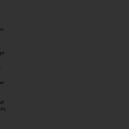
en
pt
r
er
AX
cht,