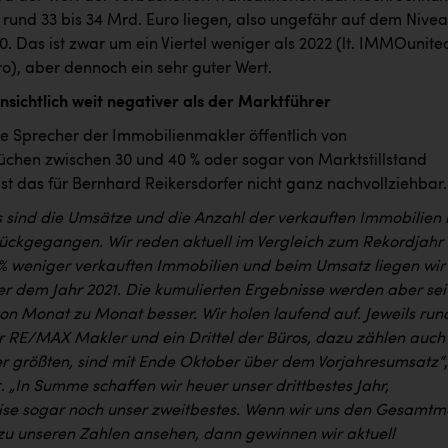
 rund 33 bis 34 Mrd. Euro liegen, also ungefähr auf dem Nive
. Das ist zwar um ein Viertel weniger als 2022 (lt. IMMOunite
o), aber dennoch ein sehr guter Wert.
nsichtlich weit negativer als der Marktführer
e Sprecher der Immobilienmakler öffentlich von
chen zwischen 30 und 40 % oder sogar von Marktstillstand
st das für Bernhard Reikersdorfer nicht ganz nachvollziehbar.
s sind die Umsätze und die Anzahl der verkauften Immobilien 
rückgegangen. Wir reden aktuell im Vergleich zum Rekordjahr
 % weniger verkauften Immobilien und beim Umsatz liegen wir
ter dem Jahr 2021. Die kumulierten Ergebnisse werden aber sei
von Monat zu Monat besser. Wir holen laufend auf. Jeweils run
der RE/MAX Makler und ein Drittel der Büros, dazu zählen auch
er größten, sind mit Ende Oktober über dem Vorjahresumsatz“
r.
„In Summe schaffen wir heuer unser drittbestes Jahr,
se sogar noch unser zweitbestes. Wenn wir uns den Gesamtm
 zu unseren Zahlen ansehen, dann gewinnen wir aktuell