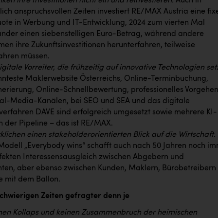
ken ihre Investitionen nicht ein und reinvestieren.
Auch in
tlich anspruchsvollen Zeiten investiert RE/MAX Austria eine fix
te in Werbung und IT-Entwicklung, 2024 zum vierten Mal
ander einen siebenstelligen Euro-Betrag, während andere
en ihre Zukunftsinvestitionen herunterfahren, teilweise
ahren müssen.
igitale Vorreiter, die frühzeitig auf innovative Technologien set
nteste Maklerwebsite Österreichs, Online-Terminbuchung,
rierung, Online-Schnellbewertung, professionelles Vorgehen
ial-Media-Kanälen, bei SEO und SEA und das digitale
erfahren DAVE sind erfolgreich umgesetzt sowie mehrere KI-
in der Pipeline – das ist RE/MAX.
klichen einen stakeholderorientierten Blick auf die Wirtschaft.
dell „Everybody wins“ schafft auch nach 50 Jahren noch i
fekten Interessensausgleich zwischen Abgebern und
nten, aber ebenso zwischen Kunden, Maklern, Bürobetreibern
 mit dem Ballon.
schwierigen Zeiten gefragter denn je
inen Kollaps und keinen Zusammenbruch der heimischen