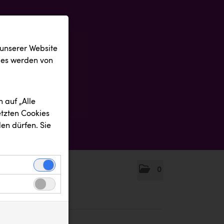
 unserer Website
ies werden von
 auf „Alle
etzten Cookies
en dürfen. Sie
0
einwandfreie
nbezogenen
n uns zu