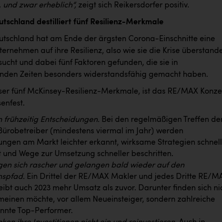
 und zwar erheblich“,
zeigt sich Reikersdorfer positiv.
tschland destilliert fünf Resilienz-Merkmale
tschland hat am Ende der ärgsten Corona-Einschnitte eine
ernehmen auf ihre Resilienz, also wie sie die Krise überstand
ucht und dabei fünf Faktoren gefunden, die sie in
nden Zeiten besonders widerstandsfähig gemacht haben.
eser fünf McKinsey-Resilienz-Merkmale, ist das RE/MAX Konze
senfest.
en frühzeitig Entscheidungen.
Bei den regelmäßigen Treffen de
robetreiber (mindestens viermal im Jahr) werden
ngen am Markt leichter erkannt, wirksame Strategien schnell
t und Wege zur Umsetzung schneller beschritten.
en sich rascher und gelangen bald wieder auf den
spfad.
Ein Drittel der RE/MAX Makler und jedes Dritte RE/M
eibt auch 2023 mehr Umsatz als zuvor. Darunter finden sich ni
einen möchte, vor allem Neueinsteiger, sondern zahlreiche
nnte Top-Performer.