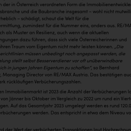
n der in Österreich verordneten Form die Immobilienentwickler
usbranche und die Baubranche insgesamt – wohl nicht mutwill
heblich – schädigt, schaut die Welt für die
rmittlung, zumindest für die Nummer eins, anders aus. RE/M
ich als Muster an Resilienz, auch wenn die aktuellen
ungen dazu führen, dass sich viele Österreicherinnen und
 ihren Traum vom Eigentum nicht mehr leisten können.
„Die
erichtlinien müssen unbedingt noch angepasst werden, die
lung stellt selbst Besserverdiener vor oft unüberwindbare
ich in jungen Jahren Eigentum zu schaffen“
, so Bernhard
r, Managing Director von RE/MAX Austria. Das bestätigen au
tark rückläufigen Verbücherungszahlen.
n Immobilienmarkt ist 2023 die Anzahl der Verbücherungen l
on Jänner bis Oktober im Vergleich zu 2022 um rund ein Viert
en. Auf das Gesamtjahr 2023 umgelegt werden es rund 120.
rbücherungen werden. Das entspricht in etwa dem Niveau v
rd der Wert der verbücherten Transaktionen laut Hochrechnu