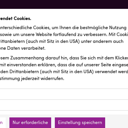
wendet Cookies.
nterschiedliche Cookies, um Ihnen die best­mögliche Nutzung
 sowie um unsere Website fortlaufend zu verbessern. Mit Cook
ittanbietern (auch mit Sitz in den USA) unter anderem auch
e Daten verarbeitet.
iesem Zusammenhang darauf hin, dass Sie sich mit dem Klicken
it ein­ver­standen erklären, dass die auf unserer Seite einges
den Drittanbietern (auch mit Sitz in den USA) verwendet werd
stimmung jederzeit widerrufen.
ookies ermöglichen grundlegende Funktionen und sind für die 
Website erforderlich. Diese Cookies speichern keine persone
ussendungen
REMAX
ies erfassen Informationen anonym. Diese Informationen helfe
den an keine Dritten übermittelt.
e unsere Besucher unsere Website nutzen.
en
Nur erforderliche
Einstellung speichern
mer der Website (Erstanbieter)