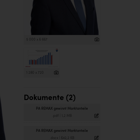
5 000 x 6 667
1 280 x 720
Dokumente (2)
PA REMAX gewinnt Marktanteile
.pdf
|
1,2 MB
PA REMAX gewinnt Marktanteile
.docx
|
642,2 KB