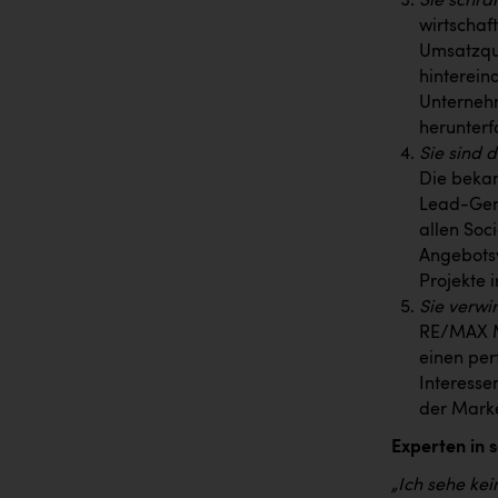
Sie schrän
wirtschaf
Umsatzquo
hinterein
Unternehm
herunterf
Sie sind d
Die bekan
Lead-Gene
allen Soc
Angebotsv
Projekte 
Sie verwir
RE/MAX Mo
einen per
Interesse
der Marke
Experten in 
„Ich sehe ke