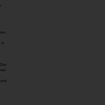
e
zen.
 in
Das
mmer
 und