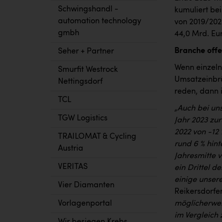
Schwingshandl -
kumuliert bei
automation technology
von 2019/2020
gmbh
44,0 Mrd. Eur
Branche offe
Seher + Partner
Wenn einzeln
Smurfit Westrock
Umsatzeinbrü
Nettingsdorf
reden, dann i
TCL
„Auch bei un
TGW Logistics
Jahr 2023 zu
2022 von -12
TRAILOMAT & Cycling
rund 6 % hin
Austria
Jahresmitte 
VERITAS
ein Drittel 
einige unser
Vier Diamanten
Reikersdorfe
Vorlagenportal
möglicherwei
im Vergleich