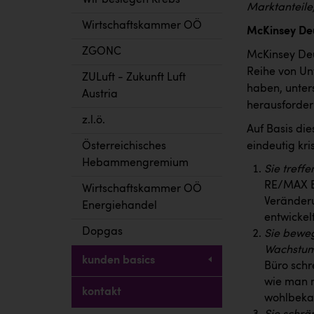
Wir besiegen Krebs
Marktanteile,
Wirtschaftskammer OÖ
McKinsey Deu
ZGONC
McKinsey Deu
Reihe von Unt
ZULuft - Zukunft Luft
haben, unters
Austria
herausforder
z.l.ö.
Auf Basis di
Österreichisches
eindeutig kri
Hebammengremium
Sie treff
RE/MAX Bü
Wirtschaftskammer OÖ
Veränderu
Energiehandel
entwickel
Dopgas
Sie beweg
Wachstum
kunden basics
Büro schr
wie man m
kontakt
wohlbeka