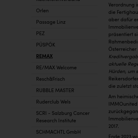
Verordnung i
Orlen
die Fertigha
aber dafür er
Passage Linz
Immobilienve
PEZ
präsentiert s
Rahmenbeding
PÜSPÖK
Österreicher
REMAX
Kreditvergab
aktuelle Rege
RE/MAX Welcome
Hürden, um s
Reikersdorfe
Resch&Frisch
die zuletzt s
RUBBLE MASTER
Am heimische
Ruderclub Wels
IMMOunited v
zurückgegang
SCRI - Salzburg Cancer
Immobilienve
Research Institute
2017.
SCHMACHTL GmbH
Ende 2023 wi