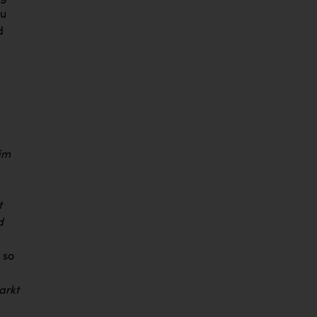
au
d
im
t
d
, so
arkt