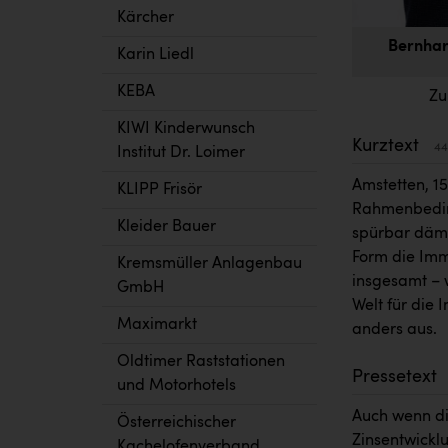
Kärcher
Bernhar
Karin Liedl
KEBA
Zu
KIWI Kinderwunsch
Kurztext
44
Institut Dr. Loimer
Amstetten, 1
KLIPP Frisör
Rahmenbeding
Kleider Bauer
spürbar dämp
Form die Imm
Kremsmüller Anlagenbau
insgesamt – w
GmbH
Welt für die
Maximarkt
anders aus.
Oldtimer Raststationen
Pressetext
und Motorhotels
Auch wenn di
Österreichischer
Zinsentwickl
Kachelofenverband