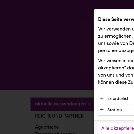
Diese Seite ver
Wir verwenden u
zu ermöglichen,
uns sowie von Dr
personenbezogen
Wir weisen in d
akzeptieren“ dam
von uns und von 
können diese Zu
Erforderlich
aktuelle aussendungen
Essenzielle C
Statistik
Funktion der 
REICHL UND PARTNER
aktuelle a
Statistik Cook
Daten und wer
verstehen, wi
Ägyptische
Alle akzeptier
Anbieter: Eigentü