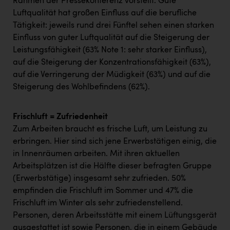
Wirtschaftskammer OÖ Energiehandel
Rahmen der Pressekonferenz vorstellt. Gute
Luftqualität hat großen Einfluss auf die berufliche
Dopgas
Tätigkeit: jeweils rund drei Fünftel sehen einen starken
Einfluss von guter Luftqualität auf die Steigerung der
kunden basics
Leistungsfähigkeit (63% Note 1: sehr starker Einfluss),
auf die Steigerung der Konzentrationsfähigkeit (63%),
kontakt
auf die Verringerung der Müdigkeit (63%) und auf die
Steigerung des Wohlbefindens (62%).
Frischluft = Zufriedenheit
Zum Arbeiten braucht es frische Luft, um Leistung zu
erbringen. Hier sind sich jene Erwerbstätigen einig, die
in Innenräumen arbeiten. Mit ihren aktuellen
Arbeitsplätzen ist die Hälfte dieser befragten Gruppe
(Erwerbstätige) insgesamt sehr zufrieden. 50%
empfinden die Frischluft im Sommer und 47% die
Frischluft im Winter als sehr zufriedenstellend.
Personen, deren Arbeitsstätte mit einem Lüftungsgerät
ausgestattet ist sowie Personen, die in einem Gebäude