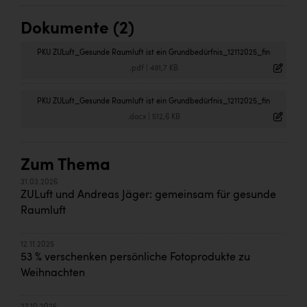
Dokumente (2)
PKU ZULuft_Gesunde Raumluft ist ein Grundbedürfnis_12112025_fin
.pdf
|
491,7 KB
PKU ZULuft_Gesunde Raumluft ist ein Grundbedürfnis_12112025_fin
.docx
|
512,6 KB
Zum Thema
31.03.2026
ZULuft und Andreas Jäger: gemeinsam für gesunde
Raumluft
12.11.2025
53 % verschenken persönliche Fotoprodukte zu
Weihnachten