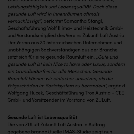
Gute Raumluft bedeutet ein Mehr an Gesundheit,
PEZ
Leistungsfähigkeit und Lebensqualität. Doch diese
PÜSPÖK
gesunde Luft wird in Innenräumen oftmals
vernachlässigt“
, berichtet Samantha Stangl,
REMAX
Geschäftsführung Wolf Klima- und Heiztechnik GmbH
RE/MAX Welcome
und Vorstandsmitglied des Vereins Zukunft Luft Austria.
Der Verein aus 30 österreichischen Unternehmen und
Resch&Frisch
unabhängigen Sachverständigen aus der Branche
setzt sich für eine gesunde Raumluft ein. „
Gute und
RUBBLE MASTER
gesunde Luft ist kein Nice to have oder Luxus, sondern
Ruderclub Wels
ein Grundbedürfnis für alle Menschen. Gesunde
Raumluft können wir einfacher umsetzen, als die
SCRI - Salzburg Cancer Research Institute
Folgeschäden im Sozialsystem zu behandeln“,
ergänzt
SCHMACHTL GmbH
Wolfgang Hucek, Geschäftsführung Trox Austria + CEE
GmbH und Vorsitzender im Vorstand von ZULuft.
Schwingshandl - automation technology gmbh
Seher + Partner
Gesunde Luft ist Lebensqualität
Smurfit Westrock Nettingsdorf
Die von ZULuft Zukunft Luft Austria in Auftrag
gegebene brandaktuelle IMAS-Studie zeigt nun