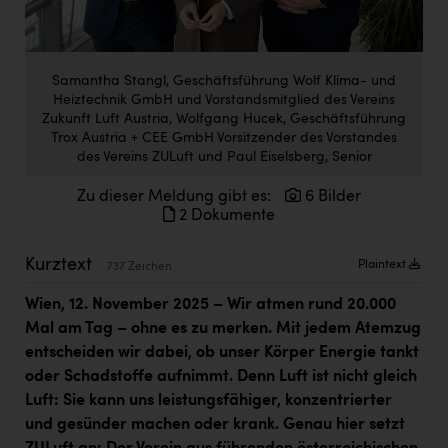
Doppler Gruppe
ERLUS AG
Samantha Stangl, Geschäftsführung Wolf Klima- und
everfield
Heiztechnik GmbH und Vorstandsmitglied des Vereins
Zukunft Luft Austria, Wolfgang Hucek, Geschäftsführung
Firmenradl
Trox Austria + CEE GmbH Vorsitzender des Vorstandes
des Vereins ZULuft und Paul Eiselsberg, Senior
Fristads Austria
Zu dieser Meldung gibt es:
6 Bilder
HIG Infomotion Group
2 Dokumente
IFE Austria GmbH
Kurztext
Plaintext
737 Zeichen
Immotech
Wien, 12. November 2025
– Wir atmen rund 20.000
INTERSPAR
Mal am Tag – ohne es zu merken. Mit jedem Atemzug
INTERSPORT Austria
entscheiden wir dabei, ob unser Körper Energie tankt
oder Schadstoffe aufnimmt. Denn Luft ist nicht gleich
Jesolo
Luft: Sie kann uns leistungsfähiger, konzentrierter
Jane Goodall Institute Austria
und gesünder machen oder krank. Genau hier setzt