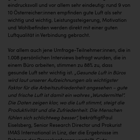
TCL
eindrucksvoll und vor allem sehr eindeutig: rund 9 von
TGW Logistics
10 Österreicher:innen empfinden gute Luft als sehr
wichtig und wichtig. Leistungssteigerung, Motivation
TRAILOMAT & Cycling Austria
und Wohlbefinden werden direkt mit einer guten
Luftqualität in Verbindung gebracht.
VERITAS
Vier Diamanten
Vor allem auch jene Umfrage-Teilnehmer:innen, die in
1.008 persönlichen Interviews befragt wurden, die in
Vorlagenportal
einem Büro arbeiten, stimmen zu 88% zu, dass
Wir besiegen Krebs
gesunde Luft sehr wichtig ist. „
Gesunde Luft in Büros
wird laut unserer Aufzeichnungen als wichtigster
Wirtschaftskammer OÖ
Faktor für die Arbeitszufriedenheit angesehen – gute
ZGONC
und frische Luft ist damit ein wahres „Wundermittel“.
Die Daten zeigen klar, wo die Luft stimmt, steigt die
ZULuft - Zukunft Luft Austria
Produktivität und die Zufriedenheit. Die Menschen
z.l.ö.
fühlen sich schlichtweg besser“,
bekräftigtPaul
Eiselsberg, Senior Research Director und Prokurist
Österreichisches Hebammengremium
IMAS International in Linz, der die Ergebnisse im