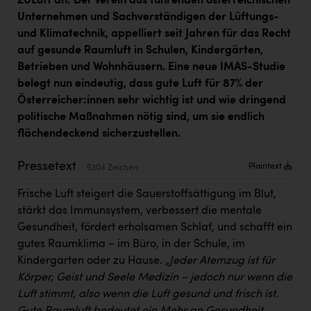
ZULuft an: Der Verein aus führenden österreichischen
Kärcher
Unternehmen und Sachverständigen der Lüftungs-
und Klimatechnik, appelliert seit Jahren für das Recht
Karin Liedl
auf gesunde Raumluft in Schulen, Kindergärten,
KEBA
Betrieben und Wohnhäusern. Eine neue IMAS-Studie
belegt nun eindeutig, dass gute Luft für 87% der
KIWI Kinderwunsch Institut Dr. Loimer
Österreicher:innen sehr wichtig ist und wie dringend
KLIPP Frisör
politische Maßnahmen nötig sind, um sie endlich
flächendeckend sicherzustellen.
Kleider Bauer
Kremsmüller Anlagenbau GmbH
Pressetext
Plaintext
6304 Zeichen
Maximarkt
Frische Luft steigert die Sauerstoffsättigung im Blut,
stärkt das Immunsystem, verbessert die mentale
Oldtimer Raststationen und Motorhotels
Gesundheit, fördert erholsamen Schlaf, und schafft ein
Österreichischer Kachelofenverband
gutes Raumklima – im Büro, in der Schule, im
Kindergarten oder zu Hause.
„Jeder Atemzug ist für
Orlen
Körper, Geist und Seele Medizin – jedoch nur wenn die
Passage Linz
Luft stimmt, also wenn die Luft gesund und frisch ist.