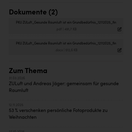
Dokumente (2)
PKU ZULuft_Gesunde Raumluft ist ein Grundbedürfnis_12112025_fin
.pdf
|
491,7 KB
PKU ZULuft_Gesunde Raumluft ist ein Grundbedürfnis_12112025_fin
.docx
|
512,6 KB
Zum Thema
31.03.2026
ZULuft und Andreas Jäger: gemeinsam für gesunde
Raumluft
12.11.2025
53 % verschenken persönliche Fotoprodukte zu
Weihnachten