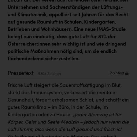
ZULuft an: Der Verein aus führenden österreichischen
Kärcher
Unternehmen und Sachverständigen der Lüftungs-
und Klimatechnik, appelliert seit Jahren für das Recht
Karin Liedl
auf gesunde Raumluft in Schulen, Kindergärten,
KEBA
Betrieben und Wohnhäusern. Eine neue IMAS-Studie
belegt nun eindeutig, dass gute Luft für 87% der
KIWI Kinderwunsch Institut Dr. Loimer
Österreicher:innen sehr wichtig ist und wie dringend
KLIPP Frisör
politische Maßnahmen nötig sind, um sie endlich
flächendeckend sicherzustellen.
Kleider Bauer
Kremsmüller Anlagenbau GmbH
Pressetext
Plaintext
6304 Zeichen
Maximarkt
Frische Luft steigert die Sauerstoffsättigung im Blut,
stärkt das Immunsystem, verbessert die mentale
Oldtimer Raststationen und Motorhotels
Gesundheit, fördert erholsamen Schlaf, und schafft ein
Österreichischer Kachelofenverband
gutes Raumklima – im Büro, in der Schule, im
Kindergarten oder zu Hause.
„Jeder Atemzug ist für
Orlen
Körper, Geist und Seele Medizin – jedoch nur wenn die
Passage Linz
Luft stimmt, also wenn die Luft gesund und frisch ist.