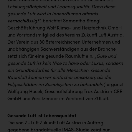
Gute Raumluft bedeutet ein Mehr an Gesundheit,
PEZ
Leistungsfähigkeit und Lebensqualität. Doch diese
PÜSPÖK
gesunde Luft wird in Innenräumen oftmals
vernachlässigt“
, berichtet Samantha Stangl,
REMAX
Geschäftsführung Wolf Klima- und Heiztechnik GmbH
RE/MAX Welcome
und Vorstandsmitglied des Vereins Zukunft Luft Austria.
Der Verein aus 30 österreichischen Unternehmen und
Resch&Frisch
unabhängigen Sachverständigen aus der Branche
setzt sich für eine gesunde Raumluft ein. „
Gute und
RUBBLE MASTER
gesunde Luft ist kein Nice to have oder Luxus, sondern
Ruderclub Wels
ein Grundbedürfnis für alle Menschen. Gesunde
Raumluft können wir einfacher umsetzen, als die
SCRI - Salzburg Cancer Research Institute
Folgeschäden im Sozialsystem zu behandeln“,
ergänzt
SCHMACHTL GmbH
Wolfgang Hucek, Geschäftsführung Trox Austria + CEE
GmbH und Vorsitzender im Vorstand von ZULuft.
Schwingshandl - automation technology gmbh
Seher + Partner
Gesunde Luft ist Lebensqualität
Smurfit Westrock Nettingsdorf
Die von ZULuft Zukunft Luft Austria in Auftrag
gegebene brandaktuelle IMAS-Studie zeigt nun