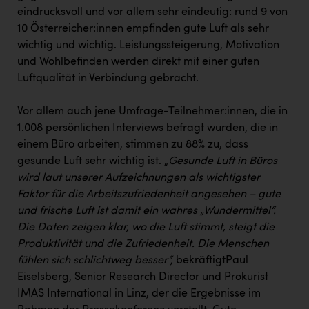
TCL
eindrucksvoll und vor allem sehr eindeutig: rund 9 von
TGW Logistics
10 Österreicher:innen empfinden gute Luft als sehr
wichtig und wichtig. Leistungssteigerung, Motivation
TRAILOMAT & Cycling Austria
und Wohlbefinden werden direkt mit einer guten
Luftqualität in Verbindung gebracht.
VERITAS
Vier Diamanten
Vor allem auch jene Umfrage-Teilnehmer:innen, die in
1.008 persönlichen Interviews befragt wurden, die in
Vorlagenportal
einem Büro arbeiten, stimmen zu 88% zu, dass
Wir besiegen Krebs
gesunde Luft sehr wichtig ist. „
Gesunde Luft in Büros
wird laut unserer Aufzeichnungen als wichtigster
Wirtschaftskammer OÖ
Faktor für die Arbeitszufriedenheit angesehen – gute
ZGONC
und frische Luft ist damit ein wahres „Wundermittel“.
Die Daten zeigen klar, wo die Luft stimmt, steigt die
ZULuft - Zukunft Luft Austria
Produktivität und die Zufriedenheit. Die Menschen
z.l.ö.
fühlen sich schlichtweg besser“,
bekräftigtPaul
Eiselsberg, Senior Research Director und Prokurist
Österreichisches Hebammengremium
IMAS International in Linz, der die Ergebnisse im