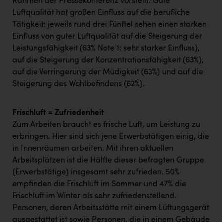
Wirtschaftskammer OÖ Energiehandel
Rahmen der Pressekonferenz vorstellt. Gute
Luftqualität hat großen Einfluss auf die berufliche
Dopgas
Tätigkeit: jeweils rund drei Fünftel sehen einen starken
Einfluss von guter Luftqualität auf die Steigerung der
kunden basics
Leistungsfähigkeit (63% Note 1: sehr starker Einfluss),
auf die Steigerung der Konzentrationsfähigkeit (63%),
kontakt
auf die Verringerung der Müdigkeit (63%) und auf die
Steigerung des Wohlbefindens (62%).
Frischluft = Zufriedenheit
Zum Arbeiten braucht es frische Luft, um Leistung zu
erbringen. Hier sind sich jene Erwerbstätigen einig, die
in Innenräumen arbeiten. Mit ihren aktuellen
Arbeitsplätzen ist die Hälfte dieser befragten Gruppe
(Erwerbstätige) insgesamt sehr zufrieden. 50%
empfinden die Frischluft im Sommer und 47% die
Frischluft im Winter als sehr zufriedenstellend.
Personen, deren Arbeitsstätte mit einem Lüftungsgerät
ausgestattet ist sowie Personen, die in einem Gebäude