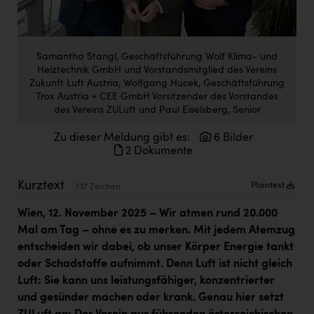
Doppler Gruppe
ERLUS AG
Samantha Stangl, Geschäftsführung Wolf Klima- und
everfield
Heiztechnik GmbH und Vorstandsmitglied des Vereins
Zukunft Luft Austria, Wolfgang Hucek, Geschäftsführung
Firmenradl
Trox Austria + CEE GmbH Vorsitzender des Vorstandes
des Vereins ZULuft und Paul Eiselsberg, Senior
Fristads Austria
Zu dieser Meldung gibt es:
6 Bilder
HIG Infomotion Group
2 Dokumente
IFE Austria GmbH
Kurztext
Plaintext
737 Zeichen
Immotech
Wien, 12. November 2025
– Wir atmen rund 20.000
INTERSPAR
Mal am Tag – ohne es zu merken. Mit jedem Atemzug
INTERSPORT Austria
entscheiden wir dabei, ob unser Körper Energie tankt
oder Schadstoffe aufnimmt. Denn Luft ist nicht gleich
Jesolo
Luft: Sie kann uns leistungsfähiger, konzentrierter
Jane Goodall Institute Austria
und gesünder machen oder krank. Genau hier setzt