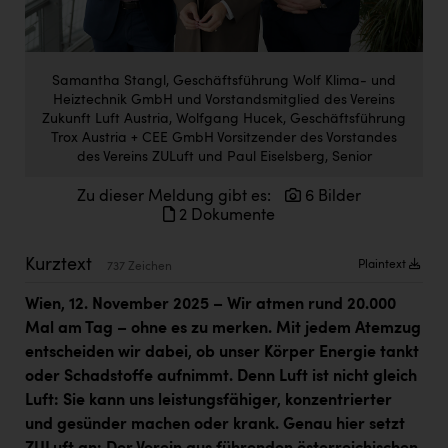
Doppler Gruppe
ERLUS AG
Samantha Stangl, Geschäftsführung Wolf Klima- und
everfield
Heiztechnik GmbH und Vorstandsmitglied des Vereins
Zukunft Luft Austria, Wolfgang Hucek, Geschäftsführung
Firmenradl
Trox Austria + CEE GmbH Vorsitzender des Vorstandes
des Vereins ZULuft und Paul Eiselsberg, Senior
Fristads Austria
Zu dieser Meldung gibt es:
6 Bilder
HIG Infomotion Group
2 Dokumente
IFE Austria GmbH
Kurztext
Plaintext
737 Zeichen
Immotech
Wien, 12. November 2025
– Wir atmen rund 20.000
INTERSPAR
Mal am Tag – ohne es zu merken. Mit jedem Atemzug
INTERSPORT Austria
entscheiden wir dabei, ob unser Körper Energie tankt
oder Schadstoffe aufnimmt. Denn Luft ist nicht gleich
Jesolo
Luft: Sie kann uns leistungsfähiger, konzentrierter
Jane Goodall Institute Austria
und gesünder machen oder krank. Genau hier setzt