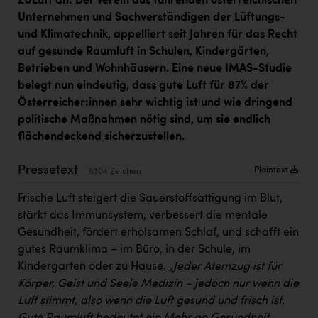
ZULuft an: Der Verein aus führenden österreichischen
Kärcher
Unternehmen und Sachverständigen der Lüftungs-
und Klimatechnik, appelliert seit Jahren für das Recht
Karin Liedl
auf gesunde Raumluft in Schulen, Kindergärten,
KEBA
Betrieben und Wohnhäusern. Eine neue IMAS-Studie
belegt nun eindeutig, dass gute Luft für 87% der
KIWI Kinderwunsch Institut Dr. Loimer
Österreicher:innen sehr wichtig ist und wie dringend
KLIPP Frisör
politische Maßnahmen nötig sind, um sie endlich
flächendeckend sicherzustellen.
Kleider Bauer
Kremsmüller Anlagenbau GmbH
Pressetext
Plaintext
6304 Zeichen
Maximarkt
Frische Luft steigert die Sauerstoffsättigung im Blut,
stärkt das Immunsystem, verbessert die mentale
Oldtimer Raststationen und Motorhotels
Gesundheit, fördert erholsamen Schlaf, und schafft ein
Österreichischer Kachelofenverband
gutes Raumklima – im Büro, in der Schule, im
Kindergarten oder zu Hause.
„Jeder Atemzug ist für
Orlen
Körper, Geist und Seele Medizin – jedoch nur wenn die
Passage Linz
Luft stimmt, also wenn die Luft gesund und frisch ist.