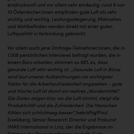
TCL
eindrucksvoll und vor allem sehr eindeutig: rund 9 von
TGW Logistics
10 Österreicher:innen empfinden gute Luft als sehr
wichtig und wichtig. Leistungssteigerung, Motivation
TRAILOMAT & Cycling Austria
und Wohlbefinden werden direkt mit einer guten
Luftqualität in Verbindung gebracht.
VERITAS
Vier Diamanten
Vor allem auch jene Umfrage-Teilnehmer:innen, die in
1.008 persönlichen Interviews befragt wurden, die in
Vorlagenportal
einem Büro arbeiten, stimmen zu 88% zu, dass
Wir besiegen Krebs
gesunde Luft sehr wichtig ist. „
Gesunde Luft in Büros
wird laut unserer Aufzeichnungen als wichtigster
Wirtschaftskammer OÖ
Faktor für die Arbeitszufriedenheit angesehen – gute
ZGONC
und frische Luft ist damit ein wahres „Wundermittel“.
Die Daten zeigen klar, wo die Luft stimmt, steigt die
ZULuft - Zukunft Luft Austria
Produktivität und die Zufriedenheit. Die Menschen
z.l.ö.
fühlen sich schlichtweg besser“,
bekräftigtPaul
Eiselsberg, Senior Research Director und Prokurist
Österreichisches Hebammengremium
IMAS International in Linz, der die Ergebnisse im