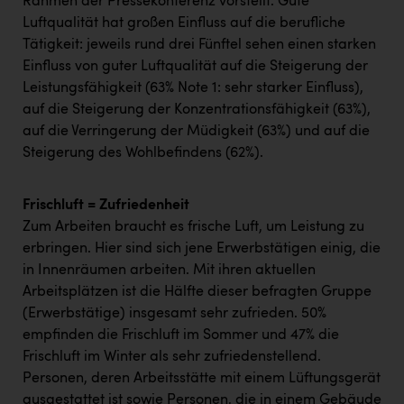
Wirtschaftskammer OÖ Energiehandel
Rahmen der Pressekonferenz vorstellt. Gute
Luftqualität hat großen Einfluss auf die berufliche
Dopgas
Tätigkeit: jeweils rund drei Fünftel sehen einen starken
Einfluss von guter Luftqualität auf die Steigerung der
kunden basics
Leistungsfähigkeit (63% Note 1: sehr starker Einfluss),
auf die Steigerung der Konzentrationsfähigkeit (63%),
kontakt
auf die Verringerung der Müdigkeit (63%) und auf die
Steigerung des Wohlbefindens (62%).
Frischluft = Zufriedenheit
Zum Arbeiten braucht es frische Luft, um Leistung zu
erbringen. Hier sind sich jene Erwerbstätigen einig, die
in Innenräumen arbeiten. Mit ihren aktuellen
Arbeitsplätzen ist die Hälfte dieser befragten Gruppe
(Erwerbstätige) insgesamt sehr zufrieden. 50%
empfinden die Frischluft im Sommer und 47% die
Frischluft im Winter als sehr zufriedenstellend.
Personen, deren Arbeitsstätte mit einem Lüftungsgerät
ausgestattet ist sowie Personen, die in einem Gebäude