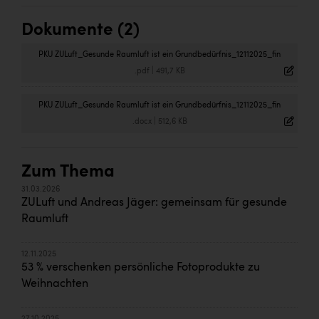
Dokumente (2)
PKU ZULuft_Gesunde Raumluft ist ein Grundbedürfnis_12112025_fin
.pdf
|
491,7 KB
PKU ZULuft_Gesunde Raumluft ist ein Grundbedürfnis_12112025_fin
.docx
|
512,6 KB
Zum Thema
31.03.2026
ZULuft und Andreas Jäger: gemeinsam für gesunde
Raumluft
12.11.2025
53 % verschenken persönliche Fotoprodukte zu
Weihnachten