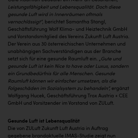
Gute Raumluft bedeutet ein Mehr an Gesundheit,
PEZ
Leistungsfähigkeit und Lebensqualität. Doch diese
PÜSPÖK
gesunde Luft wird in Innenräumen oftmals
vernachlässigt“
, berichtet Samantha Stangl,
REMAX
Geschäftsführung Wolf Klima- und Heiztechnik GmbH
RE/MAX Welcome
und Vorstandsmitglied des Vereins Zukunft Luft Austria.
Der Verein aus 30 österreichischen Unternehmen und
Resch&Frisch
unabhängigen Sachverständigen aus der Branche
setzt sich für eine gesunde Raumluft ein. „
Gute und
RUBBLE MASTER
gesunde Luft ist kein Nice to have oder Luxus, sondern
Ruderclub Wels
ein Grundbedürfnis für alle Menschen. Gesunde
Raumluft können wir einfacher umsetzen, als die
SCRI - Salzburg Cancer Research Institute
Folgeschäden im Sozialsystem zu behandeln“,
ergänzt
SCHMACHTL GmbH
Wolfgang Hucek, Geschäftsführung Trox Austria + CEE
GmbH und Vorsitzender im Vorstand von ZULuft.
Schwingshandl - automation technology gmbh
Seher + Partner
Gesunde Luft ist Lebensqualität
Smurfit Westrock Nettingsdorf
Die von ZULuft Zukunft Luft Austria in Auftrag
gegebene brandaktuelle IMAS-Studie zeigt nun