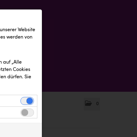
 unserer Website
ies werden von
 auf „Alle
etzten Cookies
en dürfen. Sie
0
einwandfreie
nbezogenen
n uns zu