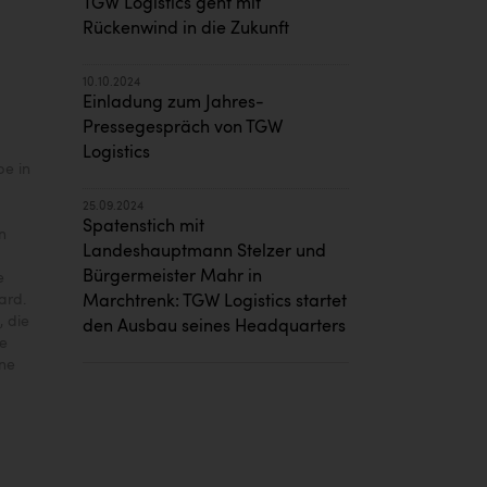
TGW Logistics geht mit
Rückenwind in die Zukunft
10.10.2024
Einladung zum Jahres-
Pressegespräch von TGW
Logistics
pe in
25.09.2024
Spatenstich mit
n
Landeshauptmann Stelzer und
Bürgermeister Mahr in
e
ard.
Marchtrenk: TGW Logistics startet
, die
den Ausbau seines Headquarters
le
ine