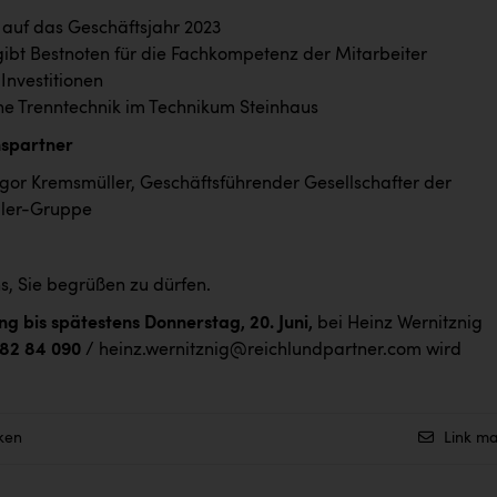
 auf das Geschäftsjahr 2023
gibt Bestnoten für die Fachkompetenz der Mitarbeiter
Investitionen
e Trenntechnik im Technikum Steinhaus
hspartner
or Kremsmüller, Geschäftsführender Gesellschafter der
ler-Gruppe
s, Sie begrüßen zu dürfen.
g bis spätestens Donnerstag, 20. Juni,
bei Heinz Wernitznig
 82 84 090
/
heinz.wernitznig@reichlundpartner.com
wird
ken
Link ma