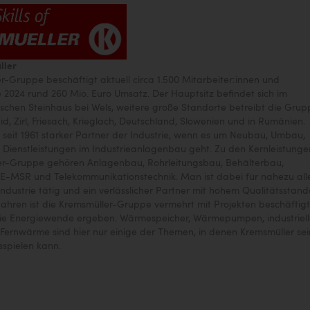
ller
r-Gruppe beschäftigt aktuell circa 1.500 Mitarbeiter:innen und
e 2024 rund 260 Mio. Euro Umsatz. Der Hauptsitz befindet sich im
ischen Steinhaus bei Wels, weitere große Standorte betreibt die Grup
d, Zirl, Friesach, Krieglach, Deutschland, Slowenien und in Rumänien.
t seit 1961 starker Partner der Industrie, wenn es um Neubau, Umbau,
Dienstleistungen im Industrieanlagenbau geht. Zu den Kernleistunge
er-Gruppe gehören Anlagenbau, Rohrleitungsbau, Behälterbau,
E-MSR und Telekommunikationstechnik. Man ist dabei für nahezu all
ndustrie tätig und ein verlässlicher Partner mit hohem Qualitätsstand
 Jahren ist die Kremsmüller-Gruppe vermehrt mit Projekten beschäftigt
die Energiewende ergeben. Wärmespeicher, Wärmepumpen, industriel
ernwärme sind hier nur einige der Themen, in denen Kremsmüller se
spielen kann.