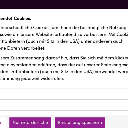
wendet Cookies.
nterschiedliche Cookies, um Ihnen die best­mögliche Nutzung
 sowie um unsere Website fortlaufend zu verbessern. Mit Cook
ittanbietern (auch mit Sitz in den USA) unter anderem auch
e Daten verarbeitet.
iesem Zusammenhang darauf hin, dass Sie sich mit dem Klicken
it ein­ver­standen erklären, dass die auf unserer Seite einges
den Drittanbietern (auch mit Sitz in den USA) verwendet werd
stimmung jederzeit widerrufen.
ookies ermöglichen grundlegende Funktionen und sind für die 
Website erforderlich. Diese Cookies speichern keine persone
ussendungen
Kremsmüller Anlagenbau GmbH
ies erfassen Informationen anonym. Diese Informationen helfe
den an keine Dritten übermittelt.
e unsere Besucher unsere Website nutzen.
en
Nur erforderliche
Einstellung speichern
mer der Website (Erstanbieter)