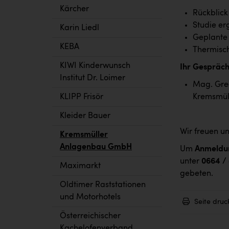
Kärcher
Rückblick
Studie er
Karin Liedl
Geplante 
KEBA
Thermisch
KIWI Kinderwunsch
Ihr Gespräc
Institut Dr. Loimer
Mag. Greg
KLIPP Frisör
Kremsmül
Kleider Bauer
Wir freuen un
Kremsmüller
Anlagenbau GmbH
Um
Anmeldun
unter
0664 /
Maximarkt
gebeten.
Oldtimer Raststationen
und Motorhotels
Seite druc
Österreichischer
Kachelofenverband