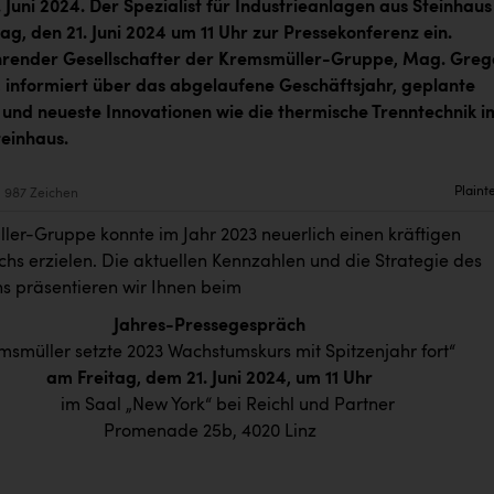
. Juni 2024.
Der Spezialist für Industrieanlagen aus Steinhaus
ag, den 21. Juni 2024 um 11 Uhr zur Pressekonferenz ein.
hrender Gesellschafter der Kremsmüller-Gruppe, Mag. Greg
 informiert über das abgelaufene Geschäftsjahr, geplante
n und neueste Innovationen wie die thermische Trenntechnik i
einhaus.
Plaint
987 Zeichen
ler-Gruppe konnte im Jahr 2023 neuerlich einen kräftigen
s erzielen. Die aktuellen Kennzahlen und die Strategie des
 präsentieren wir Ihnen beim
Jahres-
Pressegespräch
msmüller setzte 2023 Wachstumskurs mit Spitzenjahr fort“
am Freitag, dem 21. Juni 2024, um 11 Uhr
im Saal „New York“ bei Reichl und Partner
Promenade 25b, 4020 Linz