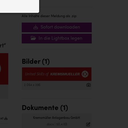
ID auf Ihrem
 der Website
Alle Inhalte dieser Meldung als .zip:
Sofort downloaden
In die Lightbox legen
rt“
Bilder (1)
2 064 x 396
Dokumente (1)
Kremsmüller Anlagenbau GmbH
ext
.docx
|
50,4 KB