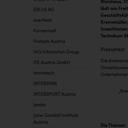
Steinhaus, 17
lädt am Freit
ERLUS AG
Geschäftsfü
everfield
Kremsmüller,
Investitione
Firmenradl
Technikum St
Fristads Austria
Pressetext
HIG Infomotion Group
Die Kremsmül
IFE Austria GmbH
Umsatzzuwach
Immotech
Unternehmens
INTERSPAR
„Kre
INTERSPORT Austria
Jesolo
Jane Goodall Institute
Austria
Die Themen