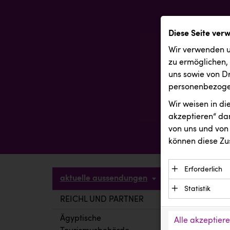
Diese Seite ver
Wir verwenden u
zu ermöglichen,
uns sowie von Dr
personenbezogen
Wir weisen in d
akzeptieren“ dam
von uns und von 
können diese Zu
Erforderlich
aktuelle aussendungen
Essenzielle C
Statistik
Funktion der 
REICHL UND PARTNER
aktuelle a
Statistik Cook
Daten und wer
verstehen, wi
Ägyptische
Alle akzeptier
Anbieter: Eigentü