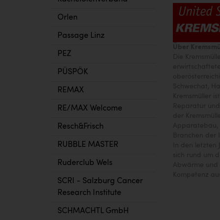
Orlen
Passage Linz
Über Kremsmü
PEZ
Die Kremsmülle
erwirtschaftet
PÜSPÖK
oberösterreich
Schwechat, Hai
REMAX
Kremsmüller is
Reparatur und 
RE/MAX Welcome
der Kremsmüll
Apparatebau, 
Resch&Frisch
Branchen der I
RUBBLE MASTER
In den letzten
sich rund um 
Ruderclub Wels
Abwärme und F
Kompetenz aus
SCRI - Salzburg Cancer
Research Institute
SCHMACHTL GmbH