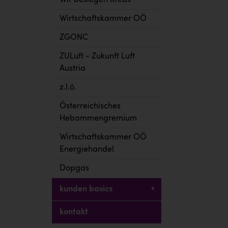
Wir besiegen Krebs
Wirtschaftskammer OÖ
ZGONC
ZULuft - Zukunft Luft
Austria
z.l.ö.
Österreichisches
Hebammengremium
Wirtschaftskammer OÖ
Energiehandel
Dopgas
kunden basics
kontakt