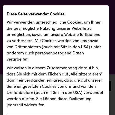
Diese Seite verwendet Cookies.
Wir verwenden unterschiedliche Cookies, um Ihnen
die best­mögliche Nutzung unserer Website zu
ermöglichen, sowie um unsere Website fortlaufend
zu verbessern. Mit Cookies werden von uns sowie
von Drittanbietern (auch mit Sitz in den USA) unter
anderem auch personenbezogene Daten
verarbeitet.
Wir weisen in diesem Zusammenhang darauf hin,
dass Sie sich mit dem Klicken auf „Alle akzeptieren“
damit ein­ver­standen erklären, dass die auf unserer
0
Seite eingesetzten Cookies von uns und von den
Drittanbietern (auch mit Sitz in den USA) verwendet
werden dürfen. Sie können diese Zustimmung
aktuelle aussendungen
aktuelle aussendungen
jederzeit widerrufen.
REICHL UND PARTNER
KIWI Kinderwunsch Institut Dr. Loimer