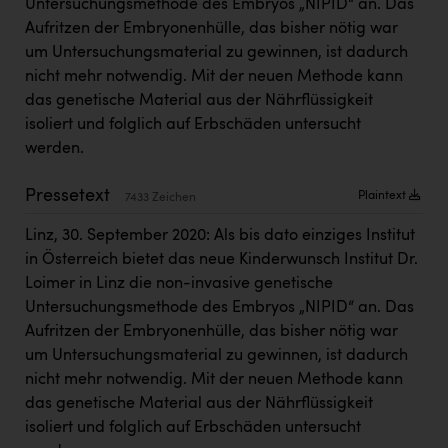
Untersuchungsmethode des Embryos „NIPID“ an. Das
Kärcher
Aufritzen der Embryonenhülle, das bisher nötig war
Karin Liedl
um Untersuchungsmaterial zu gewinnen, ist dadurch
nicht mehr notwendig. Mit der neuen Methode kann
KEBA
das genetische Material aus der Nährflüssigkeit
KIWI Kinderwunsch Institut Dr. Loimer
isoliert und folglich auf Erbschäden untersucht
werden.
KLIPP Frisör
Pressetext
Plaintext
Kleider Bauer
7433 Zeichen
Kremsmüller Anlagenbau GmbH
Linz, 30. September 2020: Als bis dato einziges Institut
in Österreich bietet das neue Kinderwunsch Institut Dr.
Maximarkt
Loimer in Linz die non-invasive genetische
Untersuchungsmethode des Embryos „NIPID“ an. Das
Oldtimer Raststationen und Motorhotels
Aufritzen der Embryonenhülle, das bisher nötig war
Österreichischer Kachelofenverband
um Untersuchungsmaterial zu gewinnen, ist dadurch
nicht mehr notwendig. Mit der neuen Methode kann
Orlen
das genetische Material aus der Nährflüssigkeit
Passage Linz
isoliert und folglich auf Erbschäden untersucht