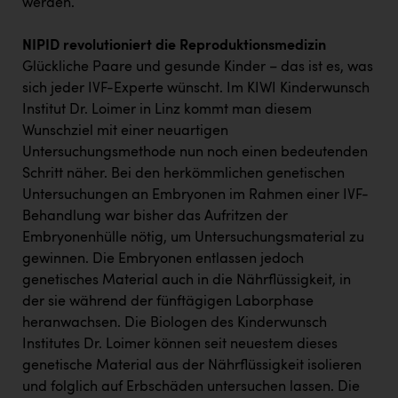
werden.
PEZ
PÜSPÖK
NIPID revolutioniert die Reproduktionsmedizin
Glückliche Paare und gesunde Kinder – das ist es, was
REMAX
sich jeder IVF-Experte wünscht. Im KIWI Kinderwunsch
RE/MAX Welcome
Institut Dr. Loimer in Linz kommt man diesem
Wunschziel mit einer neuartigen
Resch&Frisch
Untersuchungsmethode nun noch einen bedeutenden
RUBBLE MASTER
Schritt näher. Bei den herkömmlichen genetischen
Untersuchungen an Embryonen im Rahmen einer IVF-
Ruderclub Wels
Behandlung war bisher das Aufritzen der
Embryonenhülle nötig, um Untersuchungsmaterial zu
SCRI - Salzburg Cancer Research Institute
gewinnen. Die Embryonen entlassen jedoch
SCHMACHTL GmbH
genetisches Material auch in die Nährflüssigkeit, in
der sie während der fünftägigen Laborphase
Schwingshandl - automation technology gmbh
heranwachsen. Die Biologen des Kinderwunsch
Seher + Partner
Institutes Dr. Loimer können seit neuestem dieses
genetische Material aus der Nährflüssigkeit isolieren
Smurfit Westrock Nettingsdorf
und folglich auf Erbschäden untersuchen lassen. Die