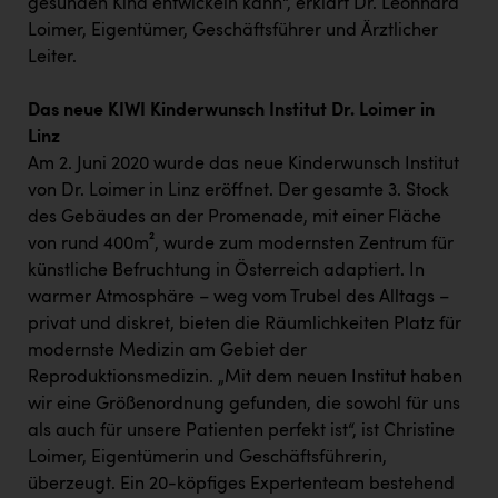
gesunden Kind entwickeln kann“, erklärt Dr. Leonhard
Loimer, Eigentümer, Geschäftsführer und Ärztlicher
Leiter.
Das neue KIWI Kinderwunsch Institut Dr. Loimer in
Linz
Am 2. Juni 2020 wurde das neue Kinderwunsch Institut
von Dr. Loimer in Linz eröffnet. Der gesamte 3. Stock
des Gebäudes an der Promenade, mit einer Fläche
von rund 400m², wurde zum modernsten Zentrum für
künstliche Befruchtung in Österreich adaptiert. In
warmer Atmosphäre – weg vom Trubel des Alltags –
privat und diskret, bieten die Räumlichkeiten Platz für
modernste Medizin am Gebiet der
Reproduktionsmedizin. „Mit dem neuen Institut haben
wir eine Größenordnung gefunden, die sowohl für uns
als auch für unsere Patienten perfekt ist“, ist Christine
Loimer, Eigentümerin und Geschäftsführerin,
überzeugt. Ein 20-köpfiges Expertenteam bestehend