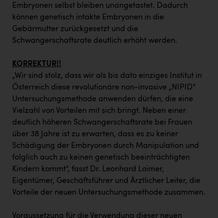
TCL
Embryonen selbst bleiben unangetastet. Dadurch
können genetisch intakte Embryonen in die
TGW Logistics
Gebärmutter zurückgesetzt und die
TRAILOMAT & Cycling Austria
Schwangerschaftsrate deutlich erhöht werden.
VERITAS
KORREKTUR!!
Vier Diamanten
„Wir sind stolz, dass wir als bis dato einziges Institut in
Österreich diese revolutionäre non-invasive „NIPID“
Vorlagenportal
Untersuchungsmethode anwenden dürfen, die eine
Wir besiegen Krebs
Vielzahl von Vorteilen mit sich bringt. Neben einer
deutlich höheren Schwangerschaftsrate bei Frauen
Wirtschaftskammer OÖ
über 38 Jahre ist zu erwarten, dass es zu keiner
Schädigung der Embryonen durch Manipulation und
ZGONC
folglich auch zu keinen genetisch beeinträchtigten
ZULuft - Zukunft Luft Austria
Kindern kommt“, fasst Dr. Leonhard Loimer,
Eigentümer, Geschäftsführer und Ärztlicher Leiter, die
z.l.ö.
Vorteile der neuen Untersuchungsmethode zusammen.
Österreichisches Hebammengremium
Voraussetzung für die Verwendung dieser neuen