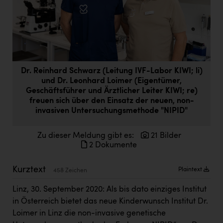
Doppler Gruppe
ERLUS AG
everfield
Firmenradl
Dr. Reinhard Schwarz (Leitung IVF-Labor KIWI; li)
und Dr. Leonhard Loimer (Eigentümer,
Fristads Austria
Geschäftsführer und Ärztlicher Leiter KIWI; re)
HIG Infomotion Group
freuen sich über den Einsatz der neuen, non-
invasiven Untersuchungsmethode "NIPID"
IFE Austria GmbH
Zu dieser Meldung gibt es:
21 Bilder
Immotech
2 Dokumente
INTERSPAR
Kurztext
Plaintext
458 Zeichen
INTERSPORT Austria
Linz, 30. September 2020: Als bis dato einziges Institut
Jesolo
in Österreich bietet das neue Kinderwunsch Institut Dr.
Jane Goodall Institute Austria
Loimer in Linz die non-invasive genetische