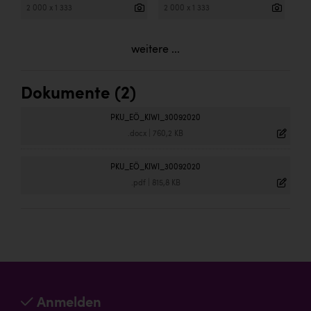
2 000 x 1 333
2 000 x 1 333
weitere ...
Dokumente (2)
PKU_EÖ_KIWI_30092020
.docx
|
760,2 KB
PKU_EÖ_KIWI_30092020
.pdf
|
815,8 KB
Anmelden