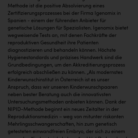
Wirtschaftskammer OÖ Energiehandel
Methode ist die positive Absolvierung eines
Dopgas
Zertifizierungsprozesses bei der Firma Igenomix in
Spanien - einem der führenden Anbieter für
kunden basics
genetische Lösungen für Spezialisten. Igenomix bietet
wegweisende Tests an, mit denen Fachkräfte der
kontakt
reproduktiven Gesundheit ihre Patienten
diagnostizieren und behandeln können. Höchste
Hygienestandards und präzises Handwerk sind die
Grundbedingungen, um den Akkreditierungsprozess
erfolgreich abschließen zu können. „Als modernstes
Kinderwunschinstitut in Österreich ist es unser
Anspruch, dass wir unseren Kinderwunschpaaren
neben bester Beratung auch die innovativsten
Untersuchungsmethoden anbieten können. Dank der
NIPID-Methode beginnt ein neues Zeitalter in der
Reproduktionsmedizin – weg von mitunter riskanten
Mehrlingsschwangerschaften, hin zum genetisch
getesteten einwandfreien Embryo, der sich zu einem