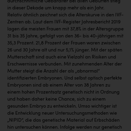
durchschnittliche Gebäralter bei allen Geburten stieg
in dieser Dekade um knapp mehr als ein Jahr.
Relativ ähnlich zeichnet sich die Alterskurve in den IVF-
Zentren ab. Laut dem IVF-Register Jahresbericht 2019
lagen die meisten Frauen mit 37,8% in der Altersgruppe
31 bis 35 Jahre, gefolgt von den 36- bis 40-jährigen mit
35,3 Prozent. 21,8 Prozent der Frauen waren zwischen
26 und 30 Jahre alt und nur 5,1% jünger. Mit der späten
Mutterschaft sind auch eine Vielzahl an Risiken und
Erschwernisse verbunden. Mit zunehmenden Alter der
Mutter steigt die Anzahl der als „abnormal“
identifizierten Embryonen. Und selbst optisch perfekte
Embryonen sind ab einem Alter von 38 Jahren zu
einem hohen Prozentsatz genetisch nicht in Ordnung
und haben daher keine Chance, sich zu einem
gesunden Embryo zu entwickeln. Umso wichtiger ist
die Entwicklung neuer Untersuchungsmethoden wie
„NIPID“, die das genetische Material auf Erbschäden
hin untersuchen können. Infolge werden nur genetisch