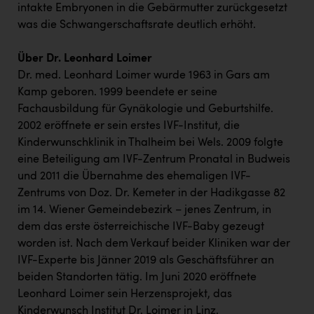
intakte Embryonen in die Gebärmutter zurückgesetzt
was die Schwangerschaftsrate deutlich erhöht.
Über Dr. Leonhard Loimer
Dr. med. Leonhard Loimer wurde 1963 in Gars am
Kamp geboren. 1999 beendete er seine
Fachausbildung für Gynäkologie und Geburtshilfe.
2002 eröffnete er sein erstes IVF-Institut, die
Kinderwunschklinik in Thalheim bei Wels. 2009 folgte
eine Beteiligung am IVF-Zentrum Pronatal in Budweis
und 2011 die Übernahme des ehemaligen IVF-
Zentrums von Doz. Dr. Kemeter in der Hadikgasse 82
im 14. Wiener Gemeindebezirk – jenes Zentrum, in
dem das erste österreichische IVF-Baby gezeugt
worden ist. Nach dem Verkauf beider Kliniken war der
IVF-Experte bis Jänner 2019 als Geschäftsführer an
beiden Standorten tätig. Im Juni 2020 eröffnete
Leonhard Loimer sein Herzensprojekt, das
Kinderwunsch Institut Dr. Loimer in Linz.