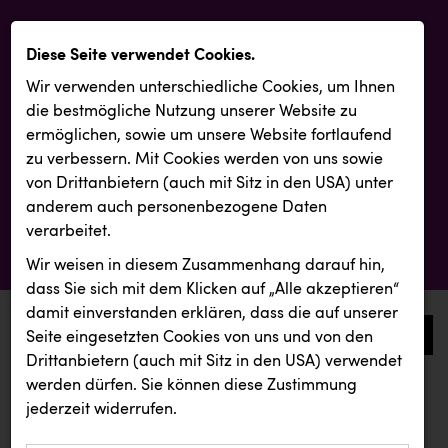
Diese Seite verwendet Cookies.
Wir verwenden unterschiedliche Cookies, um Ihnen
die best­mögliche Nutzung unserer Website zu
ermöglichen, sowie um unsere Website fortlaufend
zu verbessern. Mit Cookies werden von uns sowie
von Drittanbietern (auch mit Sitz in den USA) unter
anderem auch personenbezogene Daten
verarbeitet.
Wir weisen in diesem Zusammenhang darauf hin,
dass Sie sich mit dem Klicken auf „Alle akzeptieren“
damit ein­ver­standen erklären, dass die auf unserer
0
Seite eingesetzten Cookies von uns und von den
Drittanbietern (auch mit Sitz in den USA) verwendet
werden dürfen. Sie können diese Zustimmung
aktuelle aussendungen
aktuelle aussendungen
jederzeit widerrufen.
REICHL UND PARTNER
KIWI Kinderwunsch Institut Dr. Loimer