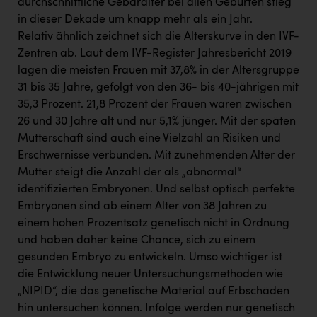
durchschnittliche Gebäralter bei allen Geburten stieg
in dieser Dekade um knapp mehr als ein Jahr.
Relativ ähnlich zeichnet sich die Alterskurve in den IVF-
Zentren ab. Laut dem IVF-Register Jahresbericht 2019
lagen die meisten Frauen mit 37,8% in der Altersgruppe
31 bis 35 Jahre, gefolgt von den 36- bis 40-jährigen mit
35,3 Prozent. 21,8 Prozent der Frauen waren zwischen
26 und 30 Jahre alt und nur 5,1% jünger. Mit der späten
Mutterschaft sind auch eine Vielzahl an Risiken und
Erschwernisse verbunden. Mit zunehmenden Alter der
Mutter steigt die Anzahl der als „abnormal“
identifizierten Embryonen. Und selbst optisch perfekte
Embryonen sind ab einem Alter von 38 Jahren zu
einem hohen Prozentsatz genetisch nicht in Ordnung
und haben daher keine Chance, sich zu einem
gesunden Embryo zu entwickeln. Umso wichtiger ist
die Entwicklung neuer Untersuchungsmethoden wie
„NIPID“, die das genetische Material auf Erbschäden
hin untersuchen können. Infolge werden nur genetisch