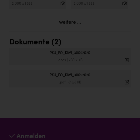
2 000 x 1 333
2 000 x 1 333
weitere ...
Dokumente (2)
PKU_EÖ_KIWI_30092020
.docx
|
760,2 KB
PKU_EÖ_KIWI_30092020
.pdf
|
815,8 KB
Anmelden