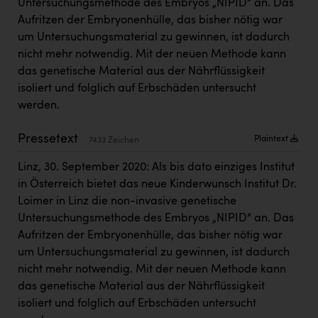
Untersuchungsmethode des Embryos „NIPID“ an. Das
Kärcher
Aufritzen der Embryonenhülle, das bisher nötig war
Karin Liedl
um Untersuchungsmaterial zu gewinnen, ist dadurch
nicht mehr notwendig. Mit der neuen Methode kann
KEBA
das genetische Material aus der Nährflüssigkeit
KIWI Kinderwunsch Institut Dr. Loimer
isoliert und folglich auf Erbschäden untersucht
werden.
KLIPP Frisör
Pressetext
Plaintext
Kleider Bauer
7433 Zeichen
Kremsmüller Anlagenbau GmbH
Linz, 30. September 2020: Als bis dato einziges Institut
in Österreich bietet das neue Kinderwunsch Institut Dr.
Maximarkt
Loimer in Linz die non-invasive genetische
Untersuchungsmethode des Embryos „NIPID“ an. Das
Oldtimer Raststationen und Motorhotels
Aufritzen der Embryonenhülle, das bisher nötig war
Österreichischer Kachelofenverband
um Untersuchungsmaterial zu gewinnen, ist dadurch
nicht mehr notwendig. Mit der neuen Methode kann
Orlen
das genetische Material aus der Nährflüssigkeit
Passage Linz
isoliert und folglich auf Erbschäden untersucht