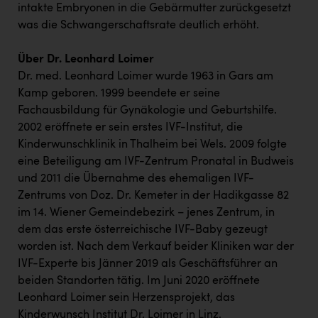
intakte Embryonen in die Gebärmutter zurückgesetzt
was die Schwangerschaftsrate deutlich erhöht.
Über Dr. Leonhard Loimer
Dr. med. Leonhard Loimer wurde 1963 in Gars am
Kamp geboren. 1999 beendete er seine
Fachausbildung für Gynäkologie und Geburtshilfe.
2002 eröffnete er sein erstes IVF-Institut, die
Kinderwunschklinik in Thalheim bei Wels. 2009 folgte
eine Beteiligung am IVF-Zentrum Pronatal in Budweis
und 2011 die Übernahme des ehemaligen IVF-
Zentrums von Doz. Dr. Kemeter in der Hadikgasse 82
im 14. Wiener Gemeindebezirk – jenes Zentrum, in
dem das erste österreichische IVF-Baby gezeugt
worden ist. Nach dem Verkauf beider Kliniken war der
IVF-Experte bis Jänner 2019 als Geschäftsführer an
beiden Standorten tätig. Im Juni 2020 eröffnete
Leonhard Loimer sein Herzensprojekt, das
Kinderwunsch Institut Dr. Loimer in Linz.