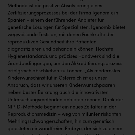
Wirtschaftskammer OÖ Energiehandel
Methode ist die positive Absolvierung eines
Dopgas
Zertifizierungsprozesses bei der Firma Igenomix in
Spanien - einem der führenden Anbieter für
kunden basics
genetische Lösungen für Spezialisten. Igenomix bietet
wegweisende Tests an, mit denen Fachkräfte der
kontakt
reproduktiven Gesundheit ihre Patienten
diagnostizieren und behandeln können. Höchste
Hygienestandards und präzises Handwerk sind die
Grundbedingungen, um den Akkreditierungsprozess
erfolgreich abschließen zu können. „Als modernstes
Kinderwunschinstitut in Österreich ist es unser
Anspruch, dass wir unseren Kinderwunschpaaren
neben bester Beratung auch die innovativsten
Untersuchungsmethoden anbieten können. Dank der
NIPID-Methode beginnt ein neues Zeitalter in der
Reproduktionsmedizin – weg von mitunter riskanten
Mehrlingsschwangerschaften, hin zum genetisch
getesteten einwandfreien Embryo, der sich zu einem