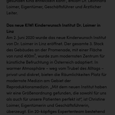
gesunden Kind entwickeln kann“, erklärt Dr. Leonhard
Loimer, Eigentümer, Geschäftsführer und Ärztlicher
Leiter.
Das neue KIWI Kinderwunsch Institut Dr. Loimer in
Linz
Am 2. Juni 2020 wurde das neue Kinderwunsch Institut
von Dr. Loimer in Linz eröffnet. Der gesamte 3. Stock
des Gebäudes an der Promenade, mit einer Fläche
von rund 400m², wurde zum modernsten Zentrum für
künstliche Befruchtung in Österreich adaptiert. In
warmer Atmosphäre – weg vom Trubel des Alltags –
privat und diskret, bieten die Räumlichkeiten Platz für
modernste Medizin am Gebiet der
Reproduktionsmedizin. „Mit dem neuen Institut haben
wir eine Größenordnung gefunden, die sowohl für uns
als auch für unsere Patienten perfekt ist“, ist Christine
Loimer, Eigentümerin und Geschäftsführerin,
überzeugt. Ein 20-köpfiges Expertenteam bestehend