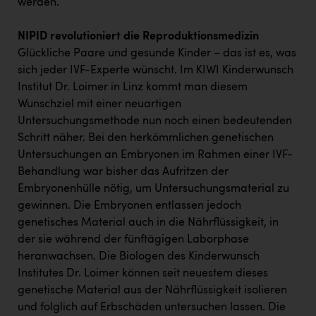
werden.
PEZ
PÜSPÖK
NIPID revolutioniert die Reproduktionsmedizin
Glückliche Paare und gesunde Kinder – das ist es, was
REMAX
sich jeder IVF-Experte wünscht. Im KIWI Kinderwunsch
RE/MAX Welcome
Institut Dr. Loimer in Linz kommt man diesem
Wunschziel mit einer neuartigen
Resch&Frisch
Untersuchungsmethode nun noch einen bedeutenden
RUBBLE MASTER
Schritt näher. Bei den herkömmlichen genetischen
Untersuchungen an Embryonen im Rahmen einer IVF-
Ruderclub Wels
Behandlung war bisher das Aufritzen der
Embryonenhülle nötig, um Untersuchungsmaterial zu
SCRI - Salzburg Cancer Research Institute
gewinnen. Die Embryonen entlassen jedoch
SCHMACHTL GmbH
genetisches Material auch in die Nährflüssigkeit, in
der sie während der fünftägigen Laborphase
Schwingshandl - automation technology gmbh
heranwachsen. Die Biologen des Kinderwunsch
Seher + Partner
Institutes Dr. Loimer können seit neuestem dieses
genetische Material aus der Nährflüssigkeit isolieren
Smurfit Westrock Nettingsdorf
und folglich auf Erbschäden untersuchen lassen. Die