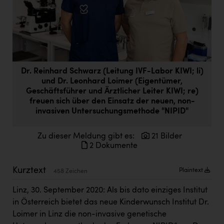
Doppler Gruppe
ERLUS AG
everfield
Firmenradl
Dr. Reinhard Schwarz (Leitung IVF-Labor KIWI; li)
und Dr. Leonhard Loimer (Eigentümer,
Fristads Austria
Geschäftsführer und Ärztlicher Leiter KIWI; re)
HIG Infomotion Group
freuen sich über den Einsatz der neuen, non-
invasiven Untersuchungsmethode "NIPID"
IFE Austria GmbH
Zu dieser Meldung gibt es:
21 Bilder
Immotech
2 Dokumente
INTERSPAR
Kurztext
Plaintext
458 Zeichen
INTERSPORT Austria
Linz, 30. September 2020: Als bis dato einziges Institut
Jesolo
in Österreich bietet das neue Kinderwunsch Institut Dr.
Jane Goodall Institute Austria
Loimer in Linz die non-invasive genetische