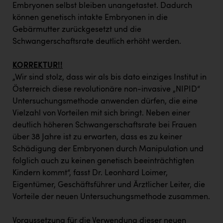
TCL
Embryonen selbst bleiben unangetastet. Dadurch
können genetisch intakte Embryonen in die
TGW Logistics
Gebärmutter zurückgesetzt und die
TRAILOMAT & Cycling Austria
Schwangerschaftsrate deutlich erhöht werden.
VERITAS
KORREKTUR!!
Vier Diamanten
„Wir sind stolz, dass wir als bis dato einziges Institut in
Österreich diese revolutionäre non-invasive „NIPID“
Vorlagenportal
Untersuchungsmethode anwenden dürfen, die eine
Wir besiegen Krebs
Vielzahl von Vorteilen mit sich bringt. Neben einer
deutlich höheren Schwangerschaftsrate bei Frauen
Wirtschaftskammer OÖ
über 38 Jahre ist zu erwarten, dass es zu keiner
Schädigung der Embryonen durch Manipulation und
ZGONC
folglich auch zu keinen genetisch beeinträchtigten
ZULuft - Zukunft Luft Austria
Kindern kommt“, fasst Dr. Leonhard Loimer,
Eigentümer, Geschäftsführer und Ärztlicher Leiter, die
z.l.ö.
Vorteile der neuen Untersuchungsmethode zusammen.
Österreichisches Hebammengremium
Voraussetzung für die Verwendung dieser neuen