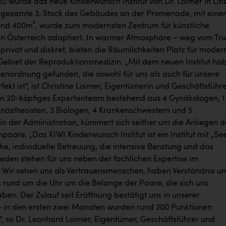
20 wurde das neue Kinderwunsch Institut von Dr. Loimer in Lin
r gesamte 3. Stock des Gebäudes an der Promenade, mit einer
und 400m², wurde zum modernsten Zentrum für künstliche
in Österreich adaptiert. In warmer Atmosphäre – weg vom Tr
 privat und diskret, bieten die Räumlichkeiten Platz für moder
ebiet der Reproduktionsmedizin. „Mit dem neuen Institut ha
ßenordnung gefunden, die sowohl für uns als auch für unsere
fekt ist“, ist Christine Loimer, Eigentümerin und Geschäftsführe
in 20-köpfiges Expertenteam bestehend aus 4 Gynäkologen, 1
Anästhesisten, 3 Biologen, 4 Krankenschwestern und 5
in der Administration, kümmert sich seither um die Anliegen d
aare. „Das KIWI Kinderwunsch Institut ist ein Institut mit „See
he, individuelle Betreuung, die intensive Beratung und das
eden stehen für uns neben der fachlichen Expertise im
 Wir sehen uns als Vertrauensmenschen, haben Verständnis u
rund um die Uhr um die Belange der Paare, die sich uns
ben. Der Zulauf seit Eröffnung bestätigt uns in unserer
– in den ersten zwei Monaten wurden rund 200 Punktionen
“, so Dr. Leonhard Loimer, Eigentümer, Geschäftsführer und