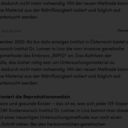
t dadurch nicht mehr notwendig. Mit der neuen Methode kann
e Material aus der Nährflüssigkeit isoliert und folglich auf
ntersucht werden.
Plaint
7433 Zeichen
tember 2020: Als bis dato einziges Institut in Österreich bietet 
nsch Institut Dr. Loimer in Linz die non-invasive genetische
smethode des Embryos „NIPID“ an. Das Aufritzen der
le, das bisher nötig war um Untersuchungsmaterial zu
t dadurch nicht mehr notwendig. Mit der neuen Methode kann
e Material aus der Nährflüssigkeit isoliert und folglich auf
ntersucht werden.
tioniert die Reproduktionsmedizin
are und gesunde Kinder – das ist es, was sich jeder IVF-Exper
KIWI Kinderwunsch Institut Dr. Loimer in Linz kommt man dies
it einer neuartigen Untersuchungsmethode nun noch einen
Schritt näher. Bei den herkömmlichen genetischen