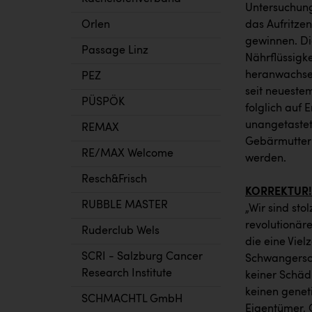
Untersuchun
Orlen
das Aufritze
gewinnen. Di
Passage Linz
Nährflüssigk
heranwachsen
PEZ
seit neuestem
PÜSPÖK
folglich auf
unangetastet
REMAX
Gebärmutter 
RE/MAX Welcome
werden.
Resch&Frisch
KORREKTUR!
RUBBLE MASTER
„Wir sind stol
revolutionär
Ruderclub Wels
die eine Viel
SCRI - Salzburg Cancer
Schwangersch
Research Institute
keiner Schäd
keinen genet
SCHMACHTL GmbH
Eigentümer, G