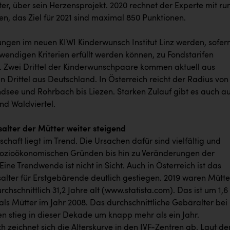
iter, über sein Herzensprojekt. 2020 rechnet der Experte mit ru
en, das Ziel für 2021 sind maximal 850 Punktionen.
ngen im neuen KIWI Kinderwunsch Institut Linz werden, sofer
wendigen Kriterien erfüllt werden können, zu Fondstarifen
. Zwei Drittel der Kinderwunschpaare kommen aktuell aus
in Drittel aus Deutschland. In Österreich reicht der Radius von
dsee und Rohrbach bis Liezen. Starken Zulauf gibt es auch a
d Waldviertel.
salter der Mütter weiter steigend
chaft liegt im Trend. Die Ursachen dafür sind vielfältig und
sozioökonomischen Gründen bis hin zu Veränderungen der
 Eine Trendwende ist nicht in Sicht. Auch in Österreich ist das
alter für Erstgebärende deutlich gestiegen. 2019 waren Mütte
rchschnittlich 31,2 Jahre alt (www.statista.com). Das ist um 1,6
als Mütter im Jahr 2008. Das durchschnittliche Gebäralter bei
en stieg in dieser Dekade um knapp mehr als ein Jahr.
ch zeichnet sich die Alterskurve in den IVF-Zentren ab. Laut d