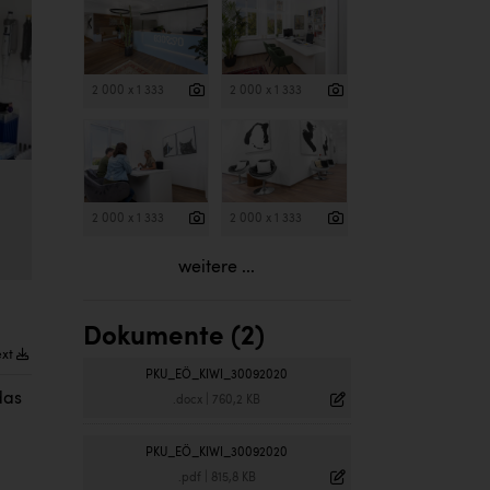
2 000 x 1 333
2 000 x 1 333
2 000 x 1 333
2 000 x 1 333
weitere ...
Dokumente (2)
ext
PKU_EÖ_KIWI_30092020
das
.docx
|
760,2 KB
PKU_EÖ_KIWI_30092020
.pdf
|
815,8 KB