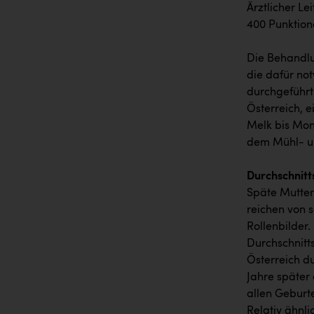
Ärztlicher Le
400 Punktion
Die Behandlu
die dafür not
durchgeführt
Österreich, e
Melk bis Mon
dem Mühl- un
Durchschnitt
Späte Mutters
reichen von 
Rollenbilder.
Durchschnitts
Österreich du
Jahre später 
allen Geburt
Relativ ähnli