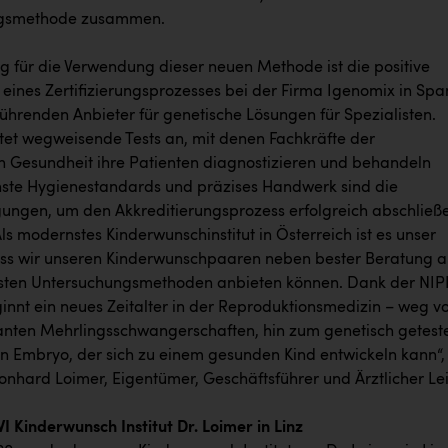
gsmethode zusammen.
g für die Verwendung dieser neuen Methode ist die positive
 eines Zertifizierungsprozesses bei der Firma Igenomix in Spa
führenden Anbieter für genetische Lösungen für Spezialisten.
tet wegweisende Tests an, mit denen Fachkräfte der
n Gesundheit ihre Patienten diagnostizieren und behandeln
ste Hygienestandards und präzises Handwerk sind die
ngen, um den Akkreditierungsprozess erfolgreich abschließ
ls modernstes Kinderwunschinstitut in Österreich ist es unser
ss wir unseren Kinderwunschpaaren neben bester Beratung 
vsten Untersuchungsmethoden anbieten können. Dank der NIP
nnt ein neues Zeitalter in der Reproduktionsmedizin – weg v
kanten Mehrlingsschwangerschaften, hin zum genetisch getest
n Embryo, der sich zu einem gesunden Kind entwickeln kann“,
eonhard Loimer, Eigentümer, Geschäftsführer und Ärztlicher Lei
I Kinderwunsch Institut Dr. Loimer in Linz