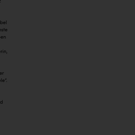
z
ubel
nste
ben
rin,
er
le“.
nd