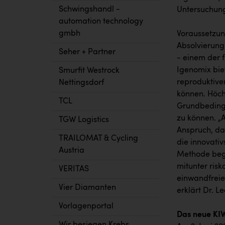
Schwingshandl -
Untersuchun
automation technology
gmbh
Voraussetzun
Absolvierung
Seher + Partner
- einem der 
Igenomix bie
Smurfit Westrock
reproduktive
Nettingsdorf
können. Höch
TCL
Grundbedingu
zu können. „A
TGW Logistics
Anspruch, da
TRAILOMAT & Cycling
die innovati
Austria
Methode begi
mitunter ris
VERITAS
einwandfreie
Vier Diamanten
erklärt Dr. L
Vorlagenportal
Das neue KIW