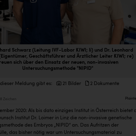
nhard Schwarz (Leitung IVF-Labor KIWI; li) und Dr. Leonhard
(Eigentümer, Geschäftsführer und Ärztlicher Leiter KIWI; re)
reuen sich über den Einsatz der neuen, non-invasiven
Untersuchungsmethode "NIPID"
 dieser Meldung gibt es:
21 Bilder
2 Dokumente
Plaint
8 Zeichen
tember 2020: Als bis dato einziges Institut in Österreich bietet 
nsch Institut Dr. Loimer in Linz die non-invasive genetische
smethode des Embryos „NIPID“ an. Das Aufritzen der
le, das bisher nötig war um Untersuchungsmaterial zu