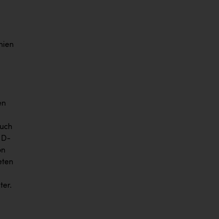
nien
en
auch
ID-
on
eten
ter.