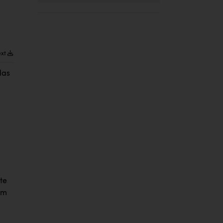
ext
das
te
em