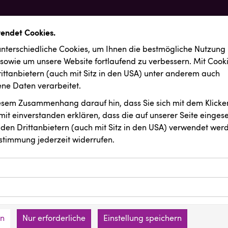
wendet Cookies.
nterschiedliche Cookies, um Ihnen die best­mögliche Nutzung
 sowie um unsere Website fortlaufend zu verbessern. Mit Cook
ittanbietern (auch mit Sitz in den USA) unter anderem auch
e Daten verarbeitet.
iesem Zusammenhang darauf hin, dass Sie sich mit dem Klicken
it ein­ver­standen erklären, dass die auf unserer Seite einges
den Drittanbietern (auch mit Sitz in den USA) verwendet werd
stimmung jederzeit widerrufen.
ookies ermöglichen grundlegende Funktionen und sind für die 
Website erforderlich. Diese Cookies speichern keine persone
ussendungen
KIWI Kinderwunsch Institut Dr. Loimer
ies erfassen Informationen anonym. Diese Informationen helfe
den an keine Dritten übermittelt.
e unsere Besucher unsere Website nutzen.
en
Nur erforderliche
Einstellung speichern
mer der Website (Erstanbieter)