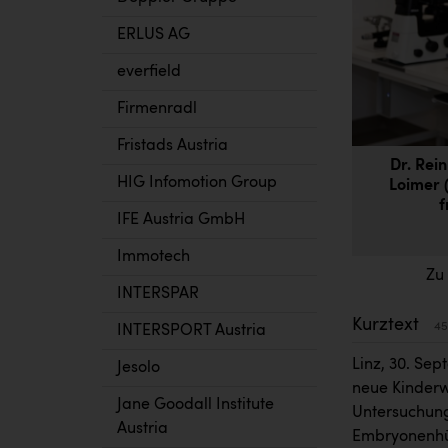
ERLUS AG
everfield
Firmenradl
Fristads Austria
Dr. Rei
HIG Infomotion Group
Loimer 
f
IFE Austria GmbH
Immotech
Zu
INTERSPAR
Kurztext
45
INTERSPORT Austria
Linz, 30. Sep
Jesolo
neue Kinderwu
Jane Goodall Institute
Untersuchung
Austria
Embryonenhül