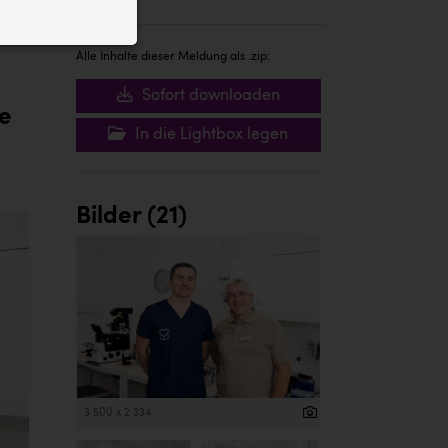
ID auf Ihrem
 der Website
Alle Inhalte dieser Meldung als .zip:
Sofort downloaden
ie
In die Lightbox legen
Bilder (21)
3 500 x 2 334