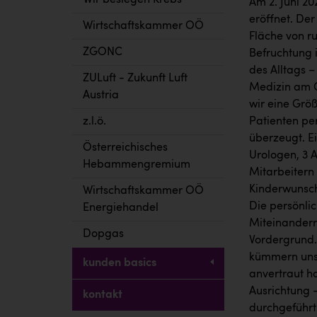
Wir besiegen Krebs
Am 2. Juni 20
eröffnet. De
Wirtschaftskammer OÖ
Fläche von r
ZGONC
Befruchtung 
des Alltags –
ZULuft - Zukunft Luft
Medizin am G
Austria
wir eine Grö
z.l.ö.
Patienten per
überzeugt. E
Österreichisches
Urologen, 3 
Hebammengremium
Mitarbeitern 
Kinderwunschp
Wirtschaftskammer OÖ
Die persönlic
Energiehandel
Miteinanderr
Dopgas
Vordergrund.
kümmern uns 
kunden basics
anvertraut ha
Ausrichtung 
kontakt
durchgeführt