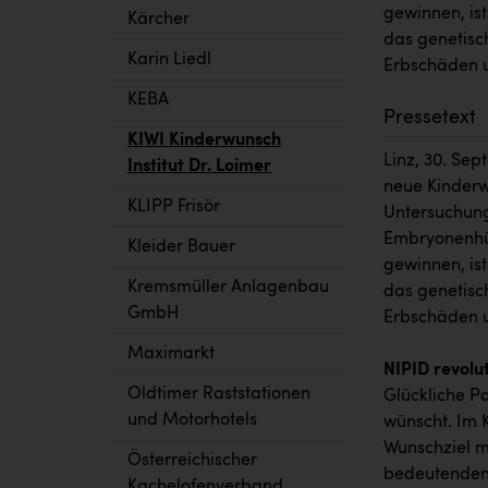
gewinnen, is
Kärcher
das genetisch
Karin Liedl
Erbschäden u
KEBA
Pressetext
KIWI Kinderwunsch
Linz, 30. Sep
Institut Dr. Loimer
neue Kinderwu
KLIPP Frisör
Untersuchung
Embryonenhül
Kleider Bauer
gewinnen, is
Kremsmüller Anlagenbau
das genetisch
GmbH
Erbschäden u
Maximarkt
NIPID revolu
Oldtimer Raststationen
Glückliche Pa
und Motorhotels
wünscht. Im 
Wunschziel m
Österreichischer
bedeutenden 
Kachelofenverband