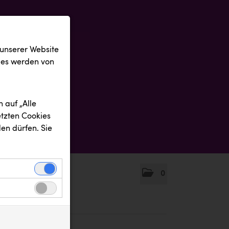
 unserer Website
ies werden von
 auf „Alle
etzten Cookies
en dürfen. Sie
0
einwandfreie
nbezogenen
n uns zu