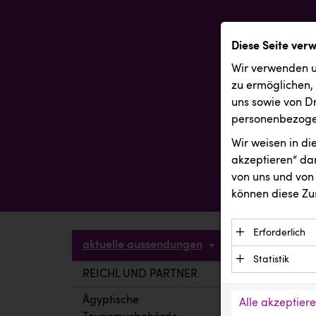
Diese Seite ver
Wir verwenden u
zu ermöglichen,
uns sowie von Dr
personenbezogen
Wir weisen in d
akzeptieren“ dam
von uns und von 
können diese Zu
Erforderlich
aktuelle aussendungen
Essenzielle C
Statistik
Funktion der 
REICHL UND PARTNER
aktuelle a
Statistik Cook
Daten und wer
verstehen, wi
Ägyptische
Alle akzeptier
Anbieter: Eigentü