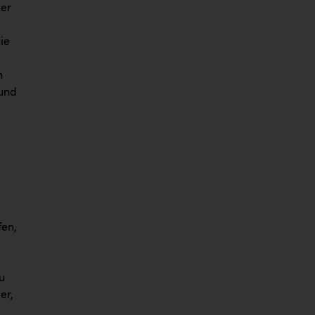
er
ie
n
 und
fen,
u
er,