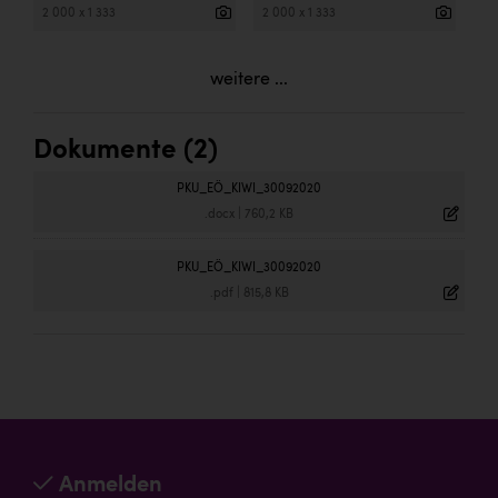
2 000 x 1 333
2 000 x 1 333
weitere ...
Dokumente (2)
PKU_EÖ_KIWI_30092020
.docx
|
760,2 KB
PKU_EÖ_KIWI_30092020
.pdf
|
815,8 KB
Anmelden