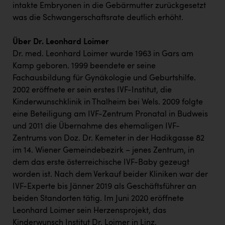
intakte Embryonen in die Gebärmutter zurückgesetzt
was die Schwangerschaftsrate deutlich erhöht.
Über Dr. Leonhard Loimer
Dr. med. Leonhard Loimer wurde 1963 in Gars am
Kamp geboren. 1999 beendete er seine
Fachausbildung für Gynäkologie und Geburtshilfe.
2002 eröffnete er sein erstes IVF-Institut, die
Kinderwunschklinik in Thalheim bei Wels. 2009 folgte
eine Beteiligung am IVF-Zentrum Pronatal in Budweis
und 2011 die Übernahme des ehemaligen IVF-
Zentrums von Doz. Dr. Kemeter in der Hadikgasse 82
im 14. Wiener Gemeindebezirk – jenes Zentrum, in
dem das erste österreichische IVF-Baby gezeugt
worden ist. Nach dem Verkauf beider Kliniken war der
IVF-Experte bis Jänner 2019 als Geschäftsführer an
beiden Standorten tätig. Im Juni 2020 eröffnete
Leonhard Loimer sein Herzensprojekt, das
Kinderwunsch Institut Dr. Loimer in Linz.