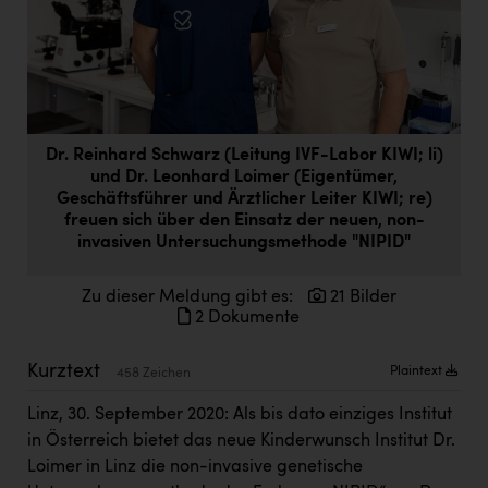
Doppler Gruppe
ERLUS AG
everfield
Firmenradl
Dr. Reinhard Schwarz (Leitung IVF-Labor KIWI; li)
und Dr. Leonhard Loimer (Eigentümer,
Fristads Austria
Geschäftsführer und Ärztlicher Leiter KIWI; re)
HIG Infomotion Group
freuen sich über den Einsatz der neuen, non-
invasiven Untersuchungsmethode "NIPID"
IFE Austria GmbH
Zu dieser Meldung gibt es:
21 Bilder
Immotech
2 Dokumente
INTERSPAR
Kurztext
Plaintext
458 Zeichen
INTERSPORT Austria
Linz, 30. September 2020: Als bis dato einziges Institut
Jesolo
in Österreich bietet das neue Kinderwunsch Institut Dr.
Jane Goodall Institute Austria
Loimer in Linz die non-invasive genetische