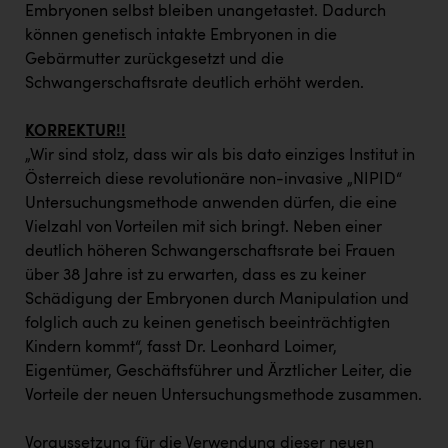
TCL
Embryonen selbst bleiben unangetastet. Dadurch
können genetisch intakte Embryonen in die
TGW Logistics
Gebärmutter zurückgesetzt und die
TRAILOMAT & Cycling Austria
Schwangerschaftsrate deutlich erhöht werden.
VERITAS
KORREKTUR!!
Vier Diamanten
„Wir sind stolz, dass wir als bis dato einziges Institut in
Österreich diese revolutionäre non-invasive „NIPID“
Vorlagenportal
Untersuchungsmethode anwenden dürfen, die eine
Wir besiegen Krebs
Vielzahl von Vorteilen mit sich bringt. Neben einer
deutlich höheren Schwangerschaftsrate bei Frauen
Wirtschaftskammer OÖ
über 38 Jahre ist zu erwarten, dass es zu keiner
Schädigung der Embryonen durch Manipulation und
ZGONC
folglich auch zu keinen genetisch beeinträchtigten
ZULuft - Zukunft Luft Austria
Kindern kommt“, fasst Dr. Leonhard Loimer,
Eigentümer, Geschäftsführer und Ärztlicher Leiter, die
z.l.ö.
Vorteile der neuen Untersuchungsmethode zusammen.
Österreichisches Hebammengremium
Voraussetzung für die Verwendung dieser neuen