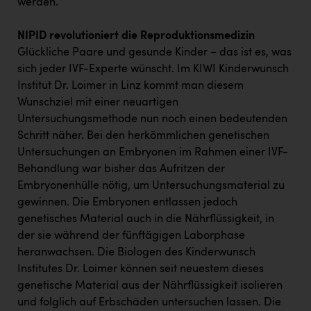
werden.
PEZ
PÜSPÖK
NIPID revolutioniert die Reproduktionsmedizin
Glückliche Paare und gesunde Kinder – das ist es, was
REMAX
sich jeder IVF-Experte wünscht. Im KIWI Kinderwunsch
RE/MAX Welcome
Institut Dr. Loimer in Linz kommt man diesem
Wunschziel mit einer neuartigen
Resch&Frisch
Untersuchungsmethode nun noch einen bedeutenden
RUBBLE MASTER
Schritt näher. Bei den herkömmlichen genetischen
Untersuchungen an Embryonen im Rahmen einer IVF-
Ruderclub Wels
Behandlung war bisher das Aufritzen der
Embryonenhülle nötig, um Untersuchungsmaterial zu
SCRI - Salzburg Cancer Research Institute
gewinnen. Die Embryonen entlassen jedoch
SCHMACHTL GmbH
genetisches Material auch in die Nährflüssigkeit, in
der sie während der fünftägigen Laborphase
Schwingshandl - automation technology gmbh
heranwachsen. Die Biologen des Kinderwunsch
Seher + Partner
Institutes Dr. Loimer können seit neuestem dieses
genetische Material aus der Nährflüssigkeit isolieren
Smurfit Westrock Nettingsdorf
und folglich auf Erbschäden untersuchen lassen. Die