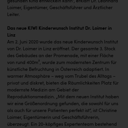
gesunden Kind entwickeln kann“, erklärt Dr. Leonhard
Loimer, Eigentümer, Geschäftsführer und Ärztlicher
Leiter.
Das neue KIWI Kinderwunsch Institut Dr. Loimer in
Linz
Am 2. Juni 2020 wurde das neue Kinderwunsch Institut
von Dr. Loimer in Linz eröffnet. Der gesamte 3. Stock
des Gebäudes an der Promenade, mit einer Fläche
von rund 400m², wurde zum modernsten Zentrum für
künstliche Befruchtung in Österreich adaptiert. In
warmer Atmosphäre – weg vom Trubel des Alltags –
privat und diskret, bieten die Räumlichkeiten Platz für
modernste Medizin am Gebiet der
Reproduktionsmedizin. „Mit dem neuen Institut haben
wir eine Größenordnung gefunden, die sowohl für uns
als auch für unsere Patienten perfekt ist“, ist Christine
Loimer, Eigentümerin und Geschäftsführerin,
überzeugt. Ein 20-köpfiges Expertenteam bestehend