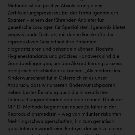
Wirtschaftskammer OÖ Energiehandel
Methode ist die positive Absolvierung eines
Dopgas
Zertifizierungsprozesses bei der Firma Igenomix in
Spanien - einem der führenden Anbieter für
kunden basics
genetische Lösungen für Spezialisten. Igenomix bietet
wegweisende Tests an, mit denen Fachkräfte der
kontakt
reproduktiven Gesundheit ihre Patienten
diagnostizieren und behandeln können. Höchste
Hygienestandards und präzises Handwerk sind die
Grundbedingungen, um den Akkreditierungsprozess
erfolgreich abschließen zu können. „Als modernstes
Kinderwunschinstitut in Österreich ist es unser
Anspruch, dass wir unseren Kinderwunschpaaren
neben bester Beratung auch die innovativsten
Untersuchungsmethoden anbieten können. Dank der
NIPID-Methode beginnt ein neues Zeitalter in der
Reproduktionsmedizin – weg von mitunter riskanten
Mehrlingsschwangerschaften, hin zum genetisch
getesteten einwandfreien Embryo, der sich zu einem