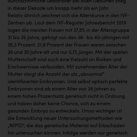
durchschnittliche Gebäralter bei allen Geburten stieg
in dieser Dekade um knapp mehr als ein Jahr.
Relativ ähnlich zeichnet sich die Alterskurve in den IVF-
Zentren ab. Laut dem IVF-Register Jahresbericht 2019
lagen die meisten Frauen mit 37,8% in der Altersgruppe
31 bis 35 Jahre, gefolgt von den 36- bis 40-jährigen mit
35,3 Prozent. 21,8 Prozent der Frauen waren zwischen
26 und 30 Jahre alt und nur 5,1% jünger. Mit der späten
Mutterschaft sind auch eine Vielzahl an Risiken und
Erschwernisse verbunden. Mit zunehmenden Alter der
Mutter steigt die Anzahl der als „abnormal“
identifizierten Embryonen. Und selbst optisch perfekte
Embryonen sind ab einem Alter von 38 Jahren zu
einem hohen Prozentsatz genetisch nicht in Ordnung
und haben daher keine Chance, sich zu einem
gesunden Embryo zu entwickeln. Umso wichtiger ist
die Entwicklung neuer Untersuchungsmethoden wie
„NIPID“, die das genetische Material auf Erbschäden
hin untersuchen können. Infolge werden nur genetisch