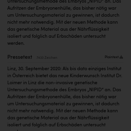
Untersuchungsmethode des Embryos „NIPID“ an. Das
Kärcher
Aufritzen der Embryonenhülle, das bisher nötig war
Karin Liedl
um Untersuchungsmaterial zu gewinnen, ist dadurch
nicht mehr notwendig. Mit der neuen Methode kann
KEBA
das genetische Material aus der Nährflüssigkeit
KIWI Kinderwunsch Institut Dr. Loimer
isoliert und folglich auf Erbschäden untersucht
werden.
KLIPP Frisör
Pressetext
Plaintext
Kleider Bauer
7433 Zeichen
Kremsmüller Anlagenbau GmbH
Linz, 30. September 2020: Als bis dato einziges Institut
in Österreich bietet das neue Kinderwunsch Institut Dr.
Maximarkt
Loimer in Linz die non-invasive genetische
Untersuchungsmethode des Embryos „NIPID“ an. Das
Oldtimer Raststationen und Motorhotels
Aufritzen der Embryonenhülle, das bisher nötig war
Österreichischer Kachelofenverband
um Untersuchungsmaterial zu gewinnen, ist dadurch
nicht mehr notwendig. Mit der neuen Methode kann
Orlen
das genetische Material aus der Nährflüssigkeit
Passage Linz
isoliert und folglich auf Erbschäden untersucht