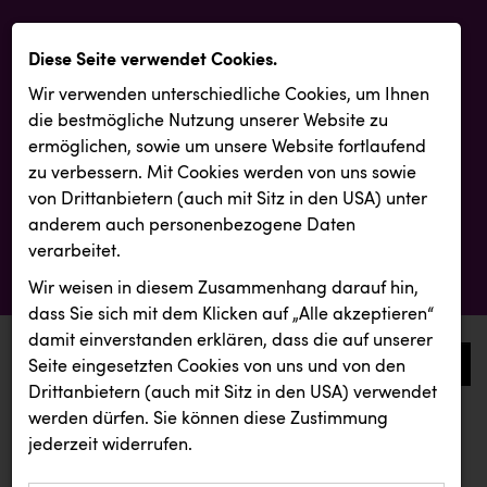
Diese Seite verwendet Cookies.
Wir verwenden unterschiedliche Cookies, um Ihnen
die best­mögliche Nutzung unserer Website zu
ermöglichen, sowie um unsere Website fortlaufend
zu verbessern. Mit Cookies werden von uns sowie
von Drittanbietern (auch mit Sitz in den USA) unter
anderem auch personenbezogene Daten
verarbeitet.
Wir weisen in diesem Zusammenhang darauf hin,
dass Sie sich mit dem Klicken auf „Alle akzeptieren“
damit ein­ver­standen erklären, dass die auf unserer
0
Seite eingesetzten Cookies von uns und von den
Drittanbietern (auch mit Sitz in den USA) verwendet
werden dürfen. Sie können diese Zustimmung
aktuelle aussendungen
aktuelle aussendungen
jederzeit widerrufen.
REICHL UND PARTNER
KIWI Kinderwunsch Institut Dr. Loimer