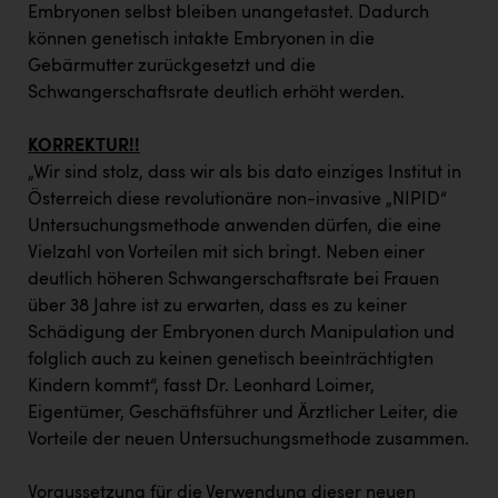
TCL
Embryonen selbst bleiben unangetastet. Dadurch
können genetisch intakte Embryonen in die
TGW Logistics
Gebärmutter zurückgesetzt und die
TRAILOMAT & Cycling Austria
Schwangerschaftsrate deutlich erhöht werden.
VERITAS
KORREKTUR!!
Vier Diamanten
„Wir sind stolz, dass wir als bis dato einziges Institut in
Österreich diese revolutionäre non-invasive „NIPID“
Vorlagenportal
Untersuchungsmethode anwenden dürfen, die eine
Wir besiegen Krebs
Vielzahl von Vorteilen mit sich bringt. Neben einer
deutlich höheren Schwangerschaftsrate bei Frauen
Wirtschaftskammer OÖ
über 38 Jahre ist zu erwarten, dass es zu keiner
Schädigung der Embryonen durch Manipulation und
ZGONC
folglich auch zu keinen genetisch beeinträchtigten
ZULuft - Zukunft Luft Austria
Kindern kommt“, fasst Dr. Leonhard Loimer,
Eigentümer, Geschäftsführer und Ärztlicher Leiter, die
z.l.ö.
Vorteile der neuen Untersuchungsmethode zusammen.
Österreichisches Hebammengremium
Voraussetzung für die Verwendung dieser neuen