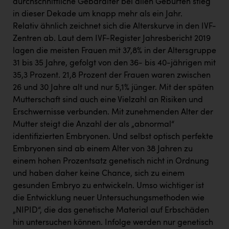
durchschnittliche Gebäralter bei allen Geburten stieg
in dieser Dekade um knapp mehr als ein Jahr.
Relativ ähnlich zeichnet sich die Alterskurve in den IVF-
Zentren ab. Laut dem IVF-Register Jahresbericht 2019
lagen die meisten Frauen mit 37,8% in der Altersgruppe
31 bis 35 Jahre, gefolgt von den 36- bis 40-jährigen mit
35,3 Prozent. 21,8 Prozent der Frauen waren zwischen
26 und 30 Jahre alt und nur 5,1% jünger. Mit der späten
Mutterschaft sind auch eine Vielzahl an Risiken und
Erschwernisse verbunden. Mit zunehmenden Alter der
Mutter steigt die Anzahl der als „abnormal“
identifizierten Embryonen. Und selbst optisch perfekte
Embryonen sind ab einem Alter von 38 Jahren zu
einem hohen Prozentsatz genetisch nicht in Ordnung
und haben daher keine Chance, sich zu einem
gesunden Embryo zu entwickeln. Umso wichtiger ist
die Entwicklung neuer Untersuchungsmethoden wie
„NIPID“, die das genetische Material auf Erbschäden
hin untersuchen können. Infolge werden nur genetisch