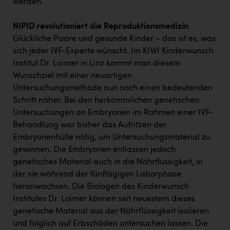
werden.
PEZ
PÜSPÖK
NIPID revolutioniert die Reproduktionsmedizin
Glückliche Paare und gesunde Kinder – das ist es, was
REMAX
sich jeder IVF-Experte wünscht. Im KIWI Kinderwunsch
RE/MAX Welcome
Institut Dr. Loimer in Linz kommt man diesem
Wunschziel mit einer neuartigen
Resch&Frisch
Untersuchungsmethode nun noch einen bedeutenden
RUBBLE MASTER
Schritt näher. Bei den herkömmlichen genetischen
Untersuchungen an Embryonen im Rahmen einer IVF-
Ruderclub Wels
Behandlung war bisher das Aufritzen der
Embryonenhülle nötig, um Untersuchungsmaterial zu
SCRI - Salzburg Cancer Research Institute
gewinnen. Die Embryonen entlassen jedoch
SCHMACHTL GmbH
genetisches Material auch in die Nährflüssigkeit, in
der sie während der fünftägigen Laborphase
Schwingshandl - automation technology gmbh
heranwachsen. Die Biologen des Kinderwunsch
Seher + Partner
Institutes Dr. Loimer können seit neuestem dieses
genetische Material aus der Nährflüssigkeit isolieren
Smurfit Westrock Nettingsdorf
und folglich auf Erbschäden untersuchen lassen. Die