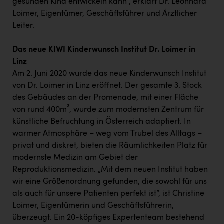
gesunden Kind entwickeln kann“, erklärt Dr. Leonhard
Loimer, Eigentümer, Geschäftsführer und Ärztlicher
Leiter.
Das neue KIWI Kinderwunsch Institut Dr. Loimer in
Linz
Am 2. Juni 2020 wurde das neue Kinderwunsch Institut
von Dr. Loimer in Linz eröffnet. Der gesamte 3. Stock
des Gebäudes an der Promenade, mit einer Fläche
von rund 400m², wurde zum modernsten Zentrum für
künstliche Befruchtung in Österreich adaptiert. In
warmer Atmosphäre – weg vom Trubel des Alltags –
privat und diskret, bieten die Räumlichkeiten Platz für
modernste Medizin am Gebiet der
Reproduktionsmedizin. „Mit dem neuen Institut haben
wir eine Größenordnung gefunden, die sowohl für uns
als auch für unsere Patienten perfekt ist“, ist Christine
Loimer, Eigentümerin und Geschäftsführerin,
überzeugt. Ein 20-köpfiges Expertenteam bestehend