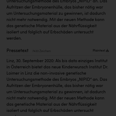
Untersuchungsmethode des Embryos „NIPID“ an. Das
Kärcher
Aufritzen der Embryonenhülle, das bisher nötig war
Karin Liedl
um Untersuchungsmaterial zu gewinnen, ist dadurch
nicht mehr notwendig. Mit der neuen Methode kann
KEBA
das genetische Material aus der Nährflüssigkeit
KIWI Kinderwunsch Institut Dr. Loimer
isoliert und folglich auf Erbschäden untersucht
werden.
KLIPP Frisör
Pressetext
Plaintext
Kleider Bauer
7433 Zeichen
Kremsmüller Anlagenbau GmbH
Linz, 30. September 2020: Als bis dato einziges Institut
in Österreich bietet das neue Kinderwunsch Institut Dr.
Maximarkt
Loimer in Linz die non-invasive genetische
Untersuchungsmethode des Embryos „NIPID“ an. Das
Oldtimer Raststationen und Motorhotels
Aufritzen der Embryonenhülle, das bisher nötig war
Österreichischer Kachelofenverband
um Untersuchungsmaterial zu gewinnen, ist dadurch
nicht mehr notwendig. Mit der neuen Methode kann
Orlen
das genetische Material aus der Nährflüssigkeit
Passage Linz
isoliert und folglich auf Erbschäden untersucht