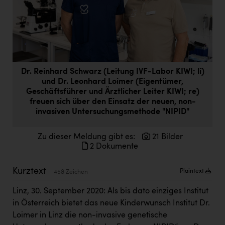
Doppler Gruppe
ERLUS AG
everfield
Firmenradl
Dr. Reinhard Schwarz (Leitung IVF-Labor KIWI; li)
und Dr. Leonhard Loimer (Eigentümer,
Fristads Austria
Geschäftsführer und Ärztlicher Leiter KIWI; re)
HIG Infomotion Group
freuen sich über den Einsatz der neuen, non-
invasiven Untersuchungsmethode "NIPID"
IFE Austria GmbH
Zu dieser Meldung gibt es:
21 Bilder
Immotech
2 Dokumente
INTERSPAR
Kurztext
Plaintext
458 Zeichen
INTERSPORT Austria
Linz, 30. September 2020: Als bis dato einziges Institut
Jesolo
in Österreich bietet das neue Kinderwunsch Institut Dr.
Jane Goodall Institute Austria
Loimer in Linz die non-invasive genetische