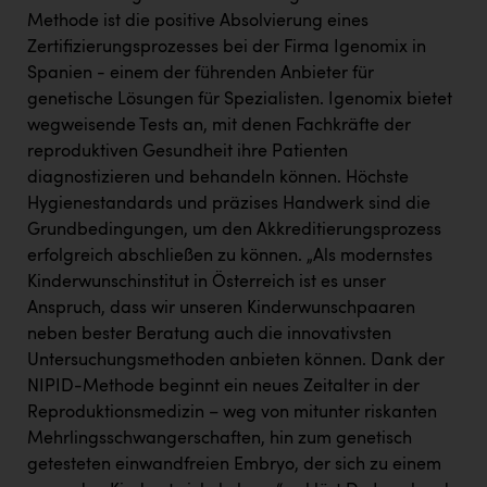
Wirtschaftskammer OÖ Energiehandel
Methode ist die positive Absolvierung eines
Dopgas
Zertifizierungsprozesses bei der Firma Igenomix in
Spanien - einem der führenden Anbieter für
kunden basics
genetische Lösungen für Spezialisten. Igenomix bietet
wegweisende Tests an, mit denen Fachkräfte der
kontakt
reproduktiven Gesundheit ihre Patienten
diagnostizieren und behandeln können. Höchste
Hygienestandards und präzises Handwerk sind die
Grundbedingungen, um den Akkreditierungsprozess
erfolgreich abschließen zu können. „Als modernstes
Kinderwunschinstitut in Österreich ist es unser
Anspruch, dass wir unseren Kinderwunschpaaren
neben bester Beratung auch die innovativsten
Untersuchungsmethoden anbieten können. Dank der
NIPID-Methode beginnt ein neues Zeitalter in der
Reproduktionsmedizin – weg von mitunter riskanten
Mehrlingsschwangerschaften, hin zum genetisch
getesteten einwandfreien Embryo, der sich zu einem