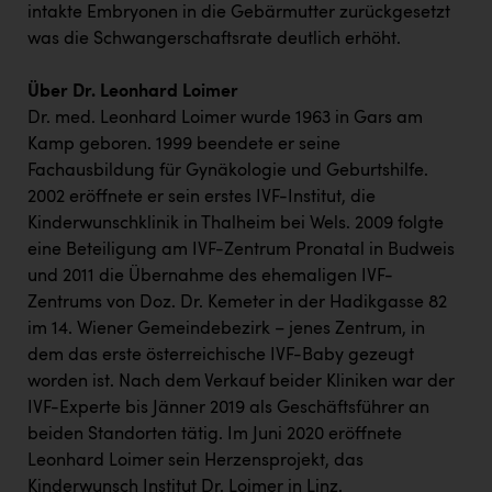
intakte Embryonen in die Gebärmutter zurückgesetzt
was die Schwangerschaftsrate deutlich erhöht.
Über Dr. Leonhard Loimer
Dr. med. Leonhard Loimer wurde 1963 in Gars am
Kamp geboren. 1999 beendete er seine
Fachausbildung für Gynäkologie und Geburtshilfe.
2002 eröffnete er sein erstes IVF-Institut, die
Kinderwunschklinik in Thalheim bei Wels. 2009 folgte
eine Beteiligung am IVF-Zentrum Pronatal in Budweis
und 2011 die Übernahme des ehemaligen IVF-
Zentrums von Doz. Dr. Kemeter in der Hadikgasse 82
im 14. Wiener Gemeindebezirk – jenes Zentrum, in
dem das erste österreichische IVF-Baby gezeugt
worden ist. Nach dem Verkauf beider Kliniken war der
IVF-Experte bis Jänner 2019 als Geschäftsführer an
beiden Standorten tätig. Im Juni 2020 eröffnete
Leonhard Loimer sein Herzensprojekt, das
Kinderwunsch Institut Dr. Loimer in Linz.