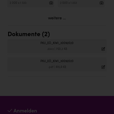
2 000 x 1 333
2 000 x 1 333
weitere ...
Dokumente (2)
PKU_EÖ_KIWI_30092020
.docx
|
760,2 KB
PKU_EÖ_KIWI_30092020
.pdf
|
815,8 KB
Anmelden