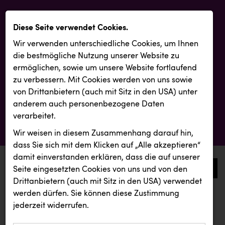
Diese Seite verwendet Cookies.
Wir verwenden unterschiedliche Cookies, um Ihnen
die best­mögliche Nutzung unserer Website zu
ermöglichen, sowie um unsere Website fortlaufend
zu verbessern. Mit Cookies werden von uns sowie
von Drittanbietern (auch mit Sitz in den USA) unter
anderem auch personenbezogene Daten
verarbeitet.
Wir weisen in diesem Zusammenhang darauf hin,
dass Sie sich mit dem Klicken auf „Alle akzeptieren“
damit ein­ver­standen erklären, dass die auf unserer
0
Seite eingesetzten Cookies von uns und von den
Drittanbietern (auch mit Sitz in den USA) verwendet
werden dürfen. Sie können diese Zustimmung
aktuelle aussendungen
aktuelle aussendungen
jederzeit widerrufen.
REICHL UND PARTNER
KIWI Kinderwunsch Institut Dr. Loimer