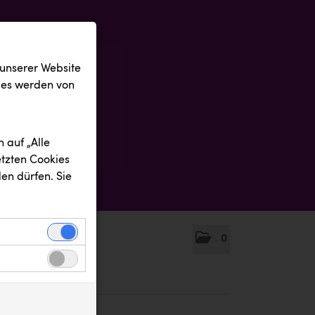
 unserer Website
ies werden von
 auf „Alle
etzten Cookies
en dürfen. Sie
0
einwandfreie
nbezogenen
n uns zu