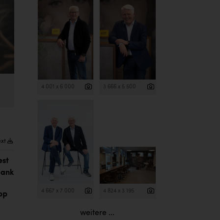
4 001 x 6 000
3 666 x 5 500
ext
est
dank
4 667 x 7 000
4 824 x 3 195
PP
weitere ...