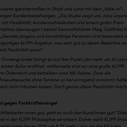
 punktet gleichermaßen in Stadt und Land mit dem „Walk-in“-
 langen Kundenbeziehungen.
„Die Studie zeigt uns, dass unser
mit Flexibilität, Kundenzufriedenheit und einem guten Preis-
rhältnis überzeugen“,
betont Geschäftsführer Mag. Gottfried K
:
„Gerade Jüngere und berufstätige Personen sind besonders a
nzigartiges KLIPP-Angebot, was sehr gut zu deren Bedürfnis n
nd Flexibilität passt.“
 Firmengründer bringt es auf den Punkt:
„Vor mehr als 35 Jahr
ersten Salon eröffnet, mittlerweile sind wir eine große KLIPP-
nz Österreich und betreiben rund 160 Salons. Dass die
 Friseurbesuche ohne Termine so hervorragend annimmt, hätte
och nicht träumen lassen. Doch genau diese Flexibilität mach
nal gegen Fachkräftemangel
Mitarbeiter:innen gut, geht es auch den Kund:innen gut!“
Dies
est in der KLIPP Philosophie verankert. Daher zahlt KLIPP Frisö
beiter:innen heuer 2025 um 8,7% mehr Lohn als der KV-Lohn