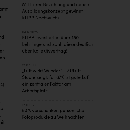
Mit fairer Bezahlung und neuem
samt
Ausbildungskonzept gewinnt
n
KLIPP Nachwuchs
04.12.2025
und
KLIPP investiert in über 180
s
Lehrlinge und zahlt diese deutlich
er
über Kollektivvertrag!
enn
12.11.2025
„Luft wirkt Wunder“ – ZULuft-
Studie zeigt: für 87% ist gute Luft
ein zentraler Faktor am
7%)
Arbeitsplatz
n
12.11.2025
zu
53 % verschenken persönliche
d
Fotoprodukte zu Weihnachten
mit