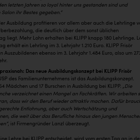
den letzten Jahren so loyal hinter uns gestanden sind und
 Salon ihr Bestes gegeben.“
r Ausbildung profitieren vor allem aber auch die Lehrlinge v
Überbezahlung, die deutlich über dem sonst üblichen
rag liegt. Mehr Lohn erhalten bei KLIPP knapp 180 Lehrlinge. L
ag erhält ein Lehrling im 3. Lehrjahr 1.210 Euro. KLIPP Frisör
en Auszubildenen ebenso im 3. Lehrjahr 1.484 Euro, also um 27
ehr.
raxisnah: Das neue Ausbildungskonzept bei KLIPP Frisör
 USP des Familienunternehmens ist das Ausbildungskonzept.
 154 Mädchen und 17 Burschen in Ausbildung bei KLIPP.
„Die
che verzeichnet einen Mangel an Fachkräften. Wir arbeiten 
aran, dass wir den Beruf wieder attraktiv machen. Dafür brauc
 gerechte Entlohnung, aber auch Wertschätzung und
nnen, die weit über das Berufliche hinaus den jungen Mensche
hen“
, ist Firmengründer Lanzl überzeugt.
eine Lehre bei KLIPP entscheidet, wird vom ersten Tag an in d