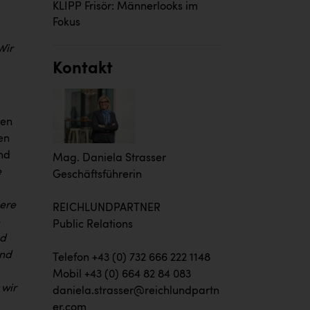
KLIPP Frisör: Männerlooks im
Fokus
Wir
Kontakt
men
en
nd
Mag. Daniela Strasser
e
Geschäftsführerin
sere
REICHLUNDPARTNER
-
Public Relations
nd
und
Telefon +43 (0) 732 666 222 1148
Mobil +43 (0) 664 82 84 083
wir
daniela.strasser@reichlundpartn
er.com