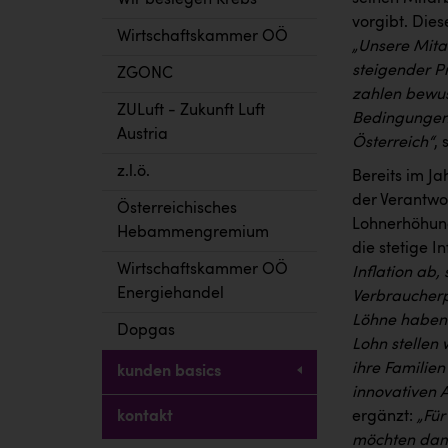
Wir besiegen Krebs
vorgibt. Dies
Wirtschaftskammer OÖ
„
Unsere Mitar
steigender Pr
ZGONC
zahlen bewuss
ZULuft - Zukunft Luft
Bedingungen 
Austria
Österreich“
,
z.l.ö.
Bereits im Ja
der Verantwo
Österreichisches
Lohnerhöhung
Hebammengremium
die stetige In
Wirtschaftskammer OÖ
Inflation ab,
Energiehandel
Verbraucherp
Löhne haben 
Dopgas
Lohn stellen 
ihre Familie
kunden basics
innovativen 
ergänzt:
„Für
kontakt
möchten dami