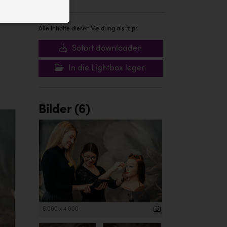
ID auf Ihrem
 der Website
Alle Inhalte dieser Meldung als .zip:
Sofort downloaden
In die Lightbox legen
Bilder (6)
6 000 x 4 000