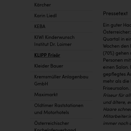
Kärcher
Pressetext
Karin Liedl
Ein guter Haa
KEBA
Österreicher
KIWI Kinderwunsch
Quartal in ei
Institut Dr. Loimer
Wochen den F
(70%) gehen 
KLIPP Frisör
Personen mit
Kleider Bauer
einen Salon. 
gepflegtes A
Kremsmüller Anlagenbau
mehr als die 
GmbH
Friseursalon.
Maximarkt
Friseur für 
und ältere, e
Oldtimer Raststationen
Haare schnei
und Motorhotels
Mitarbeiter:i
immer noch 
Österreichischer
Kachelofenverband