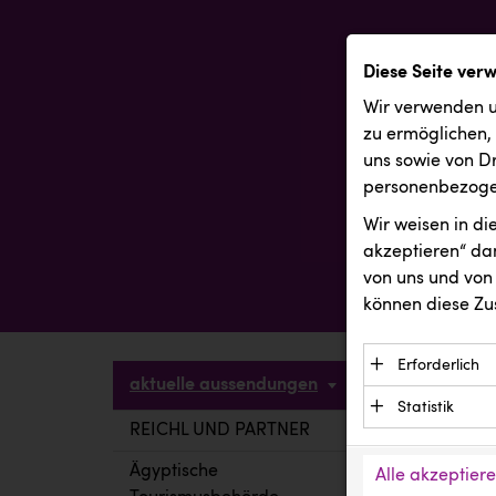
Diese Seite ver
Wir verwenden u
zu ermöglichen,
uns sowie von Dr
personenbezogen
Wir weisen in d
akzeptieren“ dam
von uns und von 
können diese Zu
Erforderlich
aktuelle aussendungen
Essenzielle C
Statistik
Funktion der 
REICHL UND PARTNER
aktuelle a
Statistik Cook
Daten und wer
verstehen, wi
Ägyptische
Alle akzeptier
Anbieter: Eigentü