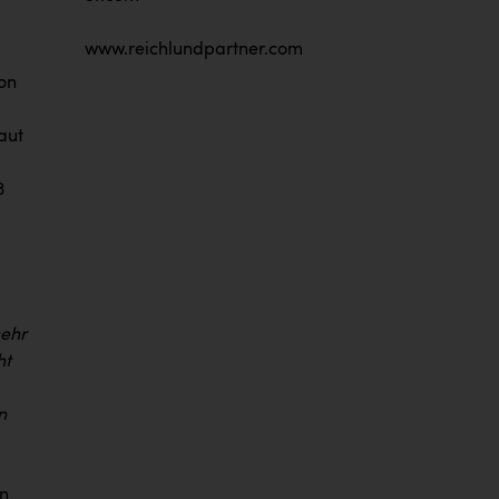
www.reichlundpartner.com
on
aut
3
sehr
ht
n
en