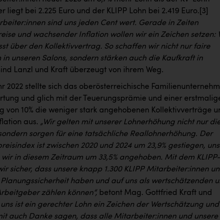
er liegt bei 2.225 Euro und der KLIPP Lohn bei 2.419 Euro.
[3]
beiter:innen sind uns jeden Cent wert. Gerade in Zeiten
eise und wachsender Inflation wollen wir ein Zeichen setzen: 
t über den Kollektivvertrag. So schaffen wir nicht nur faire
in unseren Salons, sondern stärken auch die Kaufkraft in
 sind Lanzl und Kraft überzeugt von ihrem Weg.
hr 2022 stellte sich das oberösterreichische Familienunterneh
rtung und glich mit der Teuerungsprämie und einer erstmalig
 von 10% die weniger stark angehobenen Kollektivverträge u
flation aus.
„Wir gelten mit unserer Lohnerhöhung nicht nur di
 sondern sorgen für eine tatsächliche Reallohnerhöhung. Der
reisindex ist zwischen 2020 und 2024 um 23,9% gestiegen, un
wir in diesem Zeitraum um 33,5% angehoben. Mit dem KLIPP
wir sicher, dass unsere knapp 1.300 KLIPP Mitarbeiter:innen u
n Planungssicherheit haben und auf uns als wertschätzenden 
Arbeitgeber zählen können“,
betont Mag. Gottfried Kraft und
 uns ist ein gerechter Lohn ein Zeichen der Wertschätzung und
t auch Danke sagen, dass alle Mitarbeiter:innen und unsere