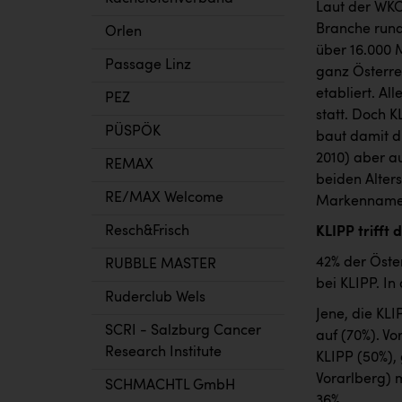
Laut der WKO 
Branche rund
Orlen
über 16.000 
Passage Linz
ganz Österrei
etabliert. A
PEZ
statt. Doch 
PÜSPÖK
baut damit d
2010) aber au
REMAX
beiden Alter
RE/MAX Welcome
Markennamen 
Resch&Frisch
KLIPP trifft 
42% der Öster
RUBBLE MASTER
bei KLIPP. In
Ruderclub Wels
Jene, die KL
SCRI - Salzburg Cancer
auf (70%). V
Research Institute
KLIPP (50%), 
Vorarlberg) 
SCHMACHTL GmbH
36%.