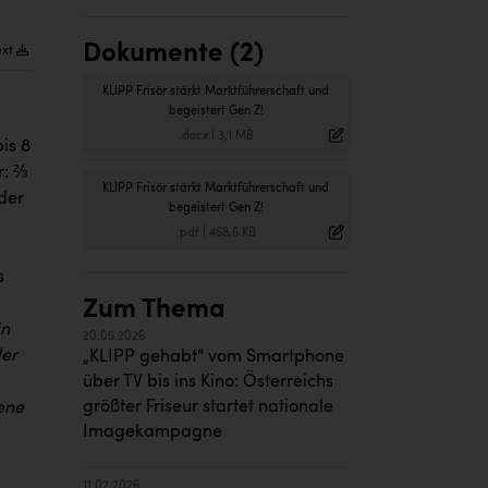
Dokumente (2)
ext
KLIPP Frisör stärkt Marktführerschaft und
begeistert Gen Z!
.docx
|
3,1 MB
is 8
r: ⅔
KLIPP Frisör stärkt Marktführerschaft und
der
begeistert Gen Z!
.pdf
|
468,6 KB
s
Zum Thema
in
20.05.2026
der
„KLIPP gehabt“ vom Smartphone
über TV bis ins Kino: Österreichs
größter Friseur startet nationale
ene
Imagekampagne
11.02.2026