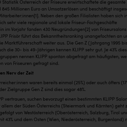
Statistik Österreich der Friseure erwirtschaftete die gesamte
 845 Millionen Euro an Umsatzerlösen und beschäftigt insge
Mitarbeiter:innen
[1]
. Neben den großen Filialisten haben sich i
ch sehr viele regionale und lokale Friseur-Fachgeschäfte
llein im Vorjahr fanden 430 Neugründungen
[2]
von Friseursalons
KLIPP Frisör führt das Bekanntheitsranking unangefochten an 
ie Marktführerschaft weiter aus. Die Gen Z (Jahrgang 1995 bi
ch die 30- bis 49-Jährigen kennen KLIPP sehr gut. Je 43% dies
sgruppen nennen KLIPP spontan abgefragt am häufigsten, w
von Friseuren gefragt sind.
den Nerv der Zeit
reicher:innen waren bereits einmal (25%) oder auch öfters (1
 der Zielgruppe Gen Z sind dies sogar 48%.
IPP vertrauen, suchen bevorzugt einen bestimmten KLIPP Salo
or allem der Süden Österreichs (Steiermark und Kärnten) geht 
gefolgt von Westösterreich (Oberösterreich, Salzburg, Tirol un
mit 43% und dem Osten (Wien, Niederösterreich, Burgenland) 