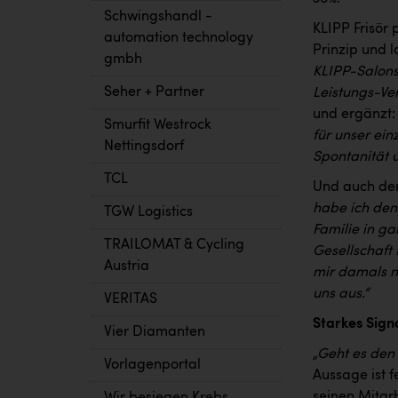
Schwingshandl -
KLIPP Frisör
automation technology
Prinzip und
gmbh
KLIPP-Salons 
Seher + Partner
Leistungs-Ve
und ergänzt
Smurfit Westrock
für unser ei
Nettingsdorf
Spontanität u
TCL
Und auch der
habe ich den 
TGW Logistics
Familie in ga
TRAILOMAT & Cycling
Gesellschaft
Austria
mir damals n
uns aus.“
VERITAS
Starkes Sig
Vier Diamanten
„Geht es den 
Vorlagenportal
Aussage ist f
seinen Mitar