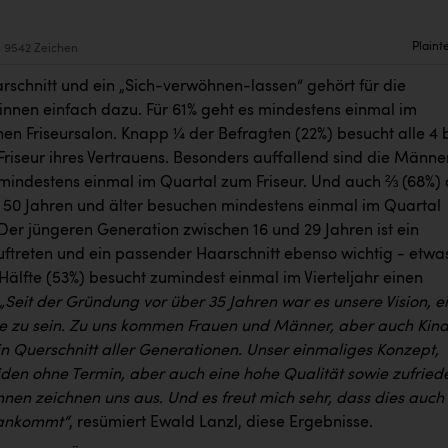
Plaint
9542 Zeichen
rschnitt und ein „Sich-verwöhnen-lassen“ gehört für die
:innen einfach dazu. Für 61% geht es mindestens einmal im
nen Friseursalon. Knapp ¼ der Befragten (22%) besucht alle 4 b
riseur ihres Vertrauens. Besonders auffallend sind die Männe
mindestens einmal im Quartal zum Friseur. Und auch ⅔ (68%) 
 50 Jahren und älter besuchen mindestens einmal im Quartal
Der jüngeren Generation zwischen 16 und 29 Jahren ist ein
uftreten und ein passender Haarschnitt ebenso wichtig - etwa
Hälfte (53%) besucht zumindest einmal im Vierteljahr einen
„Seit der Gründung vor über 35 Jahren war es unsere Vision, e
alle zu sein. Zu uns kommen Frauen und Männer, aber auch Kin
in Querschnitt aller Generationen. Unser einmaliges Konzept,
den ohne Termin, aber auch eine hohe Qualität sowie zufried
nnen zeichnen uns aus. Und es freut mich sehr, dass dies auch
ankommt“
, resümiert Ewald Lanzl, diese Ergebnisse.