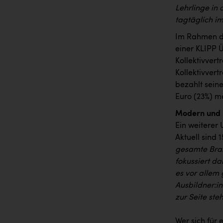
Lehrlinge in 
tagtäglich im
Im Rahmen de
einer KLIPP 
Kollektivvert
Kollektivvertr
bezahlt sein
Euro (23%) m
Modern und p
Ein weiterer
Aktuell sind
gesamte Bran
fokussiert d
es vor allem
Ausbildner:i
zur Seite ste
Wer sich für 