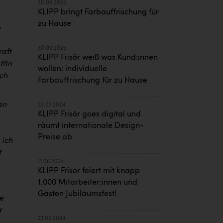
30.09.2025
KLIPP bringt Farbauffrischung für
zu Hause
e
30.09.2025
raft
KLIPP Frisör weiß was Kund:innen
ffin
wollen: individuelle
ach
Farbauffrischung für zu Hause
en
23.07.2024
KLIPP Frisör goes digital und
räumt internationale Design-
Preise ab
 ich
t
11.06.2024
KLIPP Frisör feiert mit knapp
1.000 Mitarbeiter:innen und
Gästen Jubiläumsfest!
e
r
27.02.2024