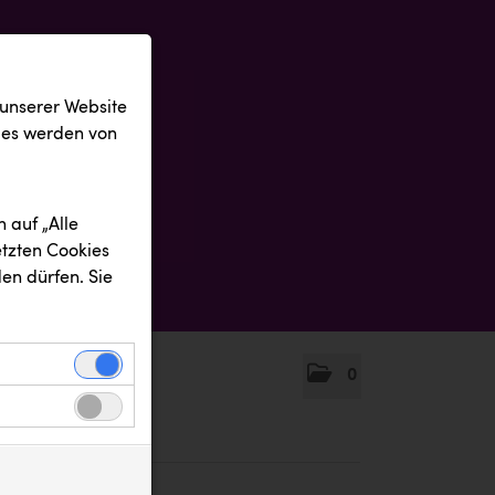
 unserer Website
ies werden von
 auf „Alle
etzten Cookies
en dürfen. Sie
0
einwandfreie
nbezogenen
n uns zu