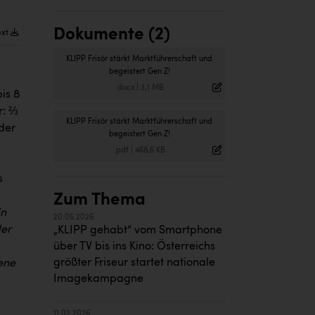
Dokumente (2)
ext
KLIPP Frisör stärkt Marktführerschaft und
begeistert Gen Z!
.docx
|
3,1 MB
is 8
r: ⅔
KLIPP Frisör stärkt Marktführerschaft und
der
begeistert Gen Z!
.pdf
|
468,6 KB
s
Zum Thema
in
20.05.2026
der
„KLIPP gehabt“ vom Smartphone
über TV bis ins Kino: Österreichs
größter Friseur startet nationale
ene
Imagekampagne
11.02.2026