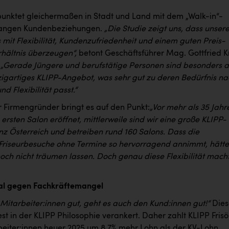
 punktet gleichermaßen in Stadt und Land mit dem „Walk-in“-
 langen Kundenbeziehungen.
„Die Studie zeigt uns, dass unser
mit Flexibilität, Kundenzufriedenheit und einem guten Preis-
rhältnis überzeugen“,
betont Geschäftsführer Mag. Gottfried K
:
„Gerade Jüngere und berufstätige Personen sind besonders a
nzigartiges KLIPP-Angebot, was sehr gut zu deren Bedürfnis n
nd Flexibilität passt.“
 Firmengründer bringt es auf den Punkt:
„Vor mehr als 35 Jahr
ersten Salon eröffnet, mittlerweile sind wir eine große KLIPP-
nz Österreich und betreiben rund 160 Salons. Dass die
 Friseurbesuche ohne Termine so hervorragend annimmt, hätte
och nicht träumen lassen. Doch genau diese Flexibilität mach
nal gegen Fachkräftemangel
Mitarbeiter:innen gut, geht es auch den Kund:innen gut!“
Dies
est in der KLIPP Philosophie verankert. Daher zahlt KLIPP Frisö
beiter:innen heuer 2025 um 8,7% mehr Lohn als der KV-Lohn