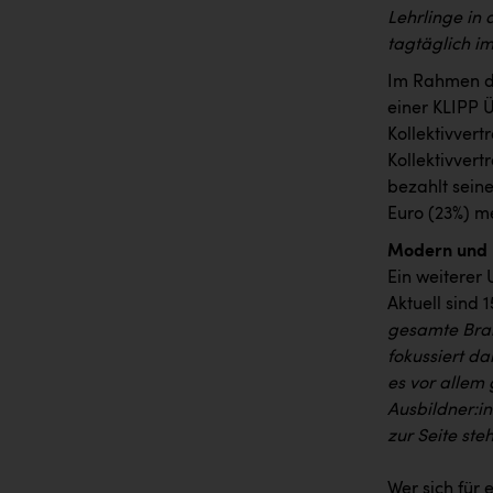
Lehrlinge in 
tagtäglich im
Im Rahmen de
einer KLIPP 
Kollektivvert
Kollektivvertr
bezahlt sein
Euro (23%) m
Modern und p
Ein weiterer
Aktuell sind
gesamte Bran
fokussiert d
es vor allem
Ausbildner:i
zur Seite ste
Wer sich für 