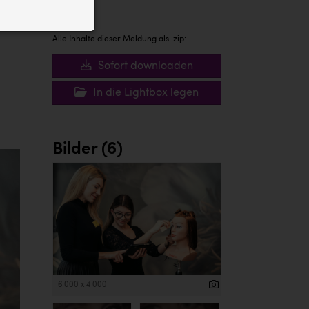
ID auf Ihrem
 der Website
Alle Inhalte dieser Meldung als .zip:
Sofort downloaden
In die Lightbox legen
Bilder (6)
6 000 x 4 000