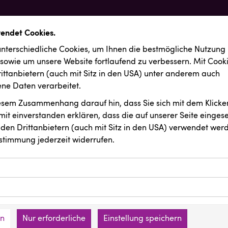
wendet Cookies.
nterschiedliche Cookies, um Ihnen die best­mögliche Nutzung
 sowie um unsere Website fortlaufend zu verbessern. Mit Cook
ittanbietern (auch mit Sitz in den USA) unter anderem auch
e Daten verarbeitet.
iesem Zusammenhang darauf hin, dass Sie sich mit dem Klicken
it ein­ver­standen erklären, dass die auf unserer Seite einges
den Drittanbietern (auch mit Sitz in den USA) verwendet werd
stimmung jederzeit widerrufen.
ookies ermöglichen grundlegende Funktionen und sind für die 
Website erforderlich. Diese Cookies speichern keine persone
ussendungen
KLIPP Frisör
ies erfassen Informationen anonym. Diese Informationen helfe
den an keine Dritten übermittelt.
e unsere Besucher unsere Website nutzen.
en
Nur erforderliche
Einstellung speichern
mer der Website (Erstanbieter)