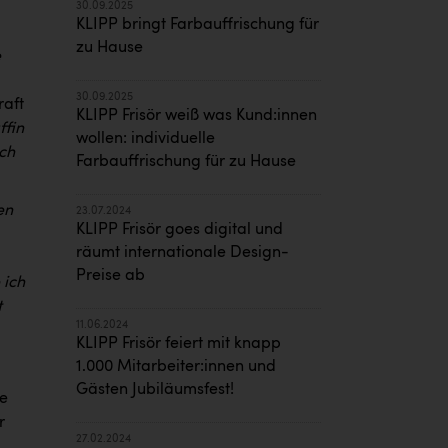
30.09.2025
KLIPP bringt Farbauffrischung für
zu Hause
e
30.09.2025
raft
KLIPP Frisör weiß was Kund:innen
ffin
wollen: individuelle
ach
Farbauffrischung für zu Hause
en
23.07.2024
KLIPP Frisör goes digital und
räumt internationale Design-
Preise ab
 ich
t
11.06.2024
KLIPP Frisör feiert mit knapp
1.000 Mitarbeiter:innen und
Gästen Jubiläumsfest!
e
r
27.02.2024