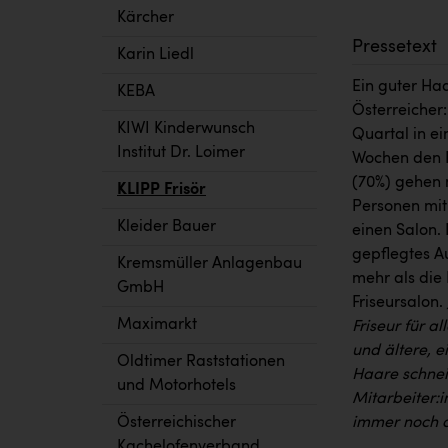
Kärcher
Pressetext
Karin Liedl
Ein guter Haa
KEBA
Österreicher
KIWI Kinderwunsch
Quartal in ei
Institut Dr. Loimer
Wochen den F
(70%) gehen 
KLIPP Frisör
Personen mit
Kleider Bauer
einen Salon. 
gepflegtes A
Kremsmüller Anlagenbau
mehr als die 
GmbH
Friseursalon.
Maximarkt
Friseur für 
und ältere, e
Oldtimer Raststationen
Haare schnei
und Motorhotels
Mitarbeiter:i
immer noch 
Österreichischer
Kachelofenverband