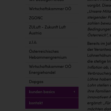
Wir besiegen Krebs
vorgibt. Dies
Wirtschaftskammer OÖ
„
Unsere Mitar
steigender Pr
ZGONC
zahlen bewuss
ZULuft - Zukunft Luft
Bedingungen 
Austria
Österreich“
,
z.l.ö.
Bereits im Ja
der Verantwo
Österreichisches
Lohnerhöhung
Hebammengremium
die stetige In
Wirtschaftskammer OÖ
Inflation ab,
Energiehandel
Verbraucherp
Löhne haben 
Dopgas
Lohn stellen 
ihre Familie
kunden basics
innovativen 
ergänzt:
„Für
kontakt
möchten dami