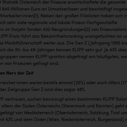
Statistik Österreich der Friseure erwirtschaftete die gesamte
 845 Millionen Euro an Umsatzerlösen und beschäftigt insge
Mitarbeiter:innen
[1]
. Neben den großen Filialisten haben sich i
ch sehr viele regionale und lokale Friseur-Fachgeschäfte
llein im Vorjahr fanden 430 Neugründungen
[2]
von Friseursalons
KLIPP Frisör führt das Bekanntheitsranking unangefochten an 
ie Marktführerschaft weiter aus. Die Gen Z (Jahrgang 1995 bi
ch die 30- bis 49-Jährigen kennen KLIPP sehr gut. Je 43% dies
sgruppen nennen KLIPP spontan abgefragt am häufigsten, w
von Friseuren gefragt sind.
den Nerv der Zeit
reicher:innen waren bereits einmal (25%) oder auch öfters (1
 der Zielgruppe Gen Z sind dies sogar 48%.
IPP vertrauen, suchen bevorzugt einen bestimmten KLIPP Salo
or allem der Süden Österreichs (Steiermark und Kärnten) geht 
gefolgt von Westösterreich (Oberösterreich, Salzburg, Tirol un
mit 43% und dem Osten (Wien, Niederösterreich, Burgenland) 