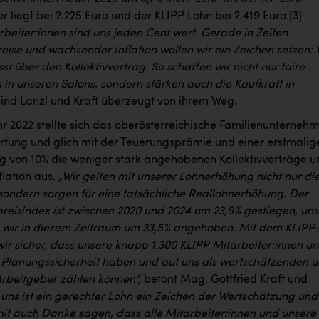
er liegt bei 2.225 Euro und der KLIPP Lohn bei 2.419 Euro.
[3]
beiter:innen sind uns jeden Cent wert. Gerade in Zeiten
eise und wachsender Inflation wollen wir ein Zeichen setzen: 
t über den Kollektivvertrag. So schaffen wir nicht nur faire
in unseren Salons, sondern stärken auch die Kaufkraft in
 sind Lanzl und Kraft überzeugt von ihrem Weg.
hr 2022 stellte sich das oberösterreichische Familienunterneh
rtung und glich mit der Teuerungsprämie und einer erstmalig
 von 10% die weniger stark angehobenen Kollektivverträge u
flation aus.
„Wir gelten mit unserer Lohnerhöhung nicht nur di
 sondern sorgen für eine tatsächliche Reallohnerhöhung. Der
reisindex ist zwischen 2020 und 2024 um 23,9% gestiegen, un
wir in diesem Zeitraum um 33,5% angehoben. Mit dem KLIPP
wir sicher, dass unsere knapp 1.300 KLIPP Mitarbeiter:innen u
n Planungssicherheit haben und auf uns als wertschätzenden 
Arbeitgeber zählen können“,
betont Mag. Gottfried Kraft und
 uns ist ein gerechter Lohn ein Zeichen der Wertschätzung und
t auch Danke sagen, dass alle Mitarbeiter:innen und unsere