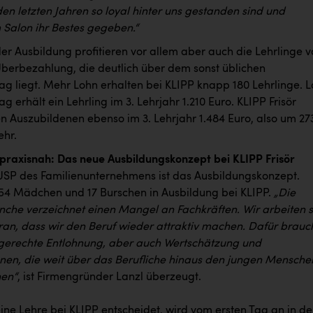
den letzten Jahren so loyal hinter uns gestanden sind und
 Salon ihr Bestes gegeben.“
r Ausbildung profitieren vor allem aber auch die Lehrlinge v
Überbezahlung, die deutlich über dem sonst üblichen
rag liegt. Mehr Lohn erhalten bei KLIPP knapp 180 Lehrlinge. L
ag erhält ein Lehrling im 3. Lehrjahr 1.210 Euro. KLIPP Frisör
en Auszubildenen ebenso im 3. Lehrjahr 1.484 Euro, also um 27
ehr.
raxisnah: Das neue Ausbildungskonzept bei KLIPP Frisör
 USP des Familienunternehmens ist das Ausbildungskonzept.
 154 Mädchen und 17 Burschen in Ausbildung bei KLIPP.
„Die
che verzeichnet einen Mangel an Fachkräften. Wir arbeiten 
aran, dass wir den Beruf wieder attraktiv machen. Dafür brauc
 gerechte Entlohnung, aber auch Wertschätzung und
nnen, die weit über das Berufliche hinaus den jungen Mensche
hen“
, ist Firmengründer Lanzl überzeugt.
eine Lehre bei KLIPP entscheidet, wird vom ersten Tag an in d