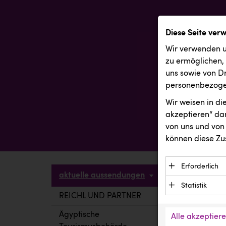
Diese Seite ver
Wir verwenden u
zu ermöglichen,
uns sowie von Dr
personenbezogen
Wir weisen in d
akzeptieren“ dam
von uns und von 
können diese Zu
Erforderlich
aktuelle aussendungen
Essenzielle C
Statistik
Funktion der 
REICHL UND PARTNER
aktuelle a
Statistik Cook
Daten und wer
verstehen, wi
Ägyptische
Alle akzeptier
Anbieter: Eigentü