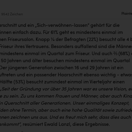
Plaint
9542 Zeichen
rschnitt und ein „Sich-verwöhnen-lassen“ gehört für die
:innen einfach dazu. Für 61% geht es mindestens einmal im
nen Friseursalon. Knapp ¼ der Befragten (22%) besucht alle 4 b
riseur ihres Vertrauens. Besonders auffallend sind die Männe
mindestens einmal im Quartal zum Friseur. Und auch ⅔ (68%) 
 50 Jahren und älter besuchen mindestens einmal im Quartal
Der jüngeren Generation zwischen 16 und 29 Jahren ist ein
uftreten und ein passender Haarschnitt ebenso wichtig - etwa
Hälfte (53%) besucht zumindest einmal im Vierteljahr einen
„Seit der Gründung vor über 35 Jahren war es unsere Vision, e
alle zu sein. Zu uns kommen Frauen und Männer, aber auch Kin
in Querschnitt aller Generationen. Unser einmaliges Konzept,
den ohne Termin, aber auch eine hohe Qualität sowie zufried
nnen zeichnen uns aus. Und es freut mich sehr, dass dies auch
ankommt“
, resümiert Ewald Lanzl, diese Ergebnisse.