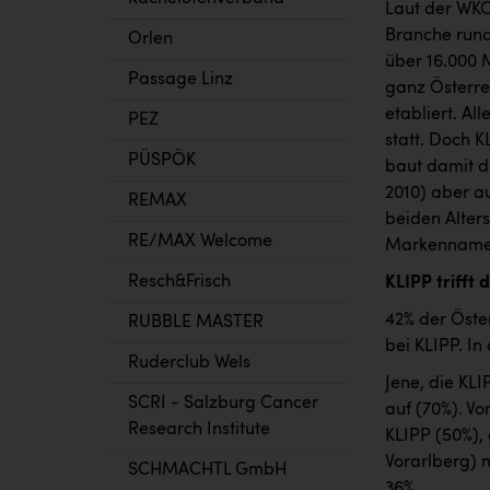
Laut der WKO 
Branche rund
Orlen
über 16.000 
Passage Linz
ganz Österrei
etabliert. A
PEZ
statt. Doch 
PÜSPÖK
baut damit d
2010) aber au
REMAX
beiden Alter
RE/MAX Welcome
Markennamen 
Resch&Frisch
KLIPP trifft 
42% der Öster
RUBBLE MASTER
bei KLIPP. In
Ruderclub Wels
Jene, die KL
SCRI - Salzburg Cancer
auf (70%). V
Research Institute
KLIPP (50%), 
Vorarlberg) 
SCHMACHTL GmbH
36%.