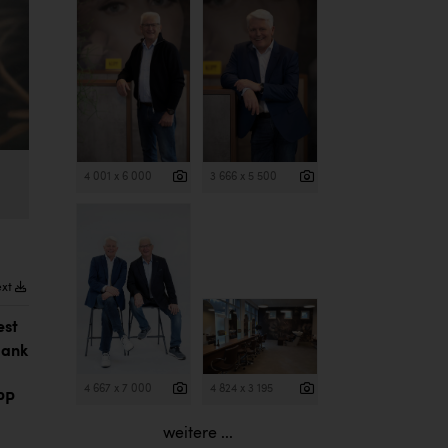
4 001 x 6 000
3 666 x 5 500
ext
est
dank
4 667 x 7 000
4 824 x 3 195
PP
weitere ...