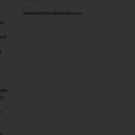
www.reichlundpartner.com
on
aut
3
sehr
ht
n
en