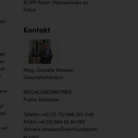
KLIPP Frisör: Männerlooks im
Fokus
Wir
Kontakt
men
en
nd
Mag. Daniela Strasser
e
Geschäftsführerin
sere
REICHLUNDPARTNER
-
Public Relations
nd
und
Telefon +43 (0) 732 666 222 1148
Mobil +43 (0) 664 82 84 083
wir
daniela.strasser@reichlundpartn
er.com