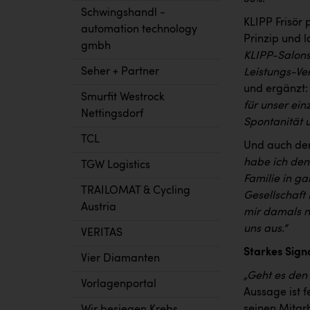
Schwingshandl -
KLIPP Frisör
automation technology
Prinzip und
gmbh
KLIPP-Salons 
Seher + Partner
Leistungs-Ve
und ergänzt
Smurfit Westrock
für unser ei
Nettingsdorf
Spontanität u
TCL
Und auch der
habe ich den 
TGW Logistics
Familie in ga
TRAILOMAT & Cycling
Gesellschaft
Austria
mir damals n
uns aus.“
VERITAS
Starkes Sig
Vier Diamanten
„Geht es den 
Vorlagenportal
Aussage ist f
seinen Mitar