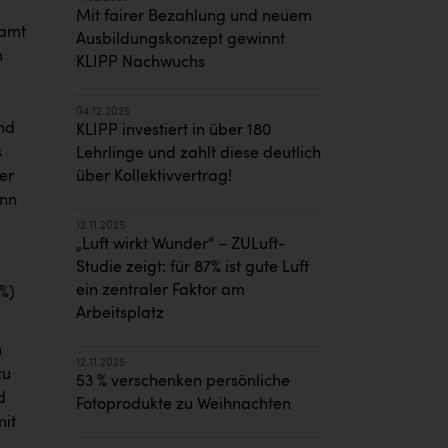
Mit fairer Bezahlung und neuem
samt
Ausbildungskonzept gewinnt
n
KLIPP Nachwuchs
04.12.2025
und
KLIPP investiert in über 180
s
Lehrlinge und zahlt diese deutlich
er
über Kollektivvertrag!
enn
12.11.2025
„Luft wirkt Wunder“ – ZULuft-
Studie zeigt: für 87% ist gute Luft
ein zentraler Faktor am
7%)
Arbeitsplatz
n
12.11.2025
zu
53 % verschenken persönliche
d
Fotoprodukte zu Weihnachten
mit