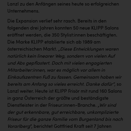
PEZ
Lanzl zu den Anfängen seines heute so erfolgreichen
Unternehmens.
PÜSPÖK
Die Expansion verlief sehr rasch. Bereits in den
REMAX
folgenden drei Jahren konnten 50 neue KLIPP Salons
RE/MAX Welcome
eröffnet werden, die 350 Stylist:innen beschäftigten.
Die Marke KLIPP etablierte sich ab 1989 am
Resch&Frisch
österreichischen Markt.
„Diese Entwicklungen waren
natürlich kein linearer Weg, sondern von vielen Auf
RUBBLE MASTER
und Abs gepflastert. Doch mit vielen engagierten
Ruderclub Wels
Mitarbeiter:innen, war es möglich vor allem in
Einkaufszentren Fuß zu fassen. Gemeinsam haben wir
SCRI - Salzburg Cancer Research Institute
bereits am Anfang so vieles erreicht. Danke dafür“
, so
SCHMACHTL GmbH
Lanzl weiter. Heute ist KLIPP Frisör mit rund 160 Salons
in ganz Österreich der größte und beständigste
Schwingshandl - automation technology gmbh
Dienstleister in der Friseur:innen-Branche.
„Wir sind
Seher + Partner
der gut erkennbare, gut erreichbare, unkomplizierte
Friseur für die ganze Familie vom Burgenland bis nach
Smurfit Westrock Nettingsdorf
Vorarlberg
“, berichtet Gottfried Kraft seit 7 Jahren