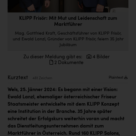
Doppler Gruppe
ERLUS AG
KLIPP Frisör: Mit Mut und Leidenschaft zum
Marktführer
everfield
Mag. Gottfried Kraft, Geschäftsführer von KLIPP Frisör,
Firmenradl
und Ewald Lanzl, Gründer von KLIPP Frisör, feiern 35 Jahr
Jubiläum
Fristads Austria
Zu dieser Meldung gibt es:
4 Bilder
HIG Infomotion Group
2 Dokumente
IFE Austria GmbH
Kurztext
Plaintext
481 Zeichen
Immotech
Wels, 25. Jänner 2024: Es begann mit einer Vision:
INTERSPAR
Ewald Lanzl, ehemaliger österreichischer Friseur
Staatsmeister entwickelte mit dem KLIPP Konzept
INTERSPORT Austria
eine Institution in der Branche. 35 Jahre später
Jesolo
schreitet der Erfolgskurs weiterhin voran und macht
das Dienstleitungsunternehmen damit zum
Jane Goodall Institute Austria
Marktführer in Österreich. Rund 160 KLIPP Salons,