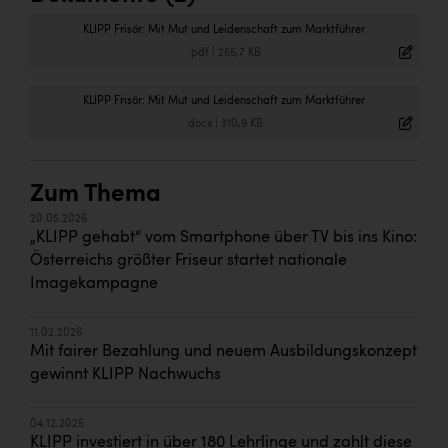
KLIPP Frisör: Mit Mut und Leidenschaft zum Marktführer
.pdf
|
255,7 KB
KLIPP Frisör: Mit Mut und Leidenschaft zum Marktführer
.docx
|
310,9 KB
Zum Thema
20.05.2026
„KLIPP gehabt“ vom Smartphone über TV bis ins Kino:
Österreichs größter Friseur startet nationale
Imagekampagne
11.02.2026
Mit fairer Bezahlung und neuem Ausbildungskonzept
gewinnt KLIPP Nachwuchs
04.12.2025
KLIPP investiert in über 180 Lehrlinge und zahlt diese