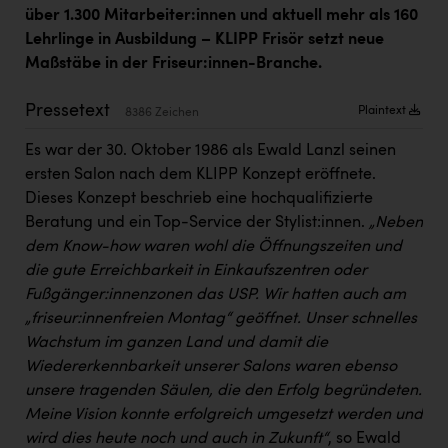
Kärcher
über 1.300 Mitarbeiter:innen und aktuell mehr als 160
Lehrlinge in Ausbildung – KLIPP Frisör setzt neue
Karin Liedl
Maßstäbe in der Friseur:innen-Branche.
KEBA
Pressetext
Plaintext
8386 Zeichen
KIWI Kinderwunsch Institut Dr. Loimer
Es war der 30. Oktober 1986 als Ewald Lanzl seinen
KLIPP Frisör
ersten Salon nach dem KLIPP Konzept eröffnete.
Kleider Bauer
Dieses Konzept beschrieb eine hochqualifizierte
Beratung und ein Top-Service der Stylist:innen.
„Neben
Kremsmüller Anlagenbau GmbH
dem Know-how waren wohl die Öffnungszeiten und
die gute Erreichbarkeit in Einkaufszentren oder
Maximarkt
Fußgänger:innenzonen das USP. Wir hatten auch am
Oldtimer Raststationen und Motorhotels
„friseur:innenfreien Montag“ geöffnet. Unser schnelles
Wachstum im ganzen Land und damit die
Österreichischer Kachelofenverband
Wiedererkennbarkeit unserer Salons waren ebenso
Orlen
unsere tragenden Säulen, die den Erfolg begründeten.
Meine Vision konnte erfolgreich umgesetzt werden und
Passage Linz
wird dies heute noch und auch in Zukunft“
, so Ewald