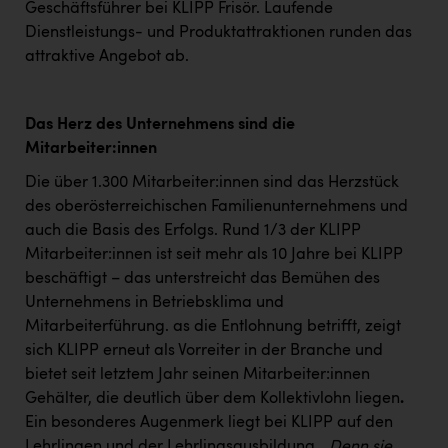
TCL
Geschäftsführer bei KLIPP Frisör. Laufende
Dienstleistungs- und Produktattraktionen runden das
TGW Logistics
attraktive Angebot ab.
TRAILOMAT & Cycling Austria
VERITAS
Das Herz des Unternehmens sind die
Mitarbeiter:innen
Vier Diamanten
Die über 1.300 Mitarbeiter:innen sind das Herzstück
Vorlagenportal
des oberösterreichischen Familienunternehmens und
Wir besiegen Krebs
auch die Basis des Erfolgs. Rund 1/3 der KLIPP
Mitarbeiter:innen ist seit mehr als 10 Jahre bei KLIPP
Wirtschaftskammer OÖ
beschäftigt – das unterstreicht das Bemühen des
ZGONC
Unternehmens in Betriebsklima und
Mitarbeiterführung. as die Entlohnung betrifft, zeigt
ZULuft - Zukunft Luft Austria
sich KLIPP erneut als Vorreiter in der Branche und
z.l.ö.
bietet seit letztem Jahr seinen Mitarbeiter:innen
Gehälter, die deutlich über dem Kollektivlohn liegen
.
Österreichisches Hebammengremium
Ein besonderes Augenmerk liegt bei KLIPP auf den
Lehrlingen und der Lehrlingsausbildung.
„Denn sie