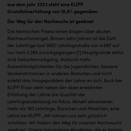
aus dem Jahr 2023 steht eine KLIPP
Grundlohnerhöhung von 18,8% gegenüber.
Der Weg für den Nachwuchs ist geebnet
Die heimischen Friseur:innen klagen über akuten
Nachwuchsmangel. Binnen zehn Jahren ist die Zahl
der Lehrlinge laut WKO Lehrlingsstudie von 4.687 auf
nur noch 2.283 zurückgegangen.
[1]
Hauptgründe dafür
sind Geburtenrückgang, dadurch mehr
Auswahlmöglichkeiten für die Jugendlichen, bessere
Verdienstchancen in anderen Branchen und nicht
zuletzt das Imageproblem der Lehre an sich. Auch bei
KLIPP Frisör steht neben der oben erwähnten
Erhöhung der Löhne die Qualität der
Lehrlingsausbildung im Fokus. Aktuell absolvieren
mehr als 160 Lehrlinge, Burschen und Mädchen, eine
Lehre bei KLIPP.
„Wir können uns sehr glücklich
schätzen. Wir haben den Weg für unseren Nachwuchs
geebnet. Unsere hausinterne Akademie, die es bereits