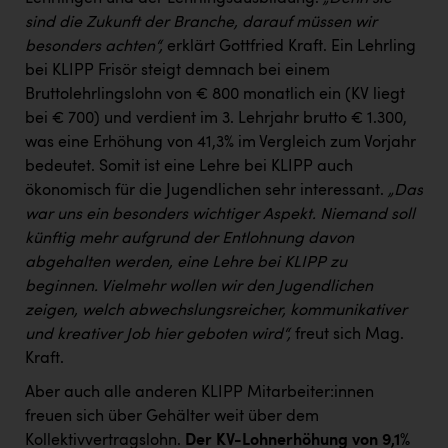
Wirtschaftskammer OÖ Energiehandel
sind die Zukunft der Branche, darauf müssen wir
Dopgas
besonders achten“,
erklärt Gottfried Kraft. Ein Lehrling
bei KLIPP Frisör steigt demnach bei einem
kunden basics
Bruttolehrlingslohn von € 800 monatlich ein (KV liegt
bei € 700) und verdient im 3. Lehrjahr brutto € 1.300,
kontakt
was eine Erhöhung von 41,3% im Vergleich zum Vorjahr
bedeutet. Somit ist eine Lehre bei KLIPP auch
ökonomisch für die Jugendlichen sehr interessant.
„Das
war uns ein besonders wichtiger Aspekt. Niemand soll
künftig mehr aufgrund der Entlohnung davon
abgehalten werden, eine Lehre bei KLIPP zu
beginnen. Vielmehr wollen wir den Jugendlichen
zeigen, welch abwechslungsreicher, kommunikativer
und kreativer Job hier geboten wird“,
freut sich Mag.
Kraft.
Aber auch alle anderen KLIPP Mitarbeiter:innen
freuen sich über Gehälter weit über dem
Kollektivvertragslohn.
Der KV-Lohnerhöhung von 9,1%