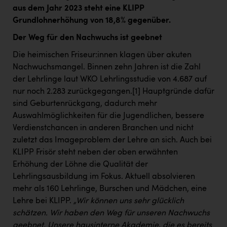
aus dem Jahr 2023 steht eine KLIPP
Grundlohnerhöhung von 18,8% gegenüber.
Der Weg für den Nachwuchs ist geebnet
Die heimischen Friseur:innen klagen über akuten
Nachwuchsmangel. Binnen zehn Jahren ist die Zahl
der Lehrlinge laut WKO Lehrlingsstudie von 4.687 auf
nur noch 2.283 zurückgegangen.
[1]
Hauptgründe dafür
sind Geburtenrückgang, dadurch mehr
Auswahlmöglichkeiten für die Jugendlichen, bessere
Verdienstchancen in anderen Branchen und nicht
zuletzt das Imageproblem der Lehre an sich. Auch bei
KLIPP Frisör steht neben der oben erwähnten
Erhöhung der Löhne die Qualität der
Lehrlingsausbildung im Fokus. Aktuell absolvieren
mehr als 160 Lehrlinge, Burschen und Mädchen, eine
Lehre bei KLIPP.
„Wir können uns sehr glücklich
schätzen. Wir haben den Weg für unseren Nachwuchs
geebnet. Unsere hausinterne Akademie, die es bereits