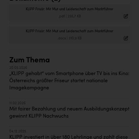
KLIPP Frisör: Mit Mut und Leidenschaft zum Marktführer
.pdf
|
255,7 KB
KLIPP Frisör: Mit Mut und Leidenschaft zum Marktführer
.docx
|
310,9 KB
Zum Thema
20.05.2026
„KLIPP gehabt“ vom Smartphone über TV bis ins Kino:
Österreichs größter Friseur startet nationale
Imagekampagne
11.02.2026
Mit fairer Bezahlung und neuem Ausbildungskonzept
gewinnt KLIPP Nachwuchs
04.12.2025
KLIPP investiert in über 180 Lehrlinge und zahlt diese