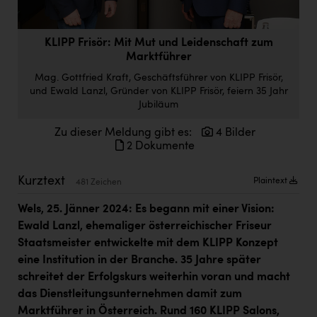
Doppler Gruppe
ERLUS AG
KLIPP Frisör: Mit Mut und Leidenschaft zum
Marktführer
everfield
Mag. Gottfried Kraft, Geschäftsführer von KLIPP Frisör,
Firmenradl
und Ewald Lanzl, Gründer von KLIPP Frisör, feiern 35 Jahr
Jubiläum
Fristads Austria
Zu dieser Meldung gibt es:
4 Bilder
HIG Infomotion Group
2 Dokumente
IFE Austria GmbH
Kurztext
Plaintext
481 Zeichen
Immotech
Wels, 25. Jänner 2024: Es begann mit einer Vision:
INTERSPAR
Ewald Lanzl, ehemaliger österreichischer Friseur
Staatsmeister entwickelte mit dem KLIPP Konzept
INTERSPORT Austria
eine Institution in der Branche. 35 Jahre später
Jesolo
schreitet der Erfolgskurs weiterhin voran und macht
das Dienstleitungsunternehmen damit zum
Jane Goodall Institute Austria
Marktführer in Österreich. Rund 160 KLIPP Salons,