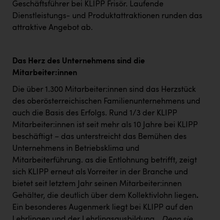
TCL
Geschäftsführer bei KLIPP Frisör. Laufende
Dienstleistungs- und Produktattraktionen runden das
TGW Logistics
attraktive Angebot ab.
TRAILOMAT & Cycling Austria
VERITAS
Das Herz des Unternehmens sind die
Mitarbeiter:innen
Vier Diamanten
Die über 1.300 Mitarbeiter:innen sind das Herzstück
Vorlagenportal
des oberösterreichischen Familienunternehmens und
Wir besiegen Krebs
auch die Basis des Erfolgs. Rund 1/3 der KLIPP
Mitarbeiter:innen ist seit mehr als 10 Jahre bei KLIPP
Wirtschaftskammer OÖ
beschäftigt – das unterstreicht das Bemühen des
ZGONC
Unternehmens in Betriebsklima und
Mitarbeiterführung. as die Entlohnung betrifft, zeigt
ZULuft - Zukunft Luft Austria
sich KLIPP erneut als Vorreiter in der Branche und
z.l.ö.
bietet seit letztem Jahr seinen Mitarbeiter:innen
Gehälter, die deutlich über dem Kollektivlohn liegen
.
Österreichisches Hebammengremium
Ein besonderes Augenmerk liegt bei KLIPP auf den
Lehrlingen und der Lehrlingsausbildung.
„Denn sie