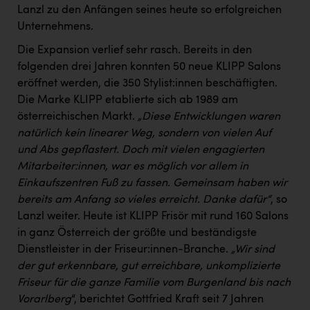
PEZ
Lanzl zu den Anfängen seines heute so erfolgreichen
Unternehmens.
PÜSPÖK
Die Expansion verlief sehr rasch. Bereits in den
REMAX
folgenden drei Jahren konnten 50 neue KLIPP Salons
RE/MAX Welcome
eröffnet werden, die 350 Stylist:innen beschäftigten.
Die Marke KLIPP etablierte sich ab 1989 am
Resch&Frisch
österreichischen Markt.
„Diese Entwicklungen waren
natürlich kein linearer Weg, sondern von vielen Auf
RUBBLE MASTER
und Abs gepflastert. Doch mit vielen engagierten
Ruderclub Wels
Mitarbeiter:innen, war es möglich vor allem in
Einkaufszentren Fuß zu fassen. Gemeinsam haben wir
SCRI - Salzburg Cancer Research Institute
bereits am Anfang so vieles erreicht. Danke dafür“
, so
SCHMACHTL GmbH
Lanzl weiter. Heute ist KLIPP Frisör mit rund 160 Salons
in ganz Österreich der größte und beständigste
Schwingshandl - automation technology gmbh
Dienstleister in der Friseur:innen-Branche.
„Wir sind
Seher + Partner
der gut erkennbare, gut erreichbare, unkomplizierte
Friseur für die ganze Familie vom Burgenland bis nach
Smurfit Westrock Nettingsdorf
Vorarlberg
“, berichtet Gottfried Kraft seit 7 Jahren