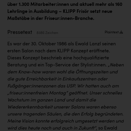
Kärcher
über 1.300 Mitarbeiter:innen und aktuell mehr als 160
Lehrlinge in Ausbildung – KLIPP Frisör setzt neue
Karin Liedl
Maßstäbe in der Friseur:innen-Branche.
KEBA
Pressetext
Plaintext
8386 Zeichen
KIWI Kinderwunsch Institut Dr. Loimer
Es war der 30. Oktober 1986 als Ewald Lanzl seinen
KLIPP Frisör
ersten Salon nach dem KLIPP Konzept eröffnete.
Kleider Bauer
Dieses Konzept beschrieb eine hochqualifizierte
Beratung und ein Top-Service der Stylist:innen.
„Neben
Kremsmüller Anlagenbau GmbH
dem Know-how waren wohl die Öffnungszeiten und
die gute Erreichbarkeit in Einkaufszentren oder
Maximarkt
Fußgänger:innenzonen das USP. Wir hatten auch am
Oldtimer Raststationen und Motorhotels
„friseur:innenfreien Montag“ geöffnet. Unser schnelles
Wachstum im ganzen Land und damit die
Österreichischer Kachelofenverband
Wiedererkennbarkeit unserer Salons waren ebenso
Orlen
unsere tragenden Säulen, die den Erfolg begründeten.
Meine Vision konnte erfolgreich umgesetzt werden und
Passage Linz
wird dies heute noch und auch in Zukunft“
, so Ewald