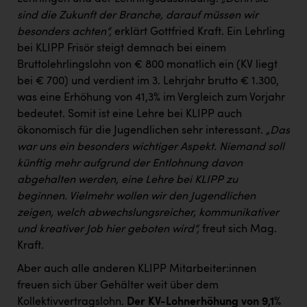
Wirtschaftskammer OÖ Energiehandel
sind die Zukunft der Branche, darauf müssen wir
Dopgas
besonders achten“,
erklärt Gottfried Kraft. Ein Lehrling
bei KLIPP Frisör steigt demnach bei einem
kunden basics
Bruttolehrlingslohn von € 800 monatlich ein (KV liegt
bei € 700) und verdient im 3. Lehrjahr brutto € 1.300,
kontakt
was eine Erhöhung von 41,3% im Vergleich zum Vorjahr
bedeutet. Somit ist eine Lehre bei KLIPP auch
ökonomisch für die Jugendlichen sehr interessant.
„Das
war uns ein besonders wichtiger Aspekt. Niemand soll
künftig mehr aufgrund der Entlohnung davon
abgehalten werden, eine Lehre bei KLIPP zu
beginnen. Vielmehr wollen wir den Jugendlichen
zeigen, welch abwechslungsreicher, kommunikativer
und kreativer Job hier geboten wird“,
freut sich Mag.
Kraft.
Aber auch alle anderen KLIPP Mitarbeiter:innen
freuen sich über Gehälter weit über dem
Kollektivvertragslohn.
Der KV-Lohnerhöhung von 9,1%