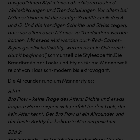
Wirtschaftskammer OÖ Energiehandel
ausgebildeten Stylist:innen absolvieren laufend
Weiterbildungen und Trendschulungen. Vor allem bei
Dopgas
Männerfrisuren ist die richtige Schnitttechnik das A
kunden basics
und O. Und die trendigen Schnitte und Styles zeigen,
dass vor allem auch Männer zu Trendsettern werden
kontakt
können. Mit etwas Mut werden auch Red-Carpet-
Styles gesellschaftsfähig, warum nicht in Österreich
damit beginnen“,
schmunzelt die Styleexpertin.Die
Brandbreite der Looks und Styles für die Männerwelt
reicht von klassisch-modern bis extravagant.
Die Allrounder rund um Männerstyles:
Bild 1:
Bro Flow - keine Frage des Alters: Dichte und etwas
längere Haare eignen sich perfekt für den Look, der
kein Alter kennt. Der Bro Flow ist ein Allrounder und
der beste Buddy für behaarte Männergesichter.
Bild 2:
Frosting Ends - Eiskristallglänzendes Haar: Nur die