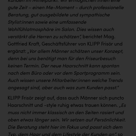
Kunden im Mittelpunkt. Wir ermöglichen ihnen eine
PEZ
gute Zeit – einen Me-Moment – durch professionelle
PÜSPÖK
Beratung, gut ausgebildete und sympathische
Stylist:innen sowie eine umfassende
REMAX
Wohlfühlatmosphäre im Salon. Dies wissen auch
RE/MAX Welcome
verstärkt die Herren zu schätzen“,
berichtet Mag.
Gottfried Kraft, Geschäftsführer von KLIPP Frisör und
Resch&Frisch
ergänzt: „
Vor allem Männer schätzen unser Konzept,
denn bei uns benötigt man für den Friseurbesuch
RUBBLE MASTER
keinen Termin. Der neue Haarschnitt kann spontan
Ruderclub Wels
nach dem Büro oder vor dem Sportprogramm sein.
Auch wissen unsere Mitarbeiter:innen welche Trends
SCRI - Salzburg Cancer Research Institute
angesagt sind, aber auch was zum Kunden passt.“
SCHMACHTL GmbH
KLIPP Frisör zeigt auf, dass auch Männer sich puncto
Schwingshandl - automation technology gmbh
Haarschnitt und -style ruhig etwas trauen können.
„Es
muss nicht immer klassisch an den Seiten rasiert und
Seher + Partner
oben etwas länger sein. Wir setzen auf Persönlichkeit.
Smurfit Westrock Nettingsdorf
Die Beratung steht hier im Fokus und passt sich dem
Typ, dem Haar und dem Lifestyle der Kunden an“,
so