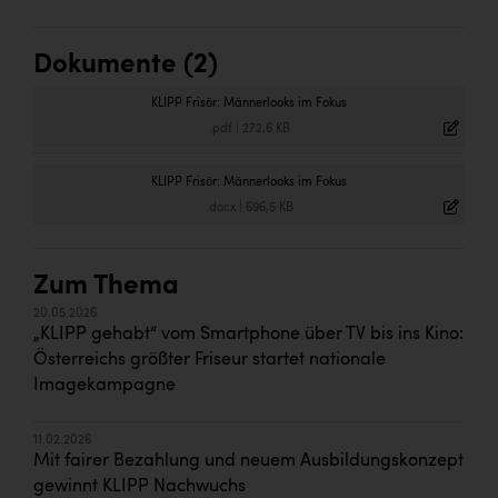
Dokumente (2)
KLIPP Frisör: Männerlooks im Fokus
.pdf
|
272,6 KB
KLIPP Frisör: Männerlooks im Fokus
.docx
|
696,5 KB
Zum Thema
20.05.2026
„KLIPP gehabt“ vom Smartphone über TV bis ins Kino:
Österreichs größter Friseur startet nationale
Imagekampagne
11.02.2026
Mit fairer Bezahlung und neuem Ausbildungskonzept
gewinnt KLIPP Nachwuchs