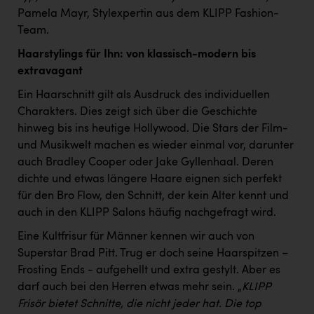
TCL
Pamela Mayr, Stylexpertin aus dem KLIPP Fashion-
TGW Logistics
Team.
Haarstylings für Ihn: von klassisch-modern bis
TRAILOMAT & Cycling Austria
extravagant
VERITAS
Ein Haarschnitt gilt als Ausdruck des individuellen
Vier Diamanten
Charakters. Dies zeigt sich über die Geschichte
hinweg bis ins heutige Hollywood. Die Stars der Film-
Vorlagenportal
und Musikwelt machen es wieder einmal vor, darunter
Wir besiegen Krebs
auch Bradley Cooper oder Jake Gyllenhaal. Deren
dichte und etwas längere Haare eignen sich perfekt
Wirtschaftskammer OÖ
für den Bro Flow, den Schnitt, der kein Alter kennt und
ZGONC
auch in den KLIPP Salons häufig nachgefragt wird.
Eine Kultfrisur für Männer kennen wir auch von
ZULuft - Zukunft Luft Austria
Superstar Brad Pitt. Trug er doch seine Haarspitzen –
z.l.ö.
Frosting Ends - aufgehellt und extra gestylt. Aber es
darf auch bei den Herren etwas mehr sein. „
KLIPP
Österreichisches Hebammengremium
Frisör bietet Schnitte, die nicht jeder hat. Die top