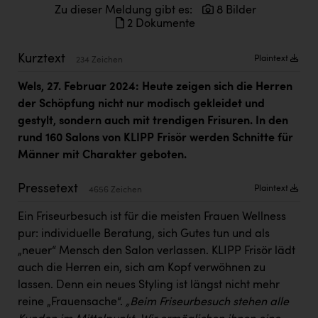
Kärcher
Zu dieser Meldung gibt es:
8 Bilder
2 Dokumente
Karin Liedl
Kurztext
Plaintext
234 Zeichen
KEBA
Wels, 27. Februar 2024:
Heute zeigen sich die Herren
KIWI Kinderwunsch Institut Dr. Loimer
der Schöpfung nicht nur modisch gekleidet und
KLIPP Frisör
gestylt, sondern auch mit trendigen Frisuren. In den
rund 160 Salons von KLIPP Frisör werden Schnitte für
Kleider Bauer
Männer mit Charakter geboten.
Kremsmüller Anlagenbau GmbH
Pressetext
Plaintext
4656 Zeichen
Maximarkt
Ein Friseurbesuch ist für die meisten Frauen Wellness
Oldtimer Raststationen und Motorhotels
pur: individuelle Beratung, sich Gutes tun und als
Österreichischer Kachelofenverband
„neuer“ Mensch den Salon verlassen. KLIPP Frisör lädt
auch die Herren ein, sich am Kopf verwöhnen zu
Orlen
lassen. Denn ein neues Styling ist längst nicht mehr
Passage Linz
reine „Frauensache“.
„Beim Friseurbesuch stehen alle