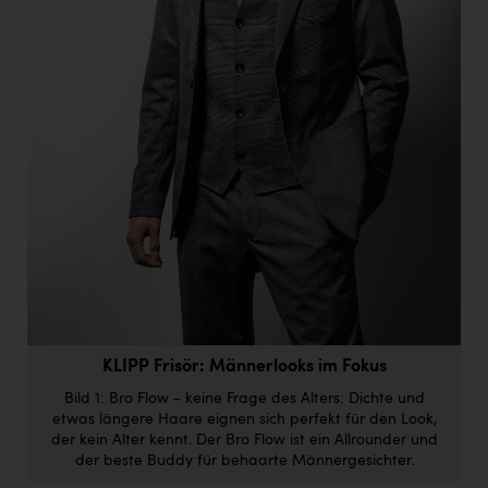
Doppler Gruppe
ERLUS AG
everfield
Firmenradl
Fristads Austria
HIG Infomotion Group
IFE Austria GmbH
Immotech
INTERSPAR
KLIPP Frisör: Männerlooks im Fokus
INTERSPORT Austria
Bild 1: Bro Flow - keine Frage des Alters: Dichte und
etwas längere Haare eignen sich perfekt für den Look,
Jesolo
der kein Alter kennt. Der Bro Flow ist ein Allrounder und
der beste Buddy für behaarte Männergesichter.
Jane Goodall Institute Austria