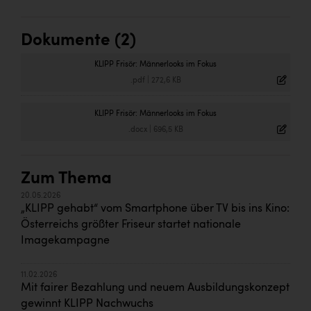
Dokumente (2)
KLIPP Frisör: Männerlooks im Fokus
.pdf
|
272,6 KB
KLIPP Frisör: Männerlooks im Fokus
.docx
|
696,5 KB
Zum Thema
20.05.2026
„KLIPP gehabt“ vom Smartphone über TV bis ins Kino:
Österreichs größter Friseur startet nationale
Imagekampagne
11.02.2026
Mit fairer Bezahlung und neuem Ausbildungskonzept
gewinnt KLIPP Nachwuchs