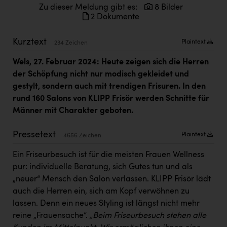
Kärcher
Zu dieser Meldung gibt es:
8 Bilder
2 Dokumente
Karin Liedl
Kurztext
Plaintext
234 Zeichen
KEBA
Wels, 27. Februar 2024:
Heute zeigen sich die Herren
KIWI Kinderwunsch Institut Dr. Loimer
der Schöpfung nicht nur modisch gekleidet und
KLIPP Frisör
gestylt, sondern auch mit trendigen Frisuren. In den
rund 160 Salons von KLIPP Frisör werden Schnitte für
Kleider Bauer
Männer mit Charakter geboten.
Kremsmüller Anlagenbau GmbH
Pressetext
Plaintext
4656 Zeichen
Maximarkt
Ein Friseurbesuch ist für die meisten Frauen Wellness
Oldtimer Raststationen und Motorhotels
pur: individuelle Beratung, sich Gutes tun und als
Österreichischer Kachelofenverband
„neuer“ Mensch den Salon verlassen. KLIPP Frisör lädt
auch die Herren ein, sich am Kopf verwöhnen zu
Orlen
lassen. Denn ein neues Styling ist längst nicht mehr
Passage Linz
reine „Frauensache“.
„Beim Friseurbesuch stehen alle