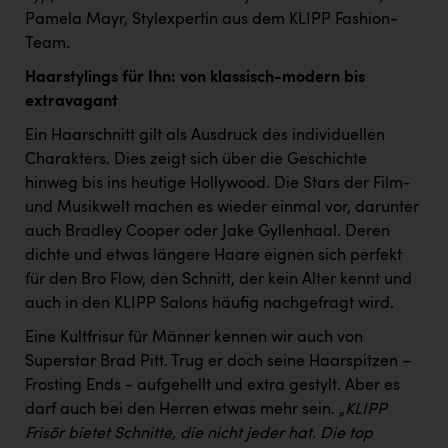
TCL
Pamela Mayr, Stylexpertin aus dem KLIPP Fashion-
TGW Logistics
Team.
Haarstylings für Ihn: von klassisch-modern bis
TRAILOMAT & Cycling Austria
extravagant
VERITAS
Ein Haarschnitt gilt als Ausdruck des individuellen
Vier Diamanten
Charakters. Dies zeigt sich über die Geschichte
hinweg bis ins heutige Hollywood. Die Stars der Film-
Vorlagenportal
und Musikwelt machen es wieder einmal vor, darunter
Wir besiegen Krebs
auch Bradley Cooper oder Jake Gyllenhaal. Deren
dichte und etwas längere Haare eignen sich perfekt
Wirtschaftskammer OÖ
für den Bro Flow, den Schnitt, der kein Alter kennt und
ZGONC
auch in den KLIPP Salons häufig nachgefragt wird.
Eine Kultfrisur für Männer kennen wir auch von
ZULuft - Zukunft Luft Austria
Superstar Brad Pitt. Trug er doch seine Haarspitzen –
z.l.ö.
Frosting Ends - aufgehellt und extra gestylt. Aber es
darf auch bei den Herren etwas mehr sein. „
KLIPP
Österreichisches Hebammengremium
Frisör bietet Schnitte, die nicht jeder hat. Die top