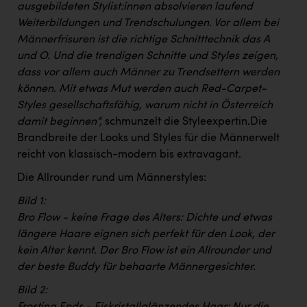
Wirtschaftskammer OÖ Energiehandel
ausgebildeten Stylist:innen absolvieren laufend
Weiterbildungen und Trendschulungen. Vor allem bei
Dopgas
Männerfrisuren ist die richtige Schnitttechnik das A
kunden basics
und O. Und die trendigen Schnitte und Styles zeigen,
dass vor allem auch Männer zu Trendsettern werden
kontakt
können. Mit etwas Mut werden auch Red-Carpet-
Styles gesellschaftsfähig, warum nicht in Österreich
damit beginnen“,
schmunzelt die Styleexpertin.Die
Brandbreite der Looks und Styles für die Männerwelt
reicht von klassisch-modern bis extravagant.
Die Allrounder rund um Männerstyles:
Bild 1:
Bro Flow - keine Frage des Alters: Dichte und etwas
längere Haare eignen sich perfekt für den Look, der
kein Alter kennt. Der Bro Flow ist ein Allrounder und
der beste Buddy für behaarte Männergesichter.
Bild 2:
Frosting Ends - Eiskristallglänzendes Haar: Nur die