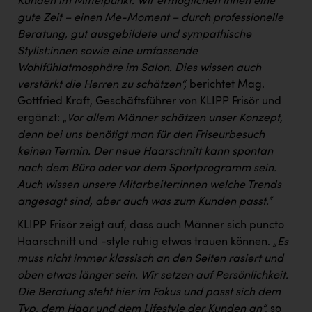
Kunden im Mittelpunkt. Wir ermöglichen ihnen eine
PEZ
gute Zeit – einen Me-Moment – durch professionelle
PÜSPÖK
Beratung, gut ausgebildete und sympathische
Stylist:innen sowie eine umfassende
REMAX
Wohlfühlatmosphäre im Salon. Dies wissen auch
RE/MAX Welcome
verstärkt die Herren zu schätzen“,
berichtet Mag.
Gottfried Kraft, Geschäftsführer von KLIPP Frisör und
Resch&Frisch
ergänzt: „
Vor allem Männer schätzen unser Konzept,
denn bei uns benötigt man für den Friseurbesuch
RUBBLE MASTER
keinen Termin. Der neue Haarschnitt kann spontan
Ruderclub Wels
nach dem Büro oder vor dem Sportprogramm sein.
Auch wissen unsere Mitarbeiter:innen welche Trends
SCRI - Salzburg Cancer Research Institute
angesagt sind, aber auch was zum Kunden passt.“
SCHMACHTL GmbH
KLIPP Frisör zeigt auf, dass auch Männer sich puncto
Schwingshandl - automation technology gmbh
Haarschnitt und -style ruhig etwas trauen können.
„Es
muss nicht immer klassisch an den Seiten rasiert und
Seher + Partner
oben etwas länger sein. Wir setzen auf Persönlichkeit.
Smurfit Westrock Nettingsdorf
Die Beratung steht hier im Fokus und passt sich dem
Typ, dem Haar und dem Lifestyle der Kunden an“,
so