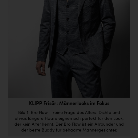
Doppler Gruppe
ERLUS AG
everfield
Firmenradl
Fristads Austria
HIG Infomotion Group
IFE Austria GmbH
Immotech
INTERSPAR
KLIPP Frisör: Männerlooks im Fokus
INTERSPORT Austria
Bild 1: Bro Flow - keine Frage des Alters: Dichte und
etwas längere Haare eignen sich perfekt für den Look,
Jesolo
der kein Alter kennt. Der Bro Flow ist ein Allrounder und
der beste Buddy für behaarte Männergesichter.
Jane Goodall Institute Austria