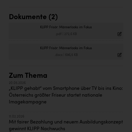
Dokumente (2)
KLIPP Frisör: Männerlooks im Fokus
.pdf
|
272,6 KB
KLIPP Frisör: Männerlooks im Fokus
.docx
|
696,5 KB
Zum Thema
20.05.2026
„KLIPP gehabt“ vom Smartphone über TV bis ins Kino:
Österreichs größter Friseur startet nationale
Imagekampagne
11.02.2026
Mit fairer Bezahlung und neuem Ausbildungskonzept
gewinnt KLIPP Nachwuchs