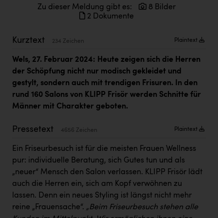
Kärcher
Zu dieser Meldung gibt es:
8 Bilder
2 Dokumente
Karin Liedl
Kurztext
Plaintext
234 Zeichen
KEBA
Wels, 27. Februar 2024:
Heute zeigen sich die Herren
KIWI Kinderwunsch Institut Dr. Loimer
der Schöpfung nicht nur modisch gekleidet und
KLIPP Frisör
gestylt, sondern auch mit trendigen Frisuren. In den
rund 160 Salons von KLIPP Frisör werden Schnitte für
Kleider Bauer
Männer mit Charakter geboten.
Kremsmüller Anlagenbau GmbH
Pressetext
Plaintext
4656 Zeichen
Maximarkt
Ein Friseurbesuch ist für die meisten Frauen Wellness
Oldtimer Raststationen und Motorhotels
pur: individuelle Beratung, sich Gutes tun und als
Österreichischer Kachelofenverband
„neuer“ Mensch den Salon verlassen. KLIPP Frisör lädt
auch die Herren ein, sich am Kopf verwöhnen zu
Orlen
lassen. Denn ein neues Styling ist längst nicht mehr
Passage Linz
reine „Frauensache“.
„Beim Friseurbesuch stehen alle