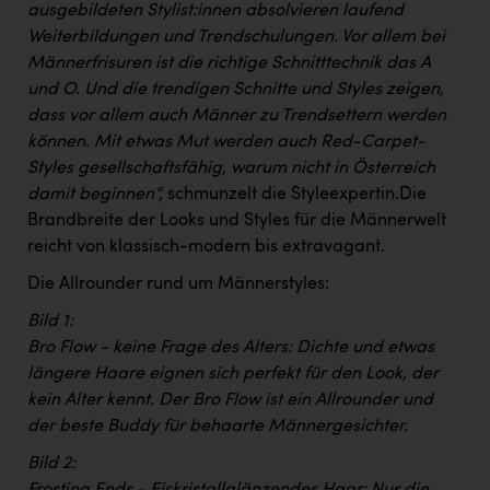
Wirtschaftskammer OÖ Energiehandel
ausgebildeten Stylist:innen absolvieren laufend
Weiterbildungen und Trendschulungen. Vor allem bei
Dopgas
Männerfrisuren ist die richtige Schnitttechnik das A
kunden basics
und O. Und die trendigen Schnitte und Styles zeigen,
dass vor allem auch Männer zu Trendsettern werden
kontakt
können. Mit etwas Mut werden auch Red-Carpet-
Styles gesellschaftsfähig, warum nicht in Österreich
damit beginnen“,
schmunzelt die Styleexpertin.Die
Brandbreite der Looks und Styles für die Männerwelt
reicht von klassisch-modern bis extravagant.
Die Allrounder rund um Männerstyles:
Bild 1:
Bro Flow - keine Frage des Alters: Dichte und etwas
längere Haare eignen sich perfekt für den Look, der
kein Alter kennt. Der Bro Flow ist ein Allrounder und
der beste Buddy für behaarte Männergesichter.
Bild 2:
Frosting Ends - Eiskristallglänzendes Haar: Nur die