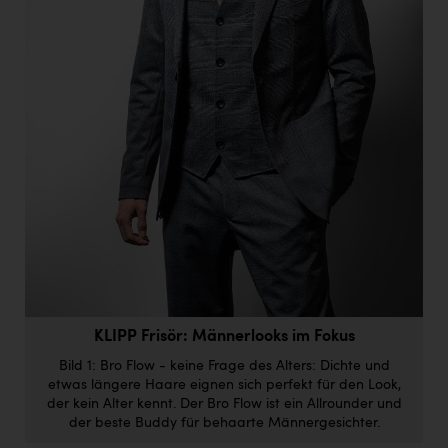
Doppler Gruppe
ERLUS AG
everfield
Firmenradl
Fristads Austria
HIG Infomotion Group
IFE Austria GmbH
Immotech
INTERSPAR
KLIPP Frisör: Männerlooks im Fokus
INTERSPORT Austria
Bild 1: Bro Flow - keine Frage des Alters: Dichte und
etwas längere Haare eignen sich perfekt für den Look,
Jesolo
der kein Alter kennt. Der Bro Flow ist ein Allrounder und
der beste Buddy für behaarte Männergesichter.
Jane Goodall Institute Austria