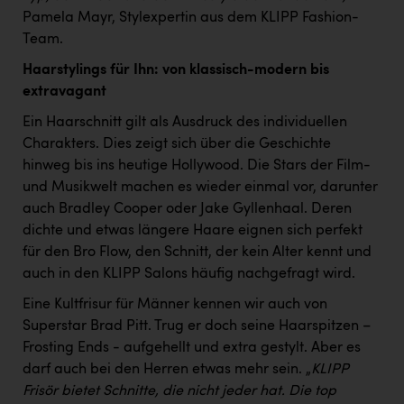
TCL
Pamela Mayr, Stylexpertin aus dem KLIPP Fashion-
TGW Logistics
Team.
Haarstylings für Ihn: von klassisch-modern bis
TRAILOMAT & Cycling Austria
extravagant
VERITAS
Ein Haarschnitt gilt als Ausdruck des individuellen
Vier Diamanten
Charakters. Dies zeigt sich über die Geschichte
hinweg bis ins heutige Hollywood. Die Stars der Film-
Vorlagenportal
und Musikwelt machen es wieder einmal vor, darunter
Wir besiegen Krebs
auch Bradley Cooper oder Jake Gyllenhaal. Deren
dichte und etwas längere Haare eignen sich perfekt
Wirtschaftskammer OÖ
für den Bro Flow, den Schnitt, der kein Alter kennt und
ZGONC
auch in den KLIPP Salons häufig nachgefragt wird.
Eine Kultfrisur für Männer kennen wir auch von
ZULuft - Zukunft Luft Austria
Superstar Brad Pitt. Trug er doch seine Haarspitzen –
z.l.ö.
Frosting Ends - aufgehellt und extra gestylt. Aber es
darf auch bei den Herren etwas mehr sein. „
KLIPP
Österreichisches Hebammengremium
Frisör bietet Schnitte, die nicht jeder hat. Die top