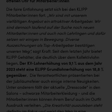
offenen Ohr für Mitarbeiter:innen
Die faire Entlohnung setzt sich bei den KLIPP
Mitarbeiter:innen fort.
„Wir sind mit unserem
vielfältigen Angebot ein attraktiver Arbeitgeber. Wir
sind dennoch laufend auf der Suche nach neuen
Mitarbeiter:innen und auch nach Lehrlingen und dafür
setzen wir einiges in Bewegung. Diverse
Auszeichnungen als Top-Arbeitgeber bestätigen
unseren Weg“,
sagt Kraft. Seit dem letzten Jahr bietet
KLIPP Gehälter, die deutlich über dem Kollektivlohn
liegen
.
Der KV-Lohnerhöhung von 9,1 % aus dem Jahr
2023 steht eine KLIPP Grundlohnerhöhung von 18,8 %
gegenüber
. Die Verantwortlichen präsentierten bei
der Jubiläumsfeier auch einige interne Neuigkeiten.
Unter anderem fällt der aktuelle „Dresscode“ in den
Salons – schwarze Mitarbeiterkleidung - und die
Mitarbeiter:innen können ihrem Beruf auch im Outfit
Ausdruck verleihen.
„Die Kreativität auszuleben steht
definitiv im Fokus und weist den Weg in eine