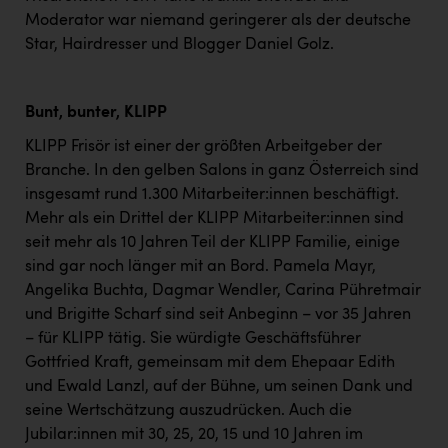
TCL
Moderator war niemand geringerer als der deutsche
TGW Logistics
Star, Hairdresser und Blogger Daniel Golz.
TRAILOMAT & Cycling Austria
Bunt, bunter, KLIPP
VERITAS
KLIPP Frisör ist einer der größten Arbeitgeber der
Vier Diamanten
Branche. In den gelben Salons in ganz Österreich sind
Vorlagenportal
insgesamt rund 1.300 Mitarbeiter:innen beschäftigt.
Mehr als ein Drittel der KLIPP Mitarbeiter:innen sind
Wir besiegen Krebs
seit mehr als 10 Jahren Teil der KLIPP Familie, einige
Wirtschaftskammer OÖ
sind gar noch länger mit an Bord. Pamela Mayr,
Angelika Buchta, Dagmar Wendler, Carina Pühretmair
ZGONC
und Brigitte Scharf sind seit Anbeginn – vor 35 Jahren
ZULuft - Zukunft Luft Austria
– für KLIPP tätig. Sie würdigte Geschäftsführer
Gottfried Kraft, gemeinsam mit dem Ehepaar Edith
z.l.ö.
und Ewald Lanzl, auf der Bühne, um seinen Dank und
seine Wertschätzung auszudrücken. Auch die
Österreichisches Hebammengremium
Jubilar:innen mit 30, 25, 20, 15 und 10 Jahren im