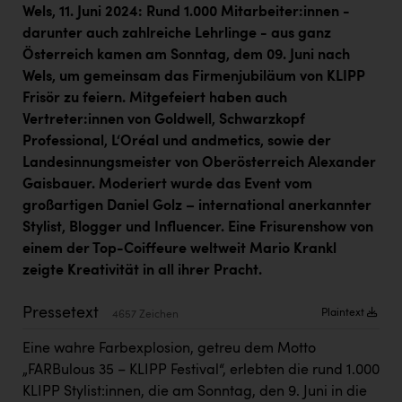
Kärcher
Wels, 11. Juni 2024: Rund 1.000 Mitarbeiter:innen -
darunter auch zahlreiche Lehrlinge - aus ganz
Karin Liedl
Österreich kamen am Sonntag, dem 09. Juni nach
Wels, um gemeinsam das Firmenjubiläum von KLIPP
KEBA
Frisör zu feiern. Mitgefeiert haben auch
KIWI Kinderwunsch Institut Dr. Loimer
Vertreter:innen von Goldwell, Schwarzkopf
Professional, L‘Oréal und andmetics, sowie der
KLIPP Frisör
Landesinnungsmeister von Oberösterreich Alexander
Kleider Bauer
Gaisbauer. Moderiert wurde das Event vom
großartigen Daniel Golz – international anerkannter
Kremsmüller Anlagenbau GmbH
Stylist, Blogger und Influencer. Eine Frisurenshow von
Maximarkt
einem der Top-Coiffeure weltweit Mario Krankl
zeigte Kreativität in all ihrer Pracht.
Oldtimer Raststationen und Motorhotels
Österreichischer Kachelofenverband
Pressetext
Plaintext
4657 Zeichen
Orlen
Eine wahre Farbexplosion, getreu dem Motto
„FARBulous 35 – KLIPP Festival“, erlebten die rund 1.000
Passage Linz
KLIPP Stylist:innen, die am Sonntag, den 9. Juni in die