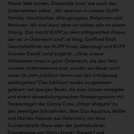
PEZ
Messe Wels kamen. Dresscode bunt, wie auch das
Unternehmen selbst.
„Wir vereinen in unserer KLIPP
PÜSPÖK
Familie, Geschlechter, Altersgruppen, Religionen und
REMAX
Nationen. Wir sind bunt, aber wir ziehen alle an einem
Strang. Das macht KLIPP zu dem erfolgreichen Friseur,
RE/MAX Welcome
der wir in Österreich sind“
, ist Mag. Gottfried Kraft,
Geschäftsführer von KLIPP Frisör, überzeugt und KLIPP
Resch&Frisch
Gründer Ewald Lanzl ergänzt:
„Ohne unsere
RUBBLE MASTER
Mitarbeiter:innen in ganz Österreich, die das Herz
unseres Unternehmens sind, würden wir heuer nicht
Ruderclub Wels
unser 35-Jahr-Jubiläum feiern und den Erfolgsweg
SCRI - Salzburg Cancer Research Institute
weitergehen!“
Das Jubiläum wurde ausgelassen
gefeiert: mit lässigen Beats, die zum Tanzen anregten
SCHMACHTL GmbH
und einem abwechslungsreichen Showprogramm mit
Schwingshandl - automation technology gmbh
Tanzeinlagen der Dance Crew „Urban Widgets“ zu
den jeweiligen Jahrzehnten, dem Duo Aquarius, Walter
Seher + Partner
und Marlies Holecek aus Österreich, mit ihrer
Smurfit Westrock Nettingsdorf
Tuchakrobatik-Show oder der spektakulären
Frisurenshow von Mario Krankl. Showact und