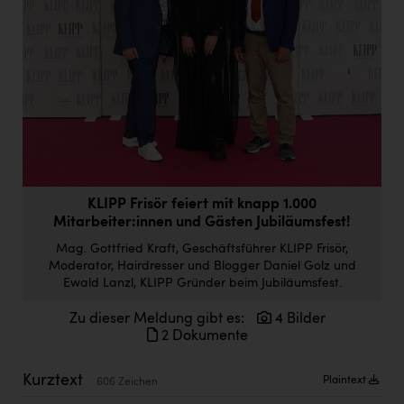
Doppler Gruppe
ERLUS AG
everfield
Firmenradl
Fristads Austria
HIG Infomotion Group
KLIPP Frisör feiert mit knapp 1.000
IFE Austria GmbH
Mitarbeiter:innen und Gästen Jubiläumsfest!
Immotech
Mag. Gottfried Kraft, Geschäftsführer KLIPP Frisör,
Moderator, Hairdresser und Blogger Daniel Golz und
INTERSPAR
Ewald Lanzl, KLIPP Gründer beim Jubiläumsfest.
INTERSPORT Austria
Zu dieser Meldung gibt es:
4 Bilder
2 Dokumente
Jesolo
Kurztext
Plaintext
Jane Goodall Institute Austria
606 Zeichen