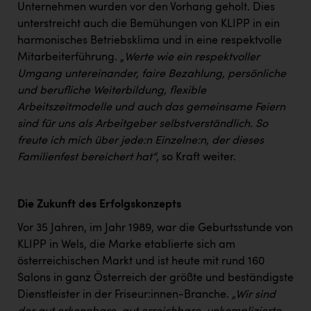
Wirtschaftskammer OÖ Energiehandel
Unternehmen wurden vor den Vorhang geholt. Dies
unterstreicht auch die Bemühungen von KLIPP in ein
Dopgas
harmonisches Betriebsklima und in eine respektvolle
kunden basics
Mitarbeiterführung. „
Werte wie ein respektvoller
Umgang untereinander, faire Bezahlung, persönliche
kontakt
und berufliche Weiterbildung, flexible
Arbeitszeitmodelle und auch das gemeinsame Feiern
sind für uns als Arbeitgeber selbstverständlich. So
freute ich mich über jede:n Einzelne:n, der dieses
Familienfest bereichert hat“
, so Kraft weiter.
Die Zukunft des Erfolgskonzepts
Vor 35 Jahren, im Jahr 1989, war die Geburtsstunde von
KLIPP in Wels, die Marke etablierte sich am
österreichischen Markt und ist heute mit rund 160
Salons in ganz Österreich der größte und beständigste
Dienstleister in der Friseur:innen-Branche.
„Wir sind