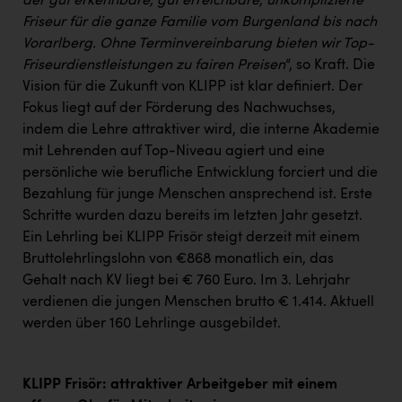
der gut erkennbare, gut erreichbare, unkomplizierte
Friseur für die ganze Familie vom Burgenland bis nach
Vorarlberg. Ohne Terminvereinbarung bieten wir Top-
Friseurdienstleistungen zu fairen Preisen
“, so Kraft. Die
Vision für die Zukunft von KLIPP ist klar definiert. Der
Fokus liegt auf der Förderung des Nachwuchses,
indem die Lehre attraktiver wird, die interne Akademie
mit Lehrenden auf Top-Niveau agiert und eine
persönliche wie berufliche Entwicklung forciert und die
Bezahlung für junge Menschen ansprechend ist. Erste
Schritte wurden dazu bereits im letzten Jahr gesetzt.
Ein Lehrling bei KLIPP Frisör steigt derzeit mit einem
Bruttolehrlingslohn von €868 monatlich ein, das
Gehalt nach KV liegt bei € 760 Euro. Im 3. Lehrjahr
verdienen die jungen Menschen brutto € 1.414. Aktuell
werden über 160 Lehrlinge ausgebildet.
KLIPP Frisör: attraktiver Arbeitgeber mit einem