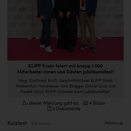
Doppler Gruppe
ERLUS AG
everfield
Firmenradl
Fristads Austria
HIG Infomotion Group
KLIPP Frisör feiert mit knapp 1.000
IFE Austria GmbH
Mitarbeiter:innen und Gästen Jubiläumsfest!
Immotech
Mag. Gottfried Kraft, Geschäftsführer KLIPP Frisör,
Moderator, Hairdresser und Blogger Daniel Golz und
INTERSPAR
Ewald Lanzl, KLIPP Gründer beim Jubiläumsfest.
INTERSPORT Austria
Zu dieser Meldung gibt es:
4 Bilder
2 Dokumente
Jesolo
Kurztext
Plaintext
Jane Goodall Institute Austria
606 Zeichen