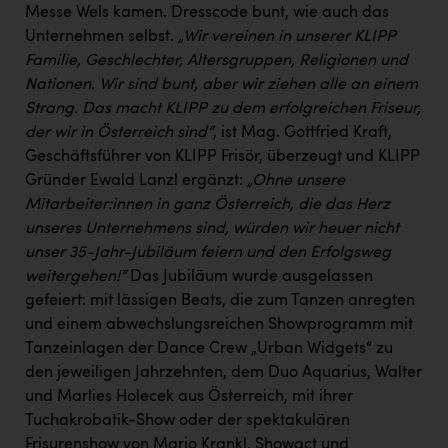
PEZ
Messe Wels kamen. Dresscode bunt, wie auch das
Unternehmen selbst.
„Wir vereinen in unserer KLIPP
PÜSPÖK
Familie, Geschlechter, Altersgruppen, Religionen und
REMAX
Nationen. Wir sind bunt, aber wir ziehen alle an einem
Strang. Das macht KLIPP zu dem erfolgreichen Friseur,
RE/MAX Welcome
der wir in Österreich sind“
, ist Mag. Gottfried Kraft,
Geschäftsführer von KLIPP Frisör, überzeugt und KLIPP
Resch&Frisch
Gründer Ewald Lanzl ergänzt:
„Ohne unsere
RUBBLE MASTER
Mitarbeiter:innen in ganz Österreich, die das Herz
unseres Unternehmens sind, würden wir heuer nicht
Ruderclub Wels
unser 35-Jahr-Jubiläum feiern und den Erfolgsweg
SCRI - Salzburg Cancer Research Institute
weitergehen!“
Das Jubiläum wurde ausgelassen
gefeiert: mit lässigen Beats, die zum Tanzen anregten
SCHMACHTL GmbH
und einem abwechslungsreichen Showprogramm mit
Schwingshandl - automation technology gmbh
Tanzeinlagen der Dance Crew „Urban Widgets“ zu
den jeweiligen Jahrzehnten, dem Duo Aquarius, Walter
Seher + Partner
und Marlies Holecek aus Österreich, mit ihrer
Smurfit Westrock Nettingsdorf
Tuchakrobatik-Show oder der spektakulären
Frisurenshow von Mario Krankl. Showact und