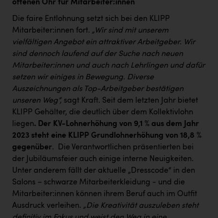
offenen Ohr für Mitarbeiter:innen
Die faire Entlohnung setzt sich bei den KLIPP
Mitarbeiter:innen fort.
„Wir sind mit unserem
vielfältigen Angebot ein attraktiver Arbeitgeber. Wir
sind dennoch laufend auf der Suche nach neuen
Mitarbeiter:innen und auch nach Lehrlingen und dafür
setzen wir einiges in Bewegung. Diverse
Auszeichnungen als Top-Arbeitgeber bestätigen
unseren Weg“,
sagt Kraft. Seit dem letzten Jahr bietet
KLIPP Gehälter, die deutlich über dem Kollektivlohn
liegen
.
Der KV-Lohnerhöhung von 9,1 % aus dem Jahr
2023 steht eine KLIPP Grundlohnerhöhung von 18,8 %
gegenüber
. Die Verantwortlichen präsentierten bei
der Jubiläumsfeier auch einige interne Neuigkeiten.
Unter anderem fällt der aktuelle „Dresscode“ in den
Salons – schwarze Mitarbeiterkleidung - und die
Mitarbeiter:innen können ihrem Beruf auch im Outfit
Ausdruck verleihen.
„Die Kreativität auszuleben steht
definitiv im Fokus und weist den Weg in eine