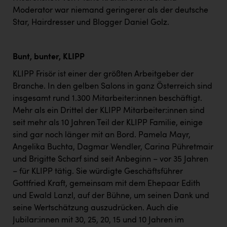
TCL
Moderator war niemand geringerer als der deutsche
TGW Logistics
Star, Hairdresser und Blogger Daniel Golz.
TRAILOMAT & Cycling Austria
Bunt, bunter, KLIPP
VERITAS
KLIPP Frisör ist einer der größten Arbeitgeber der
Vier Diamanten
Branche. In den gelben Salons in ganz Österreich sind
Vorlagenportal
insgesamt rund 1.300 Mitarbeiter:innen beschäftigt.
Mehr als ein Drittel der KLIPP Mitarbeiter:innen sind
Wir besiegen Krebs
seit mehr als 10 Jahren Teil der KLIPP Familie, einige
Wirtschaftskammer OÖ
sind gar noch länger mit an Bord. Pamela Mayr,
Angelika Buchta, Dagmar Wendler, Carina Pühretmair
ZGONC
und Brigitte Scharf sind seit Anbeginn – vor 35 Jahren
ZULuft - Zukunft Luft Austria
– für KLIPP tätig. Sie würdigte Geschäftsführer
Gottfried Kraft, gemeinsam mit dem Ehepaar Edith
z.l.ö.
und Ewald Lanzl, auf der Bühne, um seinen Dank und
seine Wertschätzung auszudrücken. Auch die
Österreichisches Hebammengremium
Jubilar:innen mit 30, 25, 20, 15 und 10 Jahren im