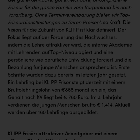
der gut erkennbare, gut erreichbare, unkomplizierte
Friseur für die ganze Familie vom Burgenland bis nach
Vorarlberg. Ohne Terminvereinbarung bieten wir Top-
Friseurdienstleistungen zu fairen Preisen
“, so Kraft. Die
Vision für die Zukunft von KLIPP ist klar definiert. Der
Fokus liegt auf der Förderung des Nachwuchses,
indem die Lehre attraktiver wird, die interne Akademie
mit Lehrenden auf Top-Niveau agiert und eine
persönliche wie berufliche Entwicklung forciert und die
Bezahlung für junge Menschen ansprechend ist. Erste
Schritte wurden dazu bereits im letzten Jahr gesetzt.
Ein Lehrling bei KLIPP Frisör steigt derzeit mit einem
Bruttolehrlingslohn von €868 monatlich ein, das
Gehalt nach KV liegt bei € 760 Euro. Im 3. Lehrjahr
verdienen die jungen Menschen brutto € 1.414. Aktuell
werden über 160 Lehrlinge ausgebildet.
KLIPP Frisör: attraktiver Arbeitgeber mit einem