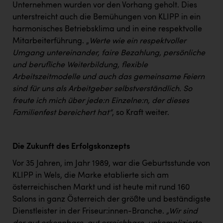
Wirtschaftskammer OÖ Energiehandel
Unternehmen wurden vor den Vorhang geholt. Dies
unterstreicht auch die Bemühungen von KLIPP in ein
Dopgas
harmonisches Betriebsklima und in eine respektvolle
kunden basics
Mitarbeiterführung. „
Werte wie ein respektvoller
Umgang untereinander, faire Bezahlung, persönliche
kontakt
und berufliche Weiterbildung, flexible
Arbeitszeitmodelle und auch das gemeinsame Feiern
sind für uns als Arbeitgeber selbstverständlich. So
freute ich mich über jede:n Einzelne:n, der dieses
Familienfest bereichert hat“
, so Kraft weiter.
Die Zukunft des Erfolgskonzepts
Vor 35 Jahren, im Jahr 1989, war die Geburtsstunde von
KLIPP in Wels, die Marke etablierte sich am
österreichischen Markt und ist heute mit rund 160
Salons in ganz Österreich der größte und beständigste
Dienstleister in der Friseur:innen-Branche.
„Wir sind