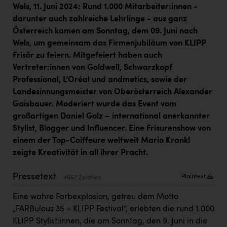
Kärcher
Wels, 11. Juni 2024: Rund 1.000 Mitarbeiter:innen -
darunter auch zahlreiche Lehrlinge - aus ganz
Karin Liedl
Österreich kamen am Sonntag, dem 09. Juni nach
Wels, um gemeinsam das Firmenjubiläum von KLIPP
KEBA
Frisör zu feiern. Mitgefeiert haben auch
KIWI Kinderwunsch Institut Dr. Loimer
Vertreter:innen von Goldwell, Schwarzkopf
Professional, L‘Oréal und andmetics, sowie der
KLIPP Frisör
Landesinnungsmeister von Oberösterreich Alexander
Kleider Bauer
Gaisbauer. Moderiert wurde das Event vom
großartigen Daniel Golz – international anerkannter
Kremsmüller Anlagenbau GmbH
Stylist, Blogger und Influencer. Eine Frisurenshow von
Maximarkt
einem der Top-Coiffeure weltweit Mario Krankl
zeigte Kreativität in all ihrer Pracht.
Oldtimer Raststationen und Motorhotels
Österreichischer Kachelofenverband
Pressetext
Plaintext
4657 Zeichen
Orlen
Eine wahre Farbexplosion, getreu dem Motto
„FARBulous 35 – KLIPP Festival“, erlebten die rund 1.000
Passage Linz
KLIPP Stylist:innen, die am Sonntag, den 9. Juni in die