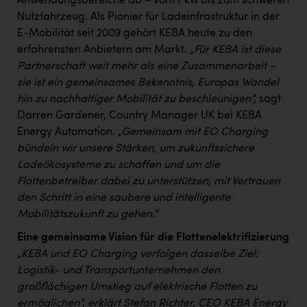
Anwendungsbereiche ab – vom Pkw bis zum schweren
Wirtschaftskammer OÖ Energiehandel
Nutzfahrzeug. Als Pionier für Ladeinfrastruktur in der
Dopgas
E-Mobilität seit 2009 gehört KEBA heute zu den
erfahrensten Anbietern am Markt.
„Für KEBA ist diese
kunden basics
Partnerschaft weit mehr als eine Zusammenarbeit –
sie ist ein gemeinsames Bekenntnis, Europas Wandel
kontakt
hin zu nachhaltiger Mobilität zu beschleunigen“,
sagt
Darren Gardener, Country Manager UK bei KEBA
Energy Automation.
„Gemeinsam mit EO Charging
bündeln wir unsere Stärken, um zukunftssichere
Ladeökosysteme zu schaffen und um die
Flottenbetreiber dabei zu unterstützen, mit Vertrauen
den Schritt in eine saubere und intelligente
Mobilitätszukunft zu gehen.“
Eine gemeinsame Vision für die Flottenelektrifizierung
„KEBA und EO Charging verfolgen dasselbe Ziel:
Logistik- und Transportunternehmen den
großflächigen Umstieg auf elektrische Flotten zu
ermöglichen“, erklärt Stefan Richter, CEO KEBA Energy