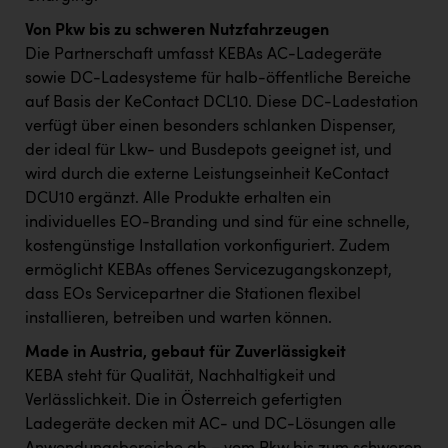
TCL
Von Pkw bis zu schweren Nutzfahrzeugen
TGW Logistics
Die Partnerschaft umfasst KEBAs AC-Ladegeräte
sowie DC-Ladesysteme für halb-öffentliche Bereiche
TRAILOMAT & Cycling Austria
auf Basis der KeContact DCL10. Diese DC-Ladestation
VERITAS
verfügt über einen besonders schlanken Dispenser,
der ideal für Lkw- und Busdepots geeignet ist, und
Vier Diamanten
wird durch die externe Leistungseinheit KeContact
Vorlagenportal
DCU10 ergänzt. Alle Produkte erhalten ein
individuelles EO-Branding und sind für eine schnelle,
Wir besiegen Krebs
kostengünstige Installation vorkonfiguriert. Zudem
Wirtschaftskammer OÖ
ermöglicht KEBAs offenes Servicezugangskonzept,
dass EOs Servicepartner die Stationen flexibel
ZGONC
installieren, betreiben und warten können.
ZULuft - Zukunft Luft Austria
Made in Austria, gebaut für Zuverlässigkeit
z.l.ö.
KEBA steht für Qualität, Nachhaltigkeit und
Verlässlichkeit. Die in Österreich gefertigten
Österreichisches Hebammengremium
Ladegeräte decken mit AC- und DC-Lösungen alle