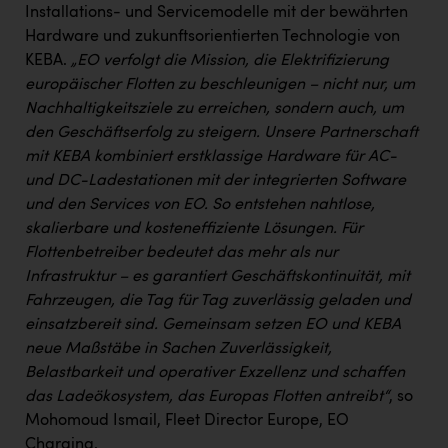
PEZ
Installations- und Servicemodelle mit der bewährten
Hardware und zukunftsorientierten Technologie von
PÜSPÖK
KEBA.
„EO verfolgt die Mission, die Elektrifizierung
REMAX
europäischer Flotten zu beschleunigen – nicht nur, um
Nachhaltigkeitsziele zu erreichen, sondern auch, um
RE/MAX Welcome
den Geschäftserfolg zu steigern. Unsere Partnerschaft
mit KEBA kombiniert erstklassige Hardware für AC-
Resch&Frisch
und DC-Ladestationen mit der integrierten Software
RUBBLE MASTER
und den Services von EO. So entstehen nahtlose,
skalierbare und kosteneffiziente Lösungen. Für
Ruderclub Wels
Flottenbetreiber bedeutet das mehr als nur
SCRI - Salzburg Cancer Research Institute
Infrastruktur – es garantiert Geschäftskontinuität, mit
Fahrzeugen, die Tag für Tag zuverlässig geladen und
SCHMACHTL GmbH
einsatzbereit sind. Gemeinsam setzen EO und KEBA
Schwingshandl - automation technology gmbh
neue Maßstäbe in Sachen Zuverlässigkeit,
Belastbarkeit und operativer Exzellenz und schaffen
Seher + Partner
das Ladeökosystem, das Europas Flotten antreibt“
, so
Smurfit Westrock Nettingsdorf
Mohomoud Ismail, Fleet Director Europe, EO
Charging.