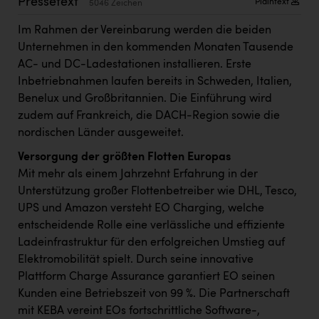
Pressetext
Plaintext
5046 Zeichen
Kärcher
Im Rahmen der Vereinbarung werden die beiden
Karin Liedl
Unternehmen in den kommenden Monaten Tausende
KEBA
AC- und DC-Ladestationen installieren. Erste
Inbetriebnahmen laufen bereits in Schweden, Italien,
KIWI Kinderwunsch Institut Dr. Loimer
Benelux und Großbritannien. Die Einführung wird
KLIPP Frisör
zudem auf Frankreich, die DACH-Region sowie die
nordischen Länder ausgeweitet.
Kleider Bauer
Versorgung der größten Flotten Europas
Kremsmüller Anlagenbau GmbH
Mit mehr als einem Jahrzehnt Erfahrung in der
Unterstützung großer Flottenbetreiber wie DHL, Tesco,
Maximarkt
UPS und Amazon versteht EO Charging, welche
Oldtimer Raststationen und Motorhotels
entscheidende Rolle eine verlässliche und effiziente
Ladeinfrastruktur für den erfolgreichen Umstieg auf
Österreichischer Kachelofenverband
Elektromobilität spielt. Durch seine innovative
Orlen
Plattform Charge Assurance garantiert EO seinen
Kunden eine Betriebszeit von 99 %. Die Partnerschaft
Passage Linz
mit KEBA vereint EOs fortschrittliche Software-,