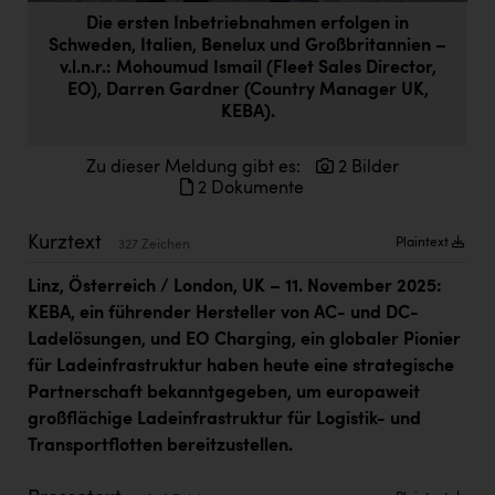
Doppler Gruppe
Die ersten Inbetriebnahmen erfolgen in
Schweden, Italien, Benelux und Großbritannien –
ERLUS AG
v.l.n.r.: Mohoumud Ismail (Fleet Sales Director,
EO), Darren Gardner (Country Manager UK,
everfield
KEBA).
Firmenradl
Zu dieser Meldung gibt es:
2 Bilder
Fristads Austria
2 Dokumente
HIG Infomotion Group
Kurztext
Plaintext
327 Zeichen
IFE Austria GmbH
Linz, Österreich / London, UK – 11. November 2025:
Immotech
KEBA, ein führender Hersteller von AC- und DC-
Ladelösungen, und EO Charging, ein globaler Pionier
INTERSPAR
für Ladeinfrastruktur haben heute eine strategische
INTERSPORT Austria
Partnerschaft bekanntgegeben, um europaweit
großflächige Ladeinfrastruktur für Logistik- und
Jesolo
Transportflotten bereitzustellen.
Jane Goodall Institute Austria