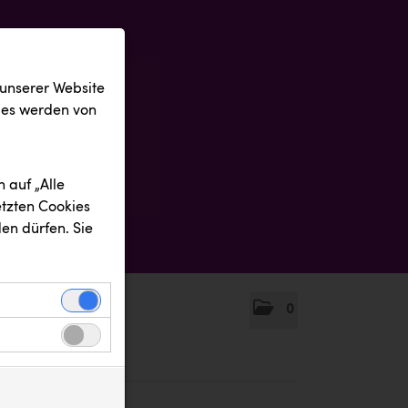
 unserer Website
ies werden von
 auf „Alle
etzten Cookies
en dürfen. Sie
0
einwandfreie
nbezogenen
n uns zu