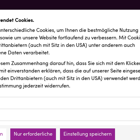
wendet Cookies.
nterschiedliche Cookies, um Ihnen die best­mögliche Nutzung
 sowie um unsere Website fortlaufend zu verbessern. Mit Cook
ittanbietern (auch mit Sitz in den USA) unter anderem auch
e Daten verarbeitet.
iesem Zusammenhang darauf hin, dass Sie sich mit dem Klicken
it ein­ver­standen erklären, dass die auf unserer Seite einges
den Drittanbietern (auch mit Sitz in den USA) verwendet werd
stimmung jederzeit widerrufen.
ookies ermöglichen grundlegende Funktionen und sind für die 
Website erforderlich. Diese Cookies speichern keine persone
ussendungen
KEBA
ies erfassen Informationen anonym. Diese Informationen helfe
den an keine Dritten übermittelt.
e unsere Besucher unsere Website nutzen.
en
Nur erforderliche
Einstellung speichern
mer der Website (Erstanbieter)