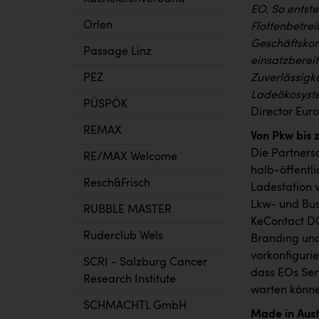
EO. So entste
Orlen
Flottenbetrei
Geschäftskon
Passage Linz
einsatzberei
Zuverlässigke
PEZ
Ladeökosyste
PÜSPÖK
Director Eur
REMAX
Von Pkw bis 
Die Partners
RE/MAX Welcome
halb-öffentl
Resch&Frisch
Ladestation 
Lkw- und Bus
RUBBLE MASTER
KeContact DC
Ruderclub Wels
Branding und 
vorkonfiguri
SCRI - Salzburg Cancer
dass EOs Serv
Research Institute
warten könne
SCHMACHTL GmbH
Made in Aust