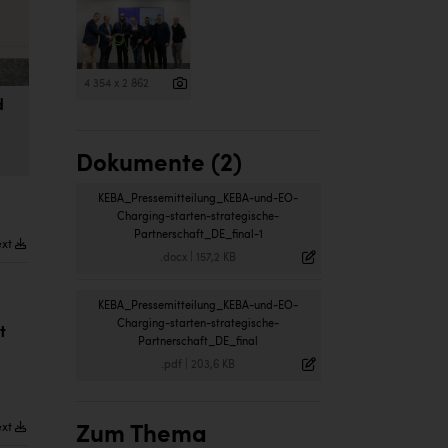
4 354 x 2 862
d
Dokumente (2)
KEBA_Pressemitteilung_KEBA-und-EO-
Charging-starten-strategische-
Partnerschaft_DE_final-1
ext
.docx
|
157,2 KB
KEBA_Pressemitteilung_KEBA-und-EO-
Charging-starten-strategische-
t
Partnerschaft_DE_final
.pdf
|
203,6 KB
ext
Zum Thema