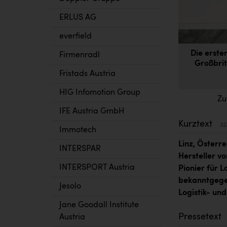
ERLUS AG
everfield
Die erste
Firmenradl
Großbrit
Fristads Austria
HIG Infomotion Group
Zu
IFE Austria GmbH
Kurztext
32
Immotech
Linz, Österr
INTERSPAR
Hersteller v
INTERSPORT Austria
Pionier für 
bekanntgegeb
Jesolo
Logistik- und
Jane Goodall Institute
Pressetext
Austria