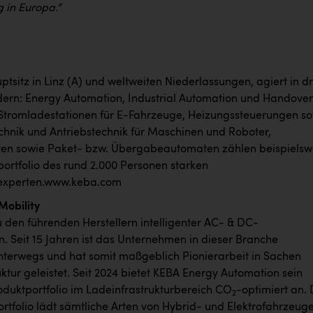
 in Europa.“
tsitz in Linz (A) und weltweiten Niederlassungen, agiert in dr
dern: Energy Automation, Industrial Automation und Handover
Stromladestationen für E-Fahrzeuge, Heizungssteuerungen s
echnik und Antriebstechnik für Maschinen und Roboter,
en sowie Paket- bzw. Übergabeautomaten zählen beispielsw
ortfolio des rund 2.000 Personen starken
xperten.
www.keba.com
Mobility
u den führenden Herstellern intelligenter AC- & DC-
. Seit 15 Jahren ist das Unternehmen in dieser Branche
unterwegs und hat somit maßgeblich Pionierarbeit in Sachen
ktur geleistet. Seit 2024 bietet KEBA Energy Automation sein
duktportfolio im Ladeinfrastrukturbereich CO
-optimiert an.
2
rtfolio lädt sämtliche Arten von Hybrid- und Elektrofahrzeug