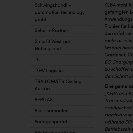
KEBA steht fü
Schwingshandl -
gefertigten 
automation technology
Anwendungsb
gmbh
Pionier für L
Seher + Partner
den erfahren
mehr als ein
Smurfit Westrock
Wandel hin z
Nettingsdorf
Gardener, C
TCL
EO Charging 
zu schaffen u
TGW Logistics
den Schritt i
TRAILOMAT & Cycling
Eine gemeinsa
Austria
„KEBA und EO
VERITAS
Transportunt
ermöglichen“
Vier Diamanten
Hardware set
Vorlagenportal
während EO di
Betriebszeit 