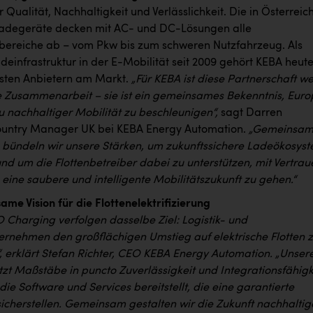
r Qualität, Nachhaltigkeit und Verlässlichkeit. Die in Österreic
Ladegeräte decken mit AC- und DC-Lösungen alle
ereiche ab – vom Pkw bis zum schweren Nutzfahrzeug. Als
adeinfrastruktur in der E-Mobilität seit 2009 gehört KEBA heut
sten Anbietern am Markt.
„Für KEBA ist diese Partnerschaft we
e Zusammenarbeit – sie ist ein gemeinsames Bekenntnis, Eur
u nachhaltiger Mobilität zu beschleunigen“,
sagt Darren
ountry Manager UK bei KEBA Energy Automation.
„Gemeinsam
bündeln wir unsere Stärken, um zukunftssichere Ladeökosys
nd um die Flottenbetreiber dabei zu unterstützen, mit Vertrau
n eine saubere und intelligente Mobilitätszukunft zu gehen.“
me Vision für die Flottenelektrifizierung
 Charging verfolgen dasselbe Ziel: Logistik- und
ernehmen den großflächigen Umstieg auf elektrische Flotten 
, erklärt Stefan Richter, CEO KEBA Energy Automation. „Unser
zt Maßstäbe in puncto Zuverlässigkeit und Integrationsfähigk
e Software und Services bereitstellt, die eine garantierte
sicherstellen. Gemeinsam gestalten wir die Zukunft nachhaltig