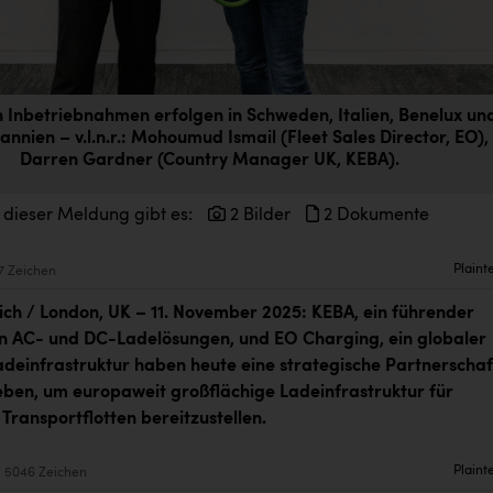
n Inbetriebnahmen erfolgen in Schweden, Italien, Benelux un
annien – v.l.n.r.: Mohoumud Ismail (Fleet Sales Director, EO),
Darren Gardner (Country Manager UK, KEBA).
 dieser Meldung gibt es:
2 Bilder
2 Dokumente
Plaint
7 Zeichen
eich / London, UK – 11. November 2025: KEBA, ein führender
on AC- und DC-Ladelösungen, und EO Charging, ein globaler
Ladeinfrastruktur haben heute eine strategische Partnerschaf
en, um europaweit großflächige Ladeinfrastruktur für
 Transportflotten bereitzustellen.
Plaint
5046 Zeichen