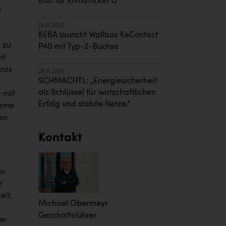
Etat für KlimaTicket Ö
h
19.01.2026
KEBA launcht Wallbox KeContact
e zu
P40 mit Typ-2-Buchse
it
opas
28.11.2025
SCHMACHTL: „Energiesicherheit
als Schlüssel für wirtschaftlichen
 mit
Erfolg und stabile Netze.“
teme
en
Kontakt
zu
e
eit,
Michael Obermeyr
Geschäftsführer
er