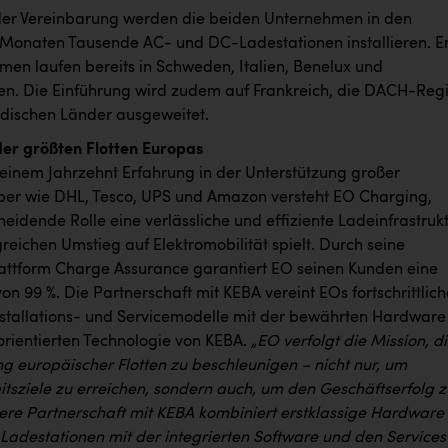
er Vereinbarung werden die beiden Unternehmen in den
naten Tausende AC- und DC-Ladestationen installieren. Er
men laufen bereits in Schweden, Italien, Benelux und
en. Die Einführung wird zudem auf Frankreich, die DACH-Reg
rdischen Länder ausgeweitet.
er größten Flotten Europas
 einem Jahrzehnt Erfahrung in der Unterstützung großer
iber wie DHL, Tesco, UPS und Amazon versteht EO Charging,
eidende Rolle eine verlässliche und effiziente Ladeinfrastruk
greichen Umstieg auf Elektromobilität spielt. Durch seine
lattform Charge Assurance garantiert EO seinen Kunden eine
von 99 %. Die Partnerschaft mit KEBA vereint EOs fortschrittlich
nstallations- und Servicemodelle mit der bewährten Hardware
orientierten Technologie von KEBA.
„EO verfolgt die Mission, d
ung europäischer Flotten zu beschleunigen – nicht nur, um
itsziele zu erreichen, sondern auch, um den Geschäftserfolg z
sere Partnerschaft mit KEBA kombiniert erstklassige Hardware 
adestationen mit der integrierten Software und den Services