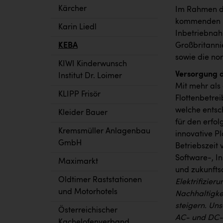
Kärcher
Im Rahmen d
kommenden Mo
Karin Liedl
Inbetriebnah
Großbritanni
KEBA
sowie die no
KIWI Kinderwunsch
Versorgung d
Institut Dr. Loimer
Mit mehr als
KLIPP Frisör
Flottenbetre
welche entsch
Kleider Bauer
für den erfol
Kremsmüller Anlagenbau
innovative P
GmbH
Betriebszeit 
Software-, I
Maximarkt
und zukunfts
Oldtimer Raststationen
Elektrifizier
und Motorhotels
Nachhaltigke
steigern. Un
Österreichischer
AC- und DC-L
Kachelofenverband