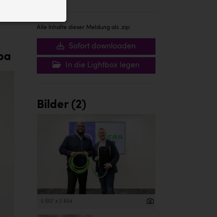
ID auf Ihrem
 der Website
Alle Inhalte dieser Meldung als .zip:
Sofort downloaden
opa
In die Lightbox legen
Bilder (2)
5 657 x 3 834