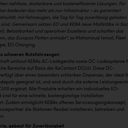
hen nahtlose, skalierbare und kosteneffiziente Lösungen. Für
ber bedeutet das mehr als nur Infrastruktur – es garantiert
tinuität, mit Fahrzeugen, die Tag für Tag zuverlässig geladen
t sind. Gemeinsam setzen EO und KEBA neue Maßstäbe in Sa
it, Belastbarkeit und operativer Exzellenz und schaffen das
m, das Europas Flotten antreibt“
, so Mohomoud Ismail, Fleet
ope, EO Charging.
zu schweren Nutzfahrzeugen
chaft umfasst KEBAs AC-Ladegeräte sowie DC-Ladesysteme f
iche Bereiche auf Basis der KeContact DCL10. Diese DC-
verfügt über einen besonders schlanken Dispenser, der ideal f
depots geeignet ist, und wird durch die externe Leistungseinh
U10 ergänzt. Alle Produkte erhalten ein individuelles EO-
sind für eine schnelle, kostengünstige Installation
ert. Zudem ermöglicht KEBAs offenes Servicezugangskonzept,
icepartner die Stationen flexibel installieren, betreiben und
n.
ria, gebaut für Zuverlässigkeit