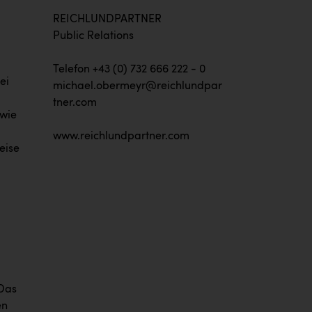
REICHLUNDPARTNER
Public Relations
Telefon +43 (0) 732 666 222 - 0
ei
michael.obermeyr@reichlundpar
tner.com
owie
www.reichlundpartner.com
eise
 Das
en