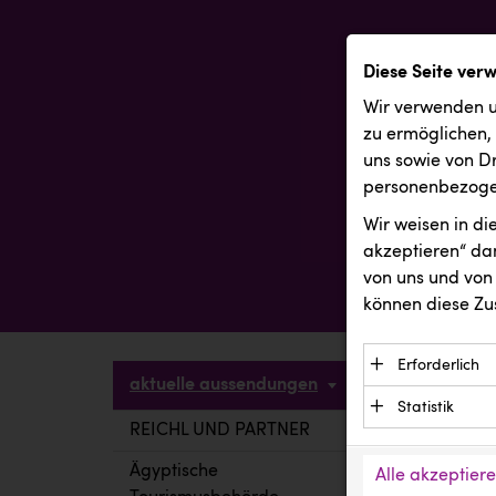
Diese Seite ver
Wir verwenden u
zu ermöglichen,
uns sowie von Dr
personenbezogen
Wir weisen in d
akzeptieren“ dam
von uns und von 
können diese Zu
Erforderlich
aktuelle aussendungen
Essenzielle C
Statistik
Funktion der 
REICHL UND PARTNER
aktuelle a
Statistik Cook
Daten und wer
verstehen, wi
Ägyptische
Alle akzeptier
Anbieter: Eigentü