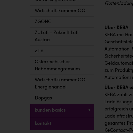
Wir besiegen Krebs
Flottenladung
Wirtschaftskammer OÖ
ZGONC
Über KEBA
ZULuft - Zukunft Luft
KEBA mit Haup
Austria
Geschäftsfel
Automation. 
z.l.ö.
Sicherheitst
Österreichisches
Geldautomat
Hebammengremium
zum Produktp
Automationse
Wirtschaftskammer OÖ
Energiehandel
Über KEBA e
KEBA zählt z
Dopgas
Ladelösungen
erfolgreich 
kunden basics
Ladeinfrastru
gesamtes Pro
kontakt
KeContact-Po