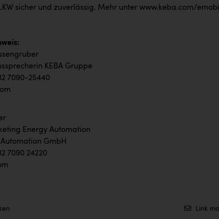
LKW sicher und zuverlässig. Mehr unter
www.keba.com/emobil
weis:
ssengruber
ssprecherin KEBA Gruppe
32 7090-25440
com
er
keting Energy Automation
 Automation GmbH
32 7090 24220
om
ken
Link ma