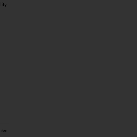
ity
ilen