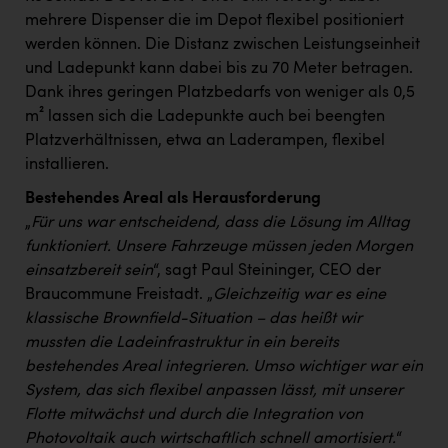
PEZ
mehrere Dispenser die im Depot flexibel positioniert
werden können. Die Distanz zwischen Leistungseinheit
PÜSPÖK
und Ladepunkt kann dabei bis zu 70 Meter betragen.
REMAX
Dank ihres geringen Platzbedarfs von weniger als 0,5
m² lassen sich die Ladepunkte auch bei beengten
RE/MAX Welcome
Platzverhältnissen, etwa an Laderampen, flexibel
Resch&Frisch
installieren.
RUBBLE MASTER
Bestehendes Areal als Herausforderung
„
Für uns war entscheidend, dass die Lösung im Alltag
Ruderclub Wels
funktioniert. Unsere Fahrzeuge müssen jeden Morgen
SCRI - Salzburg Cancer Research Institute
einsatzbereit sein
“, sagt Paul Steininger, CEO der
Braucommune Freistadt. „
Gleichzeitig war es eine
SCHMACHTL GmbH
klassische Brownfield-Situation – das heißt wir
Schwingshandl - automation technology gmbh
mussten die Ladeinfrastruktur in ein bereits
bestehendes Areal integrieren. Umso wichtiger war ein
Seher + Partner
System, das sich flexibel anpassen lässt, mit unserer
Flotte mitwächst und durch die Integration von
Smurfit Westrock Nettingsdorf
Photovoltaik auch wirtschaftlich schnell amortisiert.
“