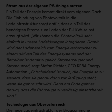
TCL
Strom aus der eigenen PV-Anlage nutzen
TGW Logistics
Ein Teil der Energie kommt direkt vom eigenen Dach.
Die Einbindung von Photovoltaik in die
TRAILOMAT & Cycling Austria
Ladeinfrastruktur sorgt dafür, dass ein Teil des
VERITAS
benötigten Stroms zum Laden der E-LKWs selbst
erzeugt wird. „Wir können die
Photovoltaik sehr
Vier Diamanten
einfach in unsere Ladelösungen integrieren. Damit
Vorlagenportal
wird der Ladebereich vom Energieverbraucher zu
einem aktiven Teil des Energiesystems und der
Wir besiegen Krebs
Betreiber ist damit zugleich Stromerzeuger und
Wirtschaftskammer OÖ
Stromnutzer
“, sagt Stefan Richter, CEO KEBA Energy
Automation.
„Entscheidend ist auch, die Energie so zu
ZGONC
steuern, dass sie genau dann zur Verfügung steht,
wenn sie gebraucht wird. Denn am Ende geht es
ZULuft - Zukunft Luft Austria
darum, dass die Fahrzeuge zuverlässig einsatzbereit
z.l.ö.
sind.“
Österreichisches Hebammengremium
Technologie aus Oberösterreich
Die neue Ladeinfrastruktur der Braucommune