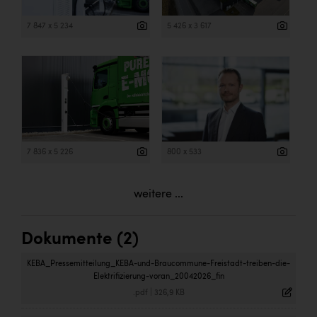
7 847 x 5 234
5 426 x 3 617
7 836 x 5 226
800 x 533
weitere ...
Dokumente (2)
KEBA_Pressemitteilung_KEBA-und-Braucommune-Freistadt-treiben-die-
Elektrifizierung-voran_20042026_fin
.pdf
|
326,9 KB