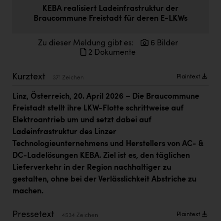
Doppler Gruppe
KEBA realisiert Ladeinfrastruktur der
Braucommune Freistadt für deren E-LKWs
ERLUS AG
Zu dieser Meldung gibt es:
6 Bilder
everfield
2 Dokumente
Firmenradl
Kurztext
Plaintext
371 Zeichen
Fristads Austria
Linz, Österreich, 20. April 2026 – Die Braucommune
HIG Infomotion Group
Freistadt stellt ihre LKW-Flotte schrittweise auf
IFE Austria GmbH
Elektroantrieb um und setzt dabei auf
Ladeinfrastruktur des Linzer
Immotech
Technologieunternehmens und Herstellers von AC- &
INTERSPAR
DC-Ladelösungen KEBA. Ziel ist es, den täglichen
Lieferverkehr in der Region nachhaltiger zu
INTERSPORT Austria
gestalten, ohne bei der Verlässlichkeit Abstriche zu
Jesolo
machen.
Jane Goodall Institute Austria
Pressetext
Plaintext
4534 Zeichen