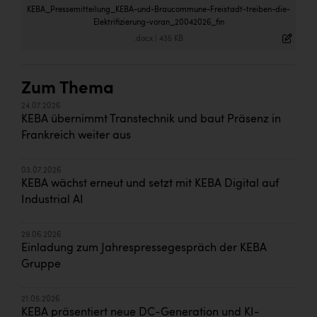
KEBA_Pressemitteilung_KEBA-und-Braucommune-Freistadt-treiben-die-
Elektrifizierung-voran_20042026_fin
.docx
|
435 KB
Zum Thema
24.07.2026
KEBA übernimmt Transtechnik und baut Präsenz in
Frankreich weiter aus
03.07.2026
KEBA wächst erneut und setzt mit KEBA Digital auf
Industrial AI
29.06.2026
Einladung zum Jahrespressegespräch der KEBA
Gruppe
21.05.2026
KEBA präsentiert neue DC-Generation und KI-