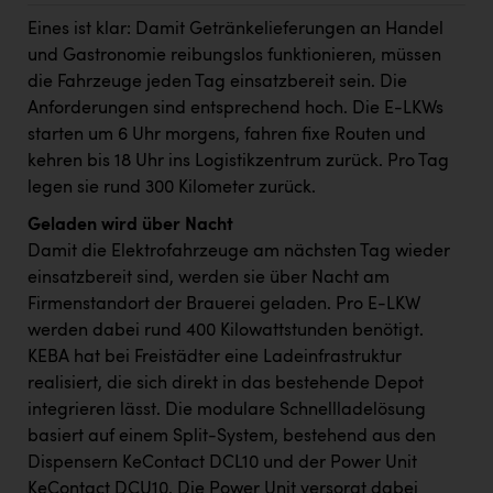
Kärcher
Eines ist klar: Damit Getränkelieferungen an Handel
Karin Liedl
und Gastronomie reibungslos funktionieren, müssen
die Fahrzeuge jeden Tag einsatzbereit sein. Die
KEBA
Anforderungen sind entsprechend hoch. Die E-LKWs
starten um 6 Uhr morgens, fahren fixe Routen und
KIWI Kinderwunsch Institut Dr. Loimer
kehren bis 18 Uhr ins Logistikzentrum zurück. Pro Tag
KLIPP Frisör
legen sie rund 300 Kilometer zurück.
Kleider Bauer
Geladen wird über Nacht
Damit die Elektrofahrzeuge am nächsten Tag wieder
Kremsmüller Anlagenbau GmbH
einsatzbereit sind, werden sie über Nacht am
Maximarkt
Firmenstandort der Brauerei geladen. Pro E-LKW
werden dabei rund 400 Kilowattstunden benötigt.
Oldtimer Raststationen und Motorhotels
KEBA hat bei Freistädter eine Ladeinfrastruktur
Österreichischer Kachelofenverband
realisiert, die sich direkt in das bestehende Depot
integrieren lässt. Die modulare Schnellladelösung
Orlen
basiert auf einem Split-System, bestehend aus den
Passage Linz
Dispensern KeContact DCL10 und der Power Unit
KeContact DCU10. Die Power Unit versorgt dabei