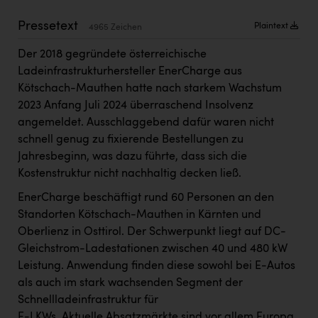
Kärcher
Pressetext
Plaintext
4965 Zeichen
Karin Liedl
Der 2018 gegründete österreichische
KEBA
Ladeinfrastrukturhersteller EnerCharge aus
KIWI Kinderwunsch Institut Dr. Loimer
Kötschach-Mauthen hatte nach starkem Wachstum
2023 Anfang Juli 2024 überraschend Insolvenz
KLIPP Frisör
angemeldet. Ausschlaggebend dafür waren nicht
schnell genug zu fixierende Bestellungen zu
Kleider Bauer
Jahresbeginn, was dazu führte, dass sich die
Kremsmüller Anlagenbau GmbH
Kostenstruktur nicht nachhaltig decken ließ.
Maximarkt
EnerCharge beschäftigt rund 60 Personen an den
Standorten Kötschach-Mauthen in Kärnten und
Oldtimer Raststationen und Motorhotels
Oberlienz in Osttirol. Der Schwerpunkt liegt auf DC-
Österreichischer Kachelofenverband
Gleichstrom-Ladestationen zwischen 40 und 480 kW
Leistung. Anwendung finden diese sowohl bei E-Autos
Orlen
als auch im stark wachsenden Segment der
Passage Linz
Schnellladeinfrastruktur für
E-LKWs. Aktuelle Absatzmärkte sind vor allem Europa