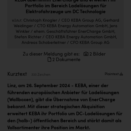
KEBA übernimmt EnerCharge und erweitert ihr
Doppler Gruppe
Portfolio im Bereich Ladelösungen für
Elektrofahrzeuge um DC Technologie
ERLUS AG
v.l.n.r: Christoph Knogler / CEO KEBA Group AG, Gerhard
Weidinger / CTO KEBA Energy Automation GmbH, Jens
everfield
Winkler / ehem. Geschäftsführer EnerCharge GmbH,
Firmenradl
Stefan Richter / CEO KEBA Energy Automation GmbH,
Andreas Schoberleitner / CFO KEBA Group AG
Fristads Austria
Zu dieser Meldung gibt es:
2 Bilder
HIG Infomotion Group
2 Dokumente
IFE Austria GmbH
Kurztext
Plaintext
333 Zeichen
Immotech
Linz, am 26. September 2024 - KEBA, einer der
INTERSPAR
führenden europäischen Anbieter für Ladelösungen
(Wallboxen), gibt die Übernahme von EnerCharge
INTERSPORT Austria
bekannt. Mit dieser strategischen Akquisition
Jesolo
erweitert KEBA ihr Portfolio um DC-Ladelösungen für
den (halb-) öffentlichen Bereich und stärkt damit als
Jane Goodall Institute Austria
Vollsortimenter ihre Position im Markt.