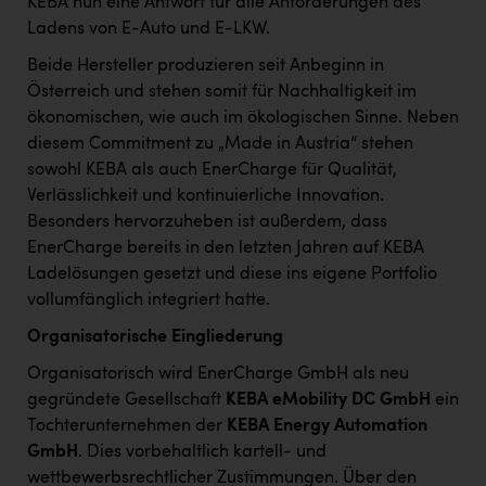
KEBA nun eine Antwort für alle Anforderungen des
TCL
Ladens von E-Auto und E-LKW.
TGW Logistics
Beide Hersteller produzieren seit Anbeginn in
TRAILOMAT & Cycling Austria
Österreich und stehen somit für Nachhaltigkeit im
ökonomischen, wie auch im ökologischen Sinne. Neben
VERITAS
diesem Commitment zu „Made in Austria“ stehen
Vier Diamanten
sowohl KEBA als auch EnerCharge für Qualität,
Verlässlichkeit und kontinuierliche Innovation.
Vorlagenportal
Besonders hervorzuheben ist außerdem, dass
Wir besiegen Krebs
EnerCharge bereits in den letzten Jahren auf KEBA
Ladelösungen gesetzt und diese ins eigene Portfolio
Wirtschaftskammer OÖ
vollumfänglich integriert hatte.
ZGONC
Organisatorische Eingliederung
ZULuft - Zukunft Luft Austria
Organisatorisch wird EnerCharge GmbH als neu
gegründete Gesellschaft
KEBA eMobility DC GmbH
ein
z.l.ö.
Tochterunternehmen der
KEBA Energy Automation
Österreichisches Hebammengremium
GmbH
. Dies vorbehaltlich kartell- und
wettbewerbsrechtlicher Zustimmungen. Über den