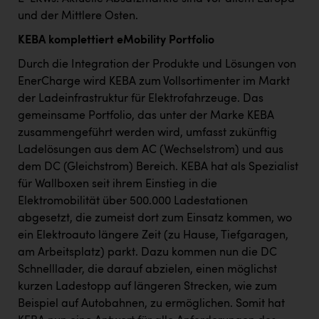
PEZ
und der Mittlere Osten.
PÜSPÖK
KEBA komplettiert eMobility Portfolio
REMAX
Durch die Integration der Produkte und Lösungen von
EnerCharge wird KEBA zum Vollsortimenter im Markt
RE/MAX Welcome
der Ladeinfrastruktur für Elektrofahrzeuge. Das
Resch&Frisch
gemeinsame Portfolio, das unter der Marke KEBA
zusammengeführt werden wird, umfasst zukünftig
RUBBLE MASTER
Ladelösungen aus dem AC (Wechselstrom) und aus
Ruderclub Wels
dem DC (Gleichstrom) Bereich. KEBA hat als Spezialist
für Wallboxen seit ihrem Einstieg in die
SCRI - Salzburg Cancer Research Institute
Elektromobilität über 500.000 Ladestationen
SCHMACHTL GmbH
abgesetzt, die zumeist dort zum Einsatz kommen, wo
ein Elektroauto längere Zeit (zu Hause, Tiefgaragen,
Schwingshandl - automation technology gmbh
am Arbeitsplatz) parkt. Dazu kommen nun die DC
Seher + Partner
Schnelllader, die darauf abzielen, einen möglichst
kurzen Ladestopp auf längeren Strecken, wie zum
Smurfit Westrock Nettingsdorf
Beispiel auf Autobahnen, zu ermöglichen. Somit hat