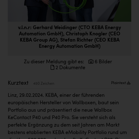
Doppler Gruppe
ERLUS AG
v.l.n.r: Gerhard Weidinger (CTO KEBA Energy
everfield
Automation GmbH), Christoph Knogler (CEO
Firmenradl
KEBA Group AG), Stefan Richter (CEO KEBA
Energy Automation GmbH)
Fristads Austria
Zu dieser Meldung gibt es:
6 Bilder
HIG Infomotion Group
2 Dokumente
IFE Austria GmbH
Kurztext
Plaintext
450 Zeichen
Immotech
Linz, 29.02.2024. KEBA, einer der führenden
INTERSPAR
europäischen Hersteller von Wallboxen, baut sein
INTERSPORT Austria
Portfolio aus und präsentiert die neue Wallbox
KeContact P40 und P40 Pro. Sie versteht sich als
Jesolo
perfekte Ergänzung zu dem seit Jahren am Markt
Jane Goodall Institute Austria
bestens etablierten KEBA eMobility Portfolio rund um