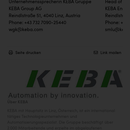
Unternehmenssprecherin KEBA Gruppe
Head of Ma
KEBA Group AG
KEBA Energ
Reindlstraße 51, 4040 Linz, Austria
Reindlstraß
Phone: +43 732 7090-25440
Phone: +43 
wgk@keba.com
smlu@keba
Seite drucken
Link mailen
Über KEBA
KEBA mit Hauptsitz in Linz, Österreich, ist ein international
tätiges Technologieunternehmen und
Automatisierungsspezialist. Die Gruppe beschäftigt über
2.000 Mitarbeitende und erzielte im abgelaufenen