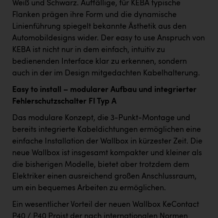
TCL
Weiß und Schwarz. Auffällige, für KEBA typische
Flanken prägen ihre Form und die dynamische
TGW Logistics
Linienführung spiegelt bekannte Ästhetik aus den
TRAILOMAT & Cycling Austria
Automobildesigns wider. Der easy to use Anspruch von
KEBA ist nicht nur in dem einfach, intuitiv zu
VERITAS
bedienenden Interface klar zu erkennen, sondern
auch in der im Design mitgedachten Kabelhalterung.
Vier Diamanten
Easy to install – modularer Aufbau und integrierter
Vorlagenportal
Fehlerschutzschalter FI Typ A
Wir besiegen Krebs
Das modulare Konzept, die 3-Punkt-Montage und
Wirtschaftskammer OÖ
bereits integrierte Kabeldichtungen ermöglichen eine
einfache Installation der Wallbox in kürzester Zeit. Die
ZGONC
neue Wallbox ist insgesamt kompakter und kleiner als
ZULuft - Zukunft Luft Austria
die bisherigen Modelle, bietet aber trotzdem dem
Elektriker einen ausreichend großen Anschlussraum,
z.l.ö.
um ein bequemes Arbeiten zu ermöglichen.
Österreichisches Hebammengremium
Ein wesentlicher Vorteil der neuen Wallbox KeContact
P40 / P40 Proist der nach internationalen Normen