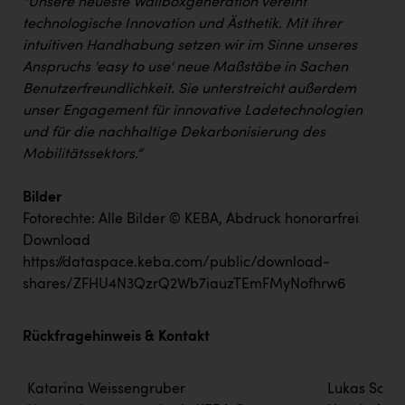
"Unsere neueste Wallboxgeneration vereint
technologische Innovation und Ästhetik. Mit ihrer
intuitiven Handhabung setzen wir im Sinne unseres
Anspruchs 'easy to use' neue Maßstäbe in Sachen
Benutzerfreundlichkeit. Sie unterstreicht außerdem
unser Engagement für innovative Ladetechnologien
und für die nachhaltige Dekarbonisierung des
Mobilitätssektors.“
Bilder
Fotorechte: Alle Bilder © KEBA, Abdruck honorarfrei
Download
https://dataspace.keba.com/public/download-
shares/ZFHU4N3QzrQ2Wb7iauzTEmFMyNofhrw6
Rückfragehinweis & Kontakt
Katarina Weissengruber
Lukas Sch