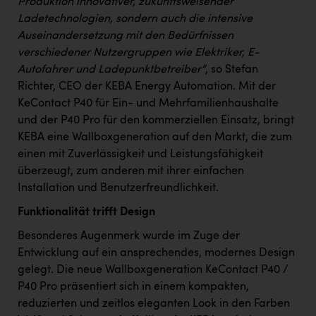
Produktion innovativer, zukunftsweisender
PEZ
Ladetechnologien, sondern auch die intensive
PÜSPÖK
Auseinandersetzung mit den Bedürfnissen
verschiedener Nutzergruppen wie Elektriker, E-
REMAX
Autofahrer und Ladepunktbetreiber“
, so Stefan
RE/MAX Welcome
Richter, CEO der KEBA Energy Automation. Mit der
KeContact P40 für Ein- und Mehrfamilienhaushalte
Resch&Frisch
und der P40 Pro für den kommerziellen Einsatz, bringt
RUBBLE MASTER
KEBA eine Wallboxgeneration auf den Markt, die zum
einen mit Zuverlässigkeit und Leistungsfähigkeit
Ruderclub Wels
überzeugt, zum anderen mit ihrer einfachen
Installation und Benutzerfreundlichkeit.
SCRI - Salzburg Cancer Research Institute
Funktionalität trifft Design
SCHMACHTL GmbH
Besonderes Augenmerk wurde im Zuge der
Schwingshandl - automation technology gmbh
Entwicklung auf ein ansprechendes, modernes Design
Seher + Partner
gelegt. Die neue Wallboxgeneration KeContact P40 /
P40 Pro präsentiert sich in einem kompakten,
Smurfit Westrock Nettingsdorf
reduzierten und zeitlos eleganten Look in den Farben