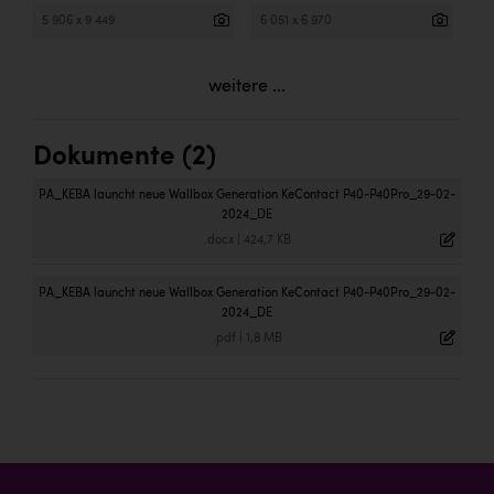
5 906 x 9 449
6 051 x 6 970
weitere ...
Dokumente (2)
PA_KEBA launcht neue Wallbox Generation KeContact P40-P40Pro_29-02-
2024_DE
.docx
|
424,7 KB
PA_KEBA launcht neue Wallbox Generation KeContact P40-P40Pro_29-02-
2024_DE
.pdf
|
1,8 MB