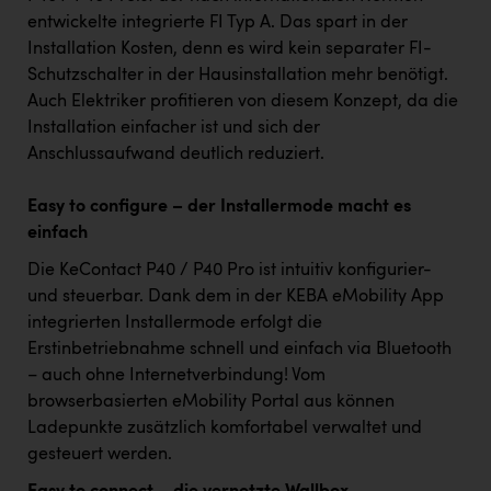
Wirtschaftskammer OÖ Energiehandel
entwickelte integrierte FI Typ A. Das spart in der
Dopgas
Installation Kosten, denn es wird kein separater FI-
Schutzschalter in der Hausinstallation mehr benötigt.
kunden basics
Auch Elektriker profitieren von diesem Konzept, da die
Installation einfacher ist und sich der
kontakt
Anschlussaufwand deutlich reduziert.
Easy to configure – der Installermode macht es
einfach
Die KeContact P40 / P40 Pro ist intuitiv konfigurier-
und steuerbar. Dank dem in der KEBA eMobility App
integrierten Installermode erfolgt die
Erstinbetriebnahme schnell und einfach via Bluetooth
– auch ohne Internetverbindung! Vom
browserbasierten eMobility Portal aus können
Ladepunkte zusätzlich komfortabel verwaltet und
gesteuert werden.