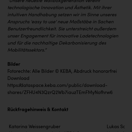
"Unsere neueste Wallboxgeneration vereint
technologische Innovation und Ästhetik. Mit ihrer
intuitiven Handhabung setzen wir im Sinne unseres
Anspruchs 'easy to use' neue Maßstäbe in Sachen
Benutzerfreundlichkeit. Sie unterstreicht außerdem
unser Engagement für innovative Ladetechnologien
und für die nachhaltige Dekarbonisierung des
Mobilitätssektors.“
Bilder
Fotorechte: Alle Bilder © KEBA, Abdruck honorarfrei
Download
https://dataspace.keba.com/public/download-
shares/ZFHU4N3QzrQ2Wb7iauzTEmFMyNofhrw6
Rückfragehinweis & Kontakt
Katarina Weissengruber
Lukas Sch