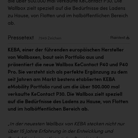
die über 500.000 mal verkaufte KeContact P30. Die
Kärcher
Wallbox zielt speziell auf die Bedürfnisse des Ladens
Karin Liedl
zu Hause, von Flotten und im halböffentlichen Bereich
ab.
KEBA
Pressetext
KIWI Kinderwunsch Institut Dr. Loimer
Plaintext
7949 Zeichen
KLIPP Frisör
KEBA, einer der führenden europäischen Hersteller
von Wallboxen, baut sein Portfolio aus und
Kleider Bauer
präsentiert die neue Wallbox KeContact P40 und P40
Kremsmüller Anlagenbau GmbH
Pro. Sie versteht sich als perfekte Ergänzung zu dem
seit Jahren am Markt bestens etablierten KEBA
Maximarkt
eMobility Portfolio rund um die über 500.000 mal
verkaufte KeContact P30. Die Wallbox zielt speziell
Oldtimer Raststationen und Motorhotels
auf die Bedürfnisse des Ladens zu Hause, von Flotten
Österreichischer Kachelofenverband
und im halböffentlichen Bereich ab.
Orlen
„In der neuesten Wallbox von KEBA stecken nicht nur
Passage Linz
über 15 Jahre Erfahrung in der Entwicklung und