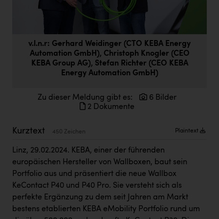
Doppler Gruppe
ERLUS AG
v.l.n.r: Gerhard Weidinger (CTO KEBA Energy
everfield
Automation GmbH), Christoph Knogler (CEO
Firmenradl
KEBA Group AG), Stefan Richter (CEO KEBA
Energy Automation GmbH)
Fristads Austria
Zu dieser Meldung gibt es:
6 Bilder
HIG Infomotion Group
2 Dokumente
IFE Austria GmbH
Kurztext
Plaintext
450 Zeichen
Immotech
Linz, 29.02.2024. KEBA, einer der führenden
INTERSPAR
europäischen Hersteller von Wallboxen, baut sein
INTERSPORT Austria
Portfolio aus und präsentiert die neue Wallbox
KeContact P40 und P40 Pro. Sie versteht sich als
Jesolo
perfekte Ergänzung zu dem seit Jahren am Markt
Jane Goodall Institute Austria
bestens etablierten KEBA eMobility Portfolio rund um