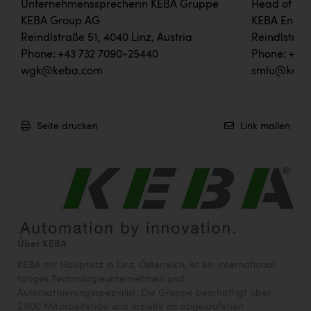
Unternehmenssprecherin KEBA Gruppe
Head of Ma
KEBA Group AG
KEBA Energ
Reindlstraße 51, 4040 Linz, Austria
Reindlstraß
Phone: +43 732 7090-25440
Phone: +43 
wgk@keba.com
smlu@keba
Seite drucken
Link mailen
Über KEBA
KEBA mit Hauptsitz in Linz, Österreich, ist ein international
tätiges Technologieunternehmen und
Automatisierungsspezialist. Die Gruppe beschäftigt über
2.000 Mitarbeitende und erzielte im abgelaufenen