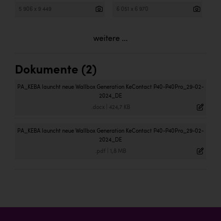
5 906 x 9 449
6 051 x 6 970
weitere ...
Dokumente (2)
PA_KEBA launcht neue Wallbox Generation KeContact P40-P40Pro_29-02-
2024_DE
.docx
|
424,7 KB
PA_KEBA launcht neue Wallbox Generation KeContact P40-P40Pro_29-02-
2024_DE
.pdf
|
1,8 MB