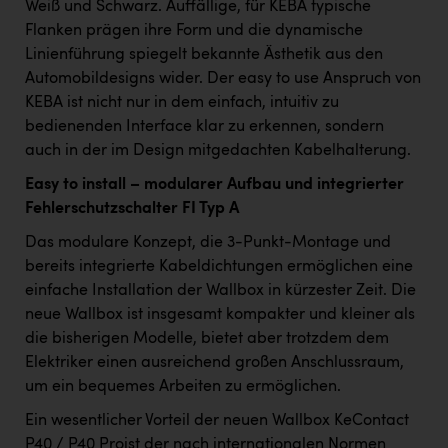
TCL
Weiß und Schwarz. Auffällige, für KEBA typische
Flanken prägen ihre Form und die dynamische
TGW Logistics
Linienführung spiegelt bekannte Ästhetik aus den
TRAILOMAT & Cycling Austria
Automobildesigns wider. Der easy to use Anspruch von
KEBA ist nicht nur in dem einfach, intuitiv zu
VERITAS
bedienenden Interface klar zu erkennen, sondern
auch in der im Design mitgedachten Kabelhalterung.
Vier Diamanten
Easy to install – modularer Aufbau und integrierter
Vorlagenportal
Fehlerschutzschalter FI Typ A
Wir besiegen Krebs
Das modulare Konzept, die 3-Punkt-Montage und
Wirtschaftskammer OÖ
bereits integrierte Kabeldichtungen ermöglichen eine
einfache Installation der Wallbox in kürzester Zeit. Die
ZGONC
neue Wallbox ist insgesamt kompakter und kleiner als
ZULuft - Zukunft Luft Austria
die bisherigen Modelle, bietet aber trotzdem dem
Elektriker einen ausreichend großen Anschlussraum,
z.l.ö.
um ein bequemes Arbeiten zu ermöglichen.
Österreichisches Hebammengremium
Ein wesentlicher Vorteil der neuen Wallbox KeContact
P40 / P40 Proist der nach internationalen Normen