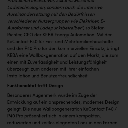
Produktion innovativer, zukunftsweisender
PEZ
Ladetechnologien, sondern auch die intensive
PÜSPÖK
Auseinandersetzung mit den Bedürfnissen
verschiedener Nutzergruppen wie Elektriker, E-
REMAX
Autofahrer und Ladepunktbetreiber“
, so Stefan
RE/MAX Welcome
Richter, CEO der KEBA Energy Automation. Mit der
KeContact P40 für Ein- und Mehrfamilienhaushalte
Resch&Frisch
und der P40 Pro für den kommerziellen Einsatz, bringt
RUBBLE MASTER
KEBA eine Wallboxgeneration auf den Markt, die zum
einen mit Zuverlässigkeit und Leistungsfähigkeit
Ruderclub Wels
überzeugt, zum anderen mit ihrer einfachen
Installation und Benutzerfreundlichkeit.
SCRI - Salzburg Cancer Research Institute
Funktionalität trifft Design
SCHMACHTL GmbH
Besonderes Augenmerk wurde im Zuge der
Schwingshandl - automation technology gmbh
Entwicklung auf ein ansprechendes, modernes Design
Seher + Partner
gelegt. Die neue Wallboxgeneration KeContact P40 /
P40 Pro präsentiert sich in einem kompakten,
Smurfit Westrock Nettingsdorf
reduzierten und zeitlos eleganten Look in den Farben