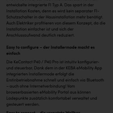
Wirtschaftskammer OÖ Energiehandel
entwickelte integrierte FI Typ A. Das spart in der
Dopgas
Installation Kosten, denn es wird kein separater FI-
Schutzschalter in der Hausinstallation mehr benötigt.
kunden basics
Auch Elektriker profitieren von diesem Konzept, da die
Installation einfacher ist und sich der
kontakt
Anschlussaufwand deutlich reduziert.
Easy to configure – der Installermode macht es
einfach
Die KeContact P40 / P40 Pro ist intuitiv konfigurier-
und steuerbar. Dank dem in der KEBA eMobility App
integrierten Installermode erfolgt die
Erstinbetriebnahme schnell und einfach via Bluetooth
– auch ohne Internetverbindung! Vom
browserbasierten eMobility Portal aus können
Ladepunkte zusätzlich komfortabel verwaltet und
gesteuert werden.