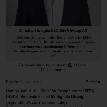
Doppler Gruppe
ERLUS AG
everfield
Firmenradl
Christoph Knogle, CEO KEBA Group AG:
„Software ist ein zentraler Bestandteil aller KEBA
Fristads Austria
Produkte. Mit KEBA DIGITAL bieten wir diese Expertise
nun hardware-unabhängig in Form von KI-
HIG Infomotion Group
Dienstleistungen und industrietauglichen Plattformen
an."
IFE Austria GmbH
Zu dieser Meldung gibt es:
3 Bilder
Immotech
2 Dokumente
INTERSPAR
Kurztext
Plaintext
532 Zeichen
INTERSPORT Austria
Linz, 30. Juni 2026 – Die KEBA Gruppe hat mit KEBA
Jesolo
DIGITAL ihre erste Einheit für digitale Lösungen
Jane Goodall Institute Austria
gegründet. Das international tätige