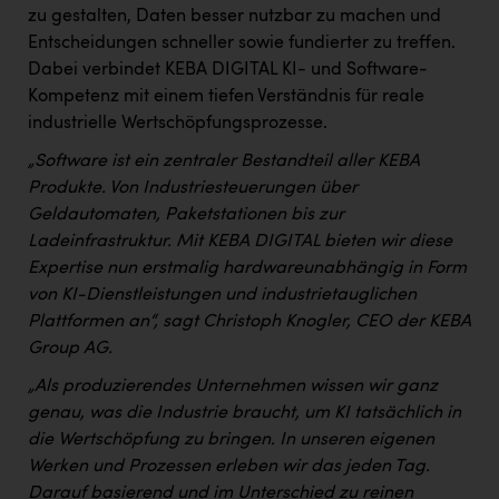
PEZ
zu gestalten, Daten besser nutzbar zu machen und
Entscheidungen schneller sowie fundierter zu treffen.
PÜSPÖK
Dabei verbindet KEBA DIGITAL KI- und Software-
REMAX
Kompetenz mit einem tiefen Verständnis für reale
industrielle Wertschöpfungsprozesse.
RE/MAX Welcome
„Software ist ein zentraler Bestandteil aller KEBA
Resch&Frisch
Produkte. Von Industriesteuerungen über
Geldautomaten, Paketstationen bis zur
RUBBLE MASTER
Ladeinfrastruktur. Mit KEBA DIGITAL bieten wir diese
Ruderclub Wels
Expertise nun erstmalig hardwareunabhängig in Form
von KI-Dienstleistungen und industrietauglichen
SCRI - Salzburg Cancer Research Institute
Plattformen an“, sagt Christoph Knogler, CEO der KEBA
SCHMACHTL GmbH
Group AG.
Schwingshandl - automation technology gmbh
„Als produzierendes Unternehmen wissen wir ganz
genau, was die Industrie braucht, um KI tatsächlich in
Seher + Partner
die Wertschöpfung zu bringen. In unseren eigenen
Smurfit Westrock Nettingsdorf
Werken und Prozessen erleben wir das jeden Tag.
Darauf basierend und im Unterschied zu reinen