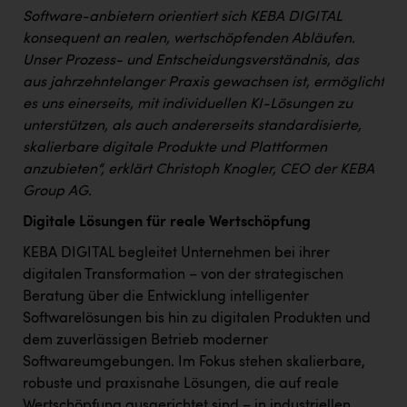
TCL
Software-anbietern orientiert sich KEBA DIGITAL
TGW Logistics
konsequent an realen, wertschöpfenden Abläufen.
Unser Prozess- und Entscheidungsverständnis, das
TRAILOMAT & Cycling Austria
aus jahrzehntelanger Praxis gewachsen ist, ermöglicht
es uns einerseits, mit individuellen KI-Lösungen zu
VERITAS
unterstützen, als auch andererseits standardisierte,
Vier Diamanten
skalierbare digitale Produkte und Plattformen
anzubieten“, erklärt Christoph Knogler, CEO der KEBA
Vorlagenportal
Group AG.
Wir besiegen Krebs
Digitale Lösungen für reale Wertschöpfung
Wirtschaftskammer OÖ
KEBA DIGITAL begleitet Unternehmen bei ihrer
ZGONC
digitalen Transformation – von der strategischen
Beratung über die Entwicklung intelligenter
ZULuft - Zukunft Luft Austria
Softwarelösungen bis hin zu digitalen Produkten und
dem zuverlässigen Betrieb moderner
z.l.ö.
Softwareumgebungen. Im Fokus stehen skalierbare,
Österreichisches Hebammengremium
robuste und praxisnahe Lösungen, die auf reale
Wertschöpfung ausgerichtet sind – in industriellen