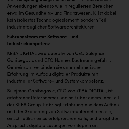
Wirtschaftskammer OÖ Energiehandel
Anwendungen ebenso wie in regulierten Bereichen
Dopgas
etwa im Gesundheits- und Finanzwesen. KI ist dabei
kein isoliertes Technologieelement, sondern Teil
kunden basics
industrietauglicher Softwarearchitekturen.
kontakt
Führungsteam mit Software- und
Industriekompetenz
KEBA DIGITAL wird operativ von CEO Sulejman
Ganibegovic und CTO Hannes Kaufmann geführt.
Gemeinsam verbinden sie unternehmerische
Erfahrung im Aufbau digitaler Produkte mit
industrieller Software- und Systemkompetenz.
Sulejman Ganibegovic, CEO von KEBA DIGITAL, ist
erfahrener Unternehmer und seit über einem Jahr Teil
der KEBA Group. Er bringt Erfahrung aus dem Aufbau
und der Skalierung von Softwareunternehmen ein,
einschließlich eines erfolgreichen Exits, und prägt den
Anspruch, digitale Lösungen von Beginn an