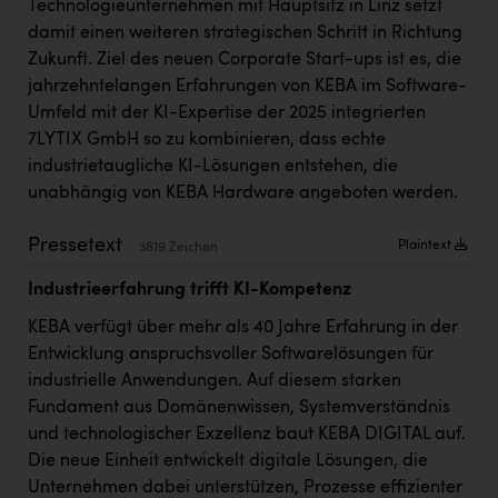
Technologieunternehmen mit Hauptsitz in Linz setzt
Kärcher
damit einen weiteren strategischen Schritt in Richtung
Karin Liedl
Zukunft. Ziel des neuen Corporate Start-ups ist es, die
jahrzehntelangen Erfahrungen von KEBA im Software-
KEBA
Umfeld mit der KI-Expertise der 2025 integrierten
KIWI Kinderwunsch Institut Dr. Loimer
7LYTIX GmbH so zu kombinieren, dass echte
industrietaugliche KI-Lösungen entstehen, die
KLIPP Frisör
unabhängig von KEBA Hardware angeboten werden.
Kleider Bauer
Pressetext
Plaintext
3819 Zeichen
Kremsmüller Anlagenbau GmbH
Industrieerfahrung trifft KI-Kompetenz
Maximarkt
KEBA verfügt über mehr als 40 Jahre Erfahrung in der
Oldtimer Raststationen und Motorhotels
Entwicklung anspruchsvoller Softwarelösungen für
industrielle Anwendungen. Auf diesem starken
Österreichischer Kachelofenverband
Fundament aus Domänenwissen, Systemverständnis
Orlen
und technologischer Exzellenz baut KEBA DIGITAL auf.
Die neue Einheit entwickelt digitale Lösungen, die
Passage Linz
Unternehmen dabei unterstützen, Prozesse effizienter