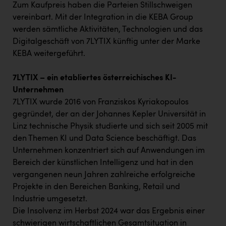
PEZ
Zum Kaufpreis haben die Parteien Stillschweigen
vereinbart. Mit der Integration in die KEBA Group
PÜSPÖK
werden sämtliche Aktivitäten, Technologien und das
REMAX
Digitalgeschäft von 7LYTIX künftig unter der Marke
KEBA weitergeführt.
RE/MAX Welcome
7LYTIX – ein etabliertes österreichisches KI-
Resch&Frisch
Unternehmen
RUBBLE MASTER
7LYTIX wurde 2016 von Franziskos Kyriakopoulos
gegründet, der an der Johannes Kepler Universität in
Ruderclub Wels
Linz technische Physik studierte und sich seit 2005 mit
SCRI - Salzburg Cancer Research Institute
den Themen KI und Data Science beschäftigt. Das
Unternehmen konzentriert sich auf Anwendungen im
SCHMACHTL GmbH
Bereich der künstlichen Intelligenz und hat in den
Schwingshandl - automation technology gmbh
vergangenen neun Jahren zahlreiche erfolgreiche
Projekte in den Bereichen Banking, Retail und
Seher + Partner
Industrie umgesetzt.
Smurfit Westrock Nettingsdorf
Die Insolvenz im Herbst 2024 war das Ergebnis einer
schwierigen wirtschaftlichen Gesamtsituation in