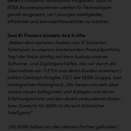
Wirtschaftskammer OÖ Energiehandel
Bereich Industrial Automation vorgestellt. Auch in
KEBA Assistenzsystemen werden KI-Technologien
Dopgas
gezielt eingesetzt, um Lösungen intelligenter,
effizienter und benutzerfreundlicher zu machen.
kunden basics
Zwei KI Pioniere bündeln ihre Kräfte
kontakt
„Neben dem weiteren Ausbau von KI basierten
Funktionen in unserem bestehenden Produktportfolio,
liegt der Fokus künftig auf dem Ausbau unseres
Software- und Digitalgeschäftes, das wir durch die
Übernahme von 7LYTIX und deren Kunden erweitern“
,
erklärt Christoph Knogler, CEO der KEBA Gruppe, zum
strategischen Hintergrund.
„Wir freuen uns sehr über
unsere neuen Kolleginnen und Kollegen und deren
Erfahrungsschatz und den damit verbundenen Know-
how-Zuwachs für KEBA im Bereich Künstlicher
Intelligenz.“
„Mit KEBA haben wir den idealen Partner gefunden“
,