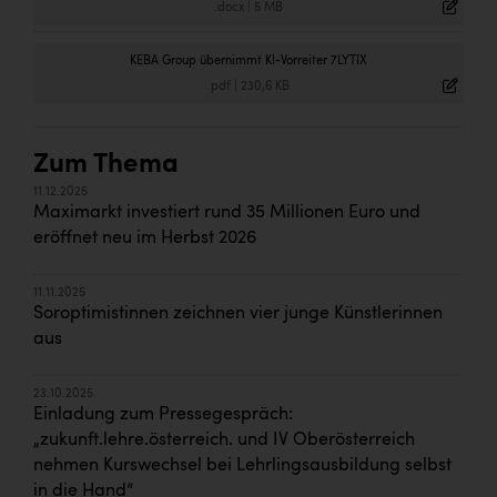
.docx
|
5 MB
KEBA Group übernimmt KI-Vorreiter 7LYTIX
.pdf
|
230,6 KB
Zum Thema
11.12.2025
Maximarkt investiert rund 35 Millionen Euro und
eröffnet neu im Herbst 2026
11.11.2025
Soroptimistinnen zeichnen vier junge Künstlerinnen
aus
23.10.2025
Einladung zum Pressegespräch:
„zukunft.lehre.österreich. und IV Oberösterreich
nehmen Kurswechsel bei Lehrlingsausbildung selbst
in die Hand“