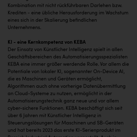
TCL
Kombination mit nicht rückführbaren Darlehen bzw.
TGW Logistics
Krediten - eine übliche Herausforderung im Wachstum
eines sich in der Skalierung befindlichen
TRAILOMAT & Cycling Austria
Unternehmens.
VERITAS
KI - eine Kernkompetenz von KEBA
Vier Diamanten
Der Einsatz von Künstlicher Intelligenz spielt in allen
Geschäftsbereichen des Automatisierungsspezialisten
Vorlagenportal
KEBA eine immer größer werdende Rolle. Vor allem die
Wir besiegen Krebs
Potentiale von lokaler KI, sogenannter On-Device AI,
die es Maschinen und Geräten ermöglicht,
Wirtschaftskammer OÖ
Algorithmen auch ohne vorherige Datenübermittlung
ZGONC
an Cloud-Systeme zu nutzen, ermöglicht in der
Automatisierungstechnik ganz neue und vor allem
ZULuft - Zukunft Luft Austria
cyber-sichere Funktionen. KEBA beschäftigt sich seit
z.l.ö.
über 6 Jahren mit Künstlicher Intelligenz in
Steuerungslösungen für Maschinen und SB-Geräten
Österreichisches Hebammengremium
und hat bereits 2023 das erste KI-Serienprodukt im