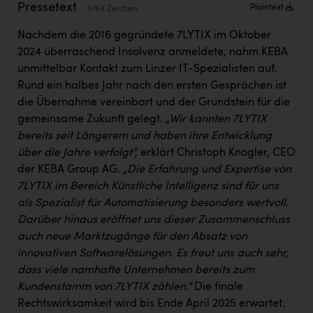
Pressetext
Kärcher
Plaintext
5154 Zeichen
Karin Liedl
Nachdem die 2016 gegründete 7LYTIX im Oktober
2024 überraschend Insolvenz anmeldete, nahm KEBA
KEBA
unmittelbar Kontakt zum Linzer IT-Spezialisten auf.
Rund ein halbes Jahr nach den ersten Gesprächen ist
KIWI Kinderwunsch Institut Dr. Loimer
die Übernahme vereinbart und der Grundstein für die
KLIPP Frisör
gemeinsame Zukunft gelegt.
„Wir kannten 7LYTIX
bereits seit Längerem und haben ihre Entwicklung
Kleider Bauer
über die Jahre verfolgt“,
erklärt Christoph Knogler, CEO
Kremsmüller Anlagenbau GmbH
der KEBA Group AG. „
Die Erfahrung und Expertise von
7LYTIX im Bereich Künstliche Intelligenz sind für uns
Maximarkt
als Spezialist für Automatisierung besonders wertvoll.
Oldtimer Raststationen und Motorhotels
Darüber hinaus eröffnet uns dieser Zusammenschluss
auch neue Marktzugänge für den Absatz von
Österreichischer Kachelofenverband
innovativen Softwarelösungen. Es freut uns auch sehr,
Orlen
dass viele namhafte Unternehmen bereits zum
Kundenstamm von 7LYTIX zählen.“
Die finale
Passage Linz
Rechtswirksamkeit wird bis Ende April 2025 erwartet.