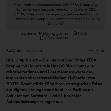
Doppler Gruppe
V.l.n.r: Andreas Schoberleitner, CFO KEBA Group AG;
Franziskos Kyriakopoulos, Gründer und ehem. CEO
ERLUS AG
7LYTIX; Sulejman Ganibegovic, Vice President Digital
Business KEBA Group AG; Christoph Knogler, CEO KEBA
everfield
Group AG
Firmenradl
Zu dieser Meldung gibt es:
1 Bild
2 Dokumente
Fristads Austria
HIG Infomotion Group
Kurztext
Plaintext
363 Zeichen
IFE Austria GmbH
Linz, 9. April 2025 – Die international tätige KEBA
Gruppe mit Hauptsitz in Linz (A) übernimmt alle
Immotech
Mitarbeiter:innen und Unternehmenswerte des
INTERSPAR
insolventen oberösterreichischen KI-Spezialisten
7LYTIX. Damit stärkt KEBA ihren strategischen Fokus
INTERSPORT Austria
auf digitale Lösungen und baut ihre Position als
Jesolo
Anbieter von Software- und KI-basierten
Automatisierungslösungen aus.
Jane Goodall Institute Austria