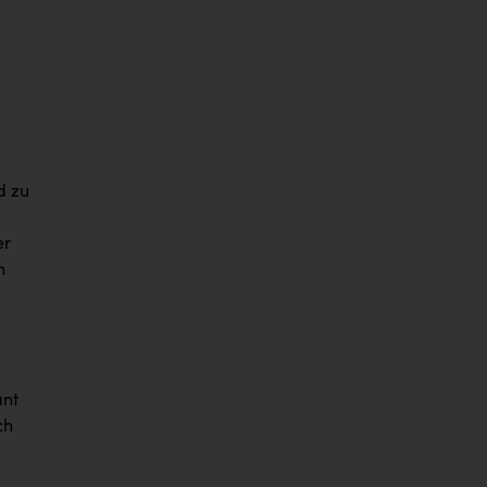
d zu
er
n
ant
ch