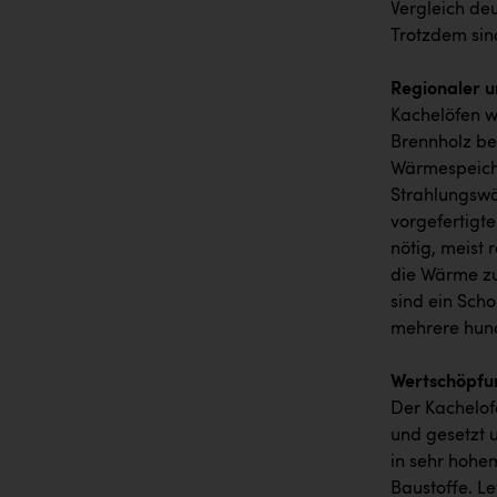
Vergleich deu
Trotzdem sind
Regionaler u
Kachelöfen w
Brennholz beh
Wärmespeiche
Strahlungswä
vorgefertigte
nötig, meist
die Wärme zu
sind ein Sch
mehrere hund
Wertschöpfun
Der Kachelof
und gesetzt 
in sehr hohe
Baustoffe. Le