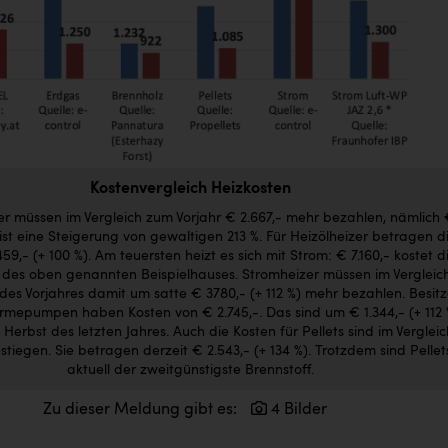
Kostenvergleich Heizkosten
r müssen im Vergleich zum Vorjahr € 2.667,- mehr bezahlen, nämlich
 ist eine Steigerung von gewaltigen 213 %. Für Heizölheizer betragen d
59,- (+ 100 %). Am teuersten heizt es sich mit Strom: € 7.160,- kostet d
des oben genannten Beispielhauses. Stromheizer müssen im Vergleic
es Vorjahres damit um satte € 3780,- (+ 112 %) mehr bezahlen. Besitz
rmepumpen haben Kosten von € 2.745,-. Das sind um € 1.344,- (+ 112 
 Herbst des letzten Jahres. Auch die Kosten für Pellets sind im Vergleic
stiegen. Sie betragen derzeit € 2.543,- (+ 134 %). Trotzdem sind Pellet
aktuell der zweitgünstigste Brennstoff.
Zu dieser Meldung gibt es:
4 Bilder