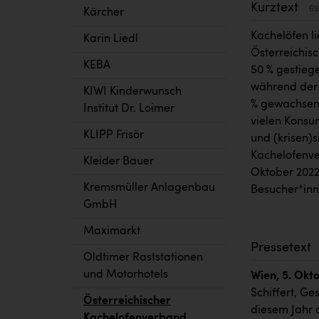
Kurztext
69
Kärcher
Kachelöfen li
Karin Liedl
Österreichis
KEBA
50 % gestieg
während der 
KIWI Kinderwunsch
% gewachsen.
Institut Dr. Loimer
vielen Konsu
KLIPP Frisör
und (krisen)s
Kachelofenve
Kleider Bauer
Oktober 2022
Kremsmüller Anlagenbau
Besucher*inn
GmbH
Maximarkt
Pressetext
Oldtimer Raststationen
und Motorhotels
Wien, 5. Okt
Schiffert, Ge
Österreichischer
diesem Jahr 
Kachelofenverband