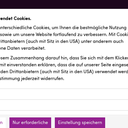
wendet Cookies.
nterschiedliche Cookies, um Ihnen die best­mögliche Nutzung
 sowie um unsere Website fortlaufend zu verbessern. Mit Cook
ittanbietern (auch mit Sitz in den USA) unter anderem auch
e Daten verarbeitet.
iesem Zusammenhang darauf hin, dass Sie sich mit dem Klicken
it ein­ver­standen erklären, dass die auf unserer Seite einges
den Drittanbietern (auch mit Sitz in den USA) verwendet werd
stimmung jederzeit widerrufen.
ookies ermöglichen grundlegende Funktionen und sind für die 
Website erforderlich. Diese Cookies speichern keine persone
ussendungen
Österreichischer Kachelofenverband
ies erfassen Informationen anonym. Diese Informationen helfe
den an keine Dritten übermittelt.
e unsere Besucher unsere Website nutzen.
en
Nur erforderliche
Einstellung speichern
mer der Website (Erstanbieter)