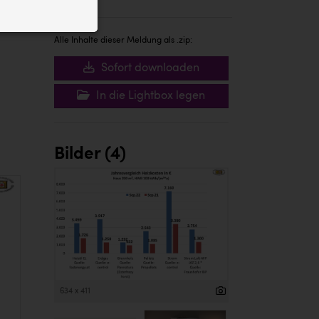
ID auf Ihrem
 der Website
Alle Inhalte dieser Meldung als .zip:
Sofort downloaden
In die Lightbox legen
Bilder (4)
634 x 411