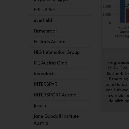
ERLUS AG
everfield
Firmenradl
Fristads Austria
HIG Infomotion Group
Erdgasheize
IFE Austria GmbH
3.917,-. Das
Immotech
Kosten € 3.4
Beheizung 
INTERSPAR
zum Herbst d
von Luft-Wä
INTERSPORT Austria
mehr als im
deutlich ge
Jesolo
Jane Goodall Institute
Austria