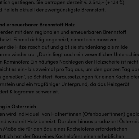
tlich gestiegen. Sie betragen derzeit € 2.543,- (+ 134 %).
 Pellets aktuell der zweitgünstigste Brennstoff.
nd erneuerbarer Brennstoff Holz
erden mit dem regionalen und erneuerbaren Brennstoff
eizt. Einmal richtig angeheizt, nimmt sein massiver
r die Hitze rasch auf und gibt sie stundenlang als milde
rme wieder ab. „Darin liegt auch ein wesentlicher Unterschie
n Kaminöfen: Ein häufiges Nachlegen der Holzscheite ist nicht
 reicht es ein- bis zweimal pro Tag aus, um den ganzen Tag üb
 genießen“, so Schiffert. Voraussetzungen für einen Kachelofe
ornstein und ein tragfähiger Untergrund, da das Heizgerät
ert Kilogramm schwer ist.
g in Österreich
en wird individuell von Hafner*innen (Ofenbauer*innen) gepl
und wird mit Holz beheizt. Darüber hinaus produziert Österrei
m Maße die für den Bau eines Kachelofens erforderlichen
tztlich hat der Bau eines Kachelofens einen erheblichen