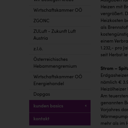
Wir besiegen Krebs
Ausgaben für 
Heizen mit Br
Wirtschaftskammer OÖ
vergrößert. 
Heizkosten b
ZGONC
als Brennstof
ZULuft - Zukunft Luft
kostengünstig
Austria
einem Verbra
1.232,- pro J
z.l.ö.
seit Herbst l
Österreichisches
Hebammengremium
Strom – Spit
Erdgasheizer
Wirtschaftskammer OÖ
nämlich € 3.9
Energiehandel
Heizölheizer 
Dopgas
Am teuersten 
genannten Be
kunden basics
Vorjahres dam
Wärmepumpen 
kontakt
mehr als im H