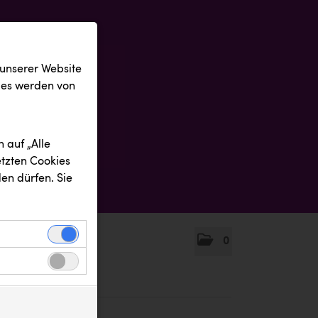
 unserer Website
ies werden von
 auf „Alle
etzten Cookies
en dürfen. Sie
0
einwandfreie
nbezogenen
n uns zu