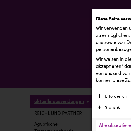
Diese Seite ver
Wir verwenden u
zu ermöglichen,
uns sowie von Dr
personenbezogen
Wir weisen in d
akzeptieren“ dam
von uns und von 
können diese Zu
Erforderlich
aktuelle aussendungen
Essenzielle C
Statistik
Funktion der 
REICHL UND PARTNER
aktuelle a
Statistik Cook
Daten und wer
verstehen, wi
Ägyptische
Alle akzeptier
Anbieter: Eigentü