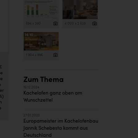
694 x 390
4 000 x 2 639
1 904 x 996
 €
ie
Zum Thema
ie
h
16.12.2024
er
Kachelofen ganz oben am
%)
Wunschzettel
h
s
27.01.2023
Europameister im Kachelofenbau
Jannik Schebesta kommt aus
Deutschland