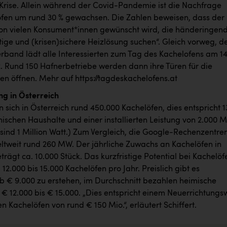
Krise. Allein während der Covid-Pandemie ist die Nachfrage
fen um rund 30 % gewachsen. Die Zahlen beweisen, dass der
on vielen Konsument*innen gewünscht wird, die händeringen
ige und (krisen)sichere Heizlösung suchen“. Gleich vorweg, d
rband lädt alle Interessierten zum Tag des Kachelofens am 14
. Rund 150 Hafnerbetriebe werden dann ihre Türen für die
en öffnen. Mehr auf
https://tagdeskachelofens.at
g in Österreich
n sich in Österreich rund 450.000 Kachelöfen, dies entspricht 1
hischen Haushalte und einer installierten Leistung von 2.000 
sind 1 Million Watt.) Zum Vergleich, die Google-Rechenzentre
ltweit rund 260 MW. Der jährliche Zuwachs an Kachelöfen in
trägt ca. 10.000 Stück. Das kurzfristige Potential bei Kachelöf
d 12.000 bis 15.000 Kachelöfen pro Jahr. Preislich gibt es
b € 9.000 zu erstehen, im Durchschnitt bezahlen heimische
 € 12.000 bis € 15.000. „Dies entspricht einem Neuerrichtungs
n Kachelöfen von rund € 150 Mio.“, erläutert Schiffert.