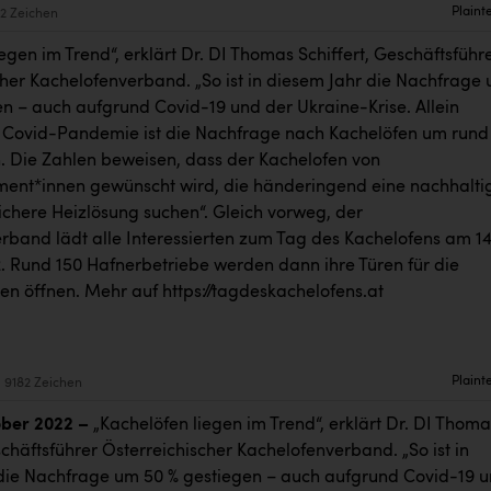
Plaint
2 Zeichen
egen im Trend“, erklärt Dr. DI Thomas Schiffert, Geschäftsführ
cher Kachelofenverband. „So ist in diesem Jahr die Nachfrage
en – auch aufgrund Covid-19 und der Ukraine-Krise. Allein
Covid-Pandemie ist die Nachfrage nach Kachelöfen um rund
 Die Zahlen beweisen, dass der Kachelofen von
ment*innen gewünscht wird, die händeringend eine nachhalti
ichere Heizlösung suchen“. Gleich vorweg, der
rband lädt alle Interessierten zum Tag des Kachelofens am 14
. Rund 150 Hafnerbetriebe werden dann ihre Türen für die
en öffnen. Mehr auf
https://tagdeskachelofens.at
Plaint
9182 Zeichen
ober 2022 –
„Kachelöfen liegen im Trend“, erklärt Dr. DI Thoma
schäftsführer Österreichischer Kachelofenverband. „So ist in
die Nachfrage um 50 % gestiegen – auch aufgrund Covid-19 