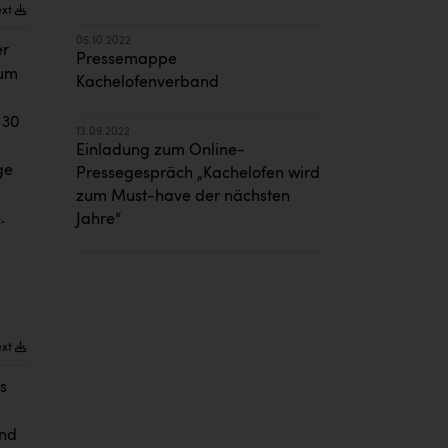
ext
05.10.2022
er
Pressemappe
 um
Kachelofenverband
 30
13.09.2022
Einladung zum Online-
ge
Pressegespräch „Kachelofen wird
zum Must-have der nächsten
.
Jahre“
ext
s
und