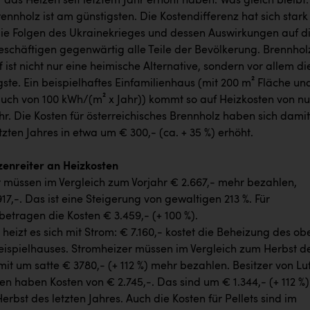
das Heizen seit letztem Jahr erhöht haben. Was gleich bleibt:
ennholz ist am günstigsten. Die Kostendifferenz hat sich stark
Die Folgen des Ukrainekrieges und dessen Auswirkungen auf d
eschäftigen gegenwärtig alle Teile der Bevölkerung. Brennhol
f ist nicht nur eine heimische Alternative, sondern vor allem di
ste. Ein beispielhaftes Einfamilienhaus (mit 200 m² Fläche un
uch von 100 kWh/(m² x Jahr)) kommt so auf Heizkosten von nu
ahr. Die Kosten für österreichisches Brennholz haben sich damit
etzten Jahres in etwa um € 300,- (ca. + 35 %) erhöht.
zenreiter an Heizkosten
 müssen im Vergleich zum Vorjahr € 2.667,- mehr bezahlen,
17,-. Das ist eine Steigerung von gewaltigen 213 %. Für
betragen die Kosten € 3.459,- (+ 100 %).
heizt es sich mit Strom: € 7.160,- kostet die Beheizung des ob
ispielhauses. Stromheizer müssen im Vergleich zum Herbst d
it um satte € 3780,- (+ 112 %) mehr bezahlen. Besitzer von Lu
haben Kosten von € 2.745,-. Das sind um € 1.344,- (+ 112 %)
erbst des letzten Jahres. Auch die Kosten für Pellets sind im