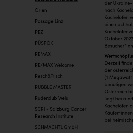
der Ukraine-
Orlen
nach Kachelö
Kachelofen v
Passage Linz
eine nachhalt
Kachelofenve
PEZ
Oktober 2022
PÜSPÖK
Besucher*inn
REMAX
Wertschöpfun
Derzeit finde
RE/MAX Welcome
der österreic
Resch&Frisch
(1 Megawatt 
benötigen we
RUBBLE MASTER
Österreich be
Ruderclub Wels
liegt bei run
Kachelöfen a
SCRI - Salzburg Cancer
Käufer*innen
Research Institute
bei heimische
SCHMACHTL GmbH