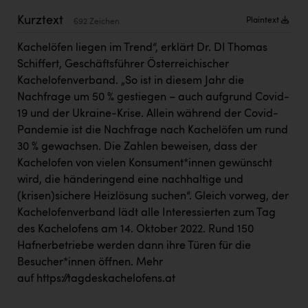
Kärcher
Kurztext
Plaintext
692 Zeichen
Karin Liedl
Kachelöfen liegen im Trend“, erklärt Dr. DI Thomas
KEBA
Schiffert, Geschäftsführer Österreichischer
Kachelofenverband. „So ist in diesem Jahr die
KIWI Kinderwunsch Institut Dr. Loimer
Nachfrage um 50 % gestiegen – auch aufgrund Covid-
KLIPP Frisör
19 und der Ukraine-Krise. Allein während der Covid-
Pandemie ist die Nachfrage nach Kachelöfen um rund
Kleider Bauer
30 % gewachsen. Die Zahlen beweisen, dass der
Kremsmüller Anlagenbau GmbH
Kachelofen von vielen Konsument*innen gewünscht
wird, die händeringend eine nachhaltige und
Maximarkt
(krisen)sichere Heizlösung suchen“. Gleich vorweg, der
Oldtimer Raststationen und Motorhotels
Kachelofenverband lädt alle Interessierten zum Tag
des Kachelofens am 14. Oktober 2022. Rund 150
Österreichischer Kachelofenverband
Hafnerbetriebe werden dann ihre Türen für die
Besucher*innen öffnen. Mehr
Orlen
auf
https://tagdeskachelofens.at
Passage Linz