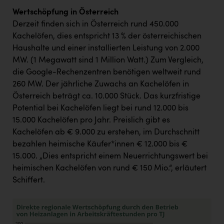
TCL
Wertschöpfung in Österreich
TGW Logistics
Derzeit finden sich in Österreich rund 450.000
Kachelöfen, dies entspricht 13 % der österreichischen
TRAILOMAT & Cycling Austria
Haushalte und einer installierten Leistung von 2.000
VERITAS
MW. (1 Megawatt sind 1 Million Watt.) Zum Vergleich,
die Google-Rechenzentren benötigen weltweit rund
Vier Diamanten
260 MW. Der jährliche Zuwachs an Kachelöfen in
Vorlagenportal
Österreich beträgt ca. 10.000 Stück. Das kurzfristige
Potential bei Kachelöfen liegt bei rund 12.000 bis
Wir besiegen Krebs
15.000 Kachelöfen pro Jahr. Preislich gibt es
Wirtschaftskammer OÖ
Kachelöfen ab € 9.000 zu erstehen, im Durchschnitt
bezahlen heimische Käufer*innen € 12.000 bis €
ZGONC
15.000. „Dies entspricht einem Neuerrichtungswert bei
heimischen Kachelöfen von rund € 150 Mio.“, erläutert
ZULuft - Zukunft Luft Austria
Schiffert.
z.l.ö.
Österreichisches Hebammengremium