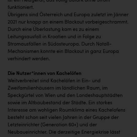
ist ein Heizgerät, das völlig autark ohne Strom
funktioniert.
Übrigens sind Österreich und Europa zuletzt im Jänner
2021 nur knapp an einem Blackout vorbeigeschrammt.
Durch eine Überlastung kam es zu einem
Leitungsausfall in Kroatien und in Folge zu
Stromausfällen in Südosteuropa. Durch Notall-
Mechanismen konnte ein Blackout in ganz Europa
verhindert werden.
Die Nutzer*innen von Kachelöfen
Weitverbreitet sind Kachelöfen in Ein- und
Zweifamilienhäusern im ländlichen Raum, im
Speckgürtel von Wien und den Landeshauptstädten
sowie im Altbaubestand der Städte. Ein starkes
Interesse am wohligen Raumklima eines Kachelofens
besteht schon seit vielen Jahren in der Gruppe der
Letzteinrichter (Generation 60+) und der
Neubaueinrichter. Die derzeitige Energiekrise lässt