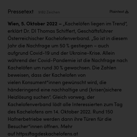
PEZ
Pressetext
Plaintext
9182 Zeichen
PÜSPÖK
Wien, 5. Oktober 2022 –
„Kachelöfen liegen im Trend“,
REMAX
erklärt Dr. DI Thomas Schiffert, Geschäftsführer
RE/MAX Welcome
Österreichischer Kachelofenverband. „So ist in diesem
Jahr die Nachfrage um 50 % gestiegen – auch
Resch&Frisch
aufgrund Covid-19 und der Ukraine-Krise. Allein
RUBBLE MASTER
während der Covid-Pandemie ist die Nachfrage nach
Kachelöfen um rund 30 % gewachsen. Die Zahlen
Ruderclub Wels
beweisen, dass der Kachelofen von
SCRI - Salzburg Cancer Research Institute
vielen Konsument*innen gewünscht wird, die
händeringend eine nachhaltige und (krisen)sichere
SCHMACHTL GmbH
Heizlösung suchen“. Gleich vorweg, der
Schwingshandl - automation technology gmbh
Kachelofenverband lädt alle Interessierten zum Tag
des Kachelofens am 14. Oktober 2022. Rund 150
Seher + Partner
Hafnerbetriebe werden dann ihre Türen für die
Besucher*innen öffnen. Mehr
Smurfit Westrock Nettingsdorf
auf
https://tagdeskachelofens.at