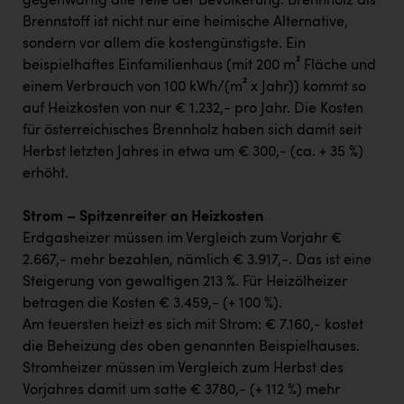
gegenwärtig alle Teile der Bevölkerung. Brennholz als
Brennstoff ist nicht nur eine heimische Alternative,
sondern vor allem die kostengünstigste. Ein
beispielhaftes Einfamilienhaus (mit 200 m² Fläche und
einem Verbrauch von 100 kWh/(m² x Jahr)) kommt so
auf Heizkosten von nur € 1.232,- pro Jahr. Die Kosten
für österreichisches Brennholz haben sich damit seit
Herbst letzten Jahres in etwa um € 300,- (ca. + 35 %)
erhöht.
Strom – Spitzenreiter an Heizkosten
Erdgasheizer müssen im Vergleich zum Vorjahr €
2.667,- mehr bezahlen, nämlich € 3.917,-. Das ist eine
Steigerung von gewaltigen 213 %. Für Heizölheizer
betragen die Kosten € 3.459,- (+ 100 %).
Am teuersten heizt es sich mit Strom: € 7.160,- kostet
die Beheizung des oben genannten Beispielhauses.
Stromheizer müssen im Vergleich zum Herbst des
Vorjahres damit um satte € 3780,- (+ 112 %) mehr