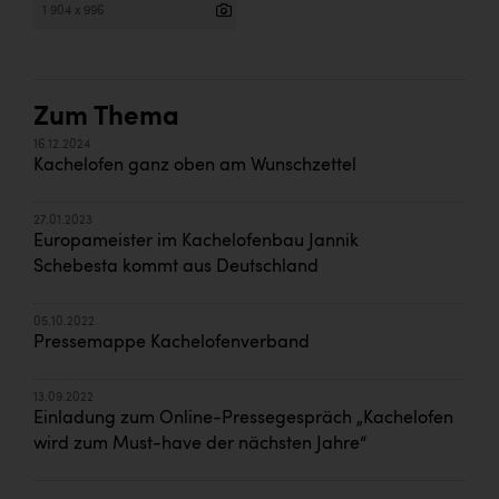
1 904 x 996
Zum Thema
16.12.2024
Kachelofen ganz oben am Wunschzettel
27.01.2023
Europameister im Kachelofenbau Jannik
Schebesta kommt aus Deutschland
05.10.2022
Pressemappe Kachelofenverband
13.09.2022
Einladung zum Online-Pressegespräch „Kachelofen
wird zum Must-have der nächsten Jahre“