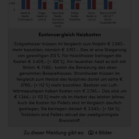
Doppler Gruppe
ERLUS AG
everfield
Kostenvergleich Heizkosten
Firmenradl
Erdgasheizer müssen im Vergleich zum Vorjahr € 2.667,-
mehr bezahlen, nämlich € 3.917,-. Das ist eine Steigerung
Fristads Austria
von gewaltigen 213 %. Für Heizölheizer betragen die
Kosten € 3.459,- (+ 100 %). Am teuersten heizt es sich mit
HIG Infomotion Group
Strom: € 7.160,- kostet die Beheizung des oben
genannten Beispielhauses. Stromheizer müssen im
IFE Austria GmbH
Vergleich zum Herbst des Vorjahres damit um satte €
Immotech
3780,- (+ 112 %) mehr bezahlen. Besitzer von Luft-
Wärmepumpen haben Kosten von € 2.745,-. Das sind um
INTERSPAR
€ 1.344,- (+ 112 %) mehr als im Herbst des letzten Jahres.
Auch die Kosten für Pellets sind im Vergleich deutlich
INTERSPORT Austria
gestiegen. Sie betragen derzeit € 2.543,- (+ 134 %).
Trotzdem sind Pellets aktuell der zweitgünstigste
Jesolo
Brennstoff.
Jane Goodall Institute Austria
Zu dieser Meldung gibt es:
4 Bilder