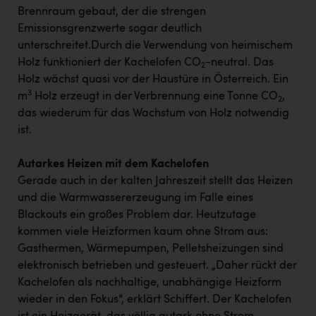
Brennraum gebaut, der die strengen
Emissionsgrenzwerte sogar deutlich
unterschreitet.Durch die Verwendung von heimischem
Holz funktioniert der Kachelofen CO
-neutral. Das
2
Holz wächst quasi vor der Haustüre in Österreich. Ein
3
m
Holz erzeugt in der Verbrennung eine Tonne CO
,
2
das wiederum für das Wachstum von Holz notwendig
ist.
Autarkes Heizen mit dem Kachelofen
Gerade auch in der kalten Jahreszeit stellt das Heizen
und die Warmwassererzeugung im Falle eines
Blackouts ein großes Problem dar. Heutzutage
kommen viele Heizformen kaum ohne Strom aus:
Gasthermen, Wärmepumpen, Pelletsheizungen sind
elektronisch betrieben und gesteuert. „Daher rückt der
Kachelofen als nachhaltige, unabhängige Heizform
wieder in den Fokus“, erklärt Schiffert. Der Kachelofen