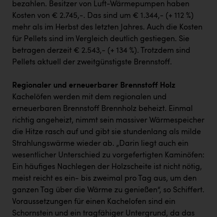
bezahlen. Besitzer von Luft-Wärmepumpen haben
Kosten von € 2.745,-. Das sind um € 1.344,- (+ 112 %)
mehr als im Herbst des letzten Jahres. Auch die Kosten
für Pellets sind im Vergleich deutlich gestiegen. Sie
betragen derzeit € 2.543,- (+ 134 %). Trotzdem sind
Pellets aktuell der zweitgünstigste Brennstoff.
Regionaler und erneuerbarer Brennstoff Holz
Kachelöfen werden mit dem regionalen und
erneuerbaren Brennstoff Brennholz beheizt. Einmal
richtig angeheizt, nimmt sein massiver Wärmespeicher
die Hitze rasch auf und gibt sie stundenlang als milde
Strahlungswärme wieder ab. „Darin liegt auch ein
wesentlicher Unterschied zu vorgefertigten Kaminöfen:
Ein häufiges Nachlegen der Holzscheite ist nicht nötig,
meist reicht es ein- bis zweimal pro Tag aus, um den
ganzen Tag über die Wärme zu genießen“, so Schiffert.
Voraussetzungen für einen Kachelofen sind ein
Schornstein und ein tragfähiger Untergrund, da das