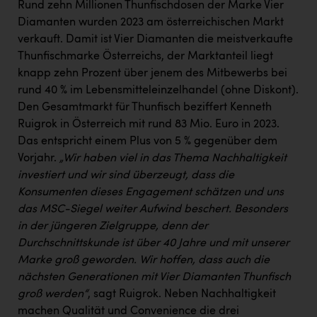
Wirtschaftskammer OÖ Energiehandel
Rund zehn Millionen Thunfischdosen der Marke Vier
Diamanten wurden 2023 am österreichischen Markt
Dopgas
verkauft. Damit ist Vier Diamanten die meistverkaufte
kunden basics
Thunfischmarke Österreichs, der Marktanteil liegt
knapp zehn Prozent über jenem des Mitbewerbs bei
kontakt
rund 40 % im Lebensmitteleinzelhandel (ohne Diskont).
Den Gesamtmarkt für Thunfisch beziffert Kenneth
Ruigrok in Österreich mit rund 83 Mio. Euro in 2023.
Das entspricht einem Plus von 5 % gegenüber dem
Vorjahr.
„Wir haben viel in das Thema Nachhaltigkeit
investiert und wir sind überzeugt, dass die
Konsumenten dieses Engagement schätzen und uns
das MSC-Siegel weiter Aufwind beschert. Besonders
in der jüngeren Zielgruppe, denn der
Durchschnittskunde ist über 40 Jahre und mit unserer
Marke groß geworden. Wir hoffen, dass auch die
nächsten Generationen mit Vier Diamanten Thunfisch
groß werden“
, sagt Ruigrok. Neben Nachhaltigkeit
machen Qualität und Convenience die drei