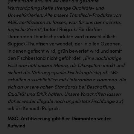
gemeinsam erfüllen wir über die gesamte
TCL
Wertschöpfungskette strenge Qualitäts- und
TGW Logistics
Umweltkriterien. Alle unsere Thunfisch-Produkte von
MSC zertifizieren zu lassen, war für uns der nächste,
TRAILOMAT & Cycling Austria
logische Schritt
“, betont Ruigrok. Für die Vier
VERITAS
Diamanten Thunfischprodukte wird ausschließlich
Skipjack-Thunfisch verwendet, der in allen Ozeanen,
Vier Diamanten
in denen gefischt wird, grün bewertet wird und somit
Vorlagenportal
den Fischbestand nicht gefährdet.
„Eine nachhaltige
Fischerei hält unsere Meere, als Ökosystem intakt und
Wir besiegen Krebs
sichert die Nahrungsquelle Fisch langfristig ab. Wir
Wirtschaftskammer OÖ
arbeiten ausschließlich mit Lieferanten zusammen, die
sich an unsere hohen Standards bei Beschaffung,
ZGONC
Qualität und Ethik halten. Unsere Vorschriften lassen
ZULuft - Zukunft Luft Austria
daher weder illegale noch ungelistete Fischfänge zu“,
erklärt Kenneth Ruigrok.
z.l.ö.
MSC-Zertifizierung gibt Vier Diamanten weiter
Österreichisches Hebammengremium
Aufwind