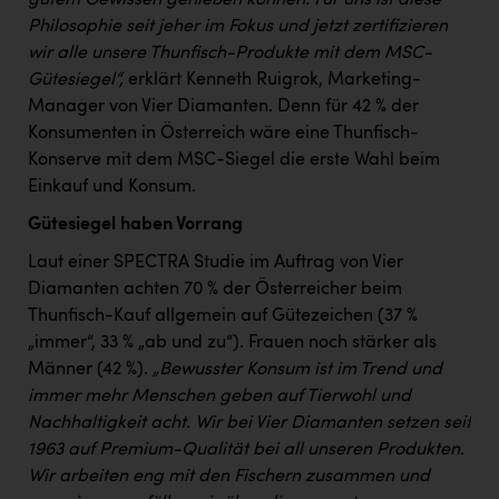
gutem Gewissen genießen können. Für uns ist diese
PEZ
Philosophie seit jeher im Fokus und jetzt zertifizieren
PÜSPÖK
wir alle unsere Thunfisch-Produkte mit dem MSC-
Gütesiegel“,
erklärt Kenneth Ruigrok, Marketing-
REMAX
Manager von Vier Diamanten. Denn für 42 % der
RE/MAX Welcome
Konsumenten in Österreich wäre eine Thunfisch-
Konserve mit dem MSC-Siegel die erste Wahl beim
Resch&Frisch
Einkauf und Konsum.
RUBBLE MASTER
Gütesiegel haben Vorrang
Ruderclub Wels
Laut einer SPECTRA Studie im Auftrag von Vier
Diamanten achten 70 % der Österreicher beim
SCRI - Salzburg Cancer Research Institute
Thunfisch-Kauf allgemein auf Gütezeichen (37 %
SCHMACHTL GmbH
„immer“, 33 % „ab und zu“). Frauen noch stärker als
Männer (42 %).
„Bewusster Konsum ist im Trend und
Schwingshandl - automation technology gmbh
immer mehr Menschen geben auf Tierwohl und
Seher + Partner
Nachhaltigkeit acht. Wir bei Vier Diamanten setzen seit
1963 auf Premium-Qualität bei all unseren Produkten.
Smurfit Westrock Nettingsdorf
Wir arbeiten eng mit den Fischern zusammen und