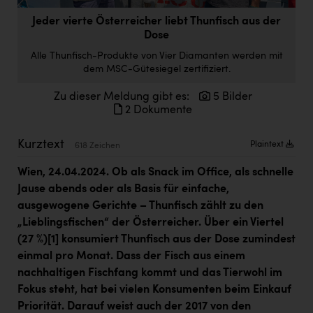
Doppler Gruppe
Jeder vierte Österreicher liebt Thunfisch aus der
Dose
ERLUS AG
Alle Thunfisch-Produkte von Vier Diamanten werden mit
everfield
dem MSC-Gütesiegel zertifiziert.
Firmenradl
Zu dieser Meldung gibt es:
5 Bilder
2 Dokumente
Fristads Austria
HIG Infomotion Group
Kurztext
Plaintext
618 Zeichen
IFE Austria GmbH
Wien, 24.04.2024. Ob als Snack im Office, als schnelle
Jause abends oder als Basis für einfache,
Immotech
ausgewogene Gerichte – Thunfisch zählt zu den
INTERSPAR
„Lieblingsfischen“ der Österreicher. Über ein Viertel
(27 %)
[1]
konsumiert Thunfisch aus der Dose zumindest
INTERSPORT Austria
einmal pro Monat. Dass der Fisch aus einem
Jesolo
nachhaltigen Fischfang kommt und das Tierwohl im
Fokus steht, hat bei vielen Konsumenten beim Einkauf
Jane Goodall Institute Austria
Priorität. Darauf weist auch der 2017 von den