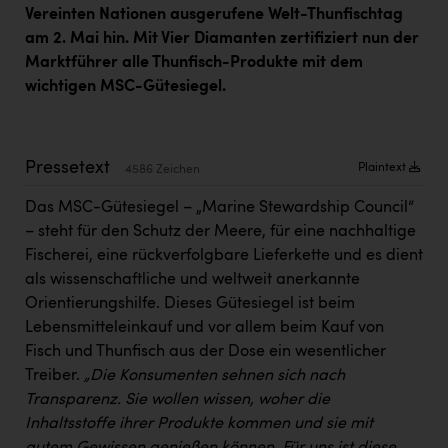
Kärcher
Vereinten Nationen ausgerufene Welt-Thunfischtag
am 2. Mai hin. Mit Vier Diamanten zertifiziert nun der
Karin Liedl
Marktführer alle Thunfisch-Produkte mit dem
KEBA
wichtigen MSC-Gütesiegel.
KIWI Kinderwunsch Institut Dr. Loimer
KLIPP Frisör
Pressetext
Plaintext
4586 Zeichen
Kleider Bauer
Das MSC-Gütesiegel – „Marine Stewardship Council“
– steht für den Schutz der Meere, für eine nachhaltige
Kremsmüller Anlagenbau GmbH
Fischerei, eine rückverfolgbare Lieferkette und es dient
Maximarkt
als wissenschaftliche und weltweit anerkannte
Orientierungshilfe. Dieses Gütesiegel ist beim
Oldtimer Raststationen und Motorhotels
Lebensmitteleinkauf und vor allem beim Kauf von
Österreichischer Kachelofenverband
Fisch und Thunfisch aus der Dose ein wesentlicher
Treiber.
„Die Konsumenten sehnen sich nach
Orlen
Transparenz. Sie wollen wissen, woher die
Passage Linz
Inhaltsstoffe ihrer Produkte kommen und sie mit