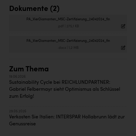
Dokumente (2)
PA_VierDiamanten_MSC-Zertifizierung_24042024_fin
.pdf
|
275,1 KB
PA_VierDiamanten_MSC-Zertifizierung_24042024_fin
.docx
|
1,2 MB
Zum Thema
19.06.2026
Sustainability Cycle bei REICHLUNDPARTNER:
Gabriel Felbermayr sieht Optimismus als Schlüssel
zum Erfolg!
29.05.2026
Verkosten Sie Italien: INTERSPAR Hollabrunn lädt zur
Genussreise