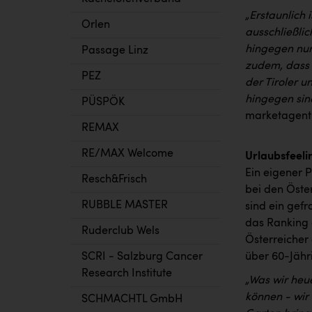
„Erstaunlich 
Orlen
ausschließlic
hingegen nur
Passage Linz
zudem, dass m
PEZ
der Tiroler 
hingegen sind
PÜSPÖK
marketagent
REMAX
RE/MAX Welcome
Urlaubsfeeli
Ein eigener 
Resch&Frisch
bei den Öste
RUBBLE MASTER
sind ein gefr
das Ranking 
Ruderclub Wels
Österreicher 
SCRI - Salzburg Cancer
über 60-Jähr
Research Institute
„Was wir heue
können - wir
SCHMACHTL GmbH