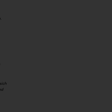
.
f
sich
nd