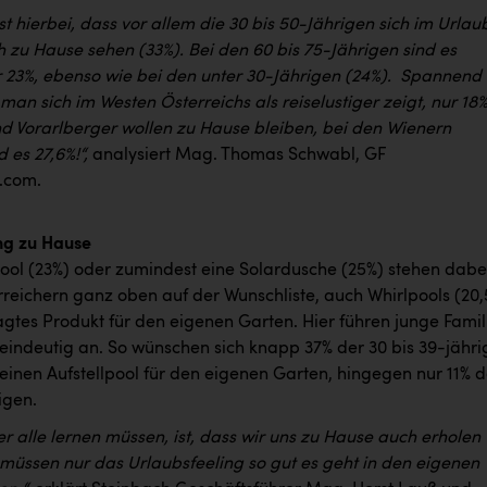
ist hierbei, dass vor allem die 30 bis 50-Jährigen sich im Urlau
h zu Hause sehen (33%). Bei den 60 bis 75-Jährigen sind es
 23%, ebenso wie bei den unter 30-Jährigen (24%). Spannend i
an sich im Westen Österreichs als reiselustiger zeigt, nur 18
und Vorarlberger wollen zu Hause bleiben, bei den Wienern
 es 27,6%!“,
analysiert Mag. Thomas Schwabl, GF
.com.
ng zu Hause
Pool (23%) oder zumindest eine Solardusche (25%) stehen dabe
rreichern ganz oben auf der Wunschliste, auch Whirlpools (20,
agtes Produkt für den eigenen Garten. Hier führen junge Famil
eindeutig an. So wünschen sich knapp 37% der 30 bis 39-jähr
einen Aufstellpool für den eigenen Garten, hingegen nur 11% d
igen.
r alle lernen müssen, ist, dass wir uns zu Hause auch erholen
 müssen nur das Urlaubsfeeling so gut es geht in den eigenen