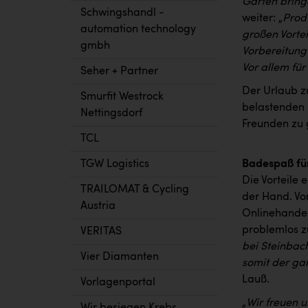
Garten bring
Schwingshandl -
weiter: „
Prod
automation technology
großen Vortei
gmbh
Vorbereitung
Vor allem für
Seher + Partner
Der Urlaub z
Smurfit Westrock
belastenden 
Nettingsdorf
Freunden zu 
TCL
TGW Logistics
Badespaß fü
Die Vorteile 
TRAILOMAT & Cycling
der Hand. Vo
Austria
Onlinehandel
problemlos z
VERITAS
bei Steinbac
Vier Diamanten
somit der ga
Lauß.
Vorlagenportal
„
Wir freuen 