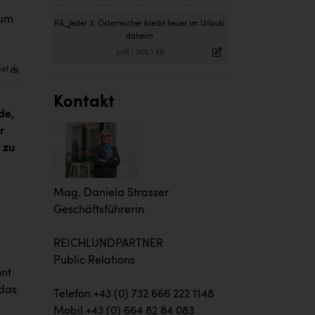
aum
PA_Jeder 3. Österreicher bleibt heuer im Urlaub
daheim
.pdf
|
969,1 KB
ext
Kontakt
de,
r
 zu
Mag. Daniela Strasser
Geschäftsführerin
REICHLUNDPARTNER
Public Relations
nnt
 das
Telefon +43 (0) 732 666 222 1148
Mobil +43 (0) 664 82 84 083