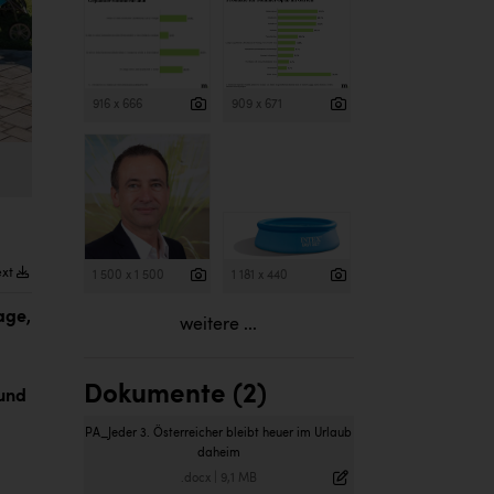
916 x 666
909 x 671
ext
1 500 x 1 500
1 181 x 440
age,
weitere ...
Dokumente (2)
und
PA_Jeder 3. Österreicher bleibt heuer im Urlaub
daheim
.docx
|
9,1 MB