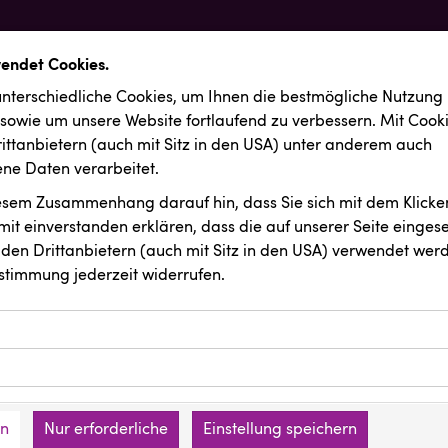
wendet Cookies.
nterschiedliche Cookies, um Ihnen die best­mögliche Nutzung
 sowie um unsere Website fortlaufend zu verbessern. Mit Cook
ittanbietern (auch mit Sitz in den USA) unter anderem auch
e Daten verarbeitet.
iesem Zusammenhang darauf hin, dass Sie sich mit dem Klicken
it ein­ver­standen erklären, dass die auf unserer Seite einges
den Drittanbietern (auch mit Sitz in den USA) verwendet werd
stimmung jederzeit widerrufen.
ookies ermöglichen grundlegende Funktionen und sind für die 
Website erforderlich. Diese Cookies speichern keine persone
ussendungen
ies erfassen Informationen anonym. Diese Informationen helfe
den an keine Dritten übermittelt.
e unsere Besucher unsere Website nutzen.
en
Nur erforderliche
Einstellung speichern
mer der Website (Erstanbieter)