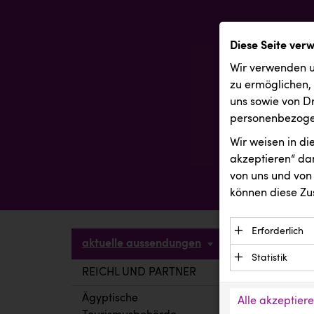
Diese Seite ver
Wir verwenden u
zu ermöglichen,
uns sowie von Dr
personenbezogen
Wir weisen in d
akzeptieren“ dam
von uns und von 
können diese Zu
Erforderlich
aktuelle aussendungen
Essenzielle C
Statistik
Funktion der 
REICHL UND PARTNER
aktuelle a
Statistik Cook
Daten und wer
verstehen, wi
Ägyptische
Alle akzeptier
Anbieter: Eigentü