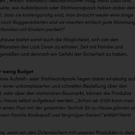
en
.
“,
erklärt Steinbach Geschäftsführer Mag. Horst Lauß und
ukte, wie Aufstellpools oder Stahlwandpools haben dabei den
l, dass sie kostengünstig sind, man braucht weder eine lange
 noch Baggerarbeiten und sie machen einfach gute Stimmung
 Familien mit Kindern perfekt!“
uhause bietet somit auch die Möglichkeit, sich von den
Monaten des Lock Down zu erholen, Zeit mit Familie und
genießen und dennoch ein Gefühl der Sicherheit zu haben
.
r wenig Budget
eines Aufstell- oder Stahlwandpools liegen dabei eindeutig au
n einer unkomplizierten und schnellen Bestellung über den
, oder über den stationären Baumarkt, können die Produkte
u Hause selbst aufgebaut werden. „
Schon ab
€100 kann man 
h einen Pool mit der gesamten Technik für zu Hause gönnen u
nzen Familie Badespaß und Vergnügen bieten!“
erklärt Horst
uns, wenn wir den Österreichern mit unseren Produkten in dem