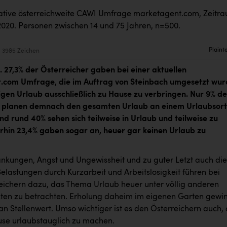
tive österreichweite CAWI Umfrage marketagent.com, Zeitr
020. Personen zwischen 14 und 75 Jahren, n=500.
Plaint
3985 Zeichen
 27,3% der Österreicher gaben bei einer aktuellen
.com Umfrage, die im Auftrag von Steinbach umgesetzt wur
igen Urlaub ausschließlich zu Hause zu verbringen. Nur 9% de
r planen demnach den gesamten Urlaub an einem Urlaubsort
nd rund 40% sehen sich teilweise in Urlaub und teilweise zu
hin 23,4% gaben sogar an, heuer gar keinen Urlaub zu
nkungen, Angst und Ungewissheit und zu guter Letzt auch die
Belastungen durch Kurzarbeit und Arbeitslosigkeit führen bei
reichern dazu, das Thema Urlaub heuer unter völlig anderen
ten zu betrachten. Erholung daheim im eigenen Garten gewi
n Stellenwert. Umso wichtiger ist es den Österreichern auch,
se urlaubstauglich zu machen.