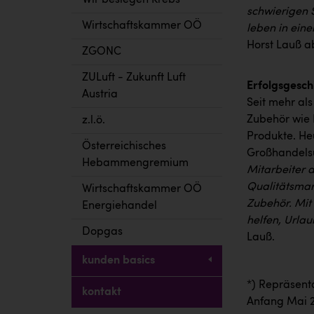
Wir besiegen Krebs
schwierigen 
Wirtschaftskammer OÖ
leben in ein
Horst Lauß a
ZGONC
ZULuft - Zukunft Luft
Erfolgsgesch
Austria
Seit mehr al
Zubehör wie 
z.l.ö.
Produkte. He
Österreichisches
Großhandelsu
Hebammengremium
Mitarbeiter a
Qualitätsmar
Wirtschaftskammer OÖ
Zubehör. Mit
Energiehandel
helfen, Urlau
Dopgas
Lauß.
kunden basics
*)
Repräsenta
kontakt
Anfang Mai 2