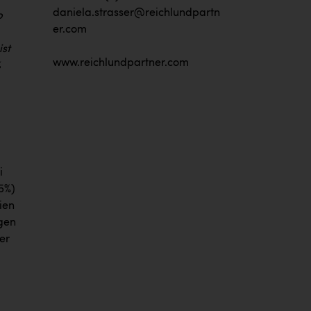
daniela.strasser@reichlundpartn
b
er.com
st
www.reichlundpartner.com
%
i
5%)
ien
igen
er