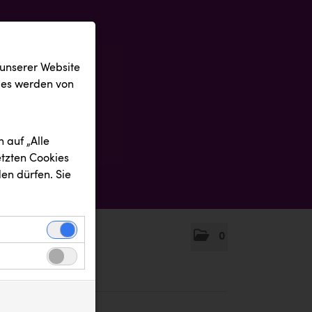
 unserer Website
ies werden von
 auf „Alle
etzten Cookies
en dürfen. Sie
0
einwandfreie
nbezogenen
n uns zu