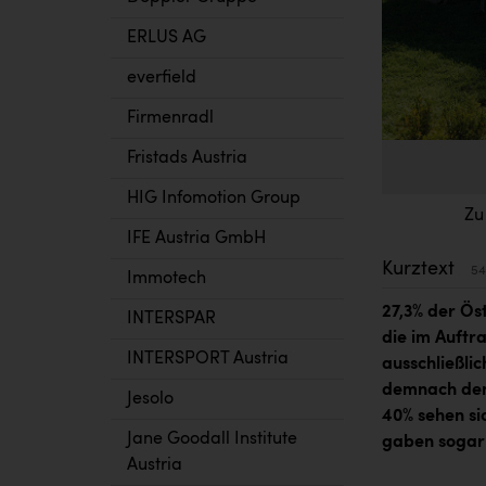
ERLUS AG
everfield
Firmenradl
Fristads Austria
HIG Infomotion Group
Zu
IFE Austria GmbH
Kurztext
54
Immotech
27,3% der Ös
INTERSPAR
die im Auftr
INTERSPORT Austria
ausschließli
demnach den
Jesolo
40% sehen si
Jane Goodall Institute
gaben sogar 
Austria