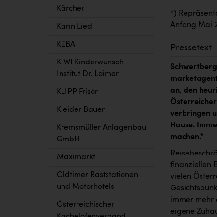
Kärcher
*)
Repräsenta
Anfang Mai 2
Karin Liedl
KEBA
Pressetext
KIWI Kinderwunsch
Schwertberg.
Institut Dr. Loimer
marketagent
an, den heur
KLIPP Frisör
Österreiche
Kleider Bauer
verbringen u
Hause. Immer
Kremsmüller Anlagenbau
machen.
*
GmbH
Reisebeschrä
Maximarkt
finanziellen 
Oldtimer Raststationen
vielen Öster
und Motorhotels
Gesichtspunk
immer mehr a
Österreichischer
eigene Zuhau
Kachelofenverband