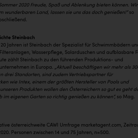
Sommer 2020 Freude, Spaß und Ablenkung bieten können. Wir
em wunderbaren Land, lassen sie uns das doch genießen!“
so
bschließend.
ichte Steinbach
s 20 Jahren ist Steinbach der Spezialist für Schwimmbädern un
Filteranlagen, Wasserpflege, Solarduschen und aufblasbare 
ute zählt Steinbach zu den führenden Produktions- und
nternehmen in Europa. „
Aktuell beschäftigen wir mehr als 30
n drei Standorten, sind zudem Vertriebspartner für
ken wie Intex, einem der größten Hersteller von Pools und
 unseren Produkten wollen den Österreichern so gut es geht d
b im eigenen Garten so richtig genießen zu können“,
so Mag.
tive österreichweite CAWI Umfrage marketagent.com, Zeitr
020. Personen zwischen 14 und 75 Jahren, n=500.