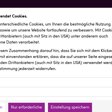
wendet Cookies.
nterschiedliche Cookies, um Ihnen die best­mögliche Nutzung
 sowie um unsere Website fortlaufend zu verbessern. Mit Cook
ittanbietern (auch mit Sitz in den USA) unter anderem auch
e Daten verarbeitet.
iesem Zusammenhang darauf hin, dass Sie sich mit dem Klicken
it ein­ver­standen erklären, dass die auf unserer Seite einges
den Drittanbietern (auch mit Sitz in den USA) verwendet werd
stimmung jederzeit widerrufen.
ookies ermöglichen grundlegende Funktionen und sind für die 
Website erforderlich. Diese Cookies speichern keine persone
ussendungen
Wirtschaftskammer OÖ
ies erfassen Informationen anonym. Diese Informationen helfe
den an keine Dritten übermittelt.
e unsere Besucher unsere Website nutzen.
en
Nur erforderliche
Einstellung speichern
mer der Website (Erstanbieter)