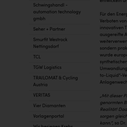
entwickeln un
Schwingshandl -
automation technology
Für den Energ
gmbh
Verboten von
innovativen 
Seher + Partner
ausgereifte 
Smurfit Westrock
weiterverwen
Nettingsdorf
sondern prakt
wurde europa
TCL
synthetischen
TGW Logistics
Umwandlung v
to-Liquid“-V
TRAILOMAT & Cycling
Anlagenwech
Austria
VERITAS
„Mit dieser P
genormten Br
Vier Diamanten
Realität! Da
Vorlagenportal
sorgen gleic
kann.“
, so D