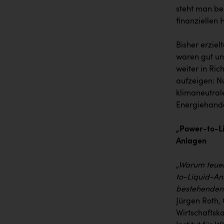
steht man b
finanziellen
Bisher erzie
waren gut und
weiter in Ri
aufzeigen: N
klimaneutral
Energiehande
„Power-to-Li
Anlagen
„Warum teuer
to-Liquid-An
bestehenden 
Jürgen Roth,
Wirtschaftsk