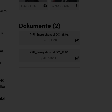
1 688 x 1 125
5 754 x 3 836
ext
Dokumente (2)
ls
PKU_Energiehandel OÖ_18.03.
.docx
|
1 MB
n
gen
PKU_Energiehandel OÖ_18.03.
.pdf
|
326,1 KB
r
040
llen
tzt