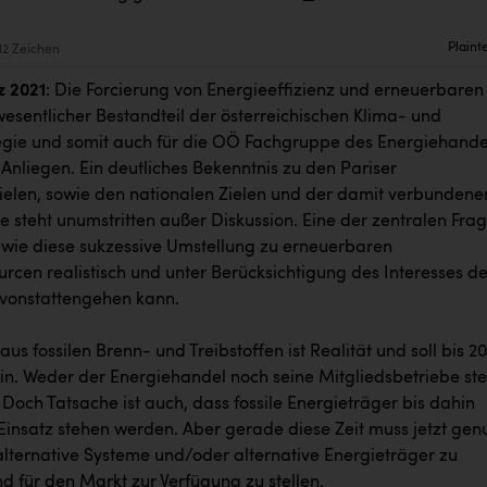
Plaint
12 Zeichen
z 2021
: Die Forcierung von Energieeffizienz und erneuerbaren
wesentlicher Bestandteil der österreichischen Klima- und
egie und somit auch für die OÖ Fachgruppe des Energiehande
 Anliegen. Ein deutliches Bekenntnis zu den Pariser
ielen, sowie den nationalen Zielen und der damit verbundene
 steht unumstritten außer Diskussion. Eine der zentralen Fra
, wie diese sukzessive Umstellung zu erneuerbaren
rcen realistisch und unter Berücksichtigung des Interesses de
vonstattengehen kann.
aus fossilen Brenn- und Treibstoffen ist Realität und soll bis 2
in. Weder der Energiehandel noch seine Mitgliedsbetriebe ste
 Doch Tatsache ist auch, dass fossile Energieträger bis dahin
Einsatz stehen werden. Aber gerade diese Zeit muss jetzt genu
lternative Systeme und/oder alternative Energieträger zu
d für den Markt zur Verfügung zu stellen.