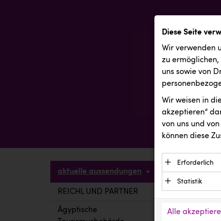
Diese Seite ver
Wir verwenden u
zu ermöglichen,
uns sowie von Dr
personenbezogen
Wir weisen in d
akzeptieren“ dam
von uns und von 
können diese Zu
Erforderlich
aktuelle aussendungen
Essenzielle C
Statistik
Funktion der 
REICHL UND PARTNER
aktuelle a
Statistik Cook
Daten und wer
verstehen, wi
Ägyptische
Alle akzeptier
Anbieter: Eigentü