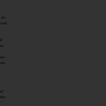
 an
 und
bH
von
wer-
iven
nd
den
r