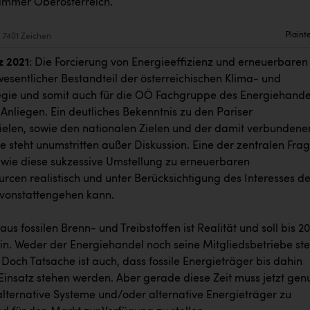
ammer Oberösterreich.
Plaint
7401 Zeichen
z 2021
: Die Forcierung von Energieeffizienz und erneuerbaren
wesentlicher Bestandteil der österreichischen Klima- und
egie und somit auch für die OÖ Fachgruppe des Energiehande
 Anliegen. Ein deutliches Bekenntnis zu den Pariser
ielen, sowie den nationalen Zielen und der damit verbundene
 steht unumstritten außer Diskussion. Eine der zentralen Fra
, wie diese sukzessive Umstellung zu erneuerbaren
rcen realistisch und unter Berücksichtigung des Interesses de
vonstattengehen kann.
aus fossilen Brenn- und Treibstoffen ist Realität und soll bis 2
in. Weder der Energiehandel noch seine Mitgliedsbetriebe ste
 Doch Tatsache ist auch, dass fossile Energieträger bis dahin
Einsatz stehen werden. Aber gerade diese Zeit muss jetzt genu
lternative Systeme und/oder alternative Energieträger zu