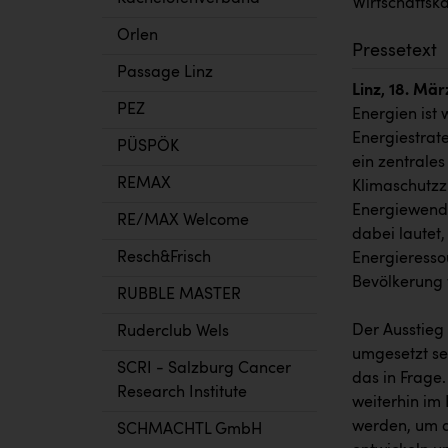
Wirtschaftsk
Orlen
Pressetext
Passage Linz
Linz, 18. Mär
PEZ
Energien ist 
Energiestrat
PÜSPÖK
ein zentrales
REMAX
Klimaschutzz
Energiewende
RE/MAX Welcome
dabei lautet
Resch&Frisch
Energieressou
Bevölkerung 
RUBBLE MASTER
Der Ausstieg 
Ruderclub Wels
umgesetzt se
SCRI - Salzburg Cancer
das in Frage.
Research Institute
weiterhin im 
werden, um a
SCHMACHTL GmbH