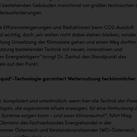
ei bestehenden Gebäuden manchmal vor großen technischen 
 Herausforderungen.
lte Effizienzsteigerungen und Reduktionen beim CO2-Ausstoß
 wichtig, doch „wir wollen nicht dabei stehen bleiben, sonde
chtung Umsetzung der Klimaziele gehen und einen Weg dorthin
utzung bestehender Technik mit neuen, innovativen und
en Energieträgern“ bringt Dr. Zierhut den Standpunkt des
ls auf den Punkt.
quid“-Technologie garantiert Weiternutzung herkömmlicher
, kompliziert und umständlich, wenn hier die Technik der Pow
lagen, die sogenannte eFuels erzeugen, für eine Fortnutzung 
Systeme sorgen kann – und zwar klimaneutral!“
, führt Mag.
 Obmann des Fachverbandes Energiehandel in der
ammer Österreich und Vorstandsvorsitzender IWO-Österreich,