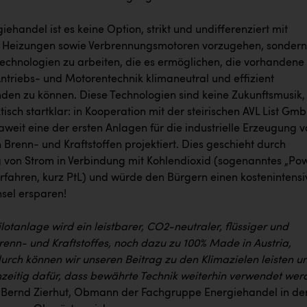
iehandel ist es keine Option, strikt und undifferenziert mit
 Heizungen sowie Verbrennungsmotoren vorzugehen, sondern
Technologien zu arbeiten, die es ermöglichen, die vorhandene
Antriebs- und Motorentechnik klimaneutral und effizient
den zu können. Diese Technologien sind keine Zukunftsmusik,
isch startklar: in Kooperation mit der steirischen AVL List Gm
weit eine der ersten Anlagen für die industrielle Erzeugung 
 Brenn- und Kraftstoffen projektiert. Dies geschieht durch
on Strom in Verbindung mit Kohlendioxid (sogenanntes „Po
erfahren, kurz PtL) und würde den Bürgern einen kostenintens
sel ersparen!
ilotanlage wird ein leistbarer, CO2-neutraler, flüssiger und
enn- und Kraftstoffes, noch dazu zu 100% Made in Austria,
durch können wir unseren Beitrag zu den Klimazielen leisten u
hzeitig dafür, dass bewährte Technik weiterhin verwendet wer
r. Bernd Zierhut, Obmann der Fachgruppe Energiehandel in de