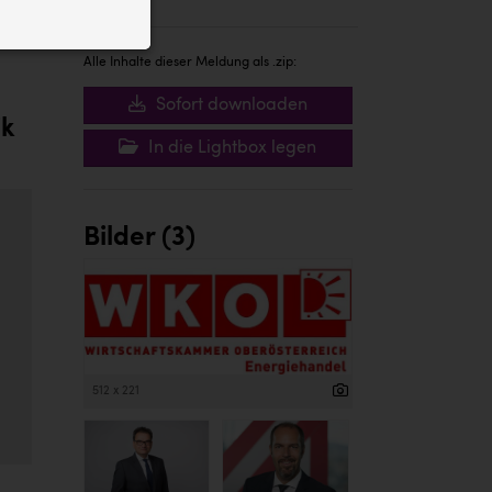
ID auf Ihrem
 der Website
Alle Inhalte dieser Meldung als .zip:
Sofort downloaden
ik
In die Lightbox legen
Bilder (3)
512 x 221