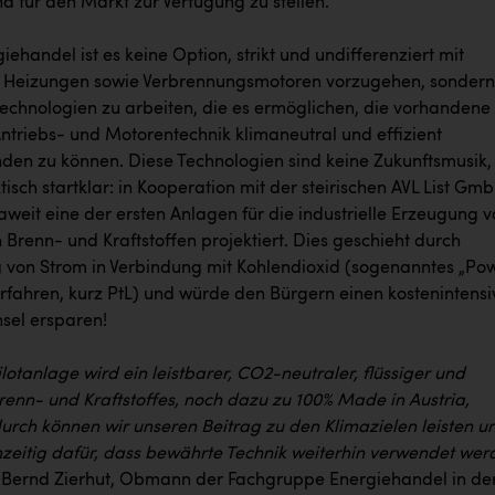
d für den Markt zur Verfügung zu stellen.
iehandel ist es keine Option, strikt und undifferenziert mit
 Heizungen sowie Verbrennungsmotoren vorzugehen, sondern
Technologien zu arbeiten, die es ermöglichen, die vorhandene
Antriebs- und Motorentechnik klimaneutral und effizient
den zu können. Diese Technologien sind keine Zukunftsmusik,
isch startklar: in Kooperation mit der steirischen AVL List Gm
weit eine der ersten Anlagen für die industrielle Erzeugung 
 Brenn- und Kraftstoffen projektiert. Dies geschieht durch
on Strom in Verbindung mit Kohlendioxid (sogenanntes „Po
erfahren, kurz PtL) und würde den Bürgern einen kostenintens
sel ersparen!
ilotanlage wird ein leistbarer, CO2-neutraler, flüssiger und
enn- und Kraftstoffes, noch dazu zu 100% Made in Austria,
durch können wir unseren Beitrag zu den Klimazielen leisten u
hzeitig dafür, dass bewährte Technik weiterhin verwendet wer
r. Bernd Zierhut, Obmann der Fachgruppe Energiehandel in de