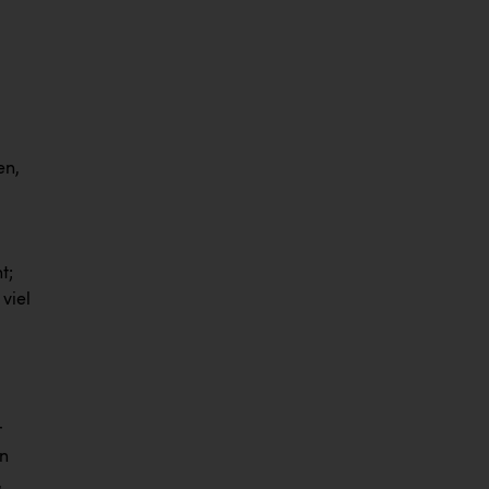
en,
t;
viel
r
in
,