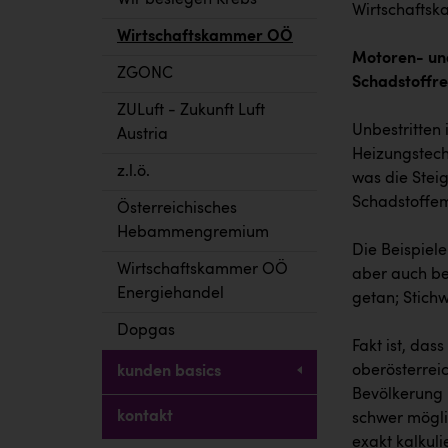
Wir besiegen Krebs
Wirtschaftsk
Wirtschaftskammer OÖ
Motoren- und
ZGONC
Schadstoffre
ZULuft - Zukunft Luft
Unbestritten
Austria
Heizungstechn
z.l.ö.
was die Stei
Schadstoffemi
Österreichisches
Hebammengremium
Die Beispiel
Wirtschaftskammer OÖ
aber auch bei
Energiehandel
getan; Stich
Dopgas
Fakt ist, das
oberösterreic
kunden basics
Bevölkerung i
kontakt
schwer mögli
exakt kalkul