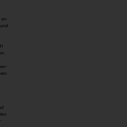
 an
 und
bH
von
wer-
iven
nd
den
r