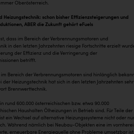
ammer Oberösterreich.
 Heizungstechnik: schon bisher Effizienzsteigerungen und
duktionen, ABER die Zukunft gehört eFuels
 ist, dass im Bereich der Verbrennungsmotoren und
ik in den letzten Jahrzehnten riesige Fortschritte erzielt wurd
gerung der Effizienz und die Verringerung der
ssionen betrifft.
e im Bereich der Verbrennungsmotoren sind hinlänglich bekann
 der Heizungstechnik hat sich in den letzten Jahrzehnten sehr 
wort Brennwerttechnik.
s in rund 600.000 österreichischen bzw. etwa 90.000
hischen Haushalten Ölheizungen in Betrieb sind. Für Teile der
st ein Wechsel auf alternative Heizungssysteme nicht oder nu
ch. Während nämlich bei Neubau-Objekten eine im vornhere
ierte, erneuerbare Energiequelle ohne Probleme umsetzbar ist