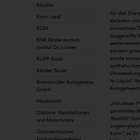
Kärcher
Für den Energ
Karin Liedl
Verboten von
KEBA
innovativen 
ausgereifte 
KIWI Kinderwunsch
weiterverwen
Institut Dr. Loimer
sondern prakt
wurde europa
KLIPP Frisör
synthetischen
Kleider Bauer
Umwandlung v
to-Liquid“-V
Kremsmüller Anlagenbau
Anlagenwech
GmbH
Maximarkt
„Mit dieser P
genormten Br
Oldtimer Raststationen
Realität! Da
und Motorhotels
sorgen gleic
Österreichischer
kann.“
, so D
Kachelofenverband