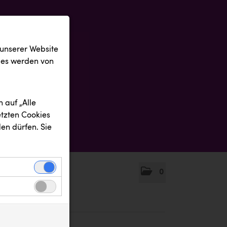
 unserer Website
ies werden von
 auf „Alle
etzten Cookies
en dürfen. Sie
0
einwandfreie
nbezogenen
n uns zu