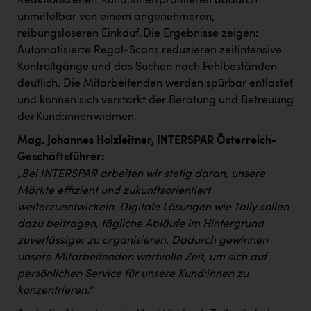
Reaktionszeiten. Kund:innen profitieren dadurch
PEZ
unmittelbar von einem angenehmeren,
PÜSPÖK
reibungsloseren Einkauf. Die Ergebnisse zeigen:
Automatisierte Regal-Scans reduzieren zeitintensive
REMAX
Kontrollgänge und das Suchen nach Fehlbeständen
RE/MAX Welcome
deutlich. Die Mitarbeitenden werden spürbar entlastet
und können sich verstärkt der Beratung und Betreuung
Resch&Frisch
der Kund:innen widmen.
RUBBLE MASTER
Mag. Johannes Holzleitner, INTERSPAR Österreich-
Geschäftsführer:
Ruderclub Wels
„Bei INTERSPAR arbeiten wir stetig daran, unsere
SCRI - Salzburg Cancer Research Institute
Märkte effizient und zukunftsorientiert
weiterzuentwickeln. Digitale Lösungen wie Tally sollen
SCHMACHTL GmbH
dazu beitragen, tägliche Abläufe im Hintergrund
Schwingshandl - automation technology gmbh
zuverlässiger zu organisieren. Dadurch gewinnen
unsere Mitarbeitenden wertvolle Zeit, um sich auf
Seher + Partner
persönlichen Service für unsere Kund:innen zu
Smurfit Westrock Nettingsdorf
konzentrieren.“