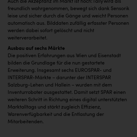
TCL
Auch die Akzeptanz im Markt ist hoch: Tally wird als
freundlich wahrgenommen, bewegt sich dank Sensorik
TGW Logistics
leise und sicher durch die Gänge und weicht Personen
automatisch aus. Bilddaten zufällig erfasster Personen
TRAILOMAT & Cycling Austria
werden dabei sofort gelöscht und nicht
VERITAS
weiterverarbeitet.
Vier Diamanten
Ausbau auf sechs Märkte
Die positiven Erfahrungen aus Wien und Eisenstadt
Vorlagenportal
bilden die Grundlage für die nun gestartete
Wir besiegen Krebs
Erweiterung. Insgesamt sechs EUROSPAR- und
INTERSPAR-Märkte – darunter der INTERSPAR
Wirtschaftskammer OÖ
Salzburg-Lehen und Hallein – wurden mit dem
ZGONC
Inventurroboter ausgestattet. Damit setzt SPAR einen
weiteren Schritt in Richtung eines digital unterstützten
ZULuft - Zukunft Luft Austria
Marktalltags und stärkt zugleich Effizienz,
z.l.ö.
Warenverfügbarkeit und die Entlastung der
Mitarbeitenden.
Österreichisches Hebammengremium