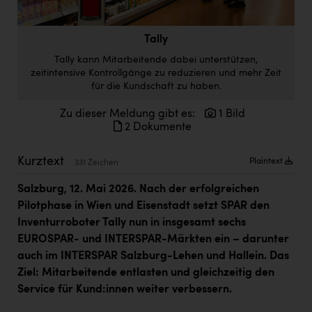
Doppler Gruppe
ERLUS AG
Tally
Tally kann Mitarbeitende dabei unterstützen,
everfield
zeitintensive Kontrollgänge zu reduzieren und mehr Zeit
für die Kundschaft zu haben.
Firmenradl
Zu dieser Meldung gibt es:
1 Bild
Fristads Austria
2 Dokumente
HIG Infomotion Group
Kurztext
Plaintext
331 Zeichen
IFE Austria GmbH
Salzburg, 12. Mai 2026.
Nach der erfolgreichen
Immotech
Pilotphase in Wien und Eisenstadt setzt SPAR den
INTERSPAR
Inventurroboter Tally nun in insgesamt sechs
EUROSPAR- und INTERSPAR-Märkten ein – darunter
INTERSPORT Austria
auch im INTERSPAR Salzburg-Lehen und Hallein. Das
Jesolo
Ziel: Mitarbeitende entlasten und gleichzeitig den
Service für Kund:innen weiter verbessern.
Jane Goodall Institute Austria