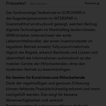
Kärcher
Pressetext
Plaintext
2834 Zeichen
Karin Liedl
Der fünfmonatige Testbetrieb im EUROSPAR in
der Sagedergasse sowie im INTERSPAR in
KEBA
Eisenstadt hat eindrucksvoll gezeigt, welchen Beitrag
KIWI Kinderwunsch Institut Dr. Loimer
digitale Technologien im Marktalltag leisten können.
SPAR ist dabei österreichweit der erste
KLIPP Frisör
Lebensmittelhändler, der einen Inventurroboter im
Kleider Bauer
regulären Betrieb einsetzt. Tally scannt mehrmals
täglich die Regale, erkennt Bestände und Lücken und
Kremsmüller Anlagenbau GmbH
übermittelt die Informationen automatisch an die
mobilen Geräte der Mitarbeitenden, ohne den
Maximarkt
laufenden Betrieb zu beeinträchtigen.
Oldtimer Raststationen und Motorhotels
Ein Gewinn für Kund:innen und Mitarbeitende
Österreichischer Kachelofenverband
Dank der regelmäßigen und genauen Erfassung
können fehlende Produkte frühzeitig erkannt und rasch
Orlen
nachgefüllt werden. Das sorgt für bessere
Passage Linz
Warenverfügbarkeit und verkürzt