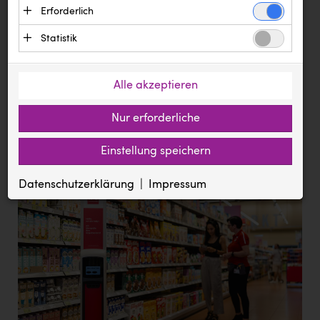
Text
Erforderlich
Bilder
Dokumente
Ägyptische Tourismusbehörde
Essenzielle Cookies ermöglichen grundlegende
Statistik
Andi Kolb
Meldung vom 12.05.2026
Funktionen und sind für die einwandfreie
Statistik Cookies erfassen Informationen
Funktion der Website erforderlich. Diese Cookies
Backwelt Pilz
Inventurroboter Tally startet im
anonym. Diese Informationen helfen uns zu
speichern keine personenbezogenen Daten und
Alle akzeptieren
INTERSPAR Salzburg-Lehen und
BAUHAUS
verstehen, wie unsere Besucher unsere Website
werden an keine Dritten übermittelt.
Hallein
nutzen.
Nur erforderliche
BioLife
Anbieter: Eigentümer der Website (Erstanbieter)
Google Analytics
SPAR setzt weiter auf Digitalisierung
BMIMI
Cookie
Anbieter: Google LLC (Drittanbieter, Sitz in den USA)
Einstellung speichern
Die genutzten Cookies dienen zum Erstellen von
ASP.NET_SessionId
Zugriffsstatistiken und speichern eine eindeutige ID auf
BMD
pressetest.presstige.at
Ihrem Computer. Gesammelte Daten werden an Google LLC
Datenschutzerklärung
Impressum
Session
übermittelt.
CADS
Verwaltung der Session, für die einwandfreie Funktion der Website
Cookie
erforderlich.
_ga, _gat, _gid
Canon
prCookieConsent
pressetest.presstige.at
1 Jahr
CEWE
https://policies.google.com/privacy?hl=de
Speichert die gewählten Cookie Einstellungen
City Point Steyr
Diakonissen Linz