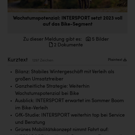
Doppler Gruppe
ERLUS AG
Wachstumspotenzial: INTERSPORT setzt 2023 voll
auf das Bike-Segment
everfield
Firmenradl
Zu dieser Meldung gibt es:
5 Bilder
2 Dokumente
Fristads Austria
Kurztext
Plaintext
HIG Infomotion Group
1297 Zeichen
IFE Austria GmbH
Bilanz: Stabiles Wintergeschäft mit Verleih als
großen Umsatztreiber
Immotech
Ganzheitliche Strategie: Weiterhin
Wachstumspotenzial bei Bike
INTERSPAR
Ausblick: INTERSPORT erwartet im Sommer Boom
INTERSPORT Austria
im Bike-Verleih
GfK-Studie: INTERSPORT weiterhin top bei Service
Jesolo
und Beratung
Jane Goodall Institute Austria
Grünes Mobilitätskonzept nimmt Fahrt auf: