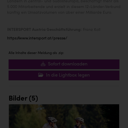
Ländern in Zentral- und Südosteuropa, beschäftigt mehr als
5.000 Mitarbeitende und erzielt in diesem 12-Länder-Verbund
künftig ein Umsatzvolumen von über einer Milliarde Euro.
INTERSPORT Austria Geschäftsführung:
Franz Koll
https://www.intersport.at/presse/
Alle Inhalte dieser Meldung als .zip:
Sofort downloaden
In die Lightbox legen
Bilder (5)