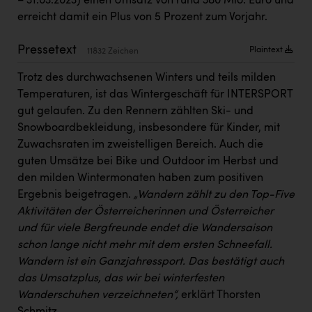
– 31.03.2023) einen Umsatz von rund 380 Mio. Euro und
PEZ
erreicht damit ein Plus von 5 Prozent zum Vorjahr.
PÜSPÖK
Pressetext
Plaintext
11832 Zeichen
REMAX
Trotz des durchwachsenen Winters und teils milden
RE/MAX Welcome
Temperaturen, ist das Wintergeschäft für INTERSPORT
Resch&Frisch
gut gelaufen. Zu den Rennern zählten Ski- und
Snowboardbekleidung, insbesondere für Kinder, mit
RUBBLE MASTER
Zuwachsraten im zweistelligen Bereich. Auch die
Ruderclub Wels
guten Umsätze bei Bike und Outdoor im Herbst und
den milden Wintermonaten haben zum positiven
SCRI - Salzburg Cancer Research Institute
Ergebnis beigetragen.
„Wandern zählt zu den Top-Five
Aktivitäten der Österreicherinnen und Österreicher
SCHMACHTL GmbH
und für viele Bergfreunde endet die Wandersaison
Schwingshandl - automation technology gmbh
schon lange nicht mehr mit dem ersten Schneefall.
Wandern ist ein Ganzjahressport. Das bestätigt auch
Seher + Partner
das Umsatzplus, das wir bei winterfesten
Smurfit Westrock Nettingsdorf
Wanderschuhen verzeichneten“,
erklärt Thorsten