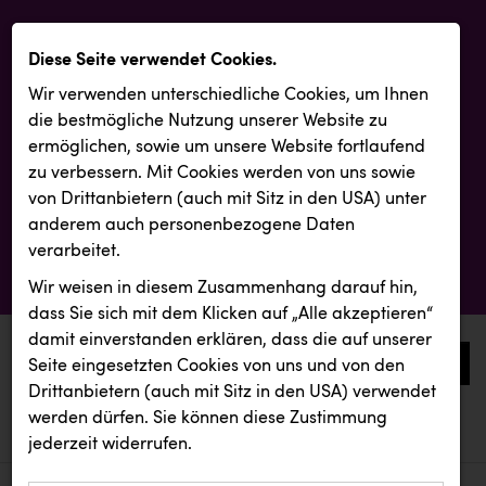
Diese Seite verwendet Cookies.
Wir verwenden unterschiedliche Cookies, um Ihnen
die best­mögliche Nutzung unserer Website zu
ermöglichen, sowie um unsere Website fortlaufend
zu verbessern. Mit Cookies werden von uns sowie
von Drittanbietern (auch mit Sitz in den USA) unter
anderem auch personenbezogene Daten
verarbeitet.
Wir weisen in diesem Zusammenhang darauf hin,
dass Sie sich mit dem Klicken auf „Alle akzeptieren“
damit ein­ver­standen erklären, dass die auf unserer
0
Seite eingesetzten Cookies von uns und von den
Drittanbietern (auch mit Sitz in den USA) verwendet
werden dürfen. Sie können diese Zustimmung
aktuelle aussendungen
aktuelle aussendungen
INTERSPORT Austria
jederzeit widerrufen.
REICHL UND PARTNER