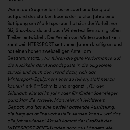
Schmitz.
TCL
War in den Segmenten Tourensport und Langlauf
TGW Logistics
aufgrund des starken Booms der letzten Jahre eine
TRAILOMAT & Cycling Austria
Sättigung am Markt spürbar, hat sich der Verleih von
Ski, Snowboards und auch Wintertextilien zum großen
VERITAS
Treiber entwickelt. Der Verleih von Wintersportartikeln
Vier Diamanten
zieht bei INTERSPORT seit vielen Jahren kräftig an und
hat einen hohen zweistelligen Anteil am
Vorlagenportal
Gesamtumsatz.
„Wir führen die gute Performance auf
die Rückkehr der Auslandsgäste in die Skigebiete
Wir besiegen Krebs
zurück und auch den Trend dazu, sich das
Wirtschaftskammer OÖ
Wintersport-Equipment eher zu leihen, statt neu zu
kaufen“
, erklärt Schmitz und ergänzt:
„Für den
ZGONC
Skiurlaub einmal im Jahr oder für Kinder überwiegen
ZULuft - Zukunft Luft Austria
ganz klar die Vorteile.
Man reist mit leichterem
Gepäck und hat eine perfekt passende Ausrüstung,
z.l.ö.
die bequem online vorbestellt werden kann - und das
Österreichisches Hebammengremium
alle Jahre wieder.“ Aktuell kommt der Großteil der
INTERSPORT RENT-Kunden noch aus Ländern wie