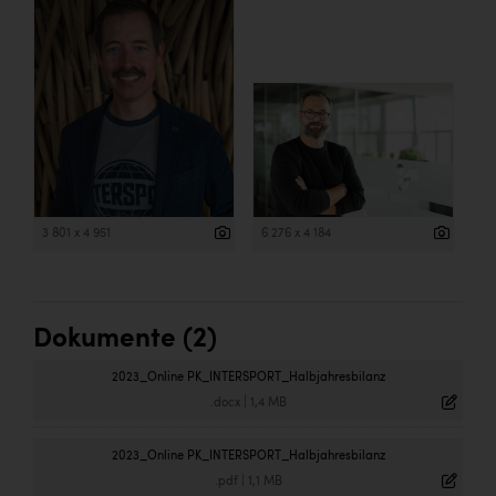
3 801 x 4 951
6 276 x 4 184
Dokumente (2)
2023_Online PK_INTERSPORT_Halbjahresbilanz
.docx
|
1,4 MB
2023_Online PK_INTERSPORT_Halbjahresbilanz
.pdf
|
1,1 MB