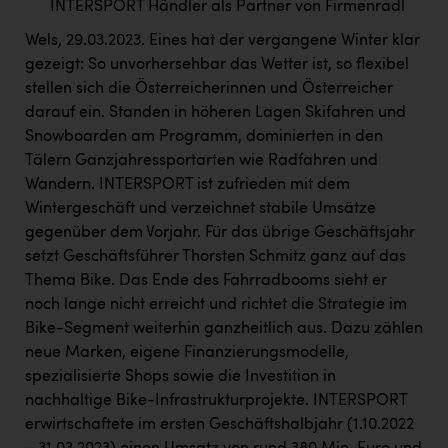
INTERSPORT Händler als Partner von Firmenradl
Kärcher
Wels, 29.03.2023. Eines hat der vergangene Winter klar
Karin Liedl
gezeigt: So unvorhersehbar das Wetter ist, so flexibel
KEBA
stellen sich die Österreicherinnen und Österreicher
darauf ein. Standen in höheren Lagen Skifahren und
KIWI Kinderwunsch Institut Dr. Loimer
Snowboarden am Programm, dominierten in den
KLIPP Frisör
Tälern Ganzjahressportarten wie Radfahren und
Wandern. INTERSPORT ist zufrieden mit dem
Kleider Bauer
Wintergeschäft und verzeichnet stabile Umsätze
gegenüber dem Vorjahr. Für das übrige Geschäftsjahr
Kremsmüller Anlagenbau GmbH
setzt Geschäftsführer Thorsten Schmitz ganz auf das
Maximarkt
Thema Bike. Das Ende des Fahrradbooms sieht er
noch lange nicht erreicht und richtet die Strategie im
Oldtimer Raststationen und Motorhotels
Bike-Segment weiterhin ganzheitlich aus. Dazu zählen
Österreichischer Kachelofenverband
neue Marken, eigene Finanzierungsmodelle,
spezialisierte Shops sowie die Investition in
Orlen
nachhaltige Bike-Infrastrukturprojekte. INTERSPORT
Passage Linz
erwirtschaftete im ersten Geschäftshalbjahr (1.10.2022