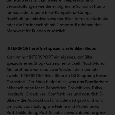
der Radwerkstatt. Ein weiterer Teilbereich sind
Veranstaltungen wie die erfolgreiche School of Pump
für Kids oder eigene Bike-Kompetenz-Camps.
Nachhaltige Initiativen wie der Bike-Infrastrukturfonds
oder die Partnerschaft mit Firmenradl erhöhen den
Mehrwert für Kunden zusätzlich.
INTERSPORT eröffnet spezialisierte Bike-Shops
Konkret hat INTERSPORT ein eigenes, auf Bike
spezialisiertes Shop-Konzept entwickelt. Nach Maria
Alm eröffnete vor rund zwei Wochen der nunmehr
zweite INTERSPORT Bike-Shop im G3 Shopping Resort
Gerasdorf. Der Shop bietet alles, was das Sportlerherz
höherschlagen lässt: Rennräder, Gravelbikes, Fullys,
Hardtails, Crossbikes, Comfortbikes und natürlich E-
Bikes – die Auswahl an Fahrrädern ist groß und wird
um Schutzausrüstung wie Helme und Protektoren,
Rad-Bekleidung, Rad-Schuhe sowie Zubehör ergänzt.