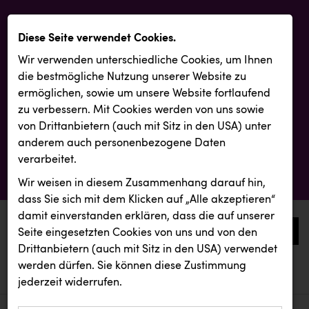
Diese Seite verwendet Cookies.
Wir verwenden unterschiedliche Cookies, um Ihnen
die best­mögliche Nutzung unserer Website zu
ermöglichen, sowie um unsere Website fortlaufend
zu verbessern. Mit Cookies werden von uns sowie
von Drittanbietern (auch mit Sitz in den USA) unter
anderem auch personenbezogene Daten
verarbeitet.
Wir weisen in diesem Zusammenhang darauf hin,
dass Sie sich mit dem Klicken auf „Alle akzeptieren“
damit ein­ver­standen erklären, dass die auf unserer
0
Seite eingesetzten Cookies von uns und von den
Drittanbietern (auch mit Sitz in den USA) verwendet
werden dürfen. Sie können diese Zustimmung
aktuelle aussendungen
aktuelle aussendungen
INTERSPORT Austria
jederzeit widerrufen.
REICHL UND PARTNER