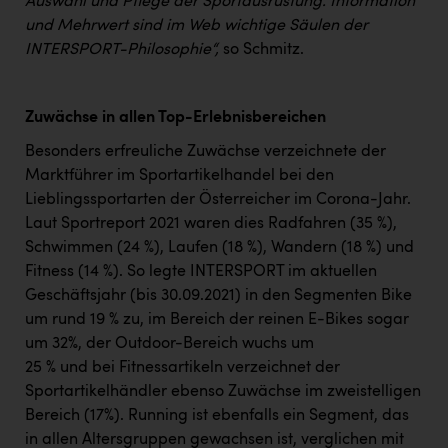
Auswahl und Pflege der Sportausrüstung. Information
und Mehrwert sind im Web wichtige Säulen der
INTERSPORT-Philosophie“,
so Schmitz.
Zuwächse in allen Top-Erlebnisbereichen
Besonders erfreuliche Zuwächse verzeichnete der
Marktführer im Sportartikelhandel bei den
Lieblingssportarten der Österreicher im Corona-Jahr.
Laut Sportreport 2021 waren dies Radfahren (35 %),
Schwimmen (24 %), Laufen (18 %), Wandern (18 %) und
Fitness (14 %). So legte INTERSPORT im aktuellen
Geschäftsjahr (bis 30.09.2021) in den Segmenten Bike
um rund 19 % zu, im Bereich der reinen E-Bikes sogar
um 32%, der Outdoor-Bereich wuchs um
25 % und bei Fitnessartikeln verzeichnet der
Sportartikelhändler ebenso Zuwächse im zweistelligen
Bereich (17%). Running ist ebenfalls ein Segment, das
in allen Altersgruppen gewachsen ist, verglichen mit