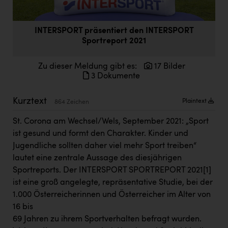
Doppler Gruppe
ERLUS AG
INTERSPORT präsentiert den INTERSPORT
Sportreport 2021
everfield
Firmenradl
Zu dieser Meldung gibt es:
17 Bilder
3 Dokumente
Fristads Austria
Kurztext
Plaintext
HIG Infomotion Group
864 Zeichen
IFE Austria GmbH
St. Corona am Wechsel/Wels, September 2021: „Sport
ist gesund und formt den Charakter. Kinder und
Immotech
Jugendliche sollten daher viel mehr Sport treiben“
lautet eine zentrale Aussage des diesjährigen
INTERSPAR
Sportreports. Der INTERSPORT SPORTREPORT 2021
[1]
INTERSPORT Austria
ist eine groß angelegte, repräsentative Studie, bei der
1.000 Österreicherinnen und Österreicher im Alter von
Jesolo
16 bis
Jane Goodall Institute Austria
69 Jahren zu ihrem Sportverhalten befragt wurden.