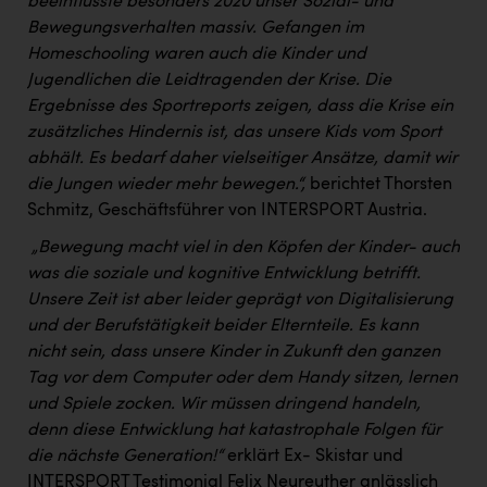
beeinflusste besonders 2020 unser Sozial- und
PEZ
Bewegungsverhalten massiv. Gefangen im
PÜSPÖK
Homeschooling waren auch die Kinder und
Jugendlichen die Leidtragenden der Krise. Die
REMAX
Ergebnisse des Sportreports zeigen, dass die Krise ein
RE/MAX Welcome
zusätzliches Hindernis ist, das unsere Kids vom Sport
abhält. Es bedarf daher vielseitiger Ansätze, damit wir
Resch&Frisch
die Jungen wieder mehr bewegen.“,
berichtet Thorsten
RUBBLE MASTER
Schmitz, Geschäftsführer von INTERSPORT Austria.
„Bewegung macht viel in den Köpfen der Kinder- auch
Ruderclub Wels
was die soziale und kognitive Entwicklung betrifft.
SCRI - Salzburg Cancer Research Institute
Unsere Zeit ist aber leider geprägt von Digitalisierung
und der Berufstätigkeit beider Elternteile. Es kann
SCHMACHTL GmbH
nicht sein, dass unsere Kinder in Zukunft den ganzen
Schwingshandl - automation technology gmbh
Tag vor dem Computer oder dem Handy sitzen, lernen
und Spiele zocken. Wir müssen dringend handeln,
Seher + Partner
denn diese Entwicklung hat katastrophale Folgen für
Smurfit Westrock Nettingsdorf
die nächste Generation!“
erklärt Ex- Skistar und
INTERSPORT Testimonial Felix Neureuther anlässlich