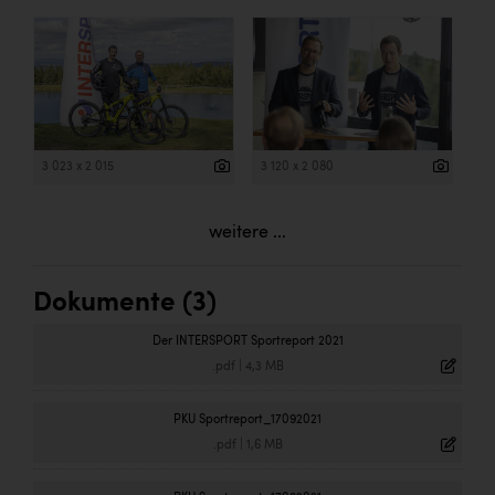
3 023 x 2 015
3 120 x 2 080
weitere ...
Dokumente (3)
Der INTERSPORT Sportreport 2021
.pdf
|
4,3 MB
PKU Sportreport_17092021
.pdf
|
1,6 MB