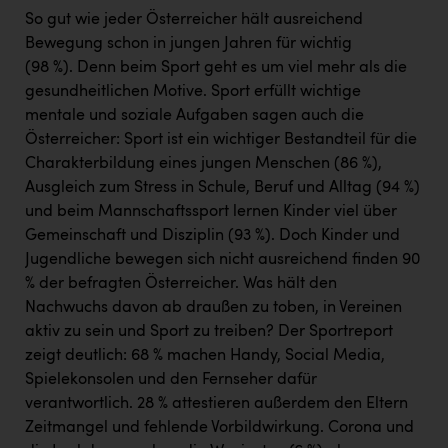
Wirtschaftskammer OÖ Energiehandel
So gut wie jeder Österreicher hält ausreichend
Dopgas
Bewegung schon in jungen Jahren für wichtig
(98 %). Denn beim Sport geht es um viel mehr als die
kunden basics
gesundheitlichen Motive. Sport erfüllt wichtige
mentale und soziale Aufgaben sagen auch die
kontakt
Österreicher: Sport ist ein wichtiger Bestandteil für die
Charakterbildung eines jungen Menschen (86 %),
Ausgleich zum Stress in Schule, Beruf und Alltag (94 %)
und beim Mannschaftssport lernen Kinder viel über
Gemeinschaft und Disziplin (93 %). Doch Kinder und
Jugendliche bewegen sich nicht ausreichend finden 90
% der befragten Österreicher. Was hält den
Nachwuchs davon ab draußen zu toben, in Vereinen
aktiv zu sein und Sport zu treiben? Der Sportreport
zeigt deutlich: 68 % machen Handy, Social Media,
Spielekonsolen und den Fernseher dafür
verantwortlich. 28 % attestieren außerdem den Eltern
Zeitmangel und fehlende Vorbildwirkung. Corona und