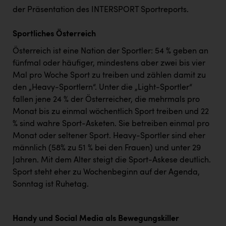
TCL
der Präsentation des INTERSPORT Sportreports.
TGW Logistics
Sportliches Österreich
TRAILOMAT & Cycling Austria
Österreich ist eine Nation der Sportler: 54 % geben an
VERITAS
fünfmal oder häufiger, mindestens aber zwei bis vier
Mal pro Woche Sport zu treiben und zählen damit zu
Vier Diamanten
den „Heavy-Sportlern“. Unter die „Light-Sportler“
Vorlagenportal
fallen jene 24 % der Österreicher, die mehrmals pro
Monat bis zu einmal wöchentlich Sport treiben und 22
Wir besiegen Krebs
% sind wahre Sport-Asketen. Sie betreiben einmal pro
Wirtschaftskammer OÖ
Monat oder seltener Sport. Heavy-Sportler sind eher
männlich (58% zu 51 % bei den Frauen) und unter 29
ZGONC
Jahren. Mit dem Alter steigt die Sport-Askese deutlich.
ZULuft - Zukunft Luft Austria
Sport steht eher zu Wochenbeginn auf der Agenda,
Sonntag ist Ruhetag.
z.l.ö.
Österreichisches Hebammengremium
Handy und Social Media als Bewegungskiller