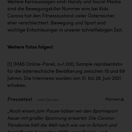
Weitere Kernaussagen sind: Handy und Social Media
Kärcher
sind die Bewegungskiller Nummer eins bei Kids.
Karin Liedl
Corona hat den Fitnesszustand vieler Österreicher
eher verschlechtert. Bewegung und Sport sind
KEBA
wichtige Entschleuniger in unserer schnelllebigen Zeit.
KIWI Kinderwunsch Institut Dr. Loimer
KLIPP Frisör
Weitere Fotos folgen!
Kleider Bauer
[1]
IMAS Online-Panel, n=1.000, Sample repräsentativ
Kremsmüller Anlagenbau GmbH
für die österreichische Bevölkerung zwischen 16 und 69
Jahren. Die Interviews wurden von 21. bis 28. Juni 2021
Maximarkt
erhoben.
Oldtimer Raststationen und Motorhotels
Pressetext
Plaintext
14931 Zeichen
Österreichischer Kachelofenverband
„Nach einem Jahr Pause haben wir den Sportreport
Orlen
heuer mit großer Spannung erwartet. Die Corona-
Passage Linz
Pandemie hält die Welt nach wie vor in Schach und