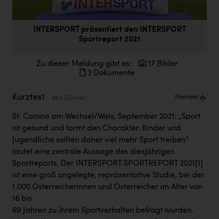
Doppler Gruppe
ERLUS AG
INTERSPORT präsentiert den INTERSPORT
Sportreport 2021
everfield
Firmenradl
Zu dieser Meldung gibt es:
17 Bilder
3 Dokumente
Fristads Austria
Kurztext
Plaintext
HIG Infomotion Group
864 Zeichen
IFE Austria GmbH
St. Corona am Wechsel/Wels, September 2021: „Sport
ist gesund und formt den Charakter. Kinder und
Immotech
Jugendliche sollten daher viel mehr Sport treiben“
lautet eine zentrale Aussage des diesjährigen
INTERSPAR
Sportreports. Der INTERSPORT SPORTREPORT 2021
[1]
INTERSPORT Austria
ist eine groß angelegte, repräsentative Studie, bei der
1.000 Österreicherinnen und Österreicher im Alter von
Jesolo
16 bis
Jane Goodall Institute Austria
69 Jahren zu ihrem Sportverhalten befragt wurden.