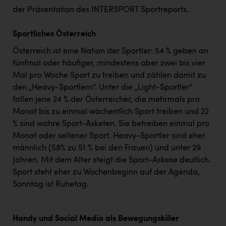
TCL
der Präsentation des INTERSPORT Sportreports.
TGW Logistics
Sportliches Österreich
TRAILOMAT & Cycling Austria
Österreich ist eine Nation der Sportler: 54 % geben an
VERITAS
fünfmal oder häufiger, mindestens aber zwei bis vier
Mal pro Woche Sport zu treiben und zählen damit zu
Vier Diamanten
den „Heavy-Sportlern“. Unter die „Light-Sportler“
Vorlagenportal
fallen jene 24 % der Österreicher, die mehrmals pro
Monat bis zu einmal wöchentlich Sport treiben und 22
Wir besiegen Krebs
% sind wahre Sport-Asketen. Sie betreiben einmal pro
Wirtschaftskammer OÖ
Monat oder seltener Sport. Heavy-Sportler sind eher
männlich (58% zu 51 % bei den Frauen) und unter 29
ZGONC
Jahren. Mit dem Alter steigt die Sport-Askese deutlich.
ZULuft - Zukunft Luft Austria
Sport steht eher zu Wochenbeginn auf der Agenda,
Sonntag ist Ruhetag.
z.l.ö.
Österreichisches Hebammengremium
Handy und Social Media als Bewegungskiller