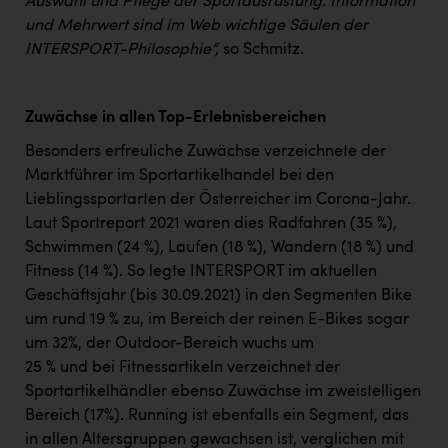
Auswahl und Pflege der Sportausrüstung. Information
und Mehrwert sind im Web wichtige Säulen der
INTERSPORT-Philosophie“,
so Schmitz.
Zuwächse in allen Top-Erlebnisbereichen
Besonders erfreuliche Zuwächse verzeichnete der
Marktführer im Sportartikelhandel bei den
Lieblingssportarten der Österreicher im Corona-Jahr.
Laut Sportreport 2021 waren dies Radfahren (35 %),
Schwimmen (24 %), Laufen (18 %), Wandern (18 %) und
Fitness (14 %). So legte INTERSPORT im aktuellen
Geschäftsjahr (bis 30.09.2021) in den Segmenten Bike
um rund 19 % zu, im Bereich der reinen E-Bikes sogar
um 32%, der Outdoor-Bereich wuchs um
25 % und bei Fitnessartikeln verzeichnet der
Sportartikelhändler ebenso Zuwächse im zweistelligen
Bereich (17%). Running ist ebenfalls ein Segment, das
in allen Altersgruppen gewachsen ist, verglichen mit