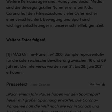
Weitere Kernaussagen sind: Handy und Social Media
Kärcher
sind die Bewegungskiller Nummer eins bei Kids.
Karin Liedl
Corona hat den Fitnesszustand vieler Österreicher
eher verschlechtert. Bewegung und Sport sind
KEBA
wichtige Entschleuniger in unserer schnelllebigen Zeit.
KIWI Kinderwunsch Institut Dr. Loimer
KLIPP Frisör
Weitere Fotos folgen!
Kleider Bauer
[1]
IMAS Online-Panel, n=1.000, Sample repräsentativ
Kremsmüller Anlagenbau GmbH
für die österreichische Bevölkerung zwischen 16 und 69
Jahren. Die Interviews wurden von 21. bis 28. Juni 2021
Maximarkt
erhoben.
Oldtimer Raststationen und Motorhotels
Pressetext
Plaintext
14931 Zeichen
Österreichischer Kachelofenverband
„Nach einem Jahr Pause haben wir den Sportreport
Orlen
heuer mit großer Spannung erwartet. Die Corona-
Passage Linz
Pandemie hält die Welt nach wie vor in Schach und