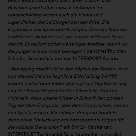
beeinflusste besonders 2020 unser Sozial- und
PEZ
Bewegungsverhalten massiv. Gefangen im
PÜSPÖK
Homeschooling waren auch die Kinder und
Jugendlichen die Leidtragenden der Krise. Die
REMAX
Ergebnisse des Sportreports zeigen, dass die Krise ein
RE/MAX Welcome
zusätzliches Hindernis ist, das unsere Kids vom Sport
abhält. Es bedarf daher vielseitiger Ansätze, damit wir
Resch&Frisch
die Jungen wieder mehr bewegen.“,
berichtet Thorsten
RUBBLE MASTER
Schmitz, Geschäftsführer von INTERSPORT Austria.
„Bewegung macht viel in den Köpfen der Kinder- auch
Ruderclub Wels
was die soziale und kognitive Entwicklung betrifft.
SCRI - Salzburg Cancer Research Institute
Unsere Zeit ist aber leider geprägt von Digitalisierung
und der Berufstätigkeit beider Elternteile. Es kann
SCHMACHTL GmbH
nicht sein, dass unsere Kinder in Zukunft den ganzen
Schwingshandl - automation technology gmbh
Tag vor dem Computer oder dem Handy sitzen, lernen
und Spiele zocken. Wir müssen dringend handeln,
Seher + Partner
denn diese Entwicklung hat katastrophale Folgen für
Smurfit Westrock Nettingsdorf
die nächste Generation!“
erklärt Ex- Skistar und
INTERSPORT Testimonial Felix Neureuther anlässlich