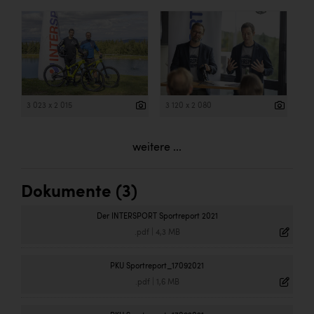
3 023 x 2 015
3 120 x 2 080
weitere ...
Dokumente (3)
Der INTERSPORT Sportreport 2021
.pdf
|
4,3 MB
PKU Sportreport_17092021
.pdf
|
1,6 MB