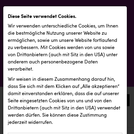
Diese Seite verwendet Cookies.
Wir verwenden unterschiedliche Cookies, um Ihnen
die best­mögliche Nutzung unserer Website zu
ermöglichen, sowie um unsere Website fortlaufend
zu verbessern. Mit Cookies werden von uns sowie
von Drittanbietern (auch mit Sitz in den USA) unter
anderem auch personenbezogene Daten
verarbeitet.
Wir weisen in diesem Zusammenhang darauf hin,
dass Sie sich mit dem Klicken auf „Alle akzeptieren“
damit ein­ver­standen erklären, dass die auf unserer
0
Seite eingesetzten Cookies von uns und von den
Drittanbietern (auch mit Sitz in den USA) verwendet
werden dürfen. Sie können diese Zustimmung
aktuelle aussendungen
aktuelle aussendungen
INTERSPORT Austria
jederzeit widerrufen.
REICHL UND PARTNER