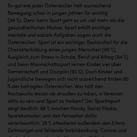
Wirtschaftskammer OÖ Energiehandel
So gut wie jeder Österreicher hält ausreichend
Dopgas
Bewegung schon in jungen Jahren für wichtig
(98 %). Denn beim Sport geht es um viel mehr als die
kunden basics
gesundheitlichen Motive. Sport erfüllt wichtige
mentale und soziale Aufgaben sagen auch die
kontakt
Österreicher: Sport ist ein wichtiger Bestandteil für die
Charakterbildung eines jungen Menschen (86 %),
Ausgleich zum Stress in Schule, Beruf und Alltag (94 %)
und beim Mannschaftssport lernen Kinder viel über
Gemeinschaft und Disziplin (93 %). Doch Kinder und
Jugendliche bewegen sich nicht ausreichend finden 90
% der befragten Österreicher. Was hält den
Nachwuchs davon ab draußen zu toben, in Vereinen
aktiv zu sein und Sport zu treiben? Der Sportreport
zeigt deutlich: 68 % machen Handy, Social Media,
Spielekonsolen und den Fernseher dafür
verantwortlich. 28 % attestieren außerdem den Eltern
Zeitmangel und fehlende Vorbildwirkung. Corona und