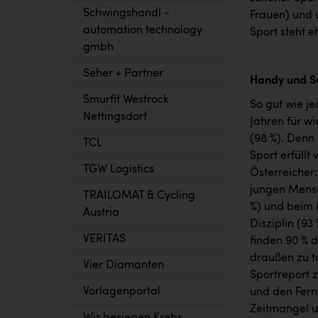
Schwingshandl -
Frauen) und u
automation technology
Sport steht 
gmbh
Seher + Partner
Handy und So
Smurfit Westrock
So gut wie j
Nettingsdorf
Jahren für wi
(98 %). Denn 
TCL
Sport erfüll
TGW Logistics
Österreicher:
jungen Mensch
TRAILOMAT & Cycling
%) und beim 
Austria
Disziplin (9
VERITAS
finden 90 % 
draußen zu to
Vier Diamanten
Sportreport 
Vorlagenportal
und den Fern
Zeitmangel u