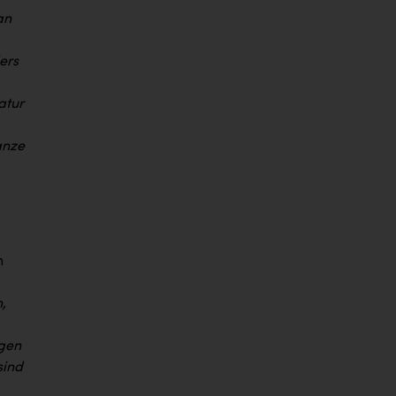
an
ers
atur
anze
n
,
igen
sind