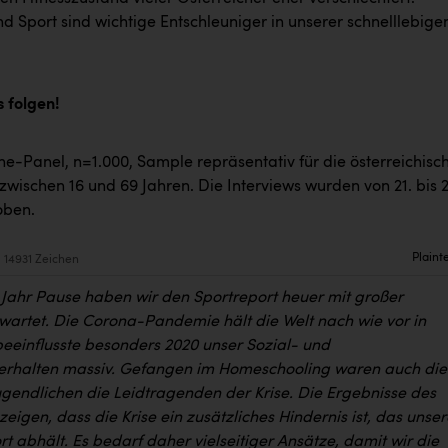
 Sport sind wichtige Entschleuniger in unserer schnelllebige
s folgen!
e-Panel, n=1.000, Sample repräsentativ für die österreichisc
wischen 16 und 69 Jahren. Die Interviews wurden von 21. bis 2
oben.
Plaint
14931 Zeichen
Jahr Pause haben wir den Sportreport heuer mit großer
artet. Die Corona-Pandemie hält die Welt nach wie vor in
eeinflusste besonders 2020 unser Sozial- und
rhalten massiv. Gefangen im Homeschooling waren auch die
ugendlichen die Leidtragenden der Krise. Die Ergebnisse des
zeigen, dass die Krise ein zusätzliches Hindernis ist, das unser
t abhält. Es bedarf daher vielseitiger Ansätze, damit wir die