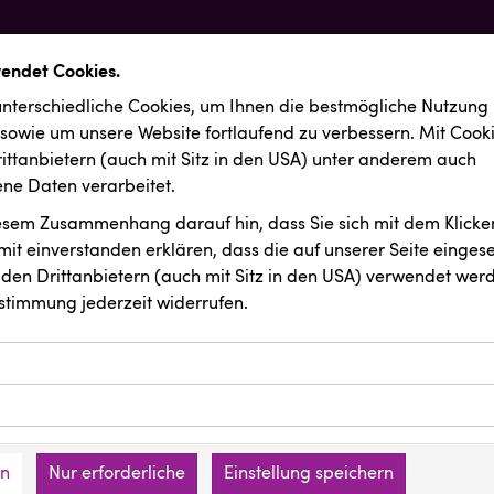
wendet Cookies.
nterschiedliche Cookies, um Ihnen die best­mögliche Nutzung
 sowie um unsere Website fortlaufend zu verbessern. Mit Cook
ittanbietern (auch mit Sitz in den USA) unter anderem auch
e Daten verarbeitet.
iesem Zusammenhang darauf hin, dass Sie sich mit dem Klicken
it ein­ver­standen erklären, dass die auf unserer Seite einges
den Drittanbietern (auch mit Sitz in den USA) verwendet werd
stimmung jederzeit widerrufen.
ookies ermöglichen grundlegende Funktionen und sind für die 
Website erforderlich. Diese Cookies speichern keine persone
ussendungen
INTERSPORT Austria
ies erfassen Informationen anonym. Diese Informationen helfe
den an keine Dritten übermittelt.
e unsere Besucher unsere Website nutzen.
en
Nur erforderliche
Einstellung speichern
mer der Website (Erstanbieter)