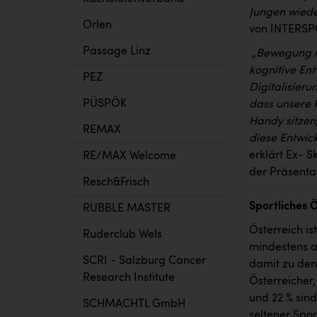
Jungen wiede
Orlen
von INTERSPO
Passage Linz
„Bewegung ma
kognitive Ent
PEZ
Digitalisieru
PÜSPÖK
dass unsere 
Handy sitzen
REMAX
diese Entwick
erklärt Ex- S
RE/MAX Welcome
der Präsenta
Resch&Frisch
Sportliches 
RUBBLE MASTER
Österreich is
Ruderclub Wels
mindestens a
SCRI - Salzburg Cancer
damit zu den 
Research Institute
Österreicher
und 22 % sin
SCHMACHTL GmbH
seltener Spor