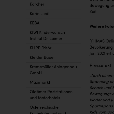
Kärcher
Bewegung und
Zeit.
Karin Liedl
KEBA
Weitere Foto
KIWI Kinderwunsch
Institut Dr. Loimer
[1]
IMAS Onlin
Bevölkerung z
KLIPP Frisör
Juni 2021 erh
Kleider Bauer
Pressetext
Kremsmüller Anlagenbau
GmbH
„Nach einem 
Spannung erw
Maximarkt
Schach und b
Oldtimer Raststationen
Bewegungsve
und Motorhotels
Kinder und J
Sportreports 
Österreichischer
Kids vom Spor
Kachelofenverband