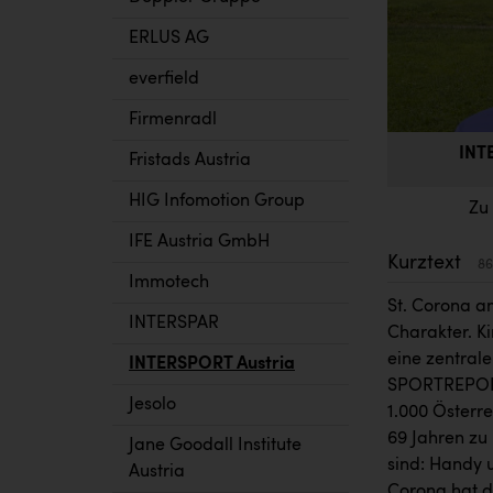
ERLUS AG
everfield
Firmenradl
INT
Fristads Austria
HIG Infomotion Group
Zu
IFE Austria GmbH
Kurztext
86
Immotech
St. Corona a
INTERSPAR
Charakter. Ki
eine zentral
INTERSPORT Austria
SPORTREPOR
Jesolo
1.000 Österre
69 Jahren zu
Jane Goodall Institute
sind: Handy 
Austria
Corona hat de