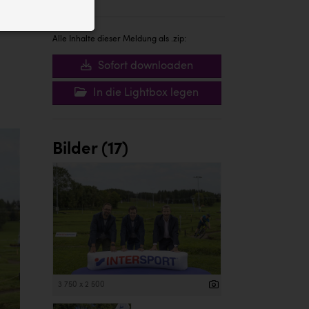
ID auf Ihrem
 der Website
Alle Inhalte dieser Meldung als .zip:
Sofort downloaden
In die Lightbox legen
Bilder (17)
3 750 x 2 500