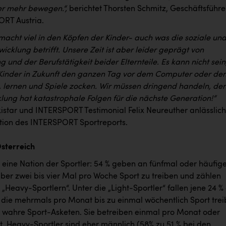
r mehr bewegen.“,
berichtet Thorsten Schmitz, Geschäftsführe
RT Austria.
cht viel in den Köpfen der Kinder- auch was die soziale un
wicklung betrifft. Unsere Zeit ist aber leider geprägt von
ng und der Berufstätigkeit beider Elternteile. Es kann nicht sein
Kinder in Zukunft den ganzen Tag vor dem Computer oder de
, lernen und Spiele zocken. Wir müssen dringend handeln, de
lung hat katastrophale Folgen für die nächste Generation!“
kistar und INTERSPORT Testimonial Felix Neureuther anlässlich
tion des INTERSPORT Sportreports.
Österreich
t eine Nation der Sportler: 54 % geben an fünfmal oder häufige
ber zwei bis vier Mal pro Woche Sport zu treiben und zählen
„Heavy-Sportlern“. Unter die „Light-Sportler“ fallen jene 24 %
, die mehrmals pro Monat bis zu einmal wöchentlich Sport tre
d wahre Sport-Asketen. Sie betreiben einmal pro Monat oder
t. Heavy-Sportler sind eher männlich (58% zu 51 % bei den