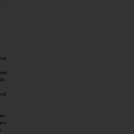
.
ive.
ines
(94
end
b
len
ern
n