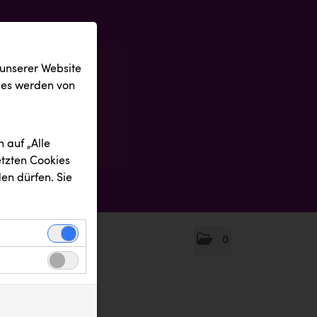
 unserer Website
ies werden von
 auf „Alle
etzten Cookies
en dürfen. Sie
0
einwandfreie
nbezogenen
n uns zu