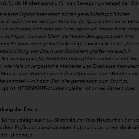
n (6 %) als Hindernisgrund für den Bewegungsmangel der Kids
s diesen Ergebnissen einen klaren gesellschaftspolitischen
s. Es gibt immer weniger Vereine, der Sportunterricht ist berei
mum reduziert, während der Leistungsdruck immer mehr steigt
o wichtiger, dass die Eltern als Haupt-Bezugspersonen ihrer
utem Beispiel vorangehen“,
bekräftigt Thorsten Schmitz
. „Dies
rbildwirkung von Eltern und Großeltern greifen wir auch in
ellen Kampagne ‚INTERSPORT bewegt Generationen‘ auf. Wir
n, wie viele unvergessliche Momente und Erlebnisse man bei
r Mama, dem Radfahren mit dem Opa oder dem Wandern mit
ie sammelt – mit dem Ziel, alle gemeinsam zum Sport zu
rgänzt INTERSPORT-Marketingleiter Johannes Kastenhuber.
irkung der Eltern
e Kerbe schlägt auch Ex-Skirennläufer Felix Neureuther, der si
s dem Profisport zurückgezogen hat, nun aber privat dank se
tter ist denn je: