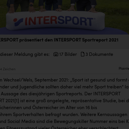
ERSPORT präsentiert den INTERSPORT Sportreport 2021
 dieser Meldung gibt es:
17 Bilder
3 Dokumente
Plaint
4 Zeichen
m Wechsel/Wels, September 2021: „Sport ist gesund und formt
nder und Jugendliche sollten daher viel mehr Sport treiben“ la
e Aussage des diesjährigen Sportreports. Der INTERSPORT
T 2021
[1]
ist eine groß angelegte, repräsentative Studie, bei 
icherinnen und Österreicher im Alter von 16 bis
 ihrem Sportverhalten befragt wurden. Weitere Kernaussagen
und Social Media sind die Bewegungskiller Nummer eins bei K
n Fitnesszustand vieler Österreicher eher verschlechtert.