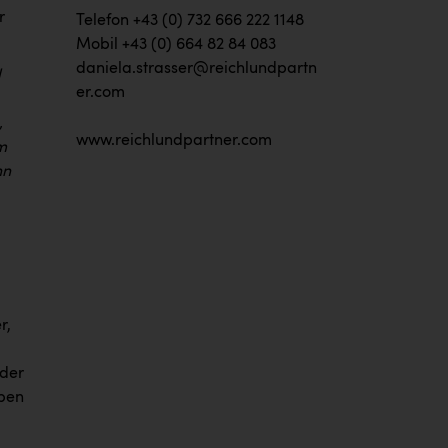
r
Telefon +43 (0) 732 666 222 1148
Mobil +43 (0) 664 82 84 083
daniela.strasser@reichlundpartn
d
er.com
,
www.reichlundpartner.com
m
nn
r,
 der
iben