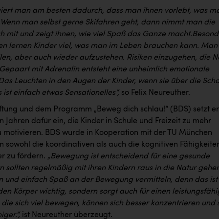
viert man am besten dadurch, dass man ihnen vorlebt, was m
Wenn man selbst gerne Skifahren geht, dann nimmt man die
ch mit und zeigt ihnen, wie viel Spaß das Ganze macht.
Besond
en lernen Kinder viel, was man im Leben brauchen kann. Man
llen, aber auch wieder aufzustehen. Risiken einzugehen, die N
 Gepaart mit Adrenalin entsteht eine unheimlich emotionale
Das Leuchten in den Augen der Kinder, wenn sie über die Sch
 ist einfach etwas Sensationelles“,
so Felix Neureuther.
tiftung und dem Programm „Beweg dich schlau!“ (BDS) setzt er
len Jahren dafür ein, die Kinder in Schule und Freizeit zu mehr
motivieren. BDS wurde in Kooperation mit der TU München
m sowohl die koordinativen als auch die kognitiven Fähigkeite
er zu fördern.
„Bewegung ist entscheidend für eine gesunde
rn sollten regelmäßig mit ihren Kindern raus in die Natur gehen
 und einfach Spaß an der Bewegung vermitteln, denn das ist
 den Körper wichtig, sondern sorgt auch für einen leistungsfäh
, die sich viel bewegen, können sich besser konzentrieren und 
ger.“,
ist Neureuther überzeugt.