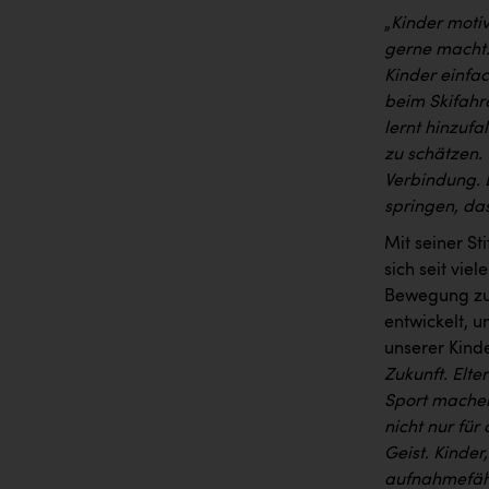
„
Kinder moti
gerne macht.
Kinder einfa
beim Skifahr
lernt hinzufa
zu schätzen.
Verbindung. 
springen, das
Mit seiner S
sich seit vie
Bewegung zu 
entwickelt, u
unserer Kind
Zukunft. Elte
Sport machen
nicht nur für
Geist. Kinder
aufnahmefähi