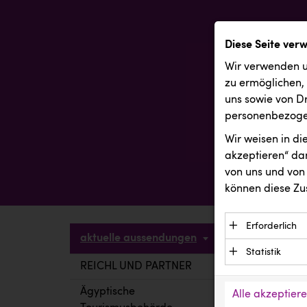
Diese Seite ver
Wir verwenden u
zu ermöglichen,
uns sowie von Dr
personenbezogen
Wir weisen in d
akzeptieren“ dam
von uns und von 
können diese Zu
Erforderlich
aktuelle aussendungen
Essenzielle C
Statistik
Funktion der 
REICHL UND PARTNER
aktuelle a
Statistik Cook
Daten und wer
verstehen, wi
Ägyptische
Alle akzeptier
Anbieter: Eigentü