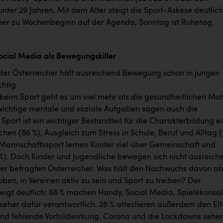
nter 29 Jahren. Mit dem Alter steigt die Sport-Askese deutlich
eher zu Wochenbeginn auf der Agenda, Sonntag ist Ruhetag.
cial Media als Bewegungskiller
eder Österreicher hält ausreichend Bewegung schon in jungen
chtig
beim Sport geht es um viel mehr als die gesundheitlichen Mot
t wichtige mentale und soziale Aufgaben sagen auch die
 Sport ist ein wichtiger Bestandteil für die Charakterbildung e
en (86 %), Ausgleich zum Stress in Schule, Beruf und Alltag 
Mannschaftssport lernen Kinder viel über Gemeinschaft und
3 %). Doch Kinder und Jugendliche bewegen sich nicht ausreich
der befragten Österreicher. Was hält den Nachwuchs davon a
ben, in Vereinen aktiv zu sein und Sport zu treiben? Der
zeigt deutlich: 68 % machen Handy, Social Media, Spielekonso
seher dafür verantwortlich. 28 % attestieren außerdem den Elt
nd fehlende Vorbildwirkung. Corona und die Lockdowns sehe