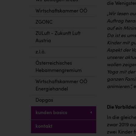
Wir besiegen Krebs
die Wenigste
Wirtschaftskammer OÖ
„Wir lesen au
Auftrag herau
ZGONC
auf ein Mini
ZULuft - Zukunft Luft
Da ist es ums
Austria
Kinder mit g
Aspekt der Vo
z.l.ö.
unserer aktu
Österreichisches
wollen zeige
Hebammengremium
Yoga mit de
ganzen Famil
Wirtschaftskammer OÖ
animieren.“,
e
Energiehandel
Dopgas
Die Vorbildw
kunden basics
In die gleich
zwar 2019 au
kontakt
zwei Kinder fi