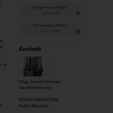
n
PKU Sportreport_17092021
.pdf
|
1,6 MB
PKU Sportreport_17092021
.docx
|
5,6 MB
he
8.
Kontakt
ext
Mag. Daniela Strasser
Geschäftsführerin
REICHLUNDPARTNER
e
Public Relations