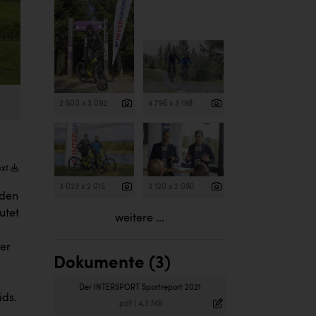
2 500 x 3 092
4 796 x 3 198
ext
3 023 x 2 015
3 120 x 2 080
 den
utet
weitere ...
der
Dokumente (3)
Der INTERSPORT Sportreport 2021
ids.
.pdf
|
4,3 MB