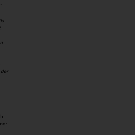
.
ts
.
en
m
 der
ch
iner