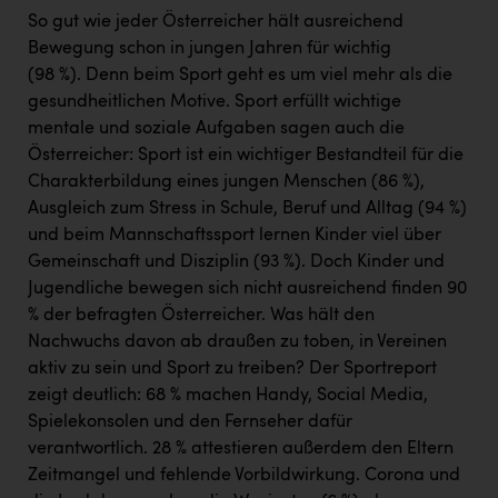
Wirtschaftskammer OÖ Energiehandel
So gut wie jeder Österreicher hält ausreichend
Dopgas
Bewegung schon in jungen Jahren für wichtig
(98 %). Denn beim Sport geht es um viel mehr als die
kunden basics
gesundheitlichen Motive. Sport erfüllt wichtige
mentale und soziale Aufgaben sagen auch die
kontakt
Österreicher: Sport ist ein wichtiger Bestandteil für die
Charakterbildung eines jungen Menschen (86 %),
Ausgleich zum Stress in Schule, Beruf und Alltag (94 %)
und beim Mannschaftssport lernen Kinder viel über
Gemeinschaft und Disziplin (93 %). Doch Kinder und
Jugendliche bewegen sich nicht ausreichend finden 90
% der befragten Österreicher. Was hält den
Nachwuchs davon ab draußen zu toben, in Vereinen
aktiv zu sein und Sport zu treiben? Der Sportreport
zeigt deutlich: 68 % machen Handy, Social Media,
Spielekonsolen und den Fernseher dafür
verantwortlich. 28 % attestieren außerdem den Eltern
Zeitmangel und fehlende Vorbildwirkung. Corona und