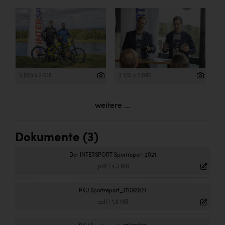
3 023 x 2 015
3 120 x 2 080
weitere ...
Dokumente (3)
Der INTERSPORT Sportreport 2021
.pdf
|
4,3 MB
PKU Sportreport_17092021
.pdf
|
1,6 MB