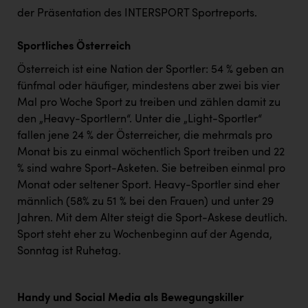
TCL
der Präsentation des INTERSPORT Sportreports.
TGW Logistics
Sportliches Österreich
TRAILOMAT & Cycling Austria
Österreich ist eine Nation der Sportler: 54 % geben an
VERITAS
fünfmal oder häufiger, mindestens aber zwei bis vier
Mal pro Woche Sport zu treiben und zählen damit zu
Vier Diamanten
den „Heavy-Sportlern“. Unter die „Light-Sportler“
Vorlagenportal
fallen jene 24 % der Österreicher, die mehrmals pro
Monat bis zu einmal wöchentlich Sport treiben und 22
Wir besiegen Krebs
% sind wahre Sport-Asketen. Sie betreiben einmal pro
Wirtschaftskammer OÖ
Monat oder seltener Sport. Heavy-Sportler sind eher
männlich (58% zu 51 % bei den Frauen) und unter 29
ZGONC
Jahren. Mit dem Alter steigt die Sport-Askese deutlich.
ZULuft - Zukunft Luft Austria
Sport steht eher zu Wochenbeginn auf der Agenda,
Sonntag ist Ruhetag.
z.l.ö.
Österreichisches Hebammengremium
Handy und Social Media als Bewegungskiller