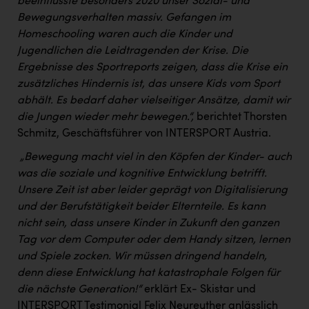
beeinflusste besonders 2020 unser Sozial- und
PEZ
Bewegungsverhalten massiv. Gefangen im
PÜSPÖK
Homeschooling waren auch die Kinder und
Jugendlichen die Leidtragenden der Krise. Die
REMAX
Ergebnisse des Sportreports zeigen, dass die Krise ein
RE/MAX Welcome
zusätzliches Hindernis ist, das unsere Kids vom Sport
abhält. Es bedarf daher vielseitiger Ansätze, damit wir
Resch&Frisch
die Jungen wieder mehr bewegen.“,
berichtet Thorsten
RUBBLE MASTER
Schmitz, Geschäftsführer von INTERSPORT Austria.
„Bewegung macht viel in den Köpfen der Kinder- auch
Ruderclub Wels
was die soziale und kognitive Entwicklung betrifft.
SCRI - Salzburg Cancer Research Institute
Unsere Zeit ist aber leider geprägt von Digitalisierung
und der Berufstätigkeit beider Elternteile. Es kann
SCHMACHTL GmbH
nicht sein, dass unsere Kinder in Zukunft den ganzen
Schwingshandl - automation technology gmbh
Tag vor dem Computer oder dem Handy sitzen, lernen
und Spiele zocken. Wir müssen dringend handeln,
Seher + Partner
denn diese Entwicklung hat katastrophale Folgen für
Smurfit Westrock Nettingsdorf
die nächste Generation!“
erklärt Ex- Skistar und
INTERSPORT Testimonial Felix Neureuther anlässlich