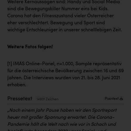
Weitere Kernaussagen sind: Handy und Social Media
Kärcher
sind die Bewegungskiller Nummer eins bei Kids.
Karin Liedl
Corona hat den Fitnesszustand vieler Österreicher
eher verschlechtert. Bewegung und Sport sind
KEBA
wichtige Entschleuniger in unserer schnelllebigen Zeit.
KIWI Kinderwunsch Institut Dr. Loimer
KLIPP Frisör
Weitere Fotos folgen!
Kleider Bauer
[1]
IMAS Online-Panel, n=1.000, Sample repräsentativ
Kremsmüller Anlagenbau GmbH
für die österreichische Bevölkerung zwischen 16 und 69
Jahren. Die Interviews wurden von 21. bis 28. Juni 2021
Maximarkt
erhoben.
Oldtimer Raststationen und Motorhotels
Pressetext
Plaintext
14931 Zeichen
Österreichischer Kachelofenverband
„Nach einem Jahr Pause haben wir den Sportreport
Orlen
heuer mit großer Spannung erwartet. Die Corona-
Passage Linz
Pandemie hält die Welt nach wie vor in Schach und