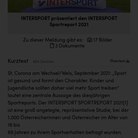
Doppler Gruppe
ERLUS AG
INTERSPORT präsentiert den INTERSPORT
Sportreport 2021
everfield
Firmenradl
Zu dieser Meldung gibt es:
17 Bilder
3 Dokumente
Fristads Austria
Kurztext
Plaintext
HIG Infomotion Group
864 Zeichen
IFE Austria GmbH
St. Corona am Wechsel/Wels, September 2021: „Sport
ist gesund und formt den Charakter. Kinder und
Immotech
Jugendliche sollten daher viel mehr Sport treiben“
lautet eine zentrale Aussage des diesjährigen
INTERSPAR
Sportreports. Der INTERSPORT SPORTREPORT 2021
[1]
INTERSPORT Austria
ist eine groß angelegte, repräsentative Studie, bei der
1.000 Österreicherinnen und Österreicher im Alter von
Jesolo
16 bis
Jane Goodall Institute Austria
69 Jahren zu ihrem Sportverhalten befragt wurden.