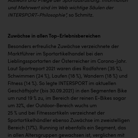
Auswahl und Pflege der Sportausrüstung. Information
und Mehrwert sind im Web wichtige Säulen der
INTERSPORT-Philosophie“,
so Schmitz.
Zuwächse in allen Top-Erlebnisbereichen
Besonders erfreuliche Zuwächse verzeichnete der
Marktführer im Sportartikelhandel bei den
Lieblingssportarten der Österreicher im Corona-Jahr.
Laut Sportreport 2021 waren dies Radfahren (35 %),
Schwimmen (24 %), Laufen (18 %), Wandern (18 %) und
Fitness (14 %). So legte INTERSPORT im aktuellen
Geschäftsjahr (bis 30.09.2021) in den Segmenten Bike
um rund 19 % zu, im Bereich der reinen E-Bikes sogar
um 32%, der Outdoor-Bereich wuchs um
25 % und bei Fitnessartikeln verzeichnet der
Sportartikelhändler ebenso Zuwächse im zweistelligen
Bereich (17%). Running ist ebenfalls ein Segment, das
in allen Altersgruppen gewachsen ist, verglichen mit