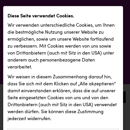
Diese Seite verwendet Cookies.
Wir verwenden unterschiedliche Cookies, um Ihnen
die best­mögliche Nutzung unserer Website zu
ermöglichen, sowie um unsere Website fortlaufend
zu verbessern. Mit Cookies werden von uns sowie
von Drittanbietern (auch mit Sitz in den USA) unter
anderem auch personenbezogene Daten
verarbeitet.
Wir weisen in diesem Zusammenhang darauf hin,
dass Sie sich mit dem Klicken auf „Alle akzeptieren“
damit ein­ver­standen erklären, dass die auf unserer
0
Seite eingesetzten Cookies von uns und von den
Drittanbietern (auch mit Sitz in den USA) verwendet
werden dürfen. Sie können diese Zustimmung
aktuelle aussendungen
aktuelle aussendungen
INTERSPORT Austria
jederzeit widerrufen.
REICHL UND PARTNER