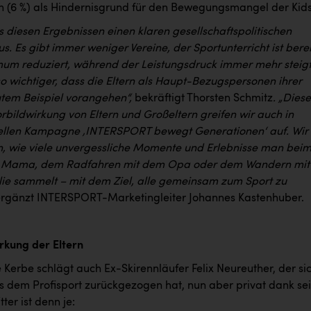
n (6 %) als Hindernisgrund für den Bewegungsmangel der Kids
s diesen Ergebnissen einen klaren gesellschaftspolitischen
s. Es gibt immer weniger Vereine, der Sportunterricht ist berei
mum reduziert, während der Leistungsdruck immer mehr steigt
o wichtiger, dass die Eltern als Haupt-Bezugspersonen ihrer
utem Beispiel vorangehen“,
bekräftigt Thorsten Schmitz
. „Dies
rbildwirkung von Eltern und Großeltern greifen wir auch in
ellen Kampagne ‚INTERSPORT bewegt Generationen‘ auf. Wir
n, wie viele unvergessliche Momente und Erlebnisse man bei
r Mama, dem Radfahren mit dem Opa oder dem Wandern mit
ie sammelt – mit dem Ziel, alle gemeinsam zum Sport zu
rgänzt INTERSPORT-Marketingleiter Johannes Kastenhuber.
irkung der Eltern
e Kerbe schlägt auch Ex-Skirennläufer Felix Neureuther, der si
s dem Profisport zurückgezogen hat, nun aber privat dank se
tter ist denn je: