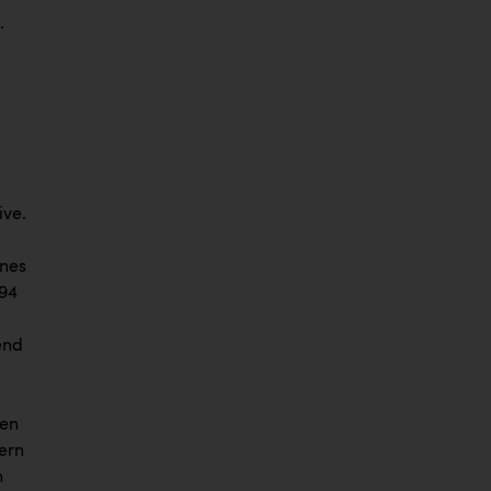
.
ive.
ines
(94
end
b
len
ern
n