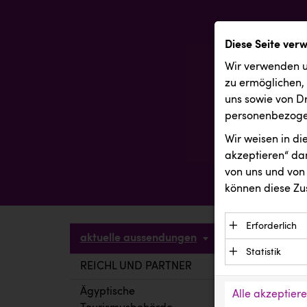
Diese Seite ver
Wir verwenden u
zu ermöglichen,
uns sowie von Dr
personenbezogen
Wir weisen in d
akzeptieren“ dam
von uns und von 
können diese Zu
Erforderlich
aktuelle aussendungen
Essenzielle C
Statistik
Funktion der 
REICHL UND PARTNER
aktuelle a
Statistik Cook
Daten und wer
verstehen, wi
Ägyptische
Alle akzeptier
Anbieter: Eigentü