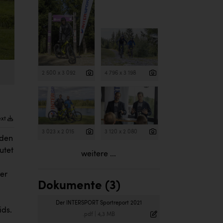
2 500 x 3 092
4 796 x 3 198
ext
3 023 x 2 015
3 120 x 2 080
 den
utet
weitere ...
der
Dokumente (3)
Der INTERSPORT Sportreport 2021
ids.
.pdf
|
4,3 MB