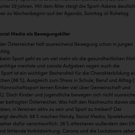
nter 29 Jahren. Mit dem Alter steigt die Sport-Askese deutlich
eher zu Wochenbeginn auf der Agenda, Sonntag ist Ruhetag.
cial Media als Bewegungskiller
eder Österreicher hält ausreichend Bewegung schon in jungen
chtig
beim Sport geht es um viel mehr als die gesundheitlichen Mot
t wichtige mentale und soziale Aufgaben sagen auch die
 Sport ist ein wichtiger Bestandteil für die Charakterbildung e
en (86 %), Ausgleich zum Stress in Schule, Beruf und Alltag 
Mannschaftssport lernen Kinder viel über Gemeinschaft und
3 %). Doch Kinder und Jugendliche bewegen sich nicht ausreich
der befragten Österreicher. Was hält den Nachwuchs davon a
ben, in Vereinen aktiv zu sein und Sport zu treiben? Der
zeigt deutlich: 68 % machen Handy, Social Media, Spielekonso
seher dafür verantwortlich. 28 % attestieren außerdem den Elt
nd fehlende Vorbildwirkung. Corona und die Lockdowns sehe