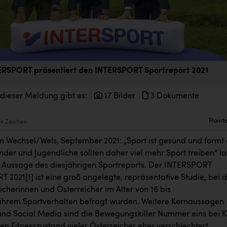
ERSPORT präsentiert den INTERSPORT Sportreport 2021
 dieser Meldung gibt es:
17 Bilder
3 Dokumente
Plaint
4 Zeichen
m Wechsel/Wels, September 2021: „Sport ist gesund und formt
nder und Jugendliche sollten daher viel mehr Sport treiben“ la
e Aussage des diesjährigen Sportreports. Der INTERSPORT
T 2021
[1]
ist eine groß angelegte, repräsentative Studie, bei 
icherinnen und Österreicher im Alter von 16 bis
 ihrem Sportverhalten befragt wurden. Weitere Kernaussagen
und Social Media sind die Bewegungskiller Nummer eins bei K
n Fitnesszustand vieler Österreicher eher verschlechtert.