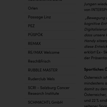
Jungen wiede
Orlen
von INTERSPO
Passage Linz
„Bewegung ma
kognitive Ent
PEZ
Digitalisieru
PÜSPÖK
dass unsere 
Handy sitzen
REMAX
diese Entwick
erklärt Ex- S
RE/MAX Welcome
der Präsenta
Resch&Frisch
Sportliches 
RUBBLE MASTER
Österreich is
Ruderclub Wels
mindestens a
SCRI - Salzburg Cancer
damit zu den 
Research Institute
Österreicher
und 22 % sin
SCHMACHTL GmbH
seltener Spor