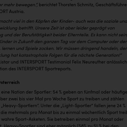
r mehr bewegen.“,
berichtet Thorsten Schmitz, Geschäftsführe
RT Austria.
cht viel in den Köpfen der Kinder- auch was die soziale un
wicklung betrifft. Unsere Zeit ist aber leider geprägt von
ng und der Berufstätigkeit beider Elternteile. Es kann nicht sein
Kinder in Zukunft den ganzen Tag vor dem Computer oder de
, lernen und Spiele zocken. Wir müssen dringend handeln, de
lung hat katastrophale Folgen für die nächste Generation!“
kistar und INTERSPORT Testimonial Felix Neureuther anlässlich
tion des INTERSPORT Sportreports.
Österreich
t eine Nation der Sportler: 54 % geben an fünfmal oder häufige
ber zwei bis vier Mal pro Woche Sport zu treiben und zählen
„Heavy-Sportlern“. Unter die „Light-Sportler“ fallen jene 24 %
, die mehrmals pro Monat bis zu einmal wöchentlich Sport tre
d wahre Sport-Asketen. Sie betreiben einmal pro Monat oder
t. Heavy-Sportler sind eher männlich (58% zu 51 % bei den