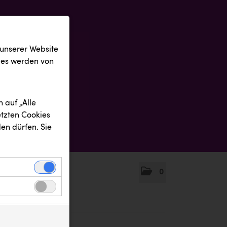
 unserer Website
ies werden von
 auf „Alle
etzten Cookies
en dürfen. Sie
0
einwandfreie
nbezogenen
n uns zu