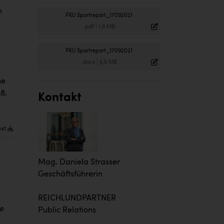
n
PKU Sportreport_17092021
.pdf
|
1,6 MB
PKU Sportreport_17092021
.docx
|
5,6 MB
he
8.
Kontakt
ext
Mag. Daniela Strasser
Geschäftsführerin
REICHLUNDPARTNER
e
Public Relations