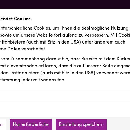
wendet Cookies.
nterschiedliche Cookies, um Ihnen die best­mögliche Nutzung
 sowie um unsere Website fortlaufend zu verbessern. Mit Cook
ittanbietern (auch mit Sitz in den USA) unter anderem auch
e Daten verarbeitet.
iesem Zusammenhang darauf hin, dass Sie sich mit dem Klicken
it ein­ver­standen erklären, dass die auf unserer Seite einges
den Drittanbietern (auch mit Sitz in den USA) verwendet werd
stimmung jederzeit widerrufen.
ookies ermöglichen grundlegende Funktionen und sind für die 
Website erforderlich. Diese Cookies speichern keine persone
ussendungen
INTERSPORT Austria
ies erfassen Informationen anonym. Diese Informationen helfe
den an keine Dritten übermittelt.
e unsere Besucher unsere Website nutzen.
en
Nur erforderliche
Einstellung speichern
mer der Website (Erstanbieter)