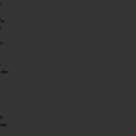
.
ts
.
en
m
 der
ch
iner