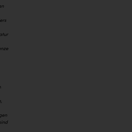
an
ers
atur
anze
n
,
igen
sind