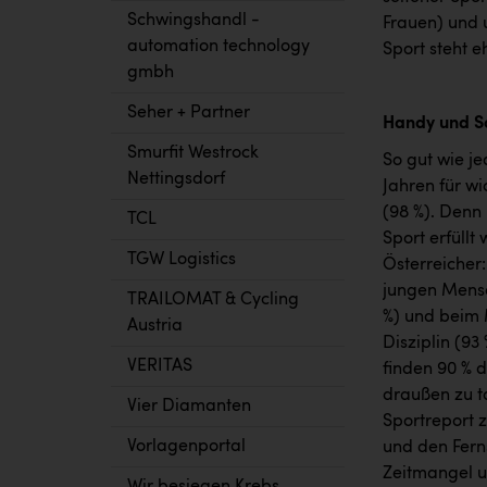
Schwingshandl -
Frauen) und u
automation technology
Sport steht 
gmbh
Seher + Partner
Handy und So
Smurfit Westrock
So gut wie j
Nettingsdorf
Jahren für wi
(98 %). Denn 
TCL
Sport erfüll
TGW Logistics
Österreicher:
jungen Mensch
TRAILOMAT & Cycling
%) und beim 
Austria
Disziplin (9
VERITAS
finden 90 % 
draußen zu to
Vier Diamanten
Sportreport 
Vorlagenportal
und den Fern
Zeitmangel u