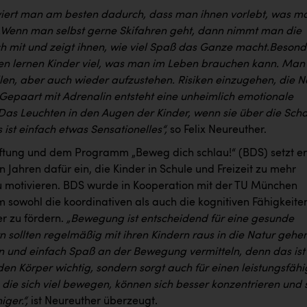
viert man am besten dadurch, dass man ihnen vorlebt, was m
Wenn man selbst gerne Skifahren geht, dann nimmt man die
ch mit und zeigt ihnen, wie viel Spaß das Ganze macht.
Besond
en lernen Kinder viel, was man im Leben brauchen kann. Man
llen, aber auch wieder aufzustehen. Risiken einzugehen, die N
 Gepaart mit Adrenalin entsteht eine unheimlich emotionale
Das Leuchten in den Augen der Kinder, wenn sie über die Sch
 ist einfach etwas Sensationelles“,
so Felix Neureuther.
tiftung und dem Programm „Beweg dich schlau!“ (BDS) setzt er
len Jahren dafür ein, die Kinder in Schule und Freizeit zu mehr
motivieren. BDS wurde in Kooperation mit der TU München
m sowohl die koordinativen als auch die kognitiven Fähigkeite
er zu fördern.
„Bewegung ist entscheidend für eine gesunde
rn sollten regelmäßig mit ihren Kindern raus in die Natur gehen
 und einfach Spaß an der Bewegung vermitteln, denn das ist
 den Körper wichtig, sondern sorgt auch für einen leistungsfäh
, die sich viel bewegen, können sich besser konzentrieren und 
ger.“,
ist Neureuther überzeugt.