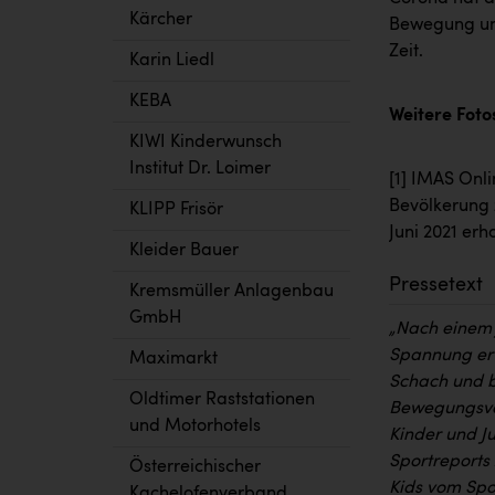
Kärcher
Bewegung und
Zeit.
Karin Liedl
KEBA
Weitere Foto
KIWI Kinderwunsch
Institut Dr. Loimer
[1]
IMAS Onlin
Bevölkerung z
KLIPP Frisör
Juni 2021 erh
Kleider Bauer
Pressetext
Kremsmüller Anlagenbau
GmbH
„Nach einem 
Spannung erw
Maximarkt
Schach und b
Oldtimer Raststationen
Bewegungsve
und Motorhotels
Kinder und J
Sportreports 
Österreichischer
Kids vom Spor
Kachelofenverband