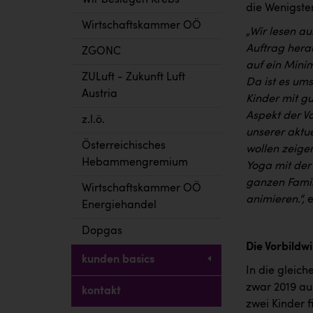
Wir besiegen Krebs
die Wenigste
Wirtschaftskammer OÖ
„Wir lesen au
Auftrag herau
ZGONC
auf ein Mini
ZULuft - Zukunft Luft
Da ist es ums
Austria
Kinder mit g
Aspekt der Vo
z.l.ö.
unserer aktu
Österreichisches
wollen zeige
Hebammengremium
Yoga mit de
ganzen Famil
Wirtschaftskammer OÖ
animieren.“,
e
Energiehandel
Dopgas
Die Vorbildw
kunden basics
In die gleich
zwar 2019 au
kontakt
zwei Kinder fi