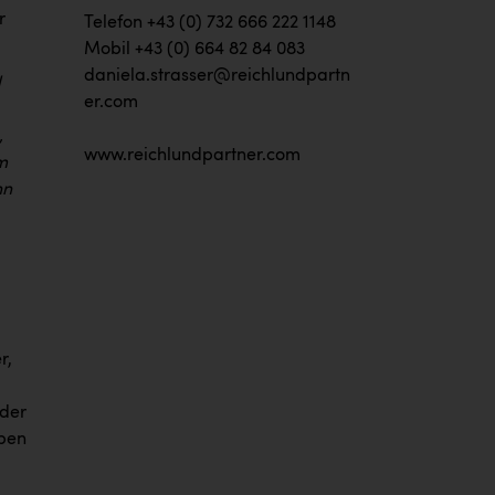
r
Telefon +43 (0) 732 666 222 1148
Mobil +43 (0) 664 82 84 083
daniela.strasser@reichlundpartn
d
er.com
,
www.reichlundpartner.com
m
nn
r,
 der
iben