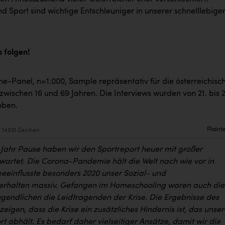
 Sport sind wichtige Entschleuniger in unserer schnelllebige
s folgen!
e-Panel, n=1.000, Sample repräsentativ für die österreichisc
wischen 16 und 69 Jahren. Die Interviews wurden von 21. bis 2
oben.
Plaint
14931 Zeichen
Jahr Pause haben wir den Sportreport heuer mit großer
artet. Die Corona-Pandemie hält die Welt nach wie vor in
eeinflusste besonders 2020 unser Sozial- und
rhalten massiv. Gefangen im Homeschooling waren auch die
ugendlichen die Leidtragenden der Krise. Die Ergebnisse des
zeigen, dass die Krise ein zusätzliches Hindernis ist, das unser
t abhält. Es bedarf daher vielseitiger Ansätze, damit wir die