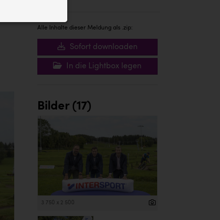
ID auf Ihrem
 der Website
Alle Inhalte dieser Meldung als .zip:
Sofort downloaden
In die Lightbox legen
Bilder (17)
3 750 x 2 500