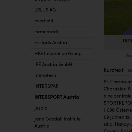
ERLUS AG
everfield
Firmenradl
INT
Fristads Austria
HIG Infomotion Group
Zu
IFE Austria GmbH
Kurztext
86
Immotech
St. Corona a
INTERSPAR
Charakter. Ki
eine zentral
INTERSPORT Austria
SPORTREPOR
Jesolo
1.000 Österre
69 Jahren zu
Jane Goodall Institute
sind: Handy 
Austria
Corona hat de