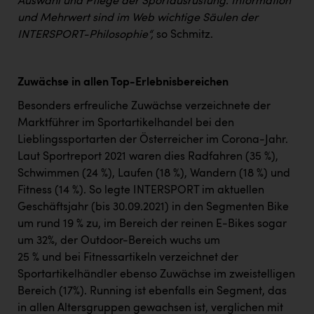
Auswahl und Pflege der Sportausrüstung. Information
und Mehrwert sind im Web wichtige Säulen der
INTERSPORT-Philosophie“,
so Schmitz.
Zuwächse in allen Top-Erlebnisbereichen
Besonders erfreuliche Zuwächse verzeichnete der
Marktführer im Sportartikelhandel bei den
Lieblingssportarten der Österreicher im Corona-Jahr.
Laut Sportreport 2021 waren dies Radfahren (35 %),
Schwimmen (24 %), Laufen (18 %), Wandern (18 %) und
Fitness (14 %). So legte INTERSPORT im aktuellen
Geschäftsjahr (bis 30.09.2021) in den Segmenten Bike
um rund 19 % zu, im Bereich der reinen E-Bikes sogar
um 32%, der Outdoor-Bereich wuchs um
25 % und bei Fitnessartikeln verzeichnet der
Sportartikelhändler ebenso Zuwächse im zweistelligen
Bereich (17%). Running ist ebenfalls ein Segment, das
in allen Altersgruppen gewachsen ist, verglichen mit