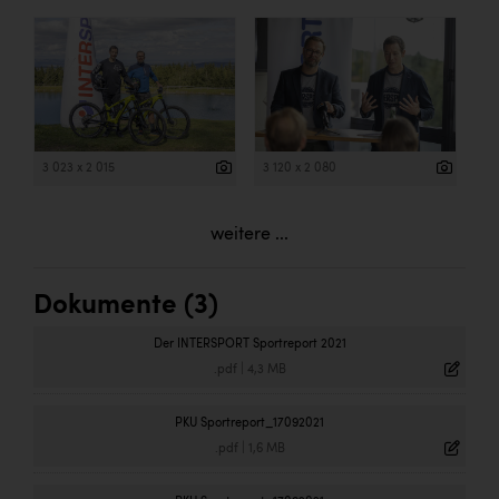
3 023 x 2 015
3 120 x 2 080
weitere ...
Dokumente (3)
Der INTERSPORT Sportreport 2021
.pdf
|
4,3 MB
PKU Sportreport_17092021
.pdf
|
1,6 MB