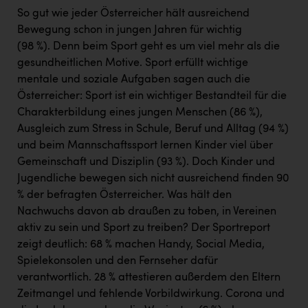
Wirtschaftskammer OÖ Energiehandel
So gut wie jeder Österreicher hält ausreichend
Dopgas
Bewegung schon in jungen Jahren für wichtig
(98 %). Denn beim Sport geht es um viel mehr als die
kunden basics
gesundheitlichen Motive. Sport erfüllt wichtige
mentale und soziale Aufgaben sagen auch die
kontakt
Österreicher: Sport ist ein wichtiger Bestandteil für die
Charakterbildung eines jungen Menschen (86 %),
Ausgleich zum Stress in Schule, Beruf und Alltag (94 %)
und beim Mannschaftssport lernen Kinder viel über
Gemeinschaft und Disziplin (93 %). Doch Kinder und
Jugendliche bewegen sich nicht ausreichend finden 90
% der befragten Österreicher. Was hält den
Nachwuchs davon ab draußen zu toben, in Vereinen
aktiv zu sein und Sport zu treiben? Der Sportreport
zeigt deutlich: 68 % machen Handy, Social Media,
Spielekonsolen und den Fernseher dafür
verantwortlich. 28 % attestieren außerdem den Eltern
Zeitmangel und fehlende Vorbildwirkung. Corona und