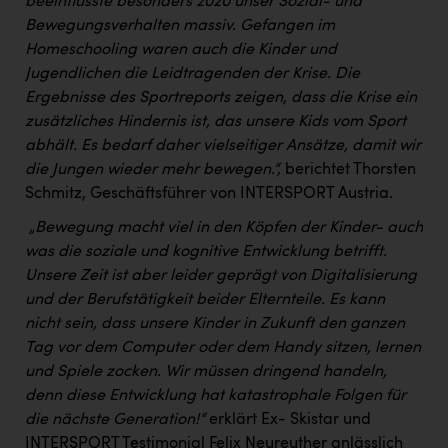
beeinflusste besonders 2020 unser Sozial- und
PEZ
Bewegungsverhalten massiv. Gefangen im
PÜSPÖK
Homeschooling waren auch die Kinder und
Jugendlichen die Leidtragenden der Krise. Die
REMAX
Ergebnisse des Sportreports zeigen, dass die Krise ein
RE/MAX Welcome
zusätzliches Hindernis ist, das unsere Kids vom Sport
abhält. Es bedarf daher vielseitiger Ansätze, damit wir
Resch&Frisch
die Jungen wieder mehr bewegen.“,
berichtet Thorsten
RUBBLE MASTER
Schmitz, Geschäftsführer von INTERSPORT Austria.
„Bewegung macht viel in den Köpfen der Kinder- auch
Ruderclub Wels
was die soziale und kognitive Entwicklung betrifft.
SCRI - Salzburg Cancer Research Institute
Unsere Zeit ist aber leider geprägt von Digitalisierung
und der Berufstätigkeit beider Elternteile. Es kann
SCHMACHTL GmbH
nicht sein, dass unsere Kinder in Zukunft den ganzen
Schwingshandl - automation technology gmbh
Tag vor dem Computer oder dem Handy sitzen, lernen
und Spiele zocken. Wir müssen dringend handeln,
Seher + Partner
denn diese Entwicklung hat katastrophale Folgen für
Smurfit Westrock Nettingsdorf
die nächste Generation!“
erklärt Ex- Skistar und
INTERSPORT Testimonial Felix Neureuther anlässlich