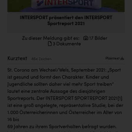
Doppler Gruppe
ERLUS AG
INTERSPORT präsentiert den INTERSPORT
Sportreport 2021
everfield
Firmenradl
Zu dieser Meldung gibt es:
17 Bilder
3 Dokumente
Fristads Austria
Kurztext
Plaintext
HIG Infomotion Group
864 Zeichen
IFE Austria GmbH
St. Corona am Wechsel/Wels, September 2021: „Sport
ist gesund und formt den Charakter. Kinder und
Immotech
Jugendliche sollten daher viel mehr Sport treiben“
lautet eine zentrale Aussage des diesjährigen
INTERSPAR
Sportreports. Der INTERSPORT SPORTREPORT 2021
[1]
INTERSPORT Austria
ist eine groß angelegte, repräsentative Studie, bei der
1.000 Österreicherinnen und Österreicher im Alter von
Jesolo
16 bis
Jane Goodall Institute Austria
69 Jahren zu ihrem Sportverhalten befragt wurden.