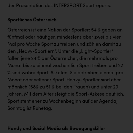
TCL
der Präsentation des INTERSPORT Sportreports.
TGW Logistics
Sportliches Österreich
TRAILOMAT & Cycling Austria
Österreich ist eine Nation der Sportler: 54 % geben an
VERITAS
fünfmal oder häufiger, mindestens aber zwei bis vier
Mal pro Woche Sport zu treiben und zählen damit zu
Vier Diamanten
den „Heavy-Sportlern“. Unter die „Light-Sportler“
Vorlagenportal
fallen jene 24 % der Österreicher, die mehrmals pro
Monat bis zu einmal wöchentlich Sport treiben und 22
Wir besiegen Krebs
% sind wahre Sport-Asketen. Sie betreiben einmal pro
Wirtschaftskammer OÖ
Monat oder seltener Sport. Heavy-Sportler sind eher
männlich (58% zu 51 % bei den Frauen) und unter 29
ZGONC
Jahren. Mit dem Alter steigt die Sport-Askese deutlich.
ZULuft - Zukunft Luft Austria
Sport steht eher zu Wochenbeginn auf der Agenda,
Sonntag ist Ruhetag.
z.l.ö.
Österreichisches Hebammengremium
Handy und Social Media als Bewegungskiller