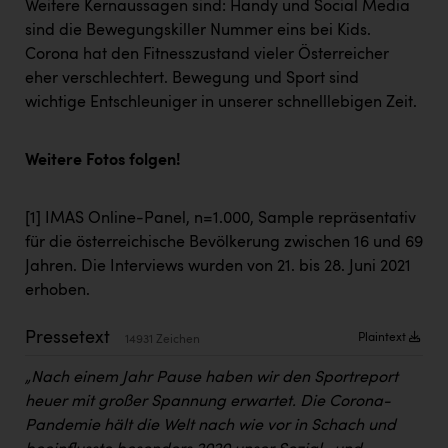
Weitere Kernaussagen sind: Handy und Social Media
Kärcher
sind die Bewegungskiller Nummer eins bei Kids.
Karin Liedl
Corona hat den Fitnesszustand vieler Österreicher
eher verschlechtert. Bewegung und Sport sind
KEBA
wichtige Entschleuniger in unserer schnelllebigen Zeit.
KIWI Kinderwunsch Institut Dr. Loimer
KLIPP Frisör
Weitere Fotos folgen!
Kleider Bauer
[1]
IMAS Online-Panel, n=1.000, Sample repräsentativ
Kremsmüller Anlagenbau GmbH
für die österreichische Bevölkerung zwischen 16 und 69
Jahren. Die Interviews wurden von 21. bis 28. Juni 2021
Maximarkt
erhoben.
Oldtimer Raststationen und Motorhotels
Pressetext
Plaintext
14931 Zeichen
Österreichischer Kachelofenverband
„Nach einem Jahr Pause haben wir den Sportreport
Orlen
heuer mit großer Spannung erwartet. Die Corona-
Passage Linz
Pandemie hält die Welt nach wie vor in Schach und