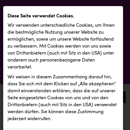
Diese Seite verwendet Cookies.
Wir verwenden unterschiedliche Cookies, um Ihnen
die best­mögliche Nutzung unserer Website zu
ermöglichen, sowie um unsere Website fortlaufend
zu verbessern. Mit Cookies werden von uns sowie
von Drittanbietern (auch mit Sitz in den USA) unter
anderem auch personenbezogene Daten
verarbeitet.
Wir weisen in diesem Zusammenhang darauf hin,
dass Sie sich mit dem Klicken auf „Alle akzeptieren“
damit ein­ver­standen erklären, dass die auf unserer
0
Seite eingesetzten Cookies von uns und von den
Drittanbietern (auch mit Sitz in den USA) verwendet
werden dürfen. Sie können diese Zustimmung
aktuelle aussendungen
aktuelle aussendungen
INTERSPORT Austria
jederzeit widerrufen.
REICHL UND PARTNER