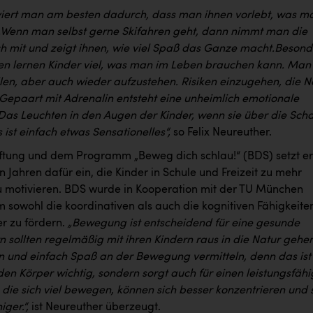
viert man am besten dadurch, dass man ihnen vorlebt, was m
Wenn man selbst gerne Skifahren geht, dann nimmt man die
ch mit und zeigt ihnen, wie viel Spaß das Ganze macht.
Besond
en lernen Kinder viel, was man im Leben brauchen kann. Man
llen, aber auch wieder aufzustehen. Risiken einzugehen, die N
 Gepaart mit Adrenalin entsteht eine unheimlich emotionale
Das Leuchten in den Augen der Kinder, wenn sie über die Sch
 ist einfach etwas Sensationelles“,
so Felix Neureuther.
tiftung und dem Programm „Beweg dich schlau!“ (BDS) setzt er
len Jahren dafür ein, die Kinder in Schule und Freizeit zu mehr
motivieren. BDS wurde in Kooperation mit der TU München
m sowohl die koordinativen als auch die kognitiven Fähigkeite
er zu fördern.
„Bewegung ist entscheidend für eine gesunde
rn sollten regelmäßig mit ihren Kindern raus in die Natur gehen
 und einfach Spaß an der Bewegung vermitteln, denn das ist
 den Körper wichtig, sondern sorgt auch für einen leistungsfäh
, die sich viel bewegen, können sich besser konzentrieren und 
ger.“,
ist Neureuther überzeugt.