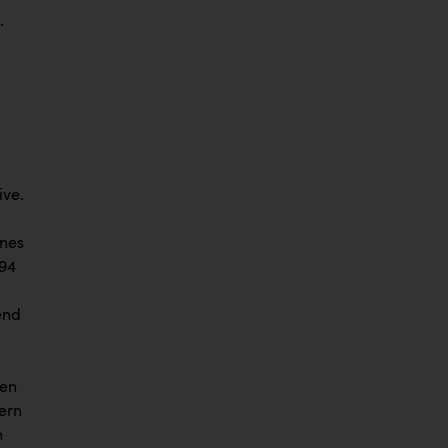
.
ive.
ines
(94
end
b
len
ern
n