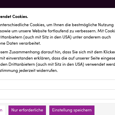
wendet Cookies.
nterschiedliche Cookies, um Ihnen die best­mögliche Nutzung
 sowie um unsere Website fortlaufend zu verbessern. Mit Cook
ittanbietern (auch mit Sitz in den USA) unter anderem auch
e Daten verarbeitet.
iesem Zusammenhang darauf hin, dass Sie sich mit dem Klicken
it ein­ver­standen erklären, dass die auf unserer Seite einges
den Drittanbietern (auch mit Sitz in den USA) verwendet werd
stimmung jederzeit widerrufen.
ookies ermöglichen grundlegende Funktionen und sind für die 
Website erforderlich. Diese Cookies speichern keine persone
ussendungen
INTERSPORT Austria
ies erfassen Informationen anonym. Diese Informationen helfe
den an keine Dritten übermittelt.
e unsere Besucher unsere Website nutzen.
en
Nur erforderliche
Einstellung speichern
mer der Website (Erstanbieter)