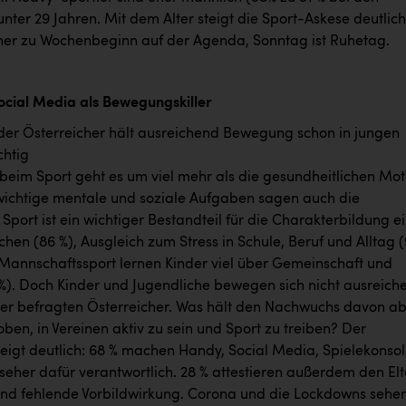
nter 29 Jahren. Mit dem Alter steigt die Sport-Askese deutlich
eher zu Wochenbeginn auf der Agenda, Sonntag ist Ruhetag.
cial Media als Bewegungskiller
eder Österreicher hält ausreichend Bewegung schon in jungen
chtig
beim Sport geht es um viel mehr als die gesundheitlichen Mot
t wichtige mentale und soziale Aufgaben sagen auch die
 Sport ist ein wichtiger Bestandteil für die Charakterbildung e
en (86 %), Ausgleich zum Stress in Schule, Beruf und Alltag 
Mannschaftssport lernen Kinder viel über Gemeinschaft und
3 %). Doch Kinder und Jugendliche bewegen sich nicht ausreich
der befragten Österreicher. Was hält den Nachwuchs davon a
ben, in Vereinen aktiv zu sein und Sport zu treiben? Der
zeigt deutlich: 68 % machen Handy, Social Media, Spielekonso
seher dafür verantwortlich. 28 % attestieren außerdem den Elt
nd fehlende Vorbildwirkung. Corona und die Lockdowns sehe