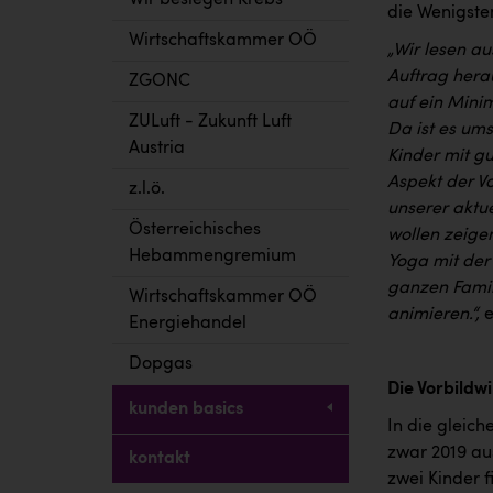
Wir besiegen Krebs
die Wenigste
Wirtschaftskammer OÖ
„Wir lesen au
Auftrag herau
ZGONC
auf ein Mini
ZULuft - Zukunft Luft
Da ist es ums
Austria
Kinder mit g
Aspekt der Vo
z.l.ö.
unserer aktu
Österreichisches
wollen zeige
Hebammengremium
Yoga mit de
ganzen Famil
Wirtschaftskammer OÖ
animieren.“,
e
Energiehandel
Dopgas
Die Vorbildw
kunden basics
In die gleich
zwar 2019 au
kontakt
zwei Kinder fi