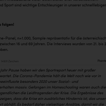
 Sport sind wichtige Entschleuniger in unserer schnelllebige
s folgen!
e-Panel, n=1.000, Sample repräsentativ für die österreichisc
wischen 16 und 69 Jahren. Die Interviews wurden von 21. bis 2
oben.
Plaint
14931 Zeichen
Jahr Pause haben wir den Sportreport heuer mit großer
artet. Die Corona-Pandemie hält die Welt nach wie vor in
eeinflusste besonders 2020 unser Sozial- und
rhalten massiv. Gefangen im Homeschooling waren auch die
ugendlichen die Leidtragenden der Krise. Die Ergebnisse des
zeigen, dass die Krise ein zusätzliches Hindernis ist, das unser
t abhält. Es bedarf daher vielseitiger Ansätze, damit wir die