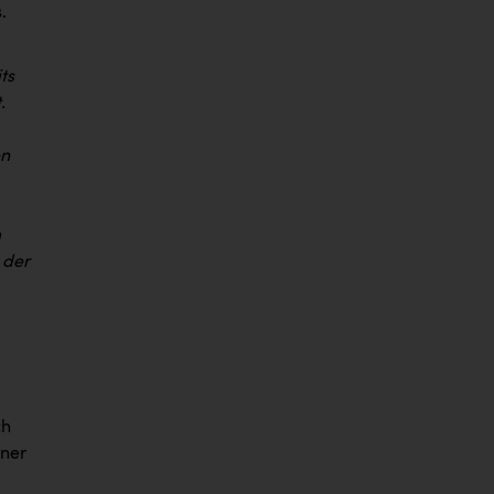
.
ts
.
en
m
 der
ch
iner