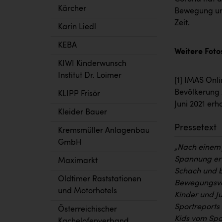
Kärcher
Bewegung und
Zeit.
Karin Liedl
KEBA
Weitere Foto
KIWI Kinderwunsch
Institut Dr. Loimer
[1]
IMAS Onlin
Bevölkerung z
KLIPP Frisör
Juni 2021 erh
Kleider Bauer
Pressetext
Kremsmüller Anlagenbau
GmbH
„Nach einem 
Spannung erw
Maximarkt
Schach und b
Oldtimer Raststationen
Bewegungsve
und Motorhotels
Kinder und J
Sportreports 
Österreichischer
Kids vom Spor
Kachelofenverband