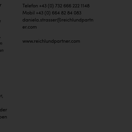
r
Telefon +43 (0) 732 666 222 1148
Mobil +43 (0) 664 82 84 083
daniela.strasser@reichlundpartn
d
er.com
,
www.reichlundpartner.com
m
nn
r,
 der
iben