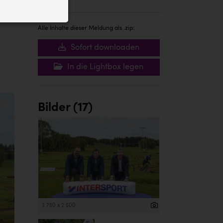
ID auf Ihrem
 der Website
Alle Inhalte dieser Meldung als .zip:
Sofort downloaden
In die Lightbox legen
Bilder (17)
3 750 x 2 500