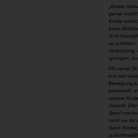
„
Kinder moti
gerne macht.
Kinder einfa
beim Skifahr
lernt hinzufa
zu schätzen.
Verbindung. 
springen, das
Mit seiner S
sich seit vie
Bewegung zu 
entwickelt, u
unserer Kind
Zukunft. Elte
Sport machen
nicht nur für
Geist. Kinder
aufnahmefähi