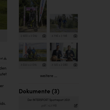
2 500 x 3 092
4 796 x 3 198
ext
3 023 x 2 015
3 120 x 2 080
 den
utet
weitere ...
der
Dokumente (3)
Der INTERSPORT Sportreport 2021
ids.
.pdf
|
4,3 MB