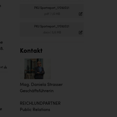
n
PKU Sportreport_17092021
.pdf
|
1,6 MB
PKU Sportreport_17092021
.docx
|
5,6 MB
he
8.
Kontakt
ext
Mag. Daniela Strasser
Geschäftsführerin
REICHLUNDPARTNER
e
Public Relations