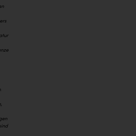
an
ers
atur
anze
n
,
igen
sind