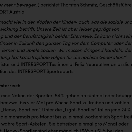
r mehr bewegen.“,
berichtet Thorsten Schmitz, Geschäftsführe
RT Austria.
cht viel in den Köpfen der Kinder- auch was die soziale un
wicklung betrifft. Unsere Zeit ist aber leider geprägt von
ng und der Berufstätigkeit beider Elternteile. Es kann nicht sein
Kinder in Zukunft den ganzen Tag vor dem Computer oder de
, lernen und Spiele zocken. Wir müssen dringend handeln, de
lung hat katastrophale Folgen für die nächste Generation!“
kistar und INTERSPORT Testimonial Felix Neureuther anlässlich
tion des INTERSPORT Sportreports.
Österreich
t eine Nation der Sportler: 54 % geben an fünfmal oder häufige
ber zwei bis vier Mal pro Woche Sport zu treiben und zählen
„Heavy-Sportlern“. Unter die „Light-Sportler“ fallen jene 24 %
, die mehrmals pro Monat bis zu einmal wöchentlich Sport tre
d wahre Sport-Asketen. Sie betreiben einmal pro Monat oder
t. Heavy-Sportler sind eher männlich (58% zu 51 % bei den