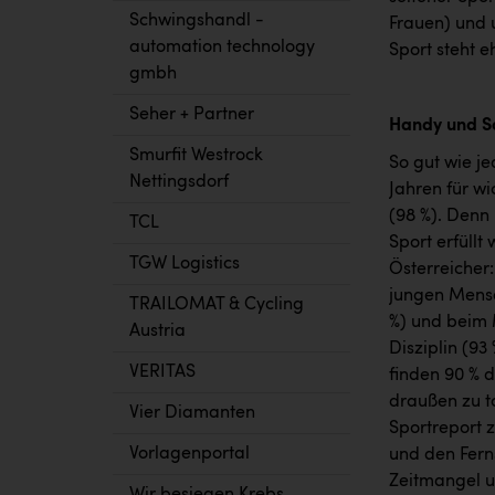
Schwingshandl -
Frauen) und u
automation technology
Sport steht 
gmbh
Seher + Partner
Handy und So
Smurfit Westrock
So gut wie j
Nettingsdorf
Jahren für wi
(98 %). Denn 
TCL
Sport erfüll
TGW Logistics
Österreicher:
jungen Mensch
TRAILOMAT & Cycling
%) und beim 
Austria
Disziplin (9
VERITAS
finden 90 % 
draußen zu to
Vier Diamanten
Sportreport 
Vorlagenportal
und den Fern
Zeitmangel u