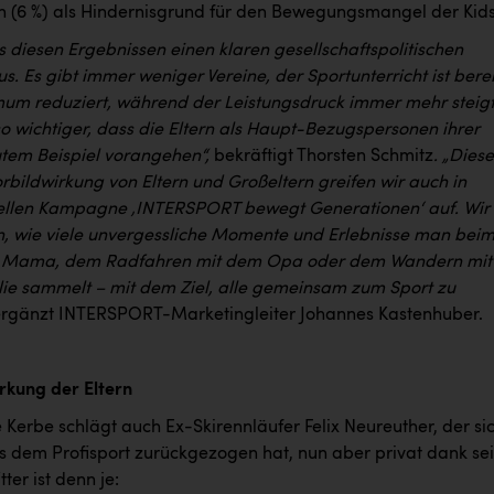
n (6 %) als Hindernisgrund für den Bewegungsmangel der Kids
s diesen Ergebnissen einen klaren gesellschaftspolitischen
s. Es gibt immer weniger Vereine, der Sportunterricht ist berei
mum reduziert, während der Leistungsdruck immer mehr steigt
o wichtiger, dass die Eltern als Haupt-Bezugspersonen ihrer
utem Beispiel vorangehen“,
bekräftigt Thorsten Schmitz
. „Dies
rbildwirkung von Eltern und Großeltern greifen wir auch in
ellen Kampagne ‚INTERSPORT bewegt Generationen‘ auf. Wir
n, wie viele unvergessliche Momente und Erlebnisse man bei
r Mama, dem Radfahren mit dem Opa oder dem Wandern mit
ie sammelt – mit dem Ziel, alle gemeinsam zum Sport zu
rgänzt INTERSPORT-Marketingleiter Johannes Kastenhuber.
irkung der Eltern
e Kerbe schlägt auch Ex-Skirennläufer Felix Neureuther, der si
s dem Profisport zurückgezogen hat, nun aber privat dank se
tter ist denn je: