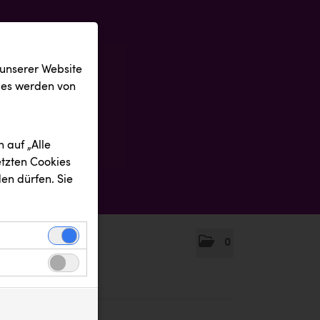
 unserer Website
ies werden von
 auf „Alle
etzten Cookies
en dürfen. Sie
0
einwandfreie
nbezogenen
n uns zu