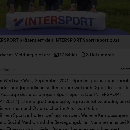
ERSPORT präsentiert den INTERSPORT Sportreport 2021
 dieser Meldung gibt es:
17 Bilder
3 Dokumente
Plaint
4 Zeichen
m Wechsel/Wels, September 2021: „Sport ist gesund und formt
nder und Jugendliche sollten daher viel mehr Sport treiben“ la
e Aussage des diesjährigen Sportreports. Der INTERSPORT
T 2021
[1]
ist eine groß angelegte, repräsentative Studie, bei 
icherinnen und Österreicher im Alter von 16 bis
 ihrem Sportverhalten befragt wurden. Weitere Kernaussagen
und Social Media sind die Bewegungskiller Nummer eins bei K
n Fitnesszustand vieler Österreicher eher verschlechtert.