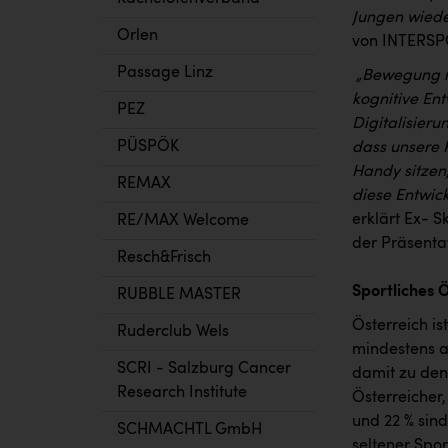
Jungen wiede
Orlen
von INTERSPO
Passage Linz
„Bewegung ma
kognitive Ent
PEZ
Digitalisieru
PÜSPÖK
dass unsere 
Handy sitzen
REMAX
diese Entwick
erklärt Ex- S
RE/MAX Welcome
der Präsenta
Resch&Frisch
Sportliches 
RUBBLE MASTER
Österreich is
Ruderclub Wels
mindestens a
SCRI - Salzburg Cancer
damit zu den 
Research Institute
Österreicher
und 22 % sin
SCHMACHTL GmbH
seltener Spor