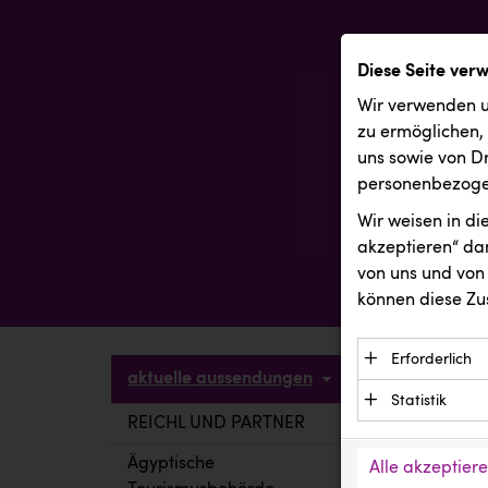
Diese Seite ver
Wir verwenden u
zu ermöglichen,
uns sowie von Dr
personenbezogen
Wir weisen in d
akzeptieren“ dam
von uns und von 
können diese Zu
Erforderlich
aktuelle aussendungen
Essenzielle C
Statistik
Funktion der 
REICHL UND PARTNER
aktuelle a
Statistik Cook
Daten und wer
verstehen, wi
Ägyptische
Alle akzeptier
Anbieter: Eigentü