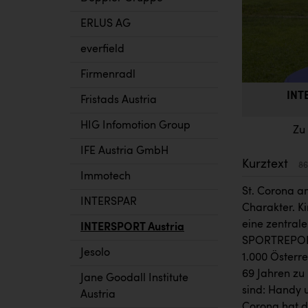
ERLUS AG
everfield
Firmenradl
INT
Fristads Austria
HIG Infomotion Group
Zu
IFE Austria GmbH
Kurztext
86
Immotech
St. Corona a
INTERSPAR
Charakter. Ki
eine zentral
INTERSPORT Austria
SPORTREPOR
Jesolo
1.000 Österre
69 Jahren zu
Jane Goodall Institute
sind: Handy 
Austria
Corona hat de