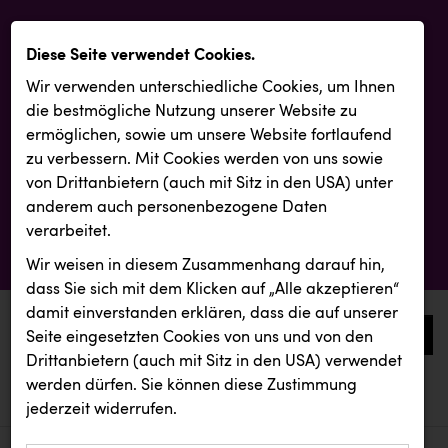
Diese Seite verwendet Cookies.
Wir verwenden unterschiedliche Cookies, um Ihnen
die best­mögliche Nutzung unserer Website zu
ermöglichen, sowie um unsere Website fortlaufend
zu verbessern. Mit Cookies werden von uns sowie
von Drittanbietern (auch mit Sitz in den USA) unter
anderem auch personenbezogene Daten
verarbeitet.
Wir weisen in diesem Zusammenhang darauf hin,
dass Sie sich mit dem Klicken auf „Alle akzeptieren“
damit ein­ver­standen erklären, dass die auf unserer
0
Seite eingesetzten Cookies von uns und von den
Drittanbietern (auch mit Sitz in den USA) verwendet
werden dürfen. Sie können diese Zustimmung
aktuelle aussendungen
aktuelle aussendungen
INTERSPORT Austria
jederzeit widerrufen.
REICHL UND PARTNER