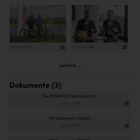
3 023 x 2 015
3 120 x 2 080
weitere ...
Dokumente (3)
Der INTERSPORT Sportreport 2021
.pdf
|
4,3 MB
PKU Sportreport_17092021
.pdf
|
1,6 MB