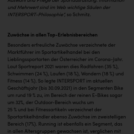
Auswahl und Pflege der Sportausrüstung. Information
und Mehrwert sind im Web wichtige Säulen der
INTERSPORT-Philosophie“,
so Schmitz.
Zuwächse in allen Top-Erlebnisbereichen
Besonders erfreuliche Zuwächse verzeichnete der
Marktführer im Sportartikelhandel bei den
Lieblingssportarten der Österreicher im Corona-Jahr.
Laut Sportreport 2021 waren dies Radfahren (35 %),
Schwimmen (24 %), Laufen (18 %), Wandern (18 %) und
Fitness (14 %). So legte INTERSPORT im aktuellen
Geschäftsjahr (bis 30.09.2021) in den Segmenten Bike
um rund 19 % zu, im Bereich der reinen E-Bikes sogar
um 32%, der Outdoor-Bereich wuchs um
25 % und bei Fitnessartikeln verzeichnet der
Sportartikelhändler ebenso Zuwächse im zweistelligen
Bereich (17%). Running ist ebenfalls ein Segment, das
in allen Altersgruppen gewachsen ist, verglichen mit