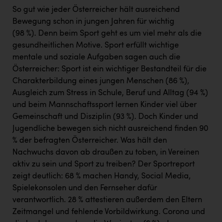
Wirtschaftskammer OÖ Energiehandel
So gut wie jeder Österreicher hält ausreichend
Dopgas
Bewegung schon in jungen Jahren für wichtig
(98 %). Denn beim Sport geht es um viel mehr als die
kunden basics
gesundheitlichen Motive. Sport erfüllt wichtige
mentale und soziale Aufgaben sagen auch die
kontakt
Österreicher: Sport ist ein wichtiger Bestandteil für die
Charakterbildung eines jungen Menschen (86 %),
Ausgleich zum Stress in Schule, Beruf und Alltag (94 %)
und beim Mannschaftssport lernen Kinder viel über
Gemeinschaft und Disziplin (93 %). Doch Kinder und
Jugendliche bewegen sich nicht ausreichend finden 90
% der befragten Österreicher. Was hält den
Nachwuchs davon ab draußen zu toben, in Vereinen
aktiv zu sein und Sport zu treiben? Der Sportreport
zeigt deutlich: 68 % machen Handy, Social Media,
Spielekonsolen und den Fernseher dafür
verantwortlich. 28 % attestieren außerdem den Eltern
Zeitmangel und fehlende Vorbildwirkung. Corona und