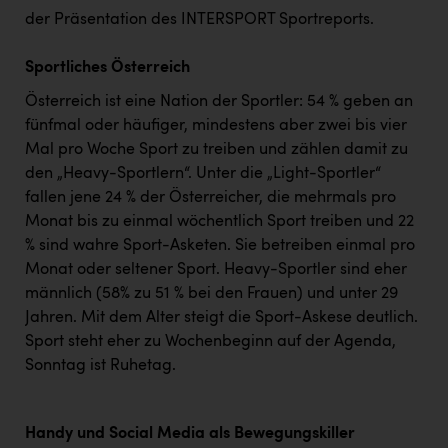
TCL
der Präsentation des INTERSPORT Sportreports.
TGW Logistics
Sportliches Österreich
TRAILOMAT & Cycling Austria
Österreich ist eine Nation der Sportler: 54 % geben an
VERITAS
fünfmal oder häufiger, mindestens aber zwei bis vier
Mal pro Woche Sport zu treiben und zählen damit zu
Vier Diamanten
den „Heavy-Sportlern“. Unter die „Light-Sportler“
Vorlagenportal
fallen jene 24 % der Österreicher, die mehrmals pro
Monat bis zu einmal wöchentlich Sport treiben und 22
Wir besiegen Krebs
% sind wahre Sport-Asketen. Sie betreiben einmal pro
Wirtschaftskammer OÖ
Monat oder seltener Sport. Heavy-Sportler sind eher
männlich (58% zu 51 % bei den Frauen) und unter 29
ZGONC
Jahren. Mit dem Alter steigt die Sport-Askese deutlich.
ZULuft - Zukunft Luft Austria
Sport steht eher zu Wochenbeginn auf der Agenda,
Sonntag ist Ruhetag.
z.l.ö.
Österreichisches Hebammengremium
Handy und Social Media als Bewegungskiller