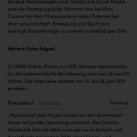
Weitere Kernaussagen sind: Handy und Social Media
Kärcher
sind die Bewegungskiller Nummer eins bei Kids.
Karin Liedl
Corona hat den Fitnesszustand vieler Österreicher
eher verschlechtert. Bewegung und Sport sind
KEBA
wichtige Entschleuniger in unserer schnelllebigen Zeit.
KIWI Kinderwunsch Institut Dr. Loimer
KLIPP Frisör
Weitere Fotos folgen!
Kleider Bauer
[1]
IMAS Online-Panel, n=1.000, Sample repräsentativ
Kremsmüller Anlagenbau GmbH
für die österreichische Bevölkerung zwischen 16 und 69
Jahren. Die Interviews wurden von 21. bis 28. Juni 2021
Maximarkt
erhoben.
Oldtimer Raststationen und Motorhotels
Pressetext
Plaintext
14931 Zeichen
Österreichischer Kachelofenverband
„Nach einem Jahr Pause haben wir den Sportreport
Orlen
heuer mit großer Spannung erwartet. Die Corona-
Passage Linz
Pandemie hält die Welt nach wie vor in Schach und