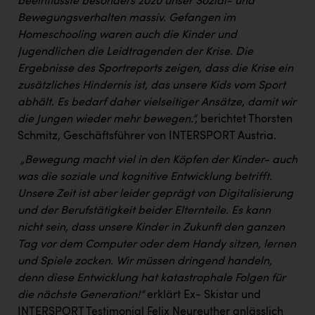
beeinflusste besonders 2020 unser Sozial- und
PEZ
Bewegungsverhalten massiv. Gefangen im
PÜSPÖK
Homeschooling waren auch die Kinder und
Jugendlichen die Leidtragenden der Krise. Die
REMAX
Ergebnisse des Sportreports zeigen, dass die Krise ein
RE/MAX Welcome
zusätzliches Hindernis ist, das unsere Kids vom Sport
abhält. Es bedarf daher vielseitiger Ansätze, damit wir
Resch&Frisch
die Jungen wieder mehr bewegen.“,
berichtet Thorsten
RUBBLE MASTER
Schmitz, Geschäftsführer von INTERSPORT Austria.
„Bewegung macht viel in den Köpfen der Kinder- auch
Ruderclub Wels
was die soziale und kognitive Entwicklung betrifft.
SCRI - Salzburg Cancer Research Institute
Unsere Zeit ist aber leider geprägt von Digitalisierung
und der Berufstätigkeit beider Elternteile. Es kann
SCHMACHTL GmbH
nicht sein, dass unsere Kinder in Zukunft den ganzen
Schwingshandl - automation technology gmbh
Tag vor dem Computer oder dem Handy sitzen, lernen
und Spiele zocken. Wir müssen dringend handeln,
Seher + Partner
denn diese Entwicklung hat katastrophale Folgen für
Smurfit Westrock Nettingsdorf
die nächste Generation!“
erklärt Ex- Skistar und
INTERSPORT Testimonial Felix Neureuther anlässlich