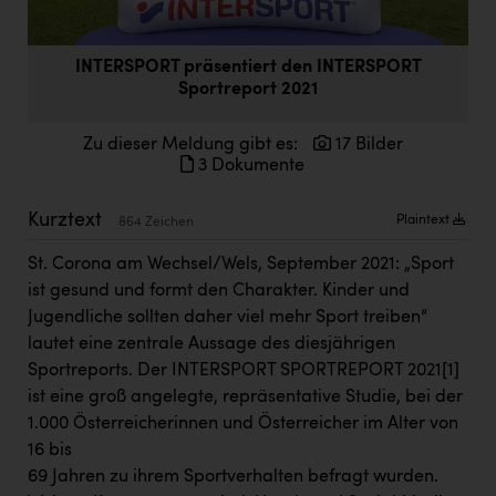
Doppler Gruppe
ERLUS AG
INTERSPORT präsentiert den INTERSPORT
Sportreport 2021
everfield
Firmenradl
Zu dieser Meldung gibt es:
17 Bilder
3 Dokumente
Fristads Austria
Kurztext
Plaintext
HIG Infomotion Group
864 Zeichen
IFE Austria GmbH
St. Corona am Wechsel/Wels, September 2021: „Sport
ist gesund und formt den Charakter. Kinder und
Immotech
Jugendliche sollten daher viel mehr Sport treiben“
lautet eine zentrale Aussage des diesjährigen
INTERSPAR
Sportreports. Der INTERSPORT SPORTREPORT 2021
[1]
INTERSPORT Austria
ist eine groß angelegte, repräsentative Studie, bei der
1.000 Österreicherinnen und Österreicher im Alter von
Jesolo
16 bis
Jane Goodall Institute Austria
69 Jahren zu ihrem Sportverhalten befragt wurden.