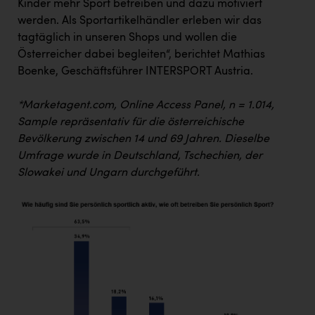
Kinder mehr Sport betreiben und dazu motiviert
PEZ
werden. Als Sportartikelhändler erleben wir das
PÜSPÖK
tagtäglich in unseren Shops und wollen die
Österreicher dabei begleiten“, berichtet Mathias
REMAX
Boenke, Geschäftsführer INTERSPORT Austria.
RE/MAX Welcome
*Marketagent.com, Online Access Panel, n = 1.014,
Resch&Frisch
Sample repräsentativ für die österreichische
RUBBLE MASTER
Bevölkerung zwischen 14 und 69 Jahren. Dieselbe
Umfrage
wurde in Deutschland, Tschechien, der
Ruderclub Wels
Slowakei und Ungarn durchgeführt.
SCRI - Salzburg Cancer Research Institute
SCHMACHTL GmbH
Schwingshandl - automation technology gmbh
Seher + Partner
Smurfit Westrock Nettingsdorf