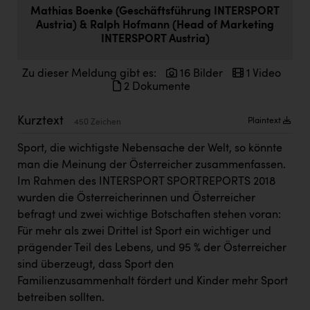
Doppler Gruppe
Mathias Boenke (Geschäftsführung INTERSPORT
Austria) & Ralph Hofmann (Head of Marketing
ERLUS AG
INTERSPORT Austria)
everfield
Zu dieser Meldung gibt es:
16 Bilder
1 Video
2 Dokumente
Firmenradl
Fristads Austria
Kurztext
Plaintext
450 Zeichen
HIG Infomotion Group
Sport, die wichtigste Nebensache der Welt, so könnte
IFE Austria GmbH
man die Meinung der Österreicher zusammenfassen.
Im Rahmen des INTERSPORT SPORTREPORTS 2018
Immotech
wurden die Österreicherinnen und Österreicher
befragt und zwei wichtige Botschaften stehen voran:
INTERSPAR
Für mehr als zwei Drittel ist Sport ein wichtiger und
INTERSPORT Austria
prägender Teil des Lebens, und 95 % der Österreicher
sind überzeugt, dass Sport den
Jesolo
Familienzusammenhalt fördert und Kinder mehr Sport
Jane Goodall Institute Austria
betreiben sollten.