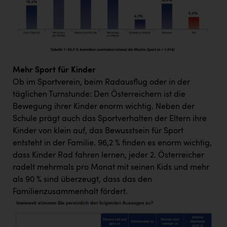
TCL
TGW Logistics
TRAILOMAT & Cycling Austria
VERITAS
Mehr Sport für Kinder
Vier Diamanten
Ob im Sportverein, beim Radausflug oder in der
täglichen Turnstunde: Den Österreichern ist die
Vorlagenportal
Bewegung ihrer Kinder enorm wichtig. Neben der
Wir besiegen Krebs
Schule prägt auch das Sportverhalten der Eltern ihre
Kinder von klein auf, das Bewusstsein für Sport
Wirtschaftskammer OÖ
entsteht in der Familie. 96,2 % finden es enorm wichtig,
ZGONC
dass Kinder Rad fahren lernen, jeder 2. Österreicher
radelt mehrmals pro Monat mit seinen Kids und mehr
ZULuft - Zukunft Luft Austria
als 90 % sind überzeugt, dass das den
z.l.ö.
Familienzusammenhalt fördert.
Österreichisches Hebammengremium