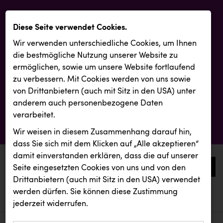
Diese Seite verwendet Cookies.
Wir verwenden unterschiedliche Cookies, um Ihnen
die best­mögliche Nutzung unserer Website zu
ermöglichen, sowie um unsere Website fortlaufend
zu verbessern. Mit Cookies werden von uns sowie
von Drittanbietern (auch mit Sitz in den USA) unter
anderem auch personenbezogene Daten
verarbeitet.
Wir weisen in diesem Zusammenhang darauf hin,
dass Sie sich mit dem Klicken auf „Alle akzeptieren“
damit ein­ver­standen erklären, dass die auf unserer
0
Seite eingesetzten Cookies von uns und von den
Drittanbietern (auch mit Sitz in den USA) verwendet
werden dürfen. Sie können diese Zustimmung
aktuelle aussendungen
aktuelle aussendungen
INTERSPORT Austria
jederzeit widerrufen.
REICHL UND PARTNER