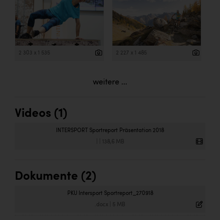
2 303 x 1 535
2 227 x 1 485
weitere ...
Videos (1)
INTERSPORT Sportreport Präsentation 2018
|
|
138,6 MB
Dokumente (2)
PKU Intersport Sportreport_270918
.docx
|
5 MB