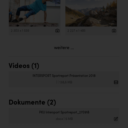
2 303 x 1 535
2 227 x 1 485
weitere ...
Videos (1)
INTERSPORT Sportreport Präsentation 2018
|
|
138,6 MB
Dokumente (2)
PKU Intersport Sportreport_270918
.docx
|
5 MB