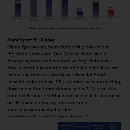
TCL
TGW Logistics
TRAILOMAT & Cycling Austria
VERITAS
Mehr Sport für Kinder
Vier Diamanten
Ob im Sportverein, beim Radausflug oder in der
täglichen Turnstunde: Den Österreichern ist die
Vorlagenportal
Bewegung ihrer Kinder enorm wichtig. Neben der
Wir besiegen Krebs
Schule prägt auch das Sportverhalten der Eltern ihre
Kinder von klein auf, das Bewusstsein für Sport
Wirtschaftskammer OÖ
entsteht in der Familie. 96,2 % finden es enorm wichtig,
ZGONC
dass Kinder Rad fahren lernen, jeder 2. Österreicher
radelt mehrmals pro Monat mit seinen Kids und mehr
ZULuft - Zukunft Luft Austria
als 90 % sind überzeugt, dass das den
z.l.ö.
Familienzusammenhalt fördert.
Österreichisches Hebammengremium