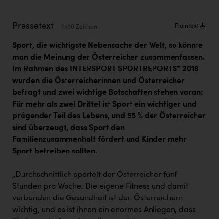
Kärcher
Karin Liedl
Pressetext
Plaintext
7590 Zeichen
KEBA
Sport, die wichtigste Nebensache der Welt, so könnte
man die Meinung der Österreicher zusammenfassen.
KIWI Kinderwunsch Institut Dr. Loimer
Im Rahmen des INTERSPORT SPORTREPORTS* 2018
KLIPP Frisör
wurden die Österreicherinnen und Österreicher
befragt und zwei wichtige Botschaften stehen voran:
Kleider Bauer
Für mehr als zwei Drittel ist Sport ein wichtiger und
Kremsmüller Anlagenbau GmbH
prägender Teil des Lebens, und 95 % der Österreicher
sind überzeugt, dass Sport den
Maximarkt
Familienzusammenhalt fördert und Kinder mehr
Oldtimer Raststationen und Motorhotels
Sport betreiben sollten.
Österreichischer Kachelofenverband
„Durchschnittlich sportelt der Österreicher fünf
Stunden pro Woche. Die eigene Fitness und damit
Orlen
verbunden die Gesundheit ist den Österreichern
Passage Linz
wichtig, und es ist ihnen ein enormes Anliegen, dass