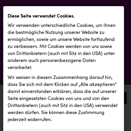
Diese Seite verwendet Cookies.
Wir verwenden unterschiedliche Cookies, um Ihnen
die best­mögliche Nutzung unserer Website zu
ermöglichen, sowie um unsere Website fortlaufend
zu verbessern. Mit Cookies werden von uns sowie
von Drittanbietern (auch mit Sitz in den USA) unter
anderem auch personenbezogene Daten
verarbeitet.
Wir weisen in diesem Zusammenhang darauf hin,
dass Sie sich mit dem Klicken auf „Alle akzeptieren“
damit ein­ver­standen erklären, dass die auf unserer
0
Seite eingesetzten Cookies von uns und von den
Drittanbietern (auch mit Sitz in den USA) verwendet
werden dürfen. Sie können diese Zustimmung
aktuelle aussendungen
aktuelle aussendungen
INTERSPORT Austria
jederzeit widerrufen.
REICHL UND PARTNER