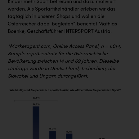
Kinder mehr Sport betreiben und dazu motiviert
PEZ
werden. Als Sportartikelhändler erleben wir das
PÜSPÖK
tagtäglich in unseren Shops und wollen die
Österreicher dabei begleiten“, berichtet Mathias
REMAX
Boenke, Geschäftsführer INTERSPORT Austria.
RE/MAX Welcome
*Marketagent.com, Online Access Panel, n = 1.014,
Resch&Frisch
Sample repräsentativ für die österreichische
RUBBLE MASTER
Bevölkerung zwischen 14 und 69 Jahren. Dieselbe
Umfrage
wurde in Deutschland, Tschechien, der
Ruderclub Wels
Slowakei und Ungarn durchgeführt.
SCRI - Salzburg Cancer Research Institute
SCHMACHTL GmbH
Schwingshandl - automation technology gmbh
Seher + Partner
Smurfit Westrock Nettingsdorf