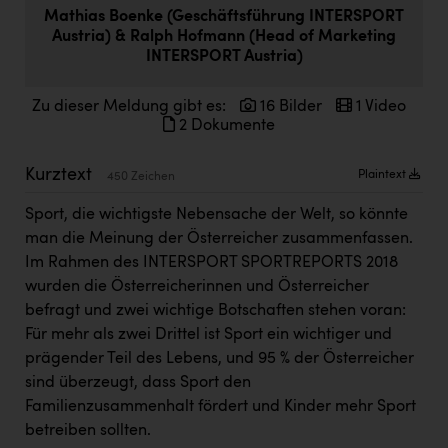
Doppler Gruppe
Mathias Boenke (Geschäftsführung INTERSPORT
Austria) & Ralph Hofmann (Head of Marketing
ERLUS AG
INTERSPORT Austria)
everfield
Zu dieser Meldung gibt es:
16 Bilder
1 Video
2 Dokumente
Firmenradl
Fristads Austria
Kurztext
Plaintext
450 Zeichen
HIG Infomotion Group
Sport, die wichtigste Nebensache der Welt, so könnte
IFE Austria GmbH
man die Meinung der Österreicher zusammenfassen.
Im Rahmen des INTERSPORT SPORTREPORTS 2018
Immotech
wurden die Österreicherinnen und Österreicher
befragt und zwei wichtige Botschaften stehen voran:
INTERSPAR
Für mehr als zwei Drittel ist Sport ein wichtiger und
INTERSPORT Austria
prägender Teil des Lebens, und 95 % der Österreicher
sind überzeugt, dass Sport den
Jesolo
Familienzusammenhalt fördert und Kinder mehr Sport
Jane Goodall Institute Austria
betreiben sollten.