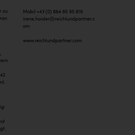
r zu
Mobil +43 (0) 664 85 95 816
aran
irene.haider@reichlundpartner.c
om
www.reichlundpartner.com
,
tern
 42
nt.
tig
nd
gt.