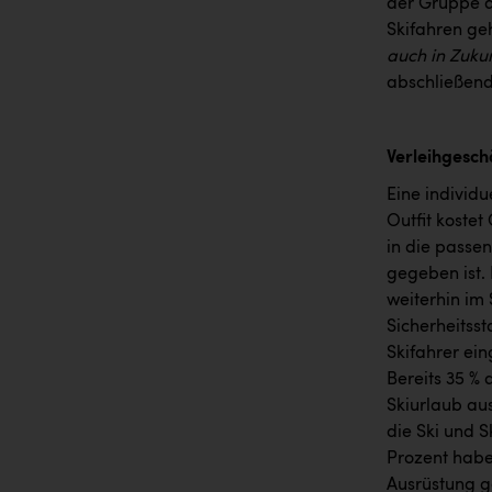
der Gruppe d
Skifahren ge
auch in Zukun
abschließend
Verleihgesch
Eine individ
Outfit kostet
in die passe
gegeben ist.
weiterhin im
Sicherheitss
Skifahrer ei
Bereits 35 %
Skiurlaub au
die Ski und 
Prozent habe
Ausrüstung g