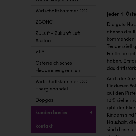
Wir besiegen Krebs
Wirtschaftskammer OÖ
Jeder 4. Öste
ZGONC
Die gute Nac
ebenso deutli
ZULuft - Zukunft Luft
kommenden Wi
Austria
Tendenziell g
z.l.ö.
Fünftel angeb
haben. Erstau
Österreichisches
das drittstär
Hebammengremium
Auch die Anz
Wirtschaftskammer OÖ
für diesen Vo
Energiehandel
auf den Piste
Dopgas
13 % ziehen s
gibt der Blic
kunden basics
Kindern sind 
Haushalt, die
kontakt
sind diese Ju