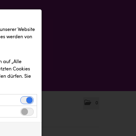
 unserer Website
ies werden von
 auf „Alle
etzten Cookies
en dürfen. Sie
0
einwandfreie
nbezogenen
n uns zu