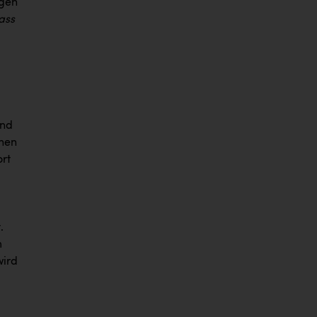
agen
ass
und
onen
rt
.
m
wird