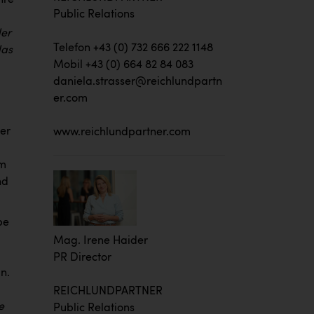
Public Relations
der
Telefon +43 (0) 732 666 222 1148
das
Mobil +43 (0) 664 82 84 083
daniela.strasser@reichlundpartn
er.com
er
www.reichlundpartner.com
im
nd
pe
Mag. Irene Haider
PR Director
n.
REICHLUNDPARTNER
e
Public Relations