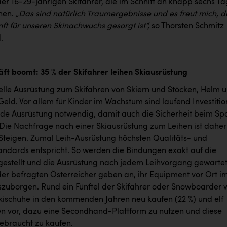
er 16-29-jährigen Skifahrer, die im Schnitt an knapp sechs T
hen.
„Das sind natürlich Traumergebnisse und es freut mich, d
ft für unseren Skinachwuchs gesorgt ist“,
so Thorsten Schmitz
.
äft boomt: 35 % der Skifahrer leihen Skiausrüstung
uelle Ausrüstung zum Skifahren von Skiern und Stöcken, Helm 
 Geld. Vor allem für Kinder im Wachstum sind laufend Investiti
nde Ausrüstung notwendig, damit auch die Sicherheit beim Spo
 Die Nachfrage nach einer Skiausrüstung zum Leihen ist daher
 Steigen. Zumal Leih-Ausrüstung höchsten Qualitäts- und
tandards entspricht. So werden die Bindungen exakt auf die
ngestellt und die Ausrüstung nach jedem Leihvorgang gewartet
 der befragten Österreicher geben an, ihr Equipment vor Ort i
szuborgen. Rund ein Fünftel der Skifahrer oder Snowboarder 
Skischuhe in den kommenden Jahren neu kaufen (22 %) und elf
n vor, dazu eine Secondhand-Plattform zu nutzen und diese
ebraucht zu kaufen.