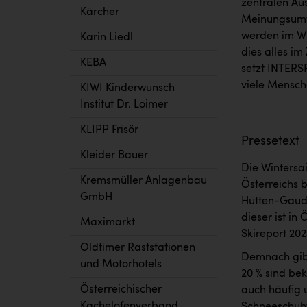
zentralen Au
Kärcher
Meinungsumf
werden im Wi
Karin Liedl
dies alles i
KEBA
setzt INTERS
viele Mensch
KIWI Kinderwunsch
Institut Dr. Loimer
KLIPP Frisör
Pressetext
Kleider Bauer
Die Wintersai
Kremsmüller Anlagenbau
Österreichs b
GmbH
Hütten-Gaudi
dieser ist in
Maximarkt
Skireport 20
Oldtimer Raststationen
Demnach gibt 
und Motorhotels
20 % sind be
Österreichischer
auch häufig 
Kachelofenverband
Schneeschuhw