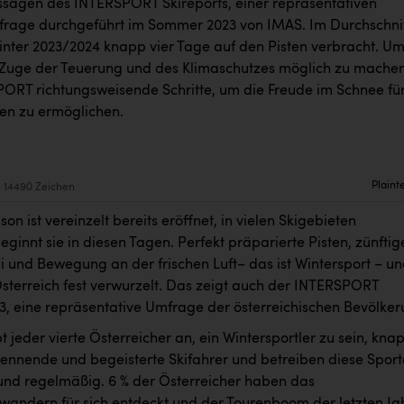
ssagen des INTERSPORT Skireports, einer repräsentativen
rage durchgeführt im Sommer 2023 von IMAS
. Im Durchschni
nter 2023/2024 knapp vier Tage auf den Pisten verbracht. U
m Zuge der Teuerung und des Klimaschutzes möglich zu machen
PORT richtungsweisende Schritte, um die Freude im Schnee fü
en zu ermöglichen.
Plaint
14490 Zeichen
son ist vereinzelt bereits eröffnet, in vielen Skigebieten
eginnt sie in diesen Tagen. Perfekt präparierte Pisten, zünftig
 und Bewegung an der frischen Luft– das ist Wintersport – u
 Österreich fest verwurzelt. Das zeigt auch der INTERSPORT
23, eine repräsentative Umfrage der österreichischen Bevölker
jeder vierte Österreicher an, ein Wintersportler zu sein, kna
kennende und begeisterte Skifahrer und betreiben diese Sport
und regelmäßig. 6 % der Österreicher haben das
andern für sich entdeckt und der Tourenboom der letzten Ja