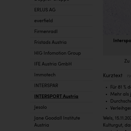
ERLUS AG
everfield
Firmenradl
Interspo
Fristads Austria
HIG Infomotion Group
Zu
IFE Austria GmbH
Immotech
Kurztext
72
INTERSPAR
Für 81 % d
Mehr als 
INTERSPORT Austria
Durchschn
Jesolo
Verleihge
Wels, 15.11.2
Jane Goodall Institute
Kulturgut, da
Austria