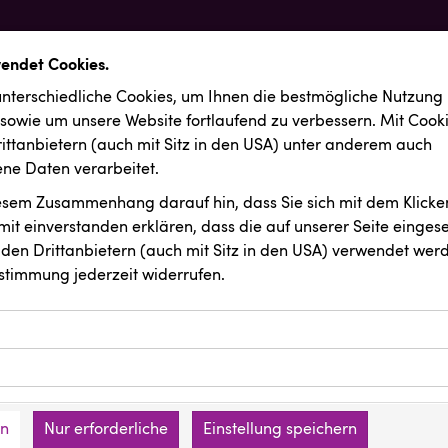
wendet Cookies.
nterschiedliche Cookies, um Ihnen die best­mögliche Nutzung
 sowie um unsere Website fortlaufend zu verbessern. Mit Cook
ittanbietern (auch mit Sitz in den USA) unter anderem auch
e Daten verarbeitet.
iesem Zusammenhang darauf hin, dass Sie sich mit dem Klicken
it ein­ver­standen erklären, dass die auf unserer Seite einges
den Drittanbietern (auch mit Sitz in den USA) verwendet werd
stimmung jederzeit widerrufen.
ookies ermöglichen grundlegende Funktionen und sind für die 
Website erforderlich. Diese Cookies speichern keine persone
ussendungen
INTERSPORT Austria
ies erfassen Informationen anonym. Diese Informationen helfe
den an keine Dritten übermittelt.
e unsere Besucher unsere Website nutzen.
en
Nur erforderliche
Einstellung speichern
mer der Website (Erstanbieter)