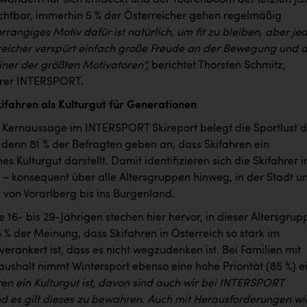
sichtbar, immerhin 5 % der Österreicher gehen regelmäßig
orrangiges Motiv dafür ist natürlich, um fit zu bleiben, aber je
reicher verspürt einfach große Freude an der Bewegung und 
einer der größten Motivatoren“,
berichtet Thorsten Schmitz,
hrer INTERSPORT.
kifahren als Kulturgut für Generationen
e Kernaussage im INTERSPORT Skireport belegt die Sportlust d
, denn 81 % der Befragten geben an, dass Skifahren ein
hes Kulturgut darstellt. Damit identifizieren sich die Skifahrer 
– konsequent über alle Altersgruppen hinweg, in der Stadt u
von Vorarlberg bis ins Burgenland.
 16- bis 29-Jährigen stechen hier hervor, in dieser Altersgrup
 % der Meinung, dass Skifahren in Österreich so stark im
verankert ist, dass es nicht wegzudenken ist. Bei Familien mit
ushalt nimmt Wintersport ebenso eine hohe Priorität (85 %) ei
ren ein Kulturgut ist, davon sind auch wir bei INTERSPORT
d es gilt dieses zu bewahren. Auch mit Herausforderungen wi