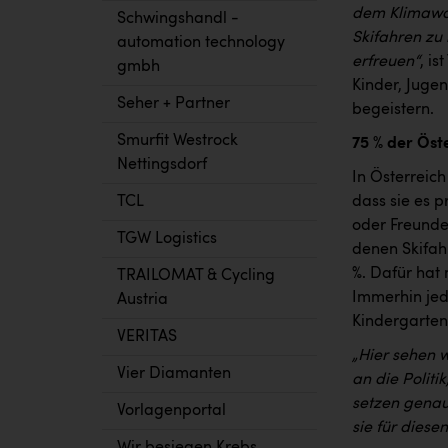
dem Klimawa
Schwingshandl -
Skifahren zu
automation technology
erfreuen“
, i
gmbh
Kinder, Juge
Seher + Partner
begeistern.
Smurfit Westrock
75 % der Öst
Nettingsdorf
In Österreic
dass sie es p
TCL
oder Freunden
TGW Logistics
denen Skifahr
%. Dafür hat 
TRAILOMAT & Cycling
Immerhin jed
Austria
Kindergarten 
VERITAS
„Hier sehen w
Vier Diamanten
an die Politi
setzen genau
Vorlagenportal
sie für diese