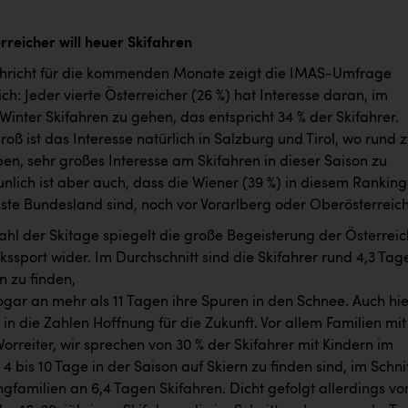
rreicher will heuer Skifahren
hricht für die kommenden Monate zeigt die IMAS-Umfrage
ch: Jeder vierte Österreicher (26 %) hat Interesse daran, im
nter Skifahren zu gehen, das entspricht 34 % der Skifahrer
.
roß ist das Interesse natürlich in Salzburg und Tirol, wo rund 
en, sehr großes Interesse am Skifahren in dieser Saison zu
nlich ist aber auch, dass die Wiener (39 %) in diesem Ranking
kste Bundesland sind, noch vor Vorarlberg oder Oberösterreich
ahl der Skitage spiegelt die große Begeisterung der Österreic
lkssport wider. Im Durchschnitt sind die Skifahrer rund 4,3 Tag
n zu finden,
ogar an mehr als 11 Tagen ihre Spuren in den Schnee. Auch hie
k in die Zahlen Hoffnung für die Zukunft. Vor allem Familien mit
Vorreiter, wir sprechen von 30 % der Skifahrer mit Kindern im
 4 bis 10 Tage in der Saison auf Skiern zu finden sind, im Schni
ngfamilien an 6,4 Tagen Skifahren. Dicht gefolgt allerdings vo