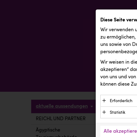
Diese Seite ver
Wir verwenden u
zu ermöglichen,
uns sowie von Dr
personenbezogen
Wir weisen in d
akzeptieren“ dam
von uns und von 
können diese Zu
Erforderlich
aktuelle aussendungen
Essenzielle C
Statistik
Funktion der 
REICHL UND PARTNER
aktuelle a
Statistik Cook
Daten und wer
verstehen, wi
Ägyptische
Alle akzeptier
Anbieter: Eigentü