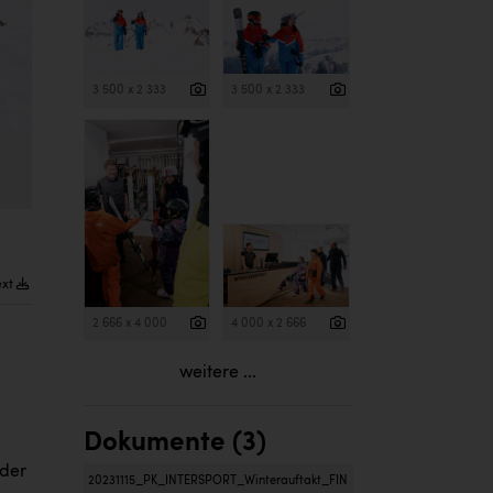
3 500 x 2 333
3 500 x 2 333
ext
2 666 x 4 000
4 000 x 2 666
weitere ...
Dokumente (3)
 der
20231115_PK_INTERSPORT_Winterauftakt_FIN