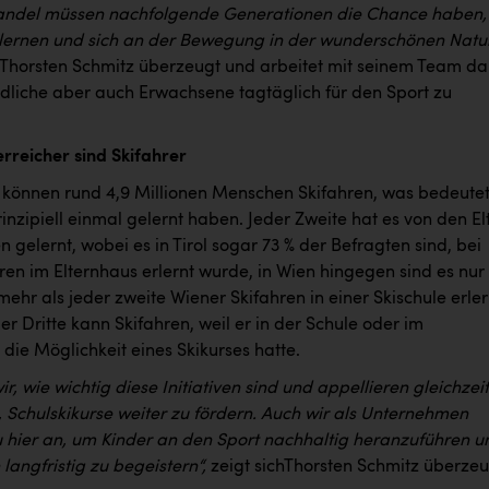
ndel müssen nachfolgende Generationen die Chance haben,
 lernen und sich an der Bewegung in der wunderschönen Natu
st Thorsten Schmitz überzeugt und arbeitet mit seinem Team d
ndliche aber auch Erwachsene tagtäglich für den Sport zu
erreicher sind Skifahrer
h können rund 4,9 Millionen Menschen Skifahren, was bedeutet
rinzipiell einmal gelernt haben. Jeder Zweite hat es von den El
 gelernt, wobei es in Tirol sogar 73 % der Befragten sind, bei
en im Elternhaus erlernt wurde, in Wien hingegen sind es nur
mehr als jeder zweite Wiener Skifahren in einer Skischule erler
er Dritte
kann Skifahren, weil er in der Schule oder im
die Möglichkeit eines Skikurses hatte.
ir, wie wichtig diese Initiativen sind und appellieren gleichzei
k, Schulskikurse weiter zu fördern. Auch wir als Unternehmen
 hier an, um Kinder an den Sport nachhaltig heranzuführen u
n langfristig zu begeistern“,
zeigt sichThorsten Schmitz überzeu