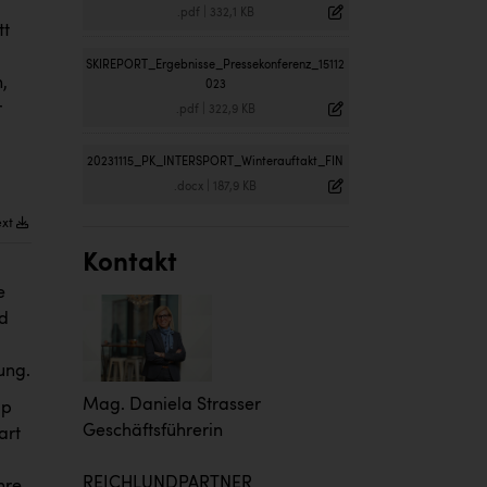
.pdf
|
332,1 KB
tt
m
SKIREPORT_Ergebnisse_Pressekonferenz_15112
,
023
r
.pdf
|
322,9 KB
20231115_PK_INTERSPORT_Winterauftakt_FIN
.docx
|
187,9 KB
ext
Kontakt
e
nd
ung.
Mag. Daniela Strasser
pp
Geschäftsführerin
art
REICHLUNDPARTNER
hre