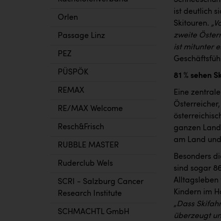
ist deutlich 
Orlen
Skitouren.
„V
zweite Öster
Passage Linz
ist mitunter 
PEZ
Geschäftsfü
PÜSPÖK
81 % sehen S
REMAX
Eine zentral
Österreicher
RE/MAX Welcome
österreichisc
Resch&Frisch
ganzen Land 
am Land und 
RUBBLE MASTER
Besonders die
Ruderclub Wels
sind sogar 86
Alltagsleben 
SCRI - Salzburg Cancer
Kindern im Ha
Research Institute
„Dass Skifah
SCHMACHTL GmbH
überzeugt un