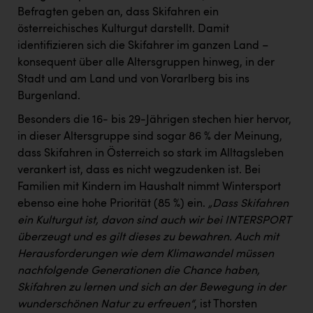
TCL
Befragten geben an, dass Skifahren ein
TGW Logistics
österreichisches Kulturgut darstellt. Damit
identifizieren sich die Skifahrer im ganzen Land –
TRAILOMAT & Cycling Austria
konsequent über alle Altersgruppen hinweg, in der
Stadt und am Land und von Vorarlberg bis ins
VERITAS
Burgenland.
Vier Diamanten
Besonders die 16- bis 29-Jährigen stechen hier hervor,
Vorlagenportal
in dieser Altersgruppe sind sogar 86 % der Meinung,
dass Skifahren in Österreich so stark im Alltagsleben
Wir besiegen Krebs
verankert ist, dass es nicht wegzudenken ist. Bei
Wirtschaftskammer OÖ
Familien mit Kindern im Haushalt nimmt Wintersport
ebenso eine hohe Priorität (85 %) ein.
„Dass Skifahren
ZGONC
ein Kulturgut ist, davon sind auch wir bei INTERSPORT
ZULuft - Zukunft Luft Austria
überzeugt und es gilt dieses zu bewahren. Auch mit
Herausforderungen wie dem Klimawandel müssen
z.l.ö.
nachfolgende Generationen die Chance haben,
Österreichisches Hebammengremium
Skifahren zu lernen und sich an der Bewegung in der
wunderschönen Natur zu erfreuen“
, ist Thorsten