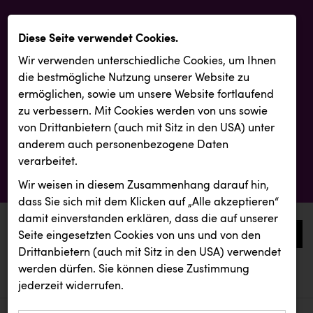
Diese Seite verwendet Cookies.
Wir verwenden unterschiedliche Cookies, um Ihnen
die best­mögliche Nutzung unserer Website zu
ermöglichen, sowie um unsere Website fortlaufend
zu verbessern. Mit Cookies werden von uns sowie
von Drittanbietern (auch mit Sitz in den USA) unter
anderem auch personenbezogene Daten
verarbeitet.
Wir weisen in diesem Zusammenhang darauf hin,
dass Sie sich mit dem Klicken auf „Alle akzeptieren“
damit ein­ver­standen erklären, dass die auf unserer
0
Seite eingesetzten Cookies von uns und von den
Drittanbietern (auch mit Sitz in den USA) verwendet
werden dürfen. Sie können diese Zustimmung
aktuelle aussendungen
aktuelle aussendungen
INTERSPORT Austria
jederzeit widerrufen.
REICHL UND PARTNER