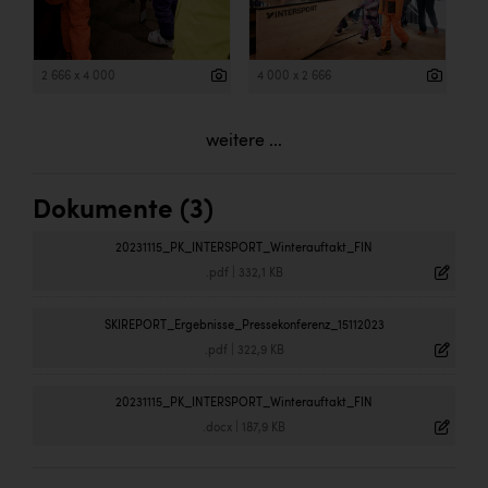
2 666 x 4 000
4 000 x 2 666
weitere ...
Dokumente (3)
20231115_PK_INTERSPORT_Winterauftakt_FIN
.pdf
|
332,1 KB
SKIREPORT_Ergebnisse_Pressekonferenz_15112023
.pdf
|
322,9 KB
20231115_PK_INTERSPORT_Winterauftakt_FIN
.docx
|
187,9 KB