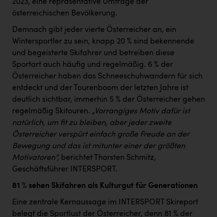
2023, eine repräsentative Umfrage der
PEZ
österreichischen Bevölkerung.
PÜSPÖK
Demnach gibt jeder vierte Österreicher an, ein
REMAX
Wintersportler zu sein, knapp 20 % sind bekennende
und begeisterte Skifahrer und betreiben diese
RE/MAX Welcome
Sportart auch häufig und regelmäßig. 6 % der
Resch&Frisch
Österreicher haben das Schneeschuhwandern für sich
entdeckt und der Tourenboom der letzten Jahre ist
RUBBLE MASTER
deutlich sichtbar, immerhin 5 % der Österreicher gehen
regelmäßig Skitouren.
„Vorrangiges Motiv dafür ist
Ruderclub Wels
natürlich, um fit zu bleiben, aber jeder zweite
SCRI - Salzburg Cancer Research Institute
Österreicher verspürt einfach große Freude an der
Bewegung und das ist mitunter einer der größten
SCHMACHTL GmbH
Motivatoren“,
berichtet Thorsten Schmitz,
Schwingshandl - automation technology gmbh
Geschäftsführer INTERSPORT.
Seher + Partner
81 % sehen Skifahren als Kulturgut für Generationen
Smurfit Westrock Nettingsdorf
Eine zentrale Kernaussage im INTERSPORT Skireport
belegt die Sportlust der Österreicher, denn 81 % der