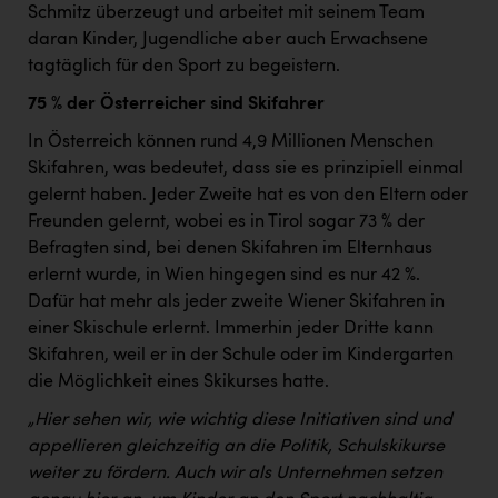
Wirtschaftskammer OÖ Energiehandel
Schmitz überzeugt und arbeitet mit seinem Team
daran Kinder, Jugendliche aber auch Erwachsene
Dopgas
tagtäglich für den Sport zu begeistern.
kunden basics
75 % der Österreicher sind Skifahrer
kontakt
In Österreich können rund 4,9 Millionen Menschen
Skifahren, was bedeutet, dass sie es prinzipiell einmal
gelernt haben. Jeder Zweite hat es von den Eltern oder
Freunden gelernt, wobei es in Tirol sogar 73 % der
Befragten sind, bei denen Skifahren im Elternhaus
erlernt wurde, in Wien hingegen sind es nur 42 %.
Dafür hat mehr als jeder zweite Wiener Skifahren in
einer Skischule erlernt. Immerhin jeder Dritte
kann
Skifahren, weil er in der Schule oder im Kindergarten
die Möglichkeit eines Skikurses hatte.
„Hier sehen wir, wie wichtig diese Initiativen sind und
appellieren gleichzeitig an die Politik, Schulskikurse
weiter zu fördern. Auch wir als Unternehmen setzen