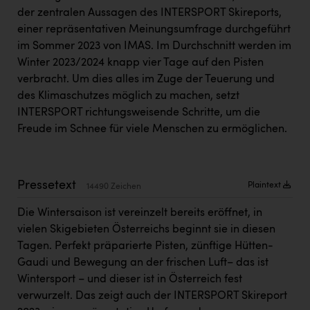
Kärcher
der zentralen Aussagen des INTERSPORT Skireports,
einer repräsentativen Meinungsumfrage durchgeführt
Karin Liedl
im Sommer 2023 von IMAS
. Im Durchschnitt werden im
KEBA
Winter 2023/2024 knapp vier Tage auf den Pisten
verbracht. Um dies alles im Zuge der Teuerung und
KIWI Kinderwunsch Institut Dr. Loimer
des Klimaschutzes möglich zu machen, setzt
KLIPP Frisör
INTERSPORT richtungsweisende Schritte, um die
Freude im Schnee für viele Menschen zu ermöglichen.
Kleider Bauer
Kremsmüller Anlagenbau GmbH
Pressetext
Plaintext
Maximarkt
14490 Zeichen
Die Wintersaison ist vereinzelt bereits eröffnet, in
Oldtimer Raststationen und Motorhotels
vielen Skigebieten Österreichs beginnt sie in diesen
Österreichischer Kachelofenverband
Tagen. Perfekt präparierte Pisten, zünftige Hütten-
Gaudi und Bewegung an der frischen Luft– das ist
Orlen
Wintersport – und dieser ist in Österreich fest
Passage Linz
verwurzelt. Das zeigt auch der INTERSPORT Skireport