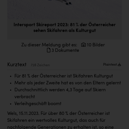
Doppler Gruppe
ERLUS AG
Intersport Skireport 2023: 81 % der Österreicher
everfield
sehen Skifahren als Kulturgut
Firmenradl
Zu dieser Meldung gibt es:
10 Bilder
Fristads Austria
3 Dokumente
HIG Infomotion Group
Kurztext
Plaintext
728 Zeichen
IFE Austria GmbH
Für 81 % der Österreicher ist Skifahren Kulturgut
Immotech
Mehr als jeder Zweite hat es von den Eltern gelernt
INTERSPAR
Durchschnittlich werden 4,3 Tage auf Skiern
verbracht
INTERSPORT Austria
Verleihgeschäft boomt
Jesolo
Wels, 15.11.2023. Für über 80 % der Österreicher ist
Skifahren ein wertvolles Kulturgut, das auch für
Jane Goodall Institute Austria
nachfolgende Generationen zu erhalten ist, so eine