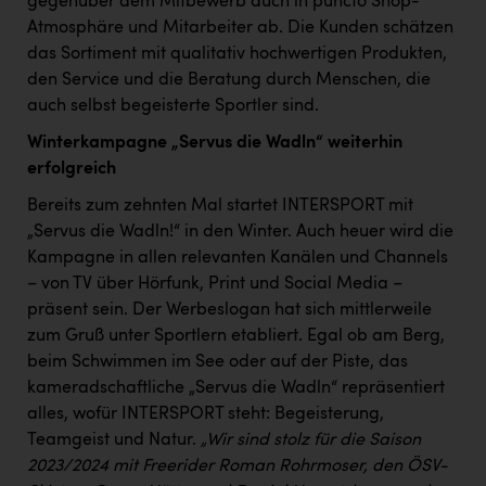
gegenüber dem Mitbewerb auch in puncto Shop-
Atmosphäre und Mitarbeiter ab. Die Kunden schätzen
das Sortiment mit qualitativ hochwertigen Produkten,
den Service und die Beratung durch Menschen, die
auch selbst begeisterte Sportler sind.
Winterkampagne „Servus die Wadln“ weiterhin
erfolgreich
Bereits zum zehnten Mal startet INTERSPORT mit
„Servus die Wadln!“ in den Winter. Auch heuer wird die
Kampagne in allen relevanten Kanälen und Channels
– von TV über Hörfunk, Print und Social Media –
präsent sein. Der Werbeslogan hat sich mittlerweile
zum Gruß unter Sportlern etabliert. Egal ob am Berg,
beim Schwimmen im See oder auf der Piste, das
kameradschaftliche „Servus die Wadln“ repräsentiert
alles, wofür INTERSPORT steht: Begeisterung,
Teamgeist und Natur.
„Wir sind stolz für die Saison
2023/2024 mit Freerider Roman Rohrmoser, den ÖSV-